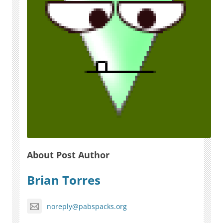
About Post Author
Brian Torres
noreply@pabspacks.org