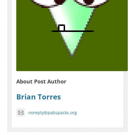
About Post Author
Brian Torres
noreply@pabspacks.org