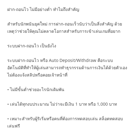
ฝาก-ถอนไว ไม่มีอย่างต่ำ ทำไมถึงสำคัญ
สำหรับนักพนันยุคใหม่ การฝาก-ถอนเร็วนับว่าเป็นสิ่งสำคัญ ด้วย
เหตุว่าช่วยให้คุณไม่คลาดโอกาสสำหรับการเข้าเล่นเกมที่อยาก
ระบบฝาก-ถอนไว เป็นยังไง
ระบบฝาก-ถอนไว หรือ Auto Deposit/Withdraw คือระบบ
อัตโนมัติที่ทำให้ผู้เล่นสามารถทำธุรกรรมด้านการเงินได้ด้วยตัวเอง
ไม่ต้องแจ้งสลิปหรือคอยเจ้าหน้าที่
• ไม่มีขั้นต่ำช่วยอะไรนักเดิมพัน
• เล่นได้ทุกงบประมาณ ไม่ว่าจะมีเงิน 1 บาท หรือ 1,000 บาท
• เหมาะสำหรับผู้ริเริ่มหรือคนที่ต้องการทดสอบเล่น สล็อตทดสอบ
เล่นฟรี