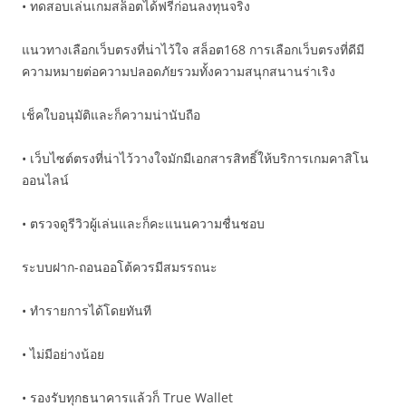
• ทดสอบเล่นเกมสล็อตได้ฟรีก่อนลงทุนจริง
แนวทางเลือกเว็บตรงที่น่าไว้ใจ สล็อต168 การเลือกเว็บตรงที่ดีมี
ความหมายต่อความปลอดภัยรวมทั้งความสนุกสนานร่าเริง
เช็คใบอนุมัติและก็ความน่านับถือ
• เว็บไซต์ตรงที่น่าไว้วางใจมักมีเอกสารสิทธิ์ให้บริการเกมคาสิโน
ออนไลน์
• ตรวจดูรีวิวผู้เล่นและก็คะแนนความชื่นชอบ
ระบบฝาก-ถอนออโต้ควรมีสมรรถนะ
• ทำรายการได้โดยทันที
• ไม่มีอย่างน้อย
• รองรับทุกธนาคารแล้วก็ True Wallet