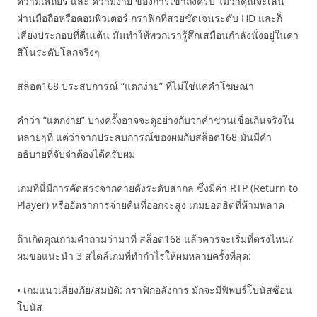
ความเสถียร และ ความง่าย ของการเข้าถึงครับ ไม่ว่าคุณจะเล่น
ผ่านมือถือหรือคอมพิวเตอร์ กราฟิกที่สวยชัดเจนระดับ HD และก็
เสียงประกอบที่ตื่นเต้น มันทำให้พวกเรารู้สึกเสมือนกำลังนั่งอยู่ในคา
สิโนระดับโลกจริงๆ
สล็อต168 ประสบการณ์ “แตกง่าย” ที่ไม่ใช่แค่คำโฆษณา
คำว่า “แตกง่าย” บางครั้งอาจจะดูอย่างกับว่าคำชวนเชื่อเกินจริงใน
หลายๆที่ แต่ว่าจากประสบการณ์ของผมกับสล็อต168 มันมีคำ
อธิบายที่จับจำต้องได้ครับผม
เกมที่นี่มีการคัดสรรจากค่ายดังระดับสากล ซึ่งมีค่า RTP (Return to
Player) หรืออัตราการจ่ายคืนที่ออกจะสูง เกมยอดฮิตที่ห้ามพลาด
ถ้าเกิดคุณถามคำถามว่ามาที่ สล็อต168 แล้วควรจะเริ่มที่ตรงไหน?
ผมขอแนะนำ 3 สไตล์เกมที่ทำกำไรให้ผมหลายครั้งที่สุด:
• เกมแนวเสี่ยงภัย/สมบัติ: กราฟิกอลังการ มักจะมีฟีพบร์โบนัสซ้อน
โบนัส