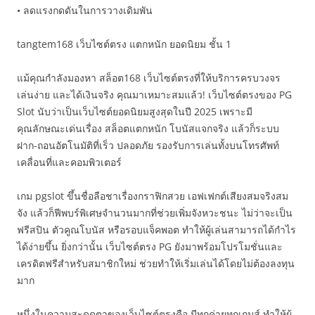
• ลดแรงกดดันในการวางเดิมพัน
tangtem168 เว็บไซต์ตรง แตกหนัก ยอดนิยม ชั้น 1
แม้คุณกำลังมองหา สล็อต168 เว็บไซต์ตรงที่ให้บริการครบวงจร
เล่นง่าย และได้เงินจริง คุณมาเหมาะสมแล้ว! เว็บไซต์ตรงของ PG
Slot นับว่าเป็นเว็บไซต์ยอดนิยมสูงสุดในปี 2025 เพราะมี
คุณลักษณะเด่นเรื่อง สล็อตแตกหนัก โบนัสแจกจริง แล้วก็ระบบ
ฝาก-ถอนอัตโนมัติที่เร็ว ปลอดภัย รองรับการเล่นทั้งบนโทรศัพท์
เคลื่อนที่และคอมพิวเตอร์
เกม pgslot ขึ้นชื่อลือชาเรื่องกราฟิกสวย เอฟเฟกต์เสียงสมจริงสม
จัง แล้วก็ฟีพบร์พิเศษจำนวนมากที่ช่วยเพิ่มจังหวะชนะ ไม่ว่าจะเป็น
ฟรีสปิน ตัวคูณโบนัส หรือรอบแจ็คพอต ทำให้ผู้เล่นสามารถได้กำไร
ได้ง่ายขึ้น ยิ่งกว่านั้น เว็บไซต์ตรง PG ยังมาพร้อมโปรโมชั่นและ
เครดิตฟรีสำหรับสมาชิกใหม่ ช่วยทำให้เริ่มเล่นได้โดยไม่ต้องลงทุน
มาก
หนึ่งในความสะดุดตาของเว็บไซต์ตรงคือ มีทุกค่ายทุกเกมส์ ทำให้ผู้