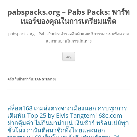
pabspacks.org – Pabs Packs: พาร์ท
เนอร์ของคุณในการเตรียมแพ็ค
pabspacks.org – Pabs Packs: สำรวจสินค้าและบริการของเราเพื่อความ
สะดวกสบายในการเดินทาง
ข้าม
เมนู
ไป
ยัง
เนื้อหา
คลังเก็บป้ายกำกับ:
TANGTEM168
สล็อต168 เกมส่งตรงจากเมืองนอก ครบทุกการ
เดิมพัน Top 25 by Elvis Tangtem168c.com
ฝากคุ้มค่า ไม่กินมาม่าแน่ เงินชัวร์ พร้อมเปย์ทุก
ชั่วโมง การันตีสมาชิกทั้งไทยและนอก