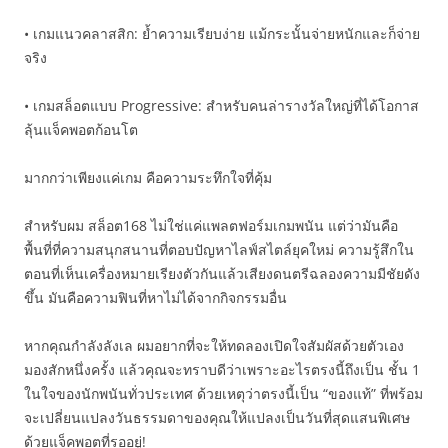
• เกมแนวคลาสสิก: ย้ำความเรียบง่าย แม้กระนั้นจ่ายหนักและก็จ่าย
จริง
• เกมสล็อตแบบ Progressive: สำหรับคนล่ารางวัลใหญ่ที่ได้โอกาส
ลุ้นแจ็คพอตก้อนโต
มากกว่าเพียงแค่เกม คือความระทึกใจที่คุ้ม
สำหรับผม สล็อต168 ไม่ใช่แค่แพลตฟอร์มเกมพนัน แต่ว่ามันคือ
พื้นที่ที่ความสนุกสนานที่ตอบปัญหาไลฟ์สไตล์ยุคใหม่ ความรู้สึกใน
ตอนที่เห็นเครื่องหมายเรียงตัวกันแล้วเสียงดนตรีฉลองความมีชัยดัง
ขึ้น มันคือความฟินที่หาไม่ได้จากกิจกรรมอื่น
หากคุณกำลังลังเล ผมอยากที่จะให้ทดลองเปิดใจสัมผัสด้วยตัวเอง
มองสักหนึ่งครั้ง แล้วคุณจะทราบดีว่าเพราะอะไรตรงนี้ถึงเป็น ชั้น 1
ในใจของนักพนันทั่วประเทศ ด้วยเหตุว่าตรงนี้เป็น “ของแท้” ที่พร้อม
จะเปลี่ยนแปลงวันธรรมดาของคุณให้แปลงเป็นวันที่สุดแสนพิเศษ
ด้วยแจ็คพอตที่รออยู่!