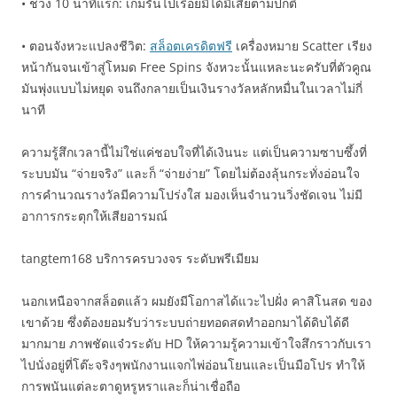
• ช่วง 10 นาทีแรก: เกมรันไปเรื่อยมีได้มีเสียตามปกติ
• ตอนจังหวะแปลงชีวิต:
สล็อตเครดิตฟรี
เครื่องหมาย Scatter เรียง
หน้ากันจนเข้าสู่โหมด Free Spins จังหวะนั้นแหละนะครับที่ตัวคูณ
มันพุ่งแบบไม่หยุด จนถึงกลายเป็นเงินรางวัลหลักหมื่นในเวลาไม่กี่
นาที
ความรู้สึกเวลานี้ไม่ใช่แค่ชอบใจที่ได้เงินนะ แต่เป็นความซาบซึ้งที่
ระบบมัน “จ่ายจริง” และก็ “จ่ายง่าย” โดยไม่ต้องลุ้นกระทั่งอ่อนใจ
การคำนวณรางวัลมีความโปร่งใส มองเห็นจำนวนวิ่งชัดเจน ไม่มี
อาการกระตุกให้เสียอารมณ์
tangtem168 บริการครบวงจร ระดับพรีเมียม
นอกเหนือจากสล็อตแล้ว ผมยังมีโอกาสได้แวะไปฝั่ง คาสิโนสด ของ
เขาด้วย ซึ่งต้องยอมรับว่าระบบถ่ายทอดสดทำออกมาได้ดิบได้ดี
มากมาย ภาพชัดแจ๋วระดับ HD ให้ความรู้ความเข้าใจสึกราวกับเรา
ไปนั่งอยู่ที่โต๊ะจริงๆพนักงานแจกไพ่อ่อนโยนและเป็นมือโปร ทำให้
การพนันแต่ละตาดูหรูหราและก็น่าเชื่อถือ