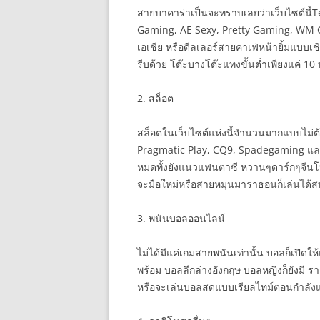
สายบาคาร่าเป็นจะทราบเลยว่าเว็บไซต์นี้Te
Gaming, AE Sexy, Pretty Gaming, WM C
เอเชีย หรือดีลเลอร์สายคาเฟ่หน้ายิ้มแบบ
รีบด้วย โต๊ะบางโต๊ะแทงขั้นต่ำเพียงแค่ 
2. สล็อต
สล็อตในเว็บไซต์แห่งนี้จำนวนมากแบบไม่ต
Pragmatic Play, CQ9, Spadegaming และอ
หมดทั้งยังแนวแฟนตาซี หวานๆดาร์กๆจีนโบร
จะมือใหม่หรือสายหมุนมาราธอนก็เล่นได้ส
3. พนันบอลออนไลน์
ไม่ได้มีแค่เกมสายพนันเท่านั้น บอลก็เปิ
พร้อม บอลลีกล่างอังกฤษ บอลหญิงก็ยังมี ราค
หรือจะเล่นบอลสดแบบเรียลไทม์ตอนกำลังแข่งขั