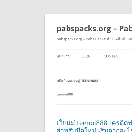
pabspacks.org – Pab
pabspacks.org – Pabs Packs: สำรวจสินค้า
หน้าแรก
BLOG
CONTACT
คลังเก็บหมวดหมู่:
TEENOI888
teenoi888
เว็บแม่ teenoi888 เครดิตฟ
สำหรับมือใหม่ เริ่มจากอะไร