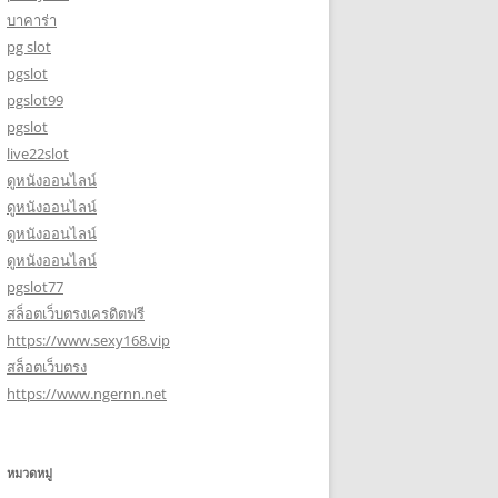
บาคาร่า
pg slot
pgslot
pgslot99
pgslot
live22slot
ดูหนังออนไลน์
ดูหนังออนไลน์
ดูหนังออนไลน์
ดูหนังออนไลน์
pgslot77
สล็อตเว็บตรงเครดิตฟรี
https://www.sexy168.vip
สล็อตเว็บตรง
https://www.ngernn.net
หมวดหมู่