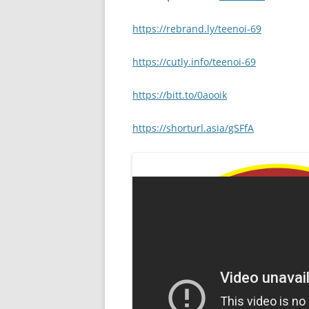
https://rebrand.ly/teenoi-69
https://cutly.info/teenoi-69
https://bitt.to/0aooik
https://shorturl.asia/gSFfA