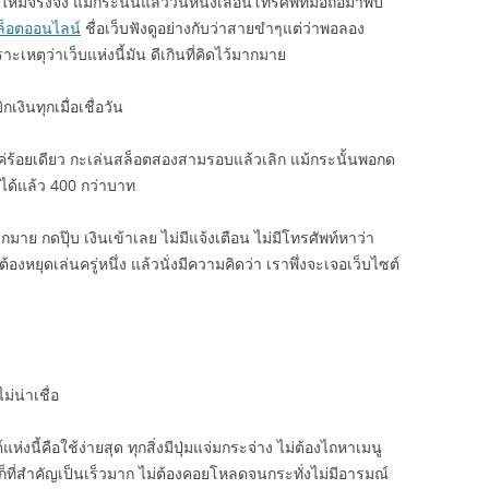
รใหม่จริงจัง แม้กระนั้นแล้ววันหนึ่งเลื่อนโทรศัพท์มือถือมาพบ
ล็อตออนไลน์
ชื่อเว็บฟังดูอย่างกับว่าสายขำๆแต่ว่าพอลอง
าะเหตุว่าเว็บแห่งนี้มัน ดีเกินที่คิดไว้มากมาย
งินทุกเมื่อเชื่อวัน
ร้อยเดียว กะเล่นสล็อตสองสามรอบแล้วเลิก แม้กระนั้นพอกด
นได้แล้ว 400 กว่าบาท
าย กดปุ๊บ เงินเข้าเลย ไม่มีแจ้งเตือน ไม่มีโทรศัพท์หาว่า
งหยุดเล่นครู่หนึ่ง แล้วนั่งมีความคิดว่า เราพึ่งจะเจอเว็บไซต์
่น่าเชื่อ
่งนี้คือใช้ง่ายสุด ทุกสิ่งมีปุ่มแจ่มกระจ่าง ไม่ต้องไถหาเมนู
ี่สำคัญเป็นเร็วมาก ไม่ต้องคอยโหลดจนกระทั่งไม่มีอารมณ์