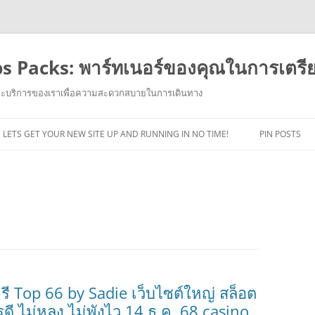
s Packs: พาร์ทเนอร์ของคุณในการเตรี
และบริการของเราเพื่อความสะดวกสบายในการเดินทาง
ข้าม
ไป
LETS GET YOUR NEW SITE UP AND RUNNING IN NO TIME!
PIN POSTS
ยัง
เนื้อหา
รี Top 66 by Sadie เว็บไซต์ใหญ่ สล็อต
ดี ไม่หลง ไม่พังไว 14 ธ.ค. 68 casino