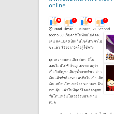
online
0
0
0
0
Read Time:
5 Minute, 21 Second
teenoi69 เว็บคาสิโนที่ผมไม่คิดจะ
เล่น แต่แปลงเป็นเว็บไซต์ประจำไป
ซะแล้ว รีวิวจากจิตใจผู้ใช้จริง
พูดตรงๆผมเคยเลิกเล่นคาสิโน
ออนไลน์ไปพักใหญ่ เพราะเหตุว่า
เบื่อกับปัญหาเดิมๆซ้ำจากจำเจ ฝาก
เงินแล้วจำต้องรอ เครดิตไม่เข้า เบิก
เงินเหมือนโดนขอร้อง ระบบเกมค้าง
ตอนลุ้น แล้วในที่สุดก็โดนล็อกยูสห
รือโดนเทิร์นโอเวอร์รับประทาน
หมด