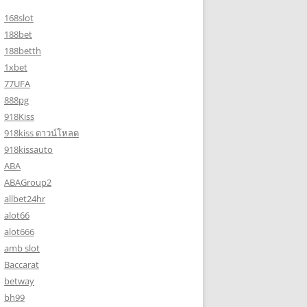
168slot
188bet
188betth
1xbet
77UFA
888pg
918Kiss
918kiss ดาวน์โหลด
918kissauto
ABA
ABAGroup2
allbet24hr
alot66
alot666
amb slot
Baccarat
betway
bh99