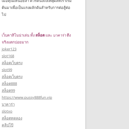
เมื่อคุณเหนื่อยล้า ควรคนึงถึงเหตุผลที่เราเริ่ม
ต้นมาเพื่อเป็นแรงผลักดันสำหรับการต่อสู้ต่อ
ไป
เว็บคาสิโนน่าเล่น ทั้ง
สล็อต
และ
บาคาร่า
ตึง
จริงแตกบ่อยมาก
joker123
slot168
สล็อตเว็บตรง
slot99
สล็อตเว็บตรง
สล็อต888
สล็อต99
https://www.pussy888fun.vip
บาคาร่า
slotxo
สล็อตทดลอง
คลิปโป๊