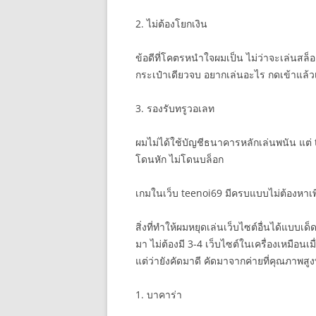
2. ไม่ต้องโยกเงิน
ข้อดีที่โคตรหนำใจผมเป็น ไม่ว่าจะเล่นสล็อ
กระเป๋าเดียวจบ อยากเล่นอะไร กดเข้าแล้วเ
3. รองรับทรูวอเลท
ผมไม่ได้ใช้บัญชีธนาคารหลักเล่นพนัน แต่
โดนหัก ไม่โดนบล็อก
เกมในเว็บ teenoi69 มีครบแบบไม่ต้องหาเพิ
สิ่งที่ทำให้ผมหยุดเล่นเว็บไซต์อื่นได้แบบ
มา ไม่ต้องมี 3-4 เว็บไซต์ในเครื่องเหมือนเ
แต่ว่ายังคัดมาดี คัดมาจากค่ายที่คุณภาพสูงทั
1. บาคาร่า