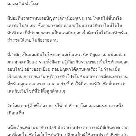
ตลอด 24 ชั่วโมง
มีบ่อยที่พวกเราพบเจอปัญหาเล็กๆน้อยๆเช่น เกมโหลดไม่ขึ้นหรือ
เครดิตไม่อัปเดต ซึ่งสามารถติดต่อแอดไม่นผ่านวิถีทางไลน์ได้ใน
ทันที และก็ที่น่ายกยอมากเป็นแอดมินตอบเร็วด้านในไม่กี่นาที พร้อม
สำรวจให้เลย ไม่ต้องรอนาน
ที่สำคัญเป็นแอดมินไม่ใช่บอท แต่เป็นคนจริงๆที่พูดจาอ่อนน้อมถ่อม
ตน ช่วยเหลือเก่ง รวมทั้งมีความรู้เกี่ยวกับระบบของเว็บไซต์แทงบอล
ออนไลน์ อย่างยอดเยี่ยม ตอบปัญหาได้ครบทุกเรื่อง ไม่ว่าจะเป็น
เรื่องเกม การถอนเงิน หรือการรับโปรโมชั่นufa9 การมีคณะทำงาน
ที่พร้อมดูแลตลอดระยะเวลาอย่างงี้ ทำให้มีความรู้สึกเชื่อมั่นมากว่า
เล่นกับเว็บไซต์ที่ไม่ทิ้งลูกค้าแน่ๆ
จับใจความรู้สึกที่ได้จากการใช้ ufa9r มาโดยตลอดตรงเวลาหนึ่ง
เดือนเต็ม
หนึ่งเดือนที่ผ่านมากับ ufa9 นับว่าเป็นประสบการณ์ที่ดีเกินคาด จาก
คนที่เคยไม่เชื่อใจเว็บไซต์พนัน เปลี่ยนเป็นผู้ใช้งานประจำที่เข้าเล่น