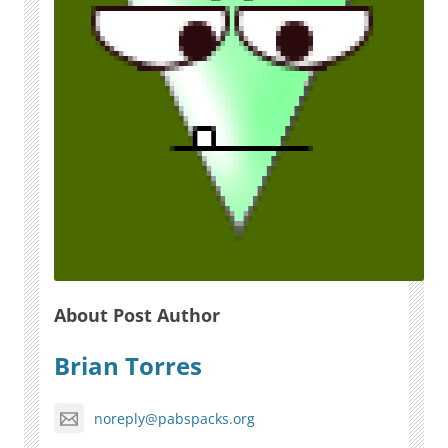
About Post Author
Brian Torres
noreply@pabspacks.org