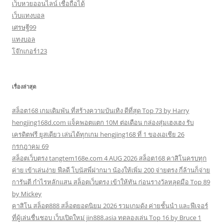
เว็บหวยออนไลน์ เชื่อถือได้
เว็บแทงบอล
เศรษฐี99
แทงบอล
โจ๊กเกอร์123
เรื่องล่าสุด
สล็อต168 เกมเดิมพัน ที่สร้างความบันเทิง ดีที่สุด Top 73 by Harry
hengjing168d.com แจ็คพอตแตก 10M ต่อเดือน กล่องสุ่มเฮงเฮง รับ
เครดิตฟรี ยูสเดียว เล่นได้ทุกเกม hengjing168 ที่ 1 ของเอเชีย 26
กรกฎาคม 69
สล็อตเว็บตรง tangtem168e.com 4 AUG 2026 สล็อต168 คาสิโนครบทุก
ค่าย เข้าเล่นง่าย ฟีลดี โบนัสพี่ฝากมา น้องให้เพิ่ม 200 จ่ายตรง กี่ล้านก็จ่าย
การันตี กำไรหลักแสน สล็อตเว็บตรง เข้าให้ทัน ก่อนรางวัลหลุดมือ Top 89
by Mickey
คาสิโน สล็อต888 สล็อตยอดนิยม 2026 รวมเกมดัง ค่ายชั้นนำ และฟีเจอร์
ที่ผู้เล่นชื่นชอบ เว็บเปิดใหม่ jin888.asia ทดลองเล่น Top 16 by Bruce 1