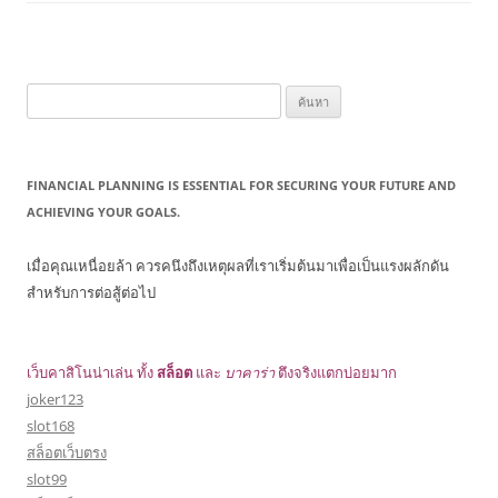
ค้นหา
สำหรับ:
FINANCIAL PLANNING IS ESSENTIAL FOR SECURING YOUR FUTURE AND
ACHIEVING YOUR GOALS.
เมื่อคุณเหนื่อยล้า ควรคนึงถึงเหตุผลที่เราเริ่มต้นมาเพื่อเป็นแรงผลักดัน
สำหรับการต่อสู้ต่อไป
เว็บคาสิโนน่าเล่น ทั้ง
สล็อต
และ
บาคาร่า
ตึงจริงแตกบ่อยมาก
joker123
slot168
สล็อตเว็บตรง
slot99