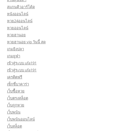
สแกนคิวอาร์โค้ด
หนังออนไลน์
หวย24ออนไลน์
หวยออนไลน์
หวยฮานอย
หวยฮานอย vip วันนี้ สด
เกมยิงปลา
เกมยูฟ่า
เข้าสู่ระบบ ufa191
เข้าสู่ระบบ ufa191
เครดิตฟรี
เซ็กซี่บาคาร่า
เว็บซื้อหวย
เว็บตรงสล็อต
เว็บถูกหวย
เว็บพนัน
เว็บพนันออนไลน์
เว็บสล็อต