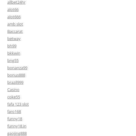
allbet24hr
alot66
alot666
amb slot
Baccarat
betway
bh99
bkkwin
bng55
bonanza99
bonus888
brazil999
Casino
coke55
fafa 123 slot
faro168
funny18
funny18.in
gaojing888