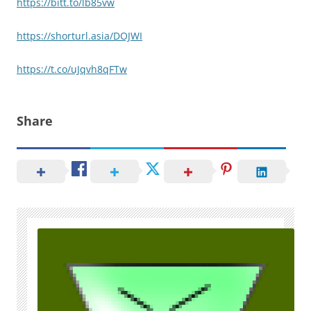
https://bitt.to/lb85vw
https://shorturl.asia/DOJWI
https://t.co/uJqvh8qFTw
Share