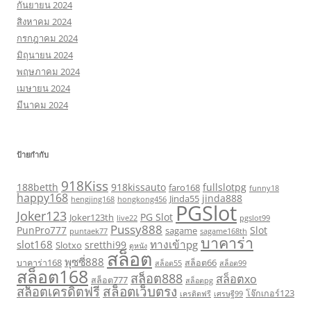
กันยายน 2024
สิงหาคม 2024
กรกฎาคม 2024
มิถุนายน 2024
พฤษภาคม 2024
เมษายน 2024
มีนาคม 2024
ป้ายกำกับ
918Kiss
188betth
918kissauto
fullslotpg
faro168
funny18
happy168
jinda888
Jinda55
hengjing168
hongkong456
PGSlot
Joker123
PG Slot
Joker123th
live22
pgslot99
Pussy888
PunPro777
Slot
sagame
puntaek77
sagame168th
บาคาร่า
slot168
ทางเข้าpg
sretthi99
Slotxo
ดูหนัง
สล็อต
พุซซี่888
บาคาร่า168
สล็อต66
สล็อต55
สล็อต99
สล็อต168
สล็อต888
สล็อตxo
สล็อต777
สล็อตpg
สล็อตเว็บตรง
สล็อตเครดิตฟรี
โจ๊กเกอร์123
เครดิตฟรี
เศรษฐี99