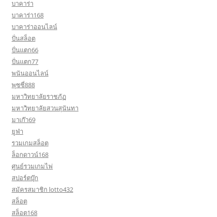
บาคาร่า
บาคาร่า168
บาคาร่าออนไลน์
ปั่นสล็อต
ปั่นแตก66
ปั่นแตก77
พนันออนไลน์
พุซซี่888
มหาวิทยาลัยราชภัฏ
มหาวิทยาลัยสวนสุนันทา
มาเก๊า69
ยูฟ่า
รวมเกมสล็อต
ล็อกดาวน์168
ศูนย์รวมเกมไพ่
สปอร์ตบุ๊ก
สมัครสมาชิก lotto432
สล็อต
สล็อต168