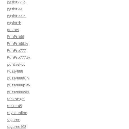
pgslot77.io
pgslot99
pgslot99.in
pgslotth
pokbet
PunPro66
PunPro66.tv
PunPro777
PunPro777.tv
puntaek66
Pussy888
pussy888fun
pussy888play
pussy888win
redkong89
rocket45
royal online
sagame
sagame168