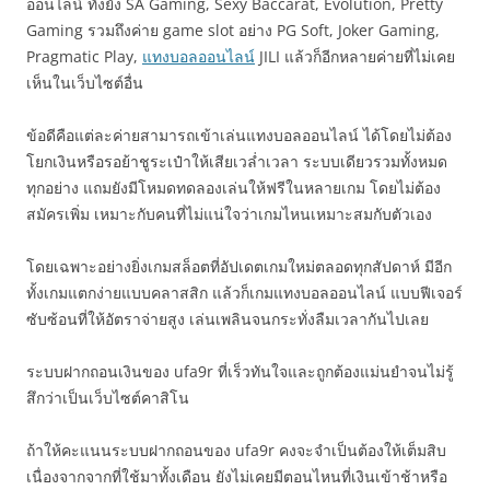
ออนไลน์ ทั้งยัง SA Gaming, Sexy Baccarat, Evolution, Pretty
Gaming รวมถึงค่าย game slot อย่าง PG Soft, Joker Gaming,
Pragmatic Play,
แทงบอลออนไลน์
JILI แล้วก็อีกหลายค่ายที่ไม่เคย
เห็นในเว็บไซต์อื่น
ข้อดีคือแต่ละค่ายสามารถเข้าเล่นแทงบอลออนไลน์ ได้โดยไม่ต้อง
โยกเงินหรือรอย้าชูระเป๋าให้เสียเวล่ำเวลา ระบบเดียวรวมทั้งหมด
ทุกอย่าง แถมยังมีโหมดทดลองเล่นให้ฟรีในหลายเกม โดยไม่ต้อง
สมัครเพิ่ม เหมาะกับคนที่ไม่แน่ใจว่าเกมไหนเหมาะสมกับตัวเอง
โดยเฉพาะอย่างยิ่งเกมสล็อตที่อัปเดตเกมใหม่ตลอดทุกสัปดาห์ มีอีก
ทั้งเกมแตกง่ายแบบคลาสสิก แล้วก็เกมแทงบอลออนไลน์ แบบฟีเจอร์
ซับซ้อนที่ให้อัตราจ่ายสูง เล่นเพลินจนกระทั่งลืมเวลากันไปเลย
ระบบฝากถอนเงินของ ufa9r ที่เร็วทันใจและถูกต้องแม่นยำจนไม่รู้
สึกว่าเป็นเว็บไซต์คาสิโน
ถ้าให้คะแนนระบบฝากถอนของ ufa9r คงจะจำเป็นต้องให้เต็มสิบ
เนื่องจากจากที่ใช้มาทั้งเดือน ยังไม่เคยมีตอนไหนที่เงินเข้าช้าหรือ