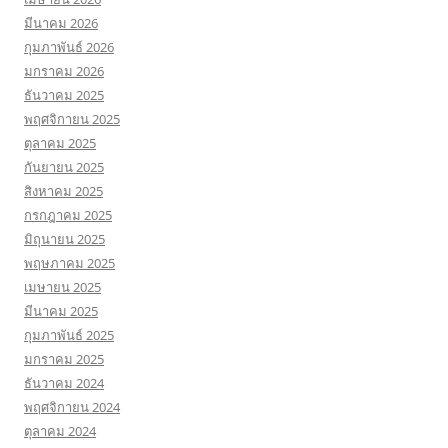
มีนาคม 2026
กุมภาพันธ์ 2026
มกราคม 2026
ธันวาคม 2025
พฤศจิกายน 2025
ตุลาคม 2025
กันยายน 2025
สิงหาคม 2025
กรกฎาคม 2025
มิถุนายน 2025
พฤษภาคม 2025
เมษายน 2025
มีนาคม 2025
กุมภาพันธ์ 2025
มกราคม 2025
ธันวาคม 2024
พฤศจิกายน 2024
ตุลาคม 2024