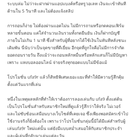
ระบบล่ม ไม่ว่าจะฝากผ่านแอปแบงค์หรือทรูวอเลท เงินจะเข้าทันที
ด้านใน 5 วินาที และไม่ต้องแจ้งสลิป
การถอนก็ง่าย ไม่ต้องผ่านแอดไม่น ไม่มีการถามหรือกดคอนเฟิร์ม
หลายขั้นตอน แค่ใส่จำนวนเงินรวมทั้งกดยืนยัน เงินก็ฝากบัญชี
ภายในไม่เกิน 1 นาที ซึ่งสำหรับผู้ที่อยากได้ใช้เงินในทันทีหลังชนะ
เดิมพัน นี่นับว่าเป็นจุดขายที่ดีเยี่ยม อีกจุดที่ถูกใจคือไม่มีการจำกัด
ยอดถอนรายวัน ถึงแม้ว่าจะถอนหลักหมื่นหรือหลักแสนก็ไม่มีปัญหา
เพราะ แทงบอลออนไลน์ จ่ายจริงทุกยอดแบบไม่มีข้อแม้
โปรโมชั่น ufa9r แล้วก็สิทธิพิเศษเยอะแยะที่ทำให้มีความรู้สึกคุ้ม
ตั้งแต่วันแรกที่เล่น
หนึ่งในเหตุผลหลักที่ทำให้เราต้องการลองเล่นกับ ufa9 ตั้งแต่ต้น
เป็นโปรโมชั่นสำหรับสมาชิกใหม่ที่ดูแล้วรู้สึกว่าให้จริง ไม่เวอร์
และไม่ซับซ้อนเสมือนบางเว็บไซต์ที่เคยเจอ ซึ่งเพียงพอสมัครเข้าไป
ใช้งานจริงก็ยิ่งต้องใจ เพราะว่าโปรโมชั่นกลุ่มนี้มิได้มีแค่สำหรับผู้
เล่นufa9r ใหม่แค่นั้น แต่ยังมีแบบสม่ำเสมอให้กับสมาชิกประจำ
และผู้เล่นที่กลับมาเล่นแต่ละวัน