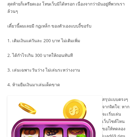
สุดท้ายก็เครียดเอง โทษเว็บมิได้หรอก เนื่องจากว่ามันอยู่ที่พวกเรา
ล้วนๆ
เดี๋ยวนี้ผมเลยมี กฎเหล็ก ของตัวเองแบบงี้ขอรับ
1. เติมเงินแค่วันละ 200 บาท ไม่เติมเพิ่ม
2. ได้กำไรเกิน 300 บาทให้ถอนทันที
3. เล่นเฉพาะวันว่าง ไม่เล่นระหว่างงาน
4. ห้ามยืมเงินมาเล่นเด็ดขาด
สรุปแบบตรงๆ
จากจิตใจ: หาก
จะเริ่มเล่น
เว็บไซต์ไหน
ขอให้ทดลอง
juad69 ก่อน