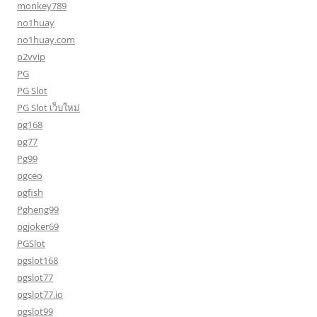
monkey789
no1huay
no1huay.com
p2vvip
PG
PG Slot
PG Slot เว็บใหม่
pg168
pg77
Pg99
pgceo
pgfish
Pgheng99
pgjoker69
PGSlot
pgslot168
pgslot77
pgslot77.io
pgslot99