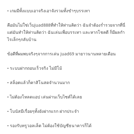
• เกมมีทั้งแบบเอาจริงเอาจังรวมทั้งขำๆบรรเทา
คือมันไม่ใช่เว็บjuad888ที่ทำให้ท่านคิดว่า ฉันจำต้องร่ำรวยจากที่นี่
แต่มันทำให้ท่านคิดว่า ฉันเล่นเพื่อบรรเทา และหากโชคดี ก็มีผลกำ
ไรเล็กๆกลับบ้าน
ข้อดีที่ผมพบจริงๆจากการเล่น juad69 มายาวนานหลายเดือน
• ระบบฝากถอนเร็วจริง ไม่มีโม้
• สล็อตแล้วก็คาสิโนสดจำนวนมาก
• ไม่ต้องโหลดแอป เล่นผ่านเว็บไซต์ได้เลย
• โบนัสมีเรื่อยๆทั้งยังฝากแรก ฝากประจำ
• รองรับทรูวอลเล็ต ไม่ต้องใช้บัญชีธนาคารก็ได้