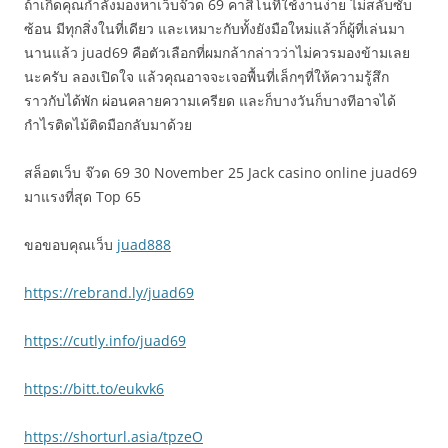
ถ้าเกิดคุณกำลังมองหาเว็บจ๊วด 69 คาสิโนที่ใช้งานง่าย ไม่สลับซับ
ซ้อน มีทุกสิ่งในที่เดียว และเหมาะกับทั้งยังมือใหม่แล้วก็ผู้ที่เล่นมา
นานแล้ว juad69 คือตัวเลือกที่ผมกล้ากล่าวว่าไม่ควรมองข้ามเลย
นะครับ ลองเปิดใจ แล้วคุณอาจจะเจอพื้นที่เล็กๆที่ให้ความรู้สึก
ราวกับได้พัก ผ่อนคลายความเครียด และก็บางวันก็บางทีอาจได้
กำไรติดไม้ติดมือกลับมาด้วย
สล็อตเว็บ จ๊วด 69 30 November 25 Jack casino online juad69
มาแรงที่สุด Top 65
ขอขอบคุณเว็บ
juad888
https://rebrand.ly/juad69
https://cutly.info/juad69
https://bitt.to/eukvk6
https://shorturl.asia/tpzeO