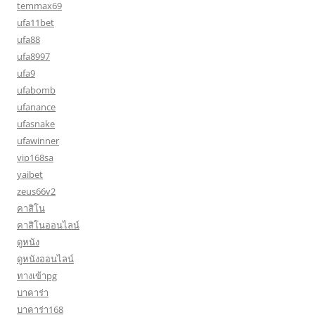
temmax69
ufa11bet
ufa88
ufa8997
ufa9
ufabomb
ufanance
ufasnake
ufawinner
vip168sa
yaibet
zeus66v2
คาสิโน
คาสิโนออนไลน์
ดูหนัง
ดูหนังออนไลน์
ทางเข้าpg
บาคาร่า
บาคาร่า168