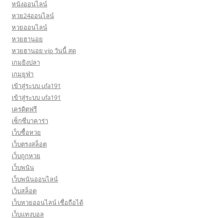
หนังออนไลน์
หวย24ออนไลน์
หวยออนไลน์
หวยฮานอย
หวยฮานอย vip วันนี้ สด
เกมยิงปลา
เกมยูฟ่า
เข้าสู่ระบบ ufa191
เข้าสู่ระบบ ufa191
เครดิตฟรี
เซ็กซี่บาคาร่า
เว็บซื้อหวย
เว็บตรงสล็อต
เว็บถูกหวย
เว็บพนัน
เว็บพนันออนไลน์
เว็บสล็อต
เว็บหวยออนไลน์ เชื่อถือได้
เว็บแทงบอล