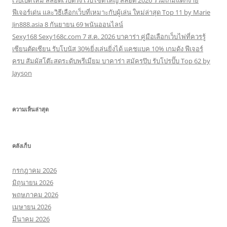
ฟีเจอร์เด่น และวิธีเลือกเว็บที่เหมาะกับผู้เล่น ใหม่ล่าสุด Top 11 by Marie
Jin888.asia 8 กันยายน 69 พนันออนไลน์
Sexy168 Sexy168c.com 7 ส.ค. 2026 บาคาร่า คู่มือเลือกเว็บไพ่ที่ควรรู้
เซียนตัดเซียน รับโบนัส 30%ยิ่งเล่นยิ่งได้ แคชแบค 10% เกมดัง ฟีเจอร์
ครบ สัมผัสโต๊ะสดระดับพรีเมียม บาคาร่า สมัครปุ๊บ รับโปรปั๊บ Top 62 by
Jayson
ความเห็นล่าสุด
คลังเก็บ
กรกฎาคม 2026
มิถุนายน 2026
พฤษภาคม 2026
เมษายน 2026
มีนาคม 2026