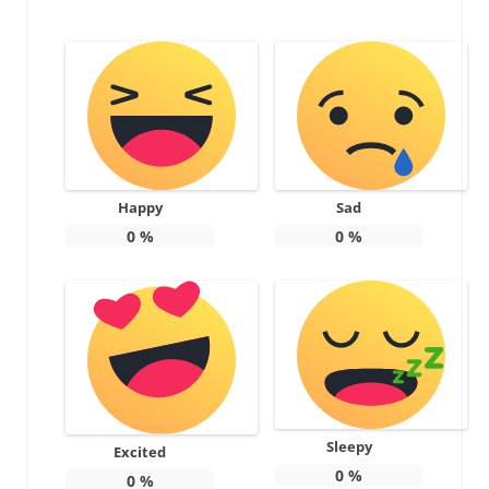
Happy
Sad
0
%
0
%
Sleepy
Excited
0
%
0
%