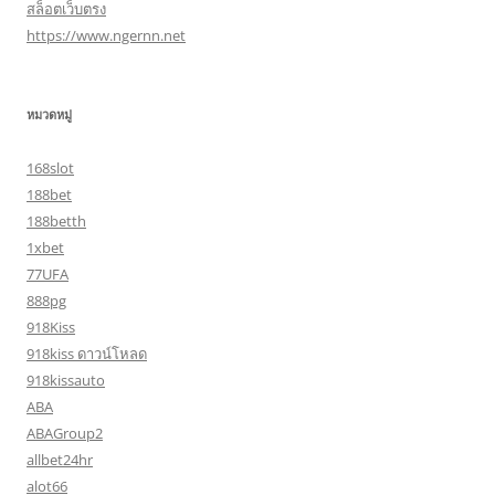
สล็อตเว็บตรง
https://www.ngernn.net
หมวดหมู่
168slot
188bet
188betth
1xbet
77UFA
888pg
918Kiss
918kiss ดาวน์โหลด
918kissauto
ABA
ABAGroup2
allbet24hr
alot66