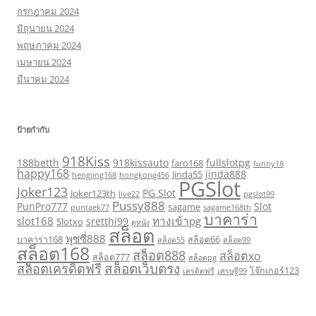
กรกฎาคม 2024
มิถุนายน 2024
พฤษภาคม 2024
เมษายน 2024
มีนาคม 2024
ป้ายกำกับ
918Kiss
188betth
918kissauto
fullslotpg
faro168
funny18
happy168
jinda888
Jinda55
hengjing168
hongkong456
PGSlot
Joker123
PG Slot
Joker123th
live22
pgslot99
Pussy888
PunPro777
Slot
sagame
puntaek77
sagame168th
บาคาร่า
slot168
ทางเข้าpg
sretthi99
Slotxo
ดูหนัง
สล็อต
พุซซี่888
บาคาร่า168
สล็อต66
สล็อต55
สล็อต99
สล็อต168
สล็อต888
สล็อตxo
สล็อต777
สล็อตpg
สล็อตเว็บตรง
สล็อตเครดิตฟรี
โจ๊กเกอร์123
เครดิตฟรี
เศรษฐี99