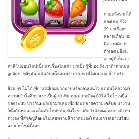
ภายหลังจากได้
ลองเล่น จ๊วด
69 มาเรื่อยๆ
หลายเดือน ผม
มีความคิดว่า
ตัวเองเปลี่ยน
จากผู้ที่เห็นว่า
คาสิโนออนไลน์เป็นแค่เรื่องไกลตัว มาเป็นผู้ที่มองเห็นว่าถ้าหากมัน
ถูกจัดการดีๆมันก็เป็นอีกหนึ่งหนทางบรรเทาที่ไม่เลวเลยจ๊าขอรับ
จ๊วด 69 ไม่ได้เพียงแค่มีเกมมากมายหรือถอนเงินไว แต่มันให้ความรู้
ความเข้าใจสึกว่าเราเป็นผู้เล่นที่ควบคุมเกมจ๊วด 69ได้ ไม่ใช่เหยื่อ
ของระบบ บางวันผมก็เข้ามาเล่นเพื่อผ่อนคลายความเคลียด บางวัน
ก็ตั้งมั่นทดลองเคล็ดลับใหม่ๆบันเทิงใจราวกับกำลังทดลองบางสิ่งกับ
ตัวเอง ที่สำคัญคือผมไม่เคยทราบสึกว่าตนเองโดนเอารัดเอาเปรียบ
จากเว็บไซต์นี้เลย