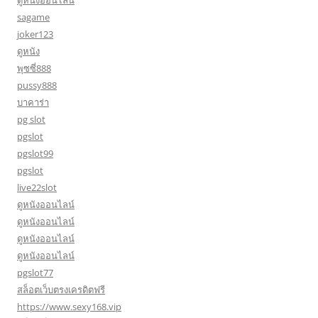
sagame
joker123
ดูหนัง
พุซซี่888
pussy888
บาคาร่า
pg slot
pgslot
pgslot99
pgslot
live22slot
ดูหนังออนไลน์
ดูหนังออนไลน์
ดูหนังออนไลน์
ดูหนังออนไลน์
pgslot77
สล็อตเว็บตรงเครดิตฟรี
https://www.sexy168.vip