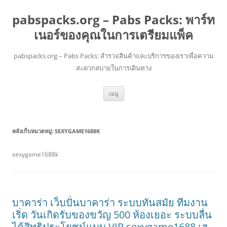
pabspacks.org – Pabs Packs: พาร์ท
เนอร์ของคุณในการเตรียมแพ็ค
pabspacks.org – Pabs Packs: สำรวจสินค้าและบริการของเราเพื่อความ
สะดวกสบายในการเดินทาง
ข้าม
เมนู
ไป
ยัง
เนื้อหา
คลังเก็บหมวดหมู่:
SEXYGAME1688K
sexygame1688k
บาคาร่า เว็บปั่นบาคาร่า ระบบทันสมัย ทีมงาน
เริ่ด วันเกิดรับของขวัญ 500 ห้องเยอะ ระบบลื่น
ได้สิทธิประโยชน์แบบ VIP sexygame1688 เฮ