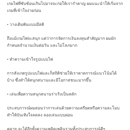
เกมไพ่ที่ซับซ้อนเกินไปอาจจะก่อให้เรารำคาญ ผมแนะนำให้เริ่มจาก
เกมที่เข้าใจง่ายก่อน
• วางเดิมพันแบบมีสติ
ถึงแม้เกมไพ่จะสนุก แต่ว่าการจัดการเงินลงทุนสำคัญมาก ผมมัก
กำหนดจำนวนเงินต่อวัน และไม่โลภมาก
• ทำความเข้าใจรูปแบบไพ่
การสังเกตรูปแบบไพ่และก็สถิติช่วยให้เราคาดการณ์แนวโน้มได้
บ้าง ซึ่งทำให้สนุกสนานและมีโอกาสชนะมากขึ้น
• เล่นเพื่อความสนุกสนานร่าเริงเป็นหลัก
ประสบการณ์ผมสอนว่าการเล่นด้วยความเครียดหรือความละโมบ
ทำให้บันเทิงใจลดลง ลองเล่นแบบผ่อน
คลาย จะได้อีกทั้งความเพลิดเพลินรวมทั้งประสบการณ์ดีๆ