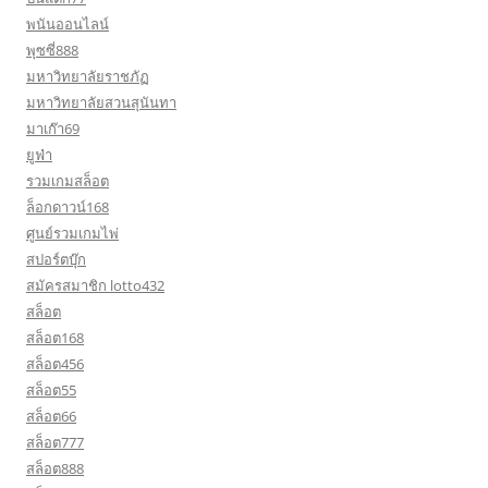
พนันออนไลน์
พุซซี่888
มหาวิทยาลัยราชภัฏ
มหาวิทยาลัยสวนสุนันทา
มาเก๊า69
ยูฟ่า
รวมเกมสล็อต
ล็อกดาวน์168
ศูนย์รวมเกมไพ่
สปอร์ตบุ๊ก
สมัครสมาชิก lotto432
สล็อต
สล็อต168
สล็อต456
สล็อต55
สล็อต66
สล็อต777
สล็อต888