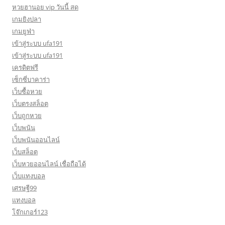
หวยฮานอย vip วันนี้ สด
เกมยิงปลา
เกมยูฟ่า
เข้าสู่ระบบ ufa191
เข้าสู่ระบบ ufa191
เครดิตฟรี
เซ็กซี่บาคาร่า
เว็บซื้อหวย
เว็บตรงสล็อต
เว็บถูกหวย
เว็บพนัน
เว็บพนันออนไลน์
เว็บสล็อต
เว็บหวยออนไลน์ เชื่อถือได้
เว็บแทงบอล
เศรษฐี99
แทงบอล
โจ๊กเกอร์123