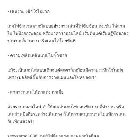
• เล่นง่าย เข้าใจไม่ยาก
เกมไพ่จำนวนมากมีแบบอย่างการเล่นที่ไม่ซับซ้อน ดังเช่น ไพ่สาม
ใบ ไพ่ป๊อกกระดอน หรือบาคาร่าออนไลน์ เริ่มต้นแค่เรียนรู้ข้อตกลง
ฐานรากก็สามารถเริ่มเล่นได้โดยทันที
• ความเพลิดเพลินแบบไม่ซ้ำซาก
แม้จะเป็นเกมไพ่แบบเดิมๆแต่ทุกตาก็เหมือนมีความระทึกใจใหม่ๆ
เพราะผลลัพธ์ขึ้นกับการวางแผนและโชคของเรา
• สามารถเล่นได้ทุกแห่ง ทุกเมื่อ
ด้วยระบบออนไลน์ ทำให้ผมเล่นเกมไพ่ตอนพักเบรกที่ทำงาน หรือ
เล่นผ่านมือถือระหว่างเดินทาง ก็ได้ความสนุกสนานไม่แพ้การเล่น
กับเพื่อนตัวจริง
sexygame1688 เกมส์ไพ่ที่มาแรงและผมถูกใจที่สุด