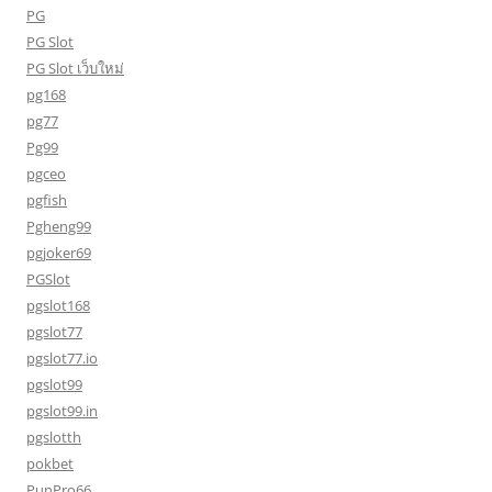
PG
PG Slot
PG Slot เว็บใหม่
pg168
pg77
Pg99
pgceo
pgfish
Pgheng99
pgjoker69
PGSlot
pgslot168
pgslot77
pgslot77.io
pgslot99
pgslot99.in
pgslotth
pokbet
PunPro66