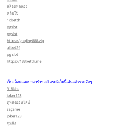
สล็อตทดลอง
คลิปโป๊
1xbetth
pgslot
pgslot
https://gaojing888.vip
allbet24
pg slot
https://188betth.me
เว็บสล็อตและบาคาร่าของโครตดีเว็บนี้เล่นแล้วรวยจัดๆ
918kiss
joker123
ดูหนังออนไลน์
sagame
joker123
ดูหนัง