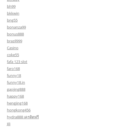
bh99
bkkwin
bng55
bonanza99
bonus888
brazil999
Casino
coke55
fafa 123 slot
faro168
funny18
funny18.in
gaojing888
happy168
hengjing168
hongkong456
hydra888 เครดิตฟรี
Jili