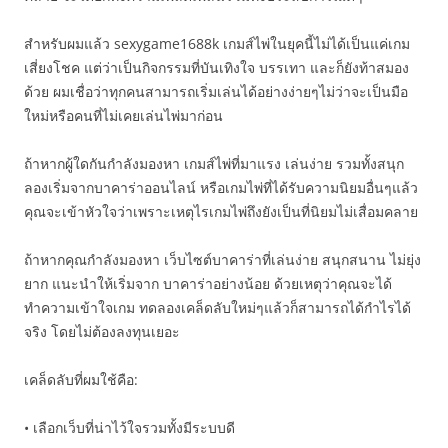
สำหรับผมแล้ว sexygame1688k เกมส์ไพ่ในยุคนี้ไม่ได้เป็นแค่เกม
เสี่ยงโชค แต่ว่าเป็นกิจกรรมที่บันเทิงใจ บรรเทา และก็ยังท้าสมอง
ด้วย ผมเชื่อว่าทุกคนสามารถเริ่มเล่นได้อย่างง่ายๆไม่ว่าจะเป็นมือ
ใหม่หรือคนที่ไม่เคยเล่นไพ่มาก่อน
ถ้าหากผู้ใดกันกำลังมองหา เกมส์ไพ่ที่มาแรง เล่นง่าย รวมทั้งสนุก
ลองเริ่มจากบาคาร่าออนไลน์ หรือเกมไพ่ที่ได้รับความนิยมอื่นๆแล้ว
คุณจะเข้าหัวใจว่าเพราะเหตุไรเกมไพ่ถึงยังเป็นที่นิยมไม่เสื่อมคลาย
ถ้าหากคุณกำลังมองหา เว็บไซต์บาคาร่าที่เล่นง่าย สนุกสนาน ไม่ยุ่ง
ยาก แนะนำให้เริ่มจาก บาคาร่าอย่างน้อย ด้วยเหตุว่าคุณจะได้
ทำความเข้าใจเกม ทดลองเคล็ดลับใหม่ๆแล้วก็สามารถได้กำไรได้
จริง โดยไม่ต้องลงทุนเยอะ
เคล็ดลับที่ผมใช้คือ:
• เลือกเว็บที่น่าไว้ใจรวมทั้งมีระบบดี