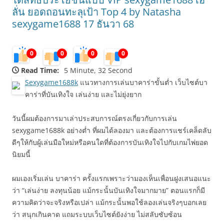
ลั่น ยอดถอนทะลุเป้า Top 4 by Natasha
sexygame1688 17 ธันวา 68
0
0
0
0
Read Time:
5 Minute, 32 Second
Sexygame1688k
แนวทางการเล่นบาคาร่าขั้นต่ำ เว็บไซต์บา
คาร่าที่บันเทิงใจ เล่นง่าย และไม่ยุ่งยาก
วันนี้ผมต้องการมาเล่าประสบการณ์ตรงเกี่ยวกับการเล่น
sexygame1688k อย่างต่ำ ที่ผมได้ลองมา และต้องการแชร์เคล็ดลับ
ดีๆให้กับผู้เล่นมือใหม่หรือคนใดที่ต้องการบันเทิงใจไปกับเกมไพ่ยอด
นิยมนี้
ผมเองเริ่มเล่น บาคาร่า ครั้งแรกเพราะว่ามองเห็นเพื่อนฝูงเสนอแนะ
ว่า “เล่นง่าย ลงทุนน้อย แม้กระนั้นบันเทิงใจมากมาย” ตอนแรกก็มี
ความคิดว่าจะจริงหรือเปล่า แม้กระนั้นพอใช้ลองเล่นจริงๆบอกเลย
ว่า สนุกเกินคาด แถมระบบเว็บไซต์ยังง่าย ไม่สลับซับซ้อน