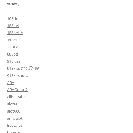
หมวดหมู่
168slot
188bet
188betth
1xbet
77UFA
888pg
918Kiss
918kiss ดาวน์โหลด
918kissauto
ABA
ABAGroup2
allbet24hr
alot66
alot666
amb slot
Baccarat
betway