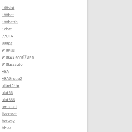
168slot
188bet
188betth
1xbet
77UFA
888pg
918Kiss
918kiss ดาวน์โหลด
918kissauto
ABA
ABAGroup2
allbet24hr
alot66
alot666
amb slot
Baccarat
betway
bh99