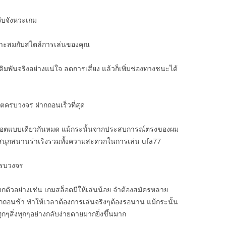
ับจังหวะเกม
มาะสมกับสไตล์การเล่นของคุณ
ิมพันจริงอย่างแน่ใจ ลดการเสี่ยง แล้วก็เพิ่มช่องทางชนะได้
ตครบวงจร ฝากถอนเร็วที่สุด
กมสล็อตแบบเดียวกันหมด แม้กระนั้นจากประสบการณ์ตรงของผม
ความสนุกสนานร่าเริงรวมทั้งความสะดวกในการเล่น ufa77
ครบวงจร
ัวอย่างเช่น เกมสล็อตมีให้เล่นน้อย จำต้องสมัครหลาย
ฝากถอนช้า ทำให้เวลาต้องการเล่นจริงๆต้องรอนาน แม้กระนั้น
ๆสิ่งทุกๆอย่างกลับง่ายดายมากยิ่งขึ้นมาก