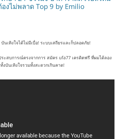
ต้องไม่พลาด Top 9 by Emilio
บันเทิงใจได้ไม่มีเบื่อ! ระบบเสถียรและก็ปลอดภัย!
าประสบการณ์ตรงจากการ สมัคร ufa77 เครดิตฟรี ที่ผมได้ลอง
ทั้งบันเทิงใจรวมทั้งสะดวกเกินคาด!