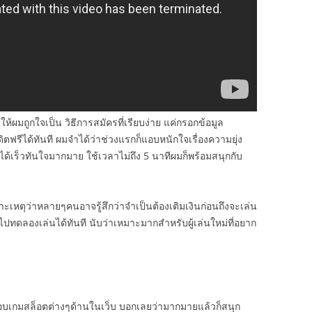
ำให้ผมถูกใจเป็น วิธีการสมัครที่เรียบง่าย แค่กรอกข้อมูล
ฟรีได้ทันที ผมจำได้ว่าช่วงแรกก็แอบหนักใจเรื่องความยุ่ง
ด้เร็วทันใจมากมาย ใช้เวลาไม่ถึง 5 นาทีผมก็พร้อมสนุกกับ
าะเหตุว่าหลายๆคนอาจรู้สึกว่าจำเป็นต้องเติมเงินก่อนถึงจะเล่น
ตไปทดลองเล่นได้ทันที นับว่าเหมาะมากสำหรับผู้เล่นใหม่ที่อยาก
สอบเกมสล็อตต่างๆด้านในเว็บ บอกเลยว่ามากมายแล้วก็สนุก