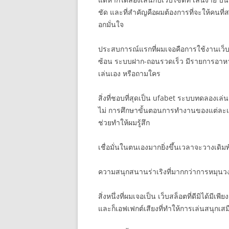
ชัด และที่สำคัญคือผมต้องการที่จะให้คนที่ส
อกมั่นใจ
ประสบการณ์แรกที่ผมเจอคือการใช้งานเว็บสล
ซ้อน ระบบฝาก-ถอนรวดเร็ว มีรายการอาหารรว
เล่นเอง หรือถามใคร
สิ่งที่ชอบที่สุดเป็น ufabet ระบบทดลองเล
ไม่ การศึกษาขั้นตอนการทำงานของแต่ละเกม
ช่วยทำให้ผมรู้สึก
เชื่อมั่นในตนเองมากยิ่งขึ้นเวลาจะวางเดิม
ความสนุกสนานร่าเริงที่มากกว่าการหมุนวง
สิ่งหนึ่งที่ผมเจอเป็น เว็บสล็อตที่ดีมิได้มี
และก็เอฟเฟกต์เสียงที่ทำให้การเล่นสนุกเสม