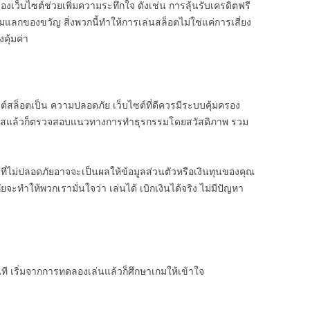
งเว็บไซต์ช่วยเพิ่มความระทึกใจ ดังเช่น การลุ้นรับเครดิตฟรี
แลกของขวัญ สิ่งพวกนี้ทำให้การเล่นสล็อตไม่ใช่แค่การเสี่ยง
คุ้มค่า
ซต์สล็อตเป็น ความปลอดภัย เว็บไซต์ที่ดีควรมีระบบคุ้มครอง
ข้ารหัสแล้วก็ตรวจสอบแนวทางการทำธุรกรรมโดยสวัสดิภาพ รวม
่ไม่ปลอดภัยอาจจะเป็นผลให้ข้อมูลส่วนตัวหรือเงินทุนของคุณ
ยจะทำให้พวกเรามั่นใจว่า เล่นได้ เบิกเงินได้จริง ไม่มีปัญหา
นที เริ่มจากการทดลองเล่นแล้วก็ศึกษาเกมให้เข้าใจ