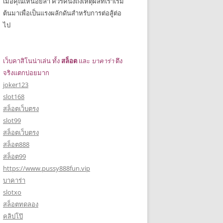
เมื่อคุณเหนื่อยล้า ควรคนึงถึงเหตุผลที่เราเริ่ม
ต้นมาเพื่อเป็นแรงผลักดันสำหรับการต่อสู้ต่อ
ไป
เว็บคาสิโนน่าเล่น ทั้ง
สล็อต
และ
บาคาร่า
ตึง
จริงแตกบ่อยมาก
joker123
slot168
สล็อตเว็บตรง
slot99
สล็อตเว็บตรง
สล็อต888
สล็อต99
https://www.pussy888fun.vip
บาคาร่า
slotxo
สล็อตทดลอง
คลิปโป๊