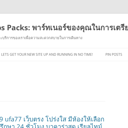
s Packs: พาร์ทเนอร์ของคุณในการเตรี
และบริการของเราเพื่อความสะดวกสบายในการเดินทาง
ข้าม
ไป
LETS GET YOUR NEW SITE UP AND RUNNING IN NO TIME!
PIN POSTS
ยัง
เนื้อหา
ufa77 เว็บตรง โปร่งใส มีห้องให้เลือก
รึกษา 24 ชั่วโมง บาคาร่าสด เรียลไทม์