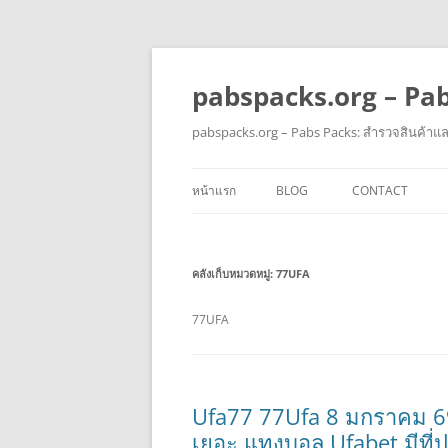
pabspacks.org – Pab
pabspacks.org – Pabs Packs: สำรวจสินค้า
หน้าแรก
BLOG
CONTACT
คลังเก็บหมวดหมู่:
77UFA
77UFA
Ufa77 77Ufa 8 มกราคม 69 
เยอะ แทงบอล Ufabet มีที่ป