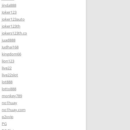
jinda888
Joker123
joker123auto
joker123th
jokers123th.co
juad888
Judhai168
kingdom66
lion123
live22
live22slot
lot888
lotto888
monkey789
no1huay
no1huay.com
p2vvip
PG