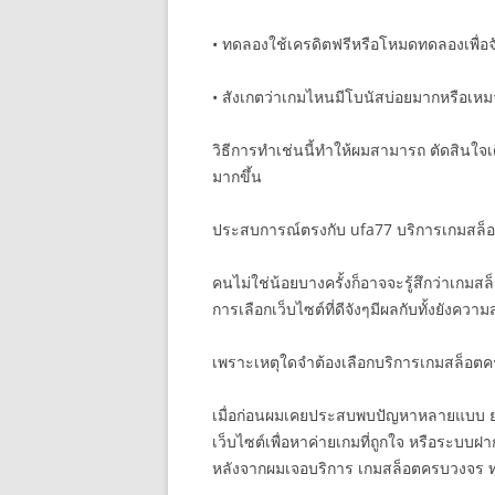
• ทดลองใช้เครดิตฟรีหรือโหมดทดลองเพื่อจ
• สังเกตว่าเกมไหนมีโบนัสบ่อยมากหรือเห
วิธีการทำเช่นนี้ทำให้ผมสามารถ ตัดสินใจเด
มากขึ้น
ประสบการณ์ตรงกับ ufa77 บริการเกมสล็อ
คนไม่ใช่น้อยบางครั้งก็อาจจะรู้สึกว่าเ
การเลือกเว็บไซต์ที่ดีจังๆมีผลกับทั้งยัง
เพราะเหตุใดจำต้องเลือกบริการเกมสล็อต
เมื่อก่อนผมเคยประสบพบปัญหาหลายแบบ ยกต
เว็บไซต์เพื่อหาค่ายเกมที่ถูกใจ หรือระบบ
หลังจากผมเจอบริการ เกมสล็อตครบวงจร ทุก