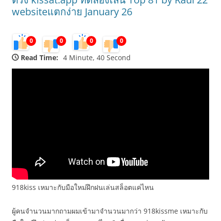
websiteแตกง่าย January 26
0
0
0
0
Read Time:
4 Minute, 40 Second
918kiss เหมาะกับมือใหม่ฝึกฝนเล่นสล็อตแค่ไหน
ผู้คนจำนวนมากถามผมเข้ามาจำนวนมากว่า 918kissme เหมาะกับ