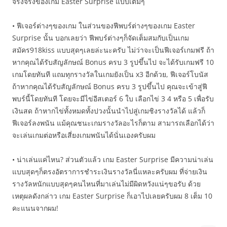
จริงจริงของเกม Easter Surprise แบบเต็มๆ
• ฟีเจอร์ต่างๆของเกม ในส่วนของฟีพบร์ต่างๆของเกม Easter
Surprise นั้น บอกเลยว่า ฟีพบร์ต่างๆก็จัดเต็มสมกับเป็นเกม
สมัคร918kiss แบบสุดๆเลยล่ะนะครับ ไม่ว่าจะเป็นฟีเจอร์เกมฟรี ถ้า
หากคุณได้รับสัญลักษณ์ Bonus ครบ 3 รูปขึ้นไป จะได้รับเกมฟรี 10
เกมโดยทันที แถมทุกรางวัลในเกมยังเป็น x3 อีกด้วย, ฟีเจอร์โบนัส
ถ้าหากคุณได้รับสัญลักษณ์ Bonus ครบ 3 รูปขึ้นไป คุณจะเข้าสู่ฟี
พบร์นี้โดยทันที โดยจะมีไข่อีสเตอร์ 6 ใบ เลือกไข่ 3 4 หรือ 5 เพื่อรับ
เงินสด ถ้าหากไข่ทั้งหมดทั้งปวงนั้นนำไปสู่เกมชิงรางวัลได้ แล้วก็
ฟีเจอร์ลงพนัน แม้คุณชนะเกมรางวัลอะไรก็ตาม สามารถเลือกได้ว่า
จะเล่นเกมต่อหรือเสี่ยงเกมพนันได้นั่นเองครับผม
• น่าเล่นแค่ไหน? ส่วนตัวแล้ว เกม Easter Surprise มีความน่าเล่น
แบบสุดๆก็ตรงอัตราการชำระเงินรางวัลนี่แหละครับผม ที่จ่ายเงิน
รางวัลหนักแบบสุดๆคนไหนที่มาเล่นไม่มีผิดหวังแน่ๆขอรับ ด้วย
เหตุผลดังกล่าว เกม Easter Surprise ก็เอาไปเลยครับผม 8 เต็ม 10
คะแนนจากผม!