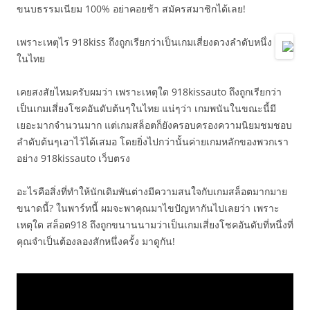
ขนบธรรมเนียม 100% อย่าคอยช้า สมัครสมาชิกได้เลย!
เพราะเหตุไร 918kiss ถึงถูกเรียกว่าเป็นเกมเสี่ยงดวงลำดับหนึ่ง
ในไทย
เคยสงสัยไหมครับผมว่า เพราะเหตุใด 918kissauto ถึงถูกเรียกว่า
เป็นเกมเสี่ยงโชคอันดับต้นๆในไทย แน่ๆว่า เกมพนันในขณะนี้มี
เยอะมากจำนวนมาก แต่เกมสล็อตก็ยังครอบครองความนิยมชมชอบ
ลำดับต้นๆเอาไว้ได้เสมอ โดยยิ่งไปกว่านั้นค่ายเกมหลักของพวกเรา
อย่าง 918kissauto เว็บตรง
อะไรคือสิ่งที่ทำให้นักเดิมพันต่างมีความสนใจกับเกมสล็อตมากมาย
ขนาดนี้? ในพาร์ทนี้ ผมจะพาคุณมาไขปัญหากันไปเลยว่า เพราะ
เหตุใด สล็อต918 ถึงถูกขนานนามว่าเป็นเกมเสี่ยงโชคอันดับที่หนึ่งที่
คุณจำเป็นต้องลองสักหนึ่งครั้ง มาดูกัน!