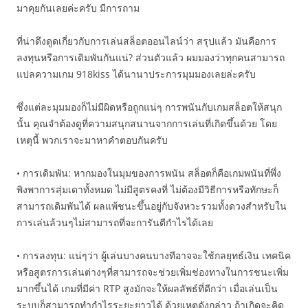
มาคุยกันเลยค่ะครับ มีการถาม
ที่น่าดึงดูดเกี่ยวกับการเล่นสล็อตออนไลน์ว่า สรุปแล้ว มันคือการ
ลงทุนหรือการเดิมพันกันแน่? ส่วนตัวแล้ว ผมมองว่าทุกคนสามารถ
แปลความเกม 918kiss ได้นานาประการมุมมองเลยล่ะครับ
ซึ่งแต่ละมุมมองก็ไม่มีผิดหรือถูกแน่ๆ การพนันกับเกมสล็อตให้สนุก
นั้น คุณจำต้องดูที่ความสนุกสนานจากการเล่นที่เกิดขึ้นด้วย โดย
เหตุนี้ พวกเราจะมาหาคำตอบกันครับ
• การเดิมพัน: หากมองในมุมของการพนัน สล็อตก็คือเกมพนันที่พึ่ง
พิงพาการสุ่มเดาทั้งหมด ไม่มีสูตรคงที่ ไม่ต้องมีวิธีการหรือทักษะก็
สามารถเดิมพันได้ ผลแพ้ชนะขึ้นอยู่กับจังหวะรวมทั้งดวงสำหรับใน
การเล่นล้วนๆไม่สามารถที่จะการันตีกำไรได้เลย
• การลงทุน: แน่ๆว่า ผู้เล่นบางคนบางทีอาจจะใช้กลยุทธ์เงิน เทคนิค
หรือสูตรการเล่นต่างๆที่สามารถจะช่วยเพิ่มช่องทางในการชนะเพิ่ม
มากขึ้นได้ เกมที่มีค่า RTP สูงมักจะให้ผลลัพธ์ที่ดีกว่า เมื่อเล่นเป็น
ระบบก็สามารถทำกำไรระยะยาวได้ ด้วยเหตุดังกล่าว ถ้าเกิดจะคิด