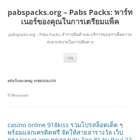
pabspacks.org – Pabs Packs: พาร์ท
เนอร์ของคุณในการเตรียมแพ็ค
pabspacks.org – Pabs Packs: สำรวจสินค้าและบริการของเราเพื่อความ
สะดวกสบายในการเดินทาง
ข้าม
เมนู
ไป
ยัง
เนื้อหา
คลังเก็บหมวดหมู่:
918KISSAUTO
918kissauto
casino online 918kiss รวมโปรสล็อตเด็ด ๆ
พร้อมแจกเครดิตฟรี จัดให้สายล่ารางวัล เว็บ
ตรง kissat.app ทดลองเล่น Top 81 by Raul 22