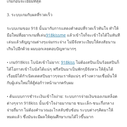
เกมก่อนจะเยี่ยมที่สุด
3. ระบบเกมกับผลที่รวดเร็ว
ระบบเกมของ 918 นั้นมากับการแสดงคำตอบที่รวดเร็วทันใจ ทำให้
มือใหม่ที่อยากเกมที่เล่น
918kissme
แล้วเข้าใจก็จะเข้าใจได้ในทันที
เล่นแล้วสัญญาณต่างๆแจ่มกระจ่าง ไม่มีจังหวะเงียบให้สงสัยนาน
เกินไปอีกด้วย ผมบอกเลยตอบปัญหามากๆ
• เกม918kiss โบนัสเข้าไม่ยาก:
918kiss
ไม่ต้องสปินเป็นร้อยสปินก็
ได้โอกาสเข้าโบนัสได้แน่ๆ ฟรีสปินมาเป็นพักๆมีจังหวะให้ลุ้นได้
เรื่อยมิได้กำเนิดเดดสปินยาวๆจนเราท้อแน่ๆ สร้างความเชื่อมั่นให้
กับผู้เล่นใหม่ให้สู้ต่อก้าวหน้ามากครับผม
• ต้นแบบการชำระเงินเข้าใจง่าย: ระบบการจ่ายเงินของเกมสล็อต
ต่างๆจาก 918kiss นั้นเข้าใจง่ายมากมาย ชนะเล็ก-ชนะกึ่งกลาง
จ่ายถี่มาก ไม่ต้องคำนวณอะไรสลับซับซ้อน ระบบต่างๆคิดมาให้
หมดแล้ว ซึ่งมันจะมีผลให้คุณศึกษาเกมได้ไวขึ้นมาก