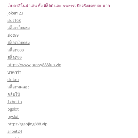
เว็บคาสิโนน่าเล่น ทั้ง
สล็อต
และ
บาคาร่า
ตึงจริงแตกบ่อยมาก
joker123
slot168
สล็อตเว็บตรง
slot99
สล็อตเว็บตรง
สล็อต888
สล็อต99
https://www.pussy888fun.vip
บาคาร่า
slotxo
สล็อตทดลอง
คลิปโป๊
1xbetth
pgslot
pgslot
https://gaojing888.vip
allbet24