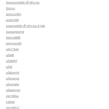
Slotgame666 เข้าสู่ระบบ
Slotxo
slotxo24hr
sretthi99
ssgame666 เข้าสู่ระบบ ล่าสุด
suppergame
teenoi888
temmax69
ufa11bet
ufa88
ufa8997
ufa9
ufabomb
ufanance
ufasnake
ufawinner
vip168sa
yaibet
zeus66v2