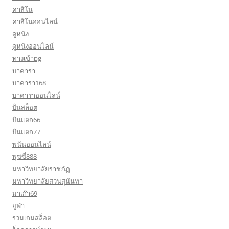
คาสิโน
คาสิโนออนไลน์
ดูหนัง
ดูหนังออนไลน์
ทางเข้าpg
บาคาร่า
บาคาร่า168
บาคาร่าออนไลน์
ปั่นสล็อต
ปั่นแตก66
ปั่นแตก77
พนันออนไลน์
พุซซี่888
มหาวิทยาลัยราชภัฏ
มหาวิทยาลัยสวนสุนันทา
มาเก๊า69
ยูฟ่า
รวมเกมสล็อต