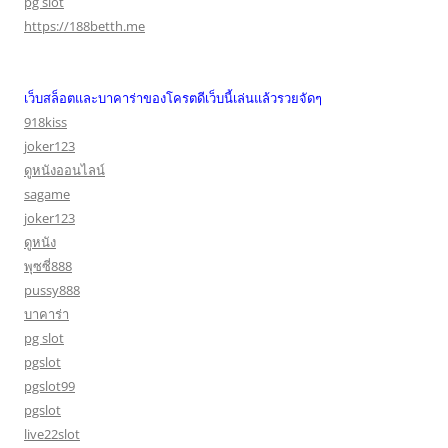
pg slot
https://188betth.me
เว็บสล็อตและบาคาร่าของโครตดีเว็บนี้เล่นแล้วรวยจัดๆ
918kiss
joker123
ดูหนังออนไลน์
sagame
joker123
ดูหนัง
พุซซี่888
pussy888
บาคาร่า
pg slot
pgslot
pgslot99
pgslot
live22slot