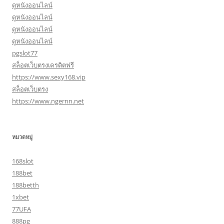
ดูหนังออนไลน์
ดูหนังออนไลน์
ดูหนังออนไลน์
ดูหนังออนไลน์
pgslot77
สล็อตเว็บตรงเครดิตฟรี
https://www.sexy168.vip
สล็อตเว็บตรง
https://www.ngernn.net
หมวดหมู่
168slot
188bet
188betth
1xbet
77UFA
888pg