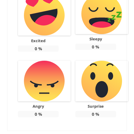
Sleepy
Excited
0
%
0
%
Angry
Surprise
0
%
0
%