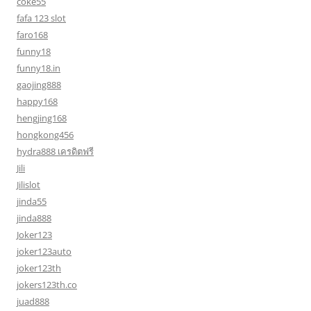
coke55
fafa 123 slot
faro168
funny18
funny18.in
gaojing888
happy168
hengjing168
hongkong456
hydra888 เครดิตฟรี
Jili
Jilislot
jinda55
jinda888
Joker123
joker123auto
joker123th
jokers123th.co
juad888