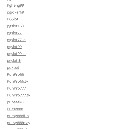
Pgheng99
pgjoker69
PGSlot
pgslot168
pgslot77
pgslot77.io
pgslot99
pgslot99.in
pgslotth
pokbet
PunPro66
PunPro66.tv
PunPro777
PunPro777.tv
puntaek66
Pussy888
pussy888fun
pussy888play