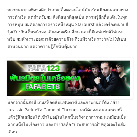
หลายคนบางทีอาจคิดว่าเกมสล็อตออนไลน์มันเน้นเพียงแค่แนวทาง
การทำเงิน แต่สำหรับผม สิ่งที่สนุกที่สุดเป็น ความรู้สึกตื่นเต้นในทุก
การหมุน ผมคิดออกว่าคราวหนึ่งหมุน Starburst แล้วเครื่องหมายสี
รุ้งเรียงกันเต็มหน้าจอ เสียงดนตรีเปลี่ยน และก็มีเอฟเฟกต์ไฟกระ
พริบ ผมหัวเราะออกมาด้วยความดีใจ ถึงแม้ว่าเงินรางวัลไม่ใช่เป็น
จำนวนมาก แต่ว่าความรู้สึกนั้นคุ้มมาก
นอกจากนั้นยังมี เกมสล็อตธีมแฟนตาซีและภาพยนตร์ดัง อย่าง
Jurassic Park หรือ Game of Thrones ผมได้ลองเล่นเกมพวกนี้
แล้วรู้สึกเสมือนได้เข้าไปอยู่ในโลกนั้นจริงๆทุกการหมุนเหมือนเป็น
ฉากหนึ่งในเรื่องราว และรางวัลคือ “ประสบการณ์” ที่คุณจะไม่ลืม
เลือน