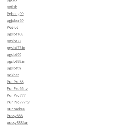
pgceo
pgfish
Pgheng99
pgjoker69
PGSlot
pgslot168
pgslot77
pgslot77.io
pgslot99
pgslot99.in
pgslotth
pokbet
PunPro66
PunPro66.tv
PunPro777
PunPro777.tv
puntaek66
Pussy888
pussy888fun