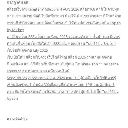
กรกฎาคม 69
สล็อตเว็บตรง tangtem168e.com 4 AUG 2026 สล็อต168 คาสิโนครบทุก
ค่าย เข้าเล่นง่าย ฟีลดี โบนัสพี่ฝากมา น้องให้เพิ่ม 200 จ่ายตรง กี่ล้านก็จ่าย
การันตี กำไรหลักแสน สล็อตเว็บตรง เข้าให้ทัน ก่อนรางวัลหลุดมือ Top 89
by Mickey
คาสิโน สล็อต888 สล็อตยอดนิยม 2026 รวมเกมดัง ค่ายชั้นนำ และฟีเจอร์
ที่ผู้เล่นชื่นชอบ เว็บเปิดใหม่ jin888.asia ทดลองเล่น Top 16 by Bruce 1
เว็บไซต์แตกง่าย July 2026
เว็บเปิดใหม่ สล็อตเว็บตรง เว็บไซต์ใหญ่ สล็อต 2026 รวมเกมแตกง่าย
ฟีเจอร์เด่น และวิธีเลือกเว็บที่เหมาะกับผู้เล่น ใหม่ล่าสุด Top 11 by Marie
Jin888.asia 8 กันยายน 69 พนันออนไลน์
Sexy168 Sexy168c.com 7 ส.ค. 2026 บาคาร่า คู่มือเลือกเว็บไพ่ที่ควรรู้
เซียนตัดเซียน รับโบนัส 30%ยิ่งเล่นยิ่งได้ แคชแบค 10% เกมดัง ฟีเจอร์
ครบ สัมผัสโต๊ะสดระดับพรีเมียม บาคาร่า สมัครปุ๊บ รับโปรปั๊บ Top 62 by
Jayson
ความเห็นล่าสุด