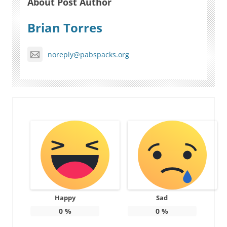
About Post Author
Brian Torres
noreply@pabspacks.org
Happy
Sad
0
%
0
%