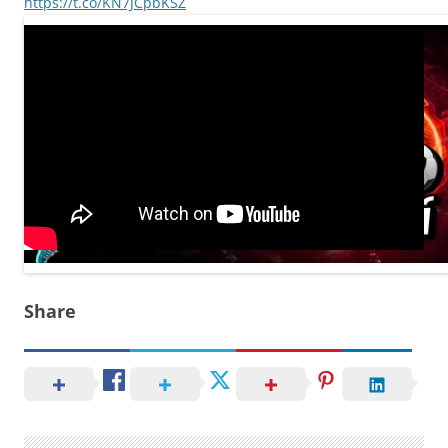
https://t.co/KN7JCpbKSZ
Share