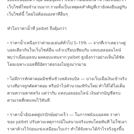
เว็บไซต์ไทยจำนวนมาก รวมทั้งเป็นเหตุผลสำคัญที่เรายังคงยืนอยู่กับ
เว็บไซต์นี้ โดยไม่ต้องมองหาที่อื่นๆ
ทำไมราคาน้ำที่ yaibet ถึงคุ้มกว่า
• ราคาน้ำเหนือกว่าค่ายเอเย่นต์ทั่วไป 5–15% — จากที่เราเคยวางคู่
บอลเดียวกันในเว็บไซต์อื่น แล้วเปรียบเทียบกับ แทงบอลออนไลน์
พบว่าเมื่อบอลจบ ผลตอบแทนจาก yaibet สูงยิ่งกว่าอย่างเห็นได้ชัด
โดยเฉพาะบอลที่มีอัตราต่อรองไม่สูงมากมาย
• ไม่มีการหักค่าคอมมิชชั่นข้างหลังจบบิล — บางเว็บเมื่อเงินเข้าจริง
บางทีอาจถูกตัดค่าคอม หรือนำไปคำนวณเทิร์นใหม่ ทำให้ได้ไม่เต็ม
ตามความคาดหวัง แต่ว่ากับ แทงบอลออนไลน์ เงินฝากบัญชีครบ
ตามเรตที่กดแทงไว้ทันที
• ราคาน้ำอัปเดตคู่ปรปักษ์อย่างเร็ว — ในการพนันบอลสด ราคา
ของ yaibet ปรับตามเหตุการณ์ในสนามจริงแทบโดยทันที ไม่ใช่เอา
ราคาค้างไว้ก่อนแข่งเสมือนเว็บเก่า ทำให้จังหวะได้กำไรจริงสูงขึ้น