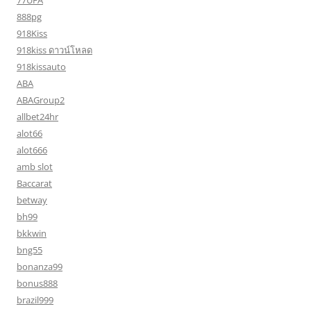
77UFA
888pg
918Kiss
918kiss ดาวน์โหลด
918kissauto
ABA
ABAGroup2
allbet24hr
alot66
alot666
amb slot
Baccarat
betway
bh99
bkkwin
bng55
bonanza99
bonus888
brazil999