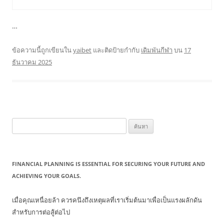
…
ข้อความนี้ถูกเขียนใน
yaibet
และติดป้ายกำกับ
เดิมพันกีฬา
บน
17
ธันวาคม 2025
ค้นหา
สำหรับ:
FINANCIAL PLANNING IS ESSENTIAL FOR SECURING YOUR FUTURE AND
ACHIEVING YOUR GOALS.
เมื่อคุณเหนื่อยล้า ควรคนึงถึงเหตุผลที่เราเริ่มต้นมาเพื่อเป็นแรงผลักดัน
สำหรับการต่อสู้ต่อไป