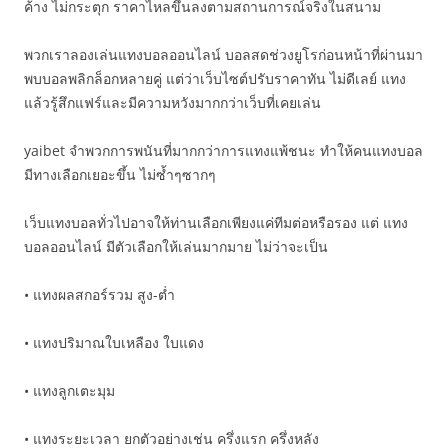
ค้าง ไม่กระตุก ราคาไหลขึ้นลงตามสถานการณ์จริงในสนาม
พวกเราลองเล่นแทงบอลออนไลน์ บอลสดช่วงยูโรก่อนหน้าที่ผ่านมา
พบบอลพลิกล็อกหลายคู่ แต่ว่าเว็บไซต์ปรับราคาทัน ไม่ดีเลย์ แทง
แล้วรู้สึกแฟร์และมีความหวังมากกว่าเว็บที่เคยเล่น
yaibet จำพวกการพนันที่มากกว่าการแทงแพ้ชนะ ทำให้คนแทงบอล
มีทางเลือกเยอะขึ้น ไม่ซ้ำๆซากๆ
เว็บแทงบอลทั่วไปอาจให้ท่านเลือกเพียงแค่ทีมต่อหรือรอง แต่ แทง
บอลออนไลน์ มีตัวเลือกให้เล่นมากมาย ไม่ว่าจะเป็น
• แทงผลสกอร์รวม สูง-ต่ำ
• แทงปริมาณใบเหลือง ใบแดง
• แทงลูกเตะมุม
• แทงระยะเวลา ยกตัวอย่างเช่น ครึ่งแรก ครึ่งหลัง