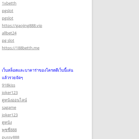
1xbetth
pgslot
pgslot
https://gaojing888.vip
allbet24
pg slot
https://188betth.me
เว็บสล็อตและบาคาร่าของโครตดีเว็บนี้เล่น
แล้วรวยจัดๆ
918kiss
joker123
ดูหนังออนไลน์
sagame
joker123
ดูหนัง
พุซซี่888
pussy888