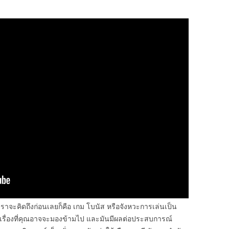
่เราจะคิดถึงก่อนเลยก็คือ เกม โบนัส หรือจังหวะการเล่นเป็น
มีอีกเรื่องที่คุณอาจจะมองข้ามไป และมันมีผลต่อประสบการณ์