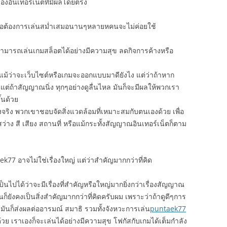
รื่องอินเทอร์เน็ตที่มีผลโดยตรง
ื่อต้องการเล่นสม่ำเสมอนานๆหลายหคนจะไม่ค่อยใช้
่อสามารถเล่นเกมสล็อตได้อย่างมีความสุข ลดกิจการค้างหรือ
งแม้ว่าจะเว็บไซต์หรือเกมจะออกแบบมาดียังไง แต่ว่าถ้าหาก
แต่ถ้าสัญญาณนิ่ง ทุกๆอย่างดูลื่นไหล มันก็จะมีผลให้พวกเรา
้นด้วย
นิ่งจริง พวกเขาชอบจัดสิ่งแวดล้อมที่เหมาะสมกับตนเองด้วย เพื่อ
สว่าง สี เสียง สถานที่ หรือแม้กระทั้งสัญญาณอินเทอร์เน็ตก็ตาม
7 อาจไม่ใช่เรื่องใหญ่ แต่ว่าสำคัญมากกว่าที่คิด
ไปได้ว่าจะมีเรื่องที่สำคัญหรือใหญ่มากยิ่งกว่าเรื่องสัญญาณ
ก็ยังคงเป็นสิ่งสำคัญมากกว่าที่คิดครับผม เพราะว่าถ้าดูดีๆการ
หล มันก็ส่งผลต่ออารมณ์ สมาธิ รวมทั้งจังหวะการเล่น
puntaek77
ไปด้วย เราเองก็จะเล่นได้อย่างมีความสุข โฟกัสกับเกมได้เต็มกำลัง