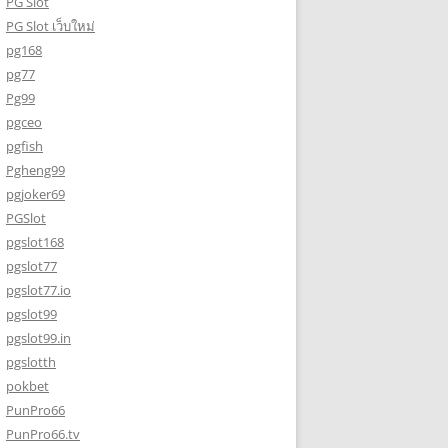
PG Slot
PG Slot เว็บใหม่
pg168
pg77
Pg99
pgceo
pgfish
Pgheng99
pgjoker69
PGSlot
pgslot168
pgslot77
pgslot77.io
pgslot99
pgslot99.in
pgslotth
pokbet
PunPro66
PunPro66.tv