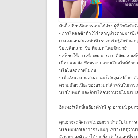
มันก็เปลี่ยนฟีลการเล่นได้ง่าย ผู้ที่กำลังจ
• การโหลดช้าทำให้รำคาญง่ายดายมากยิ่งข
เกมไม่ตอบสนองทันที เราจะเริ่มรู้สึกรำคาญใ
รีบเปลี่ยนเกม รีบเพิ่มเบท ไหมมีสมาธิ
• สล็อตใช้การเชื่อมต่อมากกว่าที่คิด: เก
เนื่อง และยังเชื่อมระบบแบบเรียลไทม์ด้วย 
หรือโหลดภาพไม่ทัน
• เมื่อจังหวะเกมสะดุด คนก็สะดุดไปด้วย: สิ
ความเกี่ยวเนื่องของอารมณ์สำหรับในการเล่
หายไปทันที และก็ทำให้คนจำนวนไม่น้อยเลิ
อินเทอร์เน็ตที่เสถียรทำให้ คุมอารมณ์ punta
คุณอาจจะคิดภาพไม่ออกว่า สำหรับในการเล
หรอ ผมบอกเลยว่าจริงแน่ๆ เพราะเหตุว่าหา
จังหวะของตัวเองได้ง่ายยิ่งกว่าในตอนที่ระ