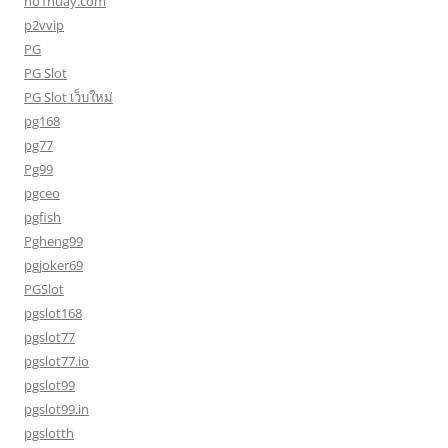
no1huay.com
p2vvip
PG
PG Slot
PG Slot เว็บใหม่
pg168
pg77
Pg99
pgceo
pgfish
Pgheng99
pgjoker69
PGSlot
pgslot168
pgslot77
pgslot77.io
pgslot99
pgslot99.in
pgslotth