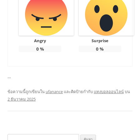
Angry
Surprise
0
%
0
%
…
ข้อความนี้ถูกเขียนใน
ufanance
และติดป้ายกำกับ
แทงบอลออนไลน์
บน
2 ธันวาคม 2025
ค้นหา