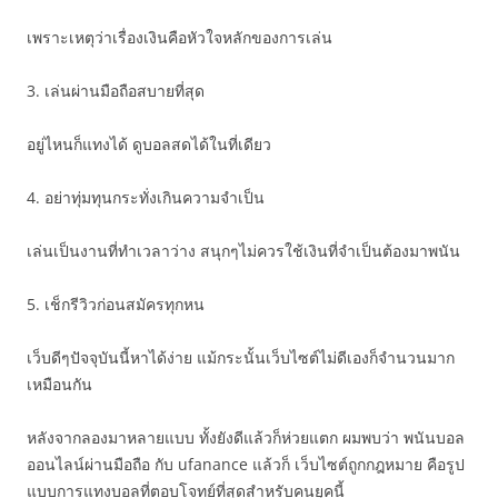
เพราะเหตุว่าเรื่องเงินคือหัวใจหลักของการเล่น
3. เล่นผ่านมือถือสบายที่สุด
อยู่ไหนก็แทงได้ ดูบอลสดได้ในที่เดียว
4. อย่าทุ่มทุนกระทั่งเกินความจำเป็น
เล่นเป็นงานที่ทำเวลาว่าง สนุกๆไม่ควรใช้เงินที่จำเป็นต้องมาพนัน
5. เช็กรีวิวก่อนสมัครทุกหน
เว็บดีๆปัจจุบันนี้หาได้ง่าย แม้กระนั้นเว็บไซต์ไม่ดีเองก็จำนวนมาก
เหมือนกัน
หลังจากลองมาหลายแบบ ทั้งยังดีแล้วก็ห่วยแตก ผมพบว่า พนันบอล
ออนไลน์ผ่านมือถือ กับ ufanance แล้วก็ เว็บไซต์ถูกกฎหมาย คือรูป
แบบการแทงบอลที่ตอบโจทย์ที่สุดสำหรับคนยุคนี้