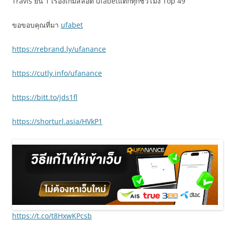
Travis ยืน 1 เรื่องเกมสล็อต ufabetแตกทุกชั่วโมง Top 49
ขอขอบคุณที่มา
ufabet
https://rebrand.ly/ufanance
https://cutly.info/ufanance
https://bitt.to/jds1fl
https://shorturl.asia/HVkP1
https://t.co/t8HxwKPcsb