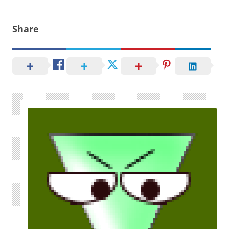
Share