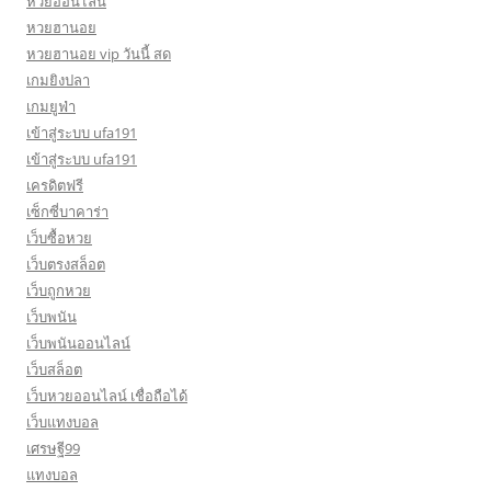
หวยออนไลน์
หวยฮานอย
หวยฮานอย vip วันนี้ สด
เกมยิงปลา
เกมยูฟ่า
เข้าสู่ระบบ ufa191
เข้าสู่ระบบ ufa191
เครดิตฟรี
เซ็กซี่บาคาร่า
เว็บซื้อหวย
เว็บตรงสล็อต
เว็บถูกหวย
เว็บพนัน
เว็บพนันออนไลน์
เว็บสล็อต
เว็บหวยออนไลน์ เชื่อถือได้
เว็บแทงบอล
เศรษฐี99
แทงบอล