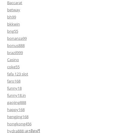
Baccarat
betway
bh99
bkkwin
bng55
bonanza99
bonus888
brazil999
Casino
coke55
fafa 123 slot
faro168
funny18
funny18.in
gaojing888
happy168
hengjing168
hongkong456
hydra888 เครดิตฟรี