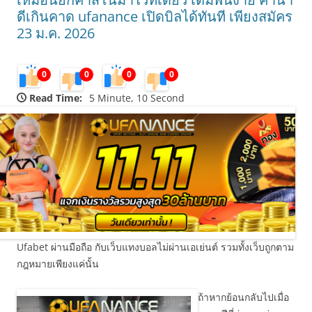
ดีเกินคาด ufanance เปิดบิลได้ทันที เพียงสมัคร
23 ม.ค. 2026
0
0
0
0
Read Time:
5 Minute, 10 Second
Ufabet ผ่านมือถือ กับเว็บแทงบอลไม่ผ่านเอเย่นต์ รวมทั้งเว็บถูกตาม
กฎหมายเพียงแค่นั้น
ถ้าหากย้อนกลับไปเมื่อ