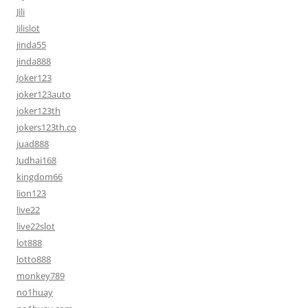
Jili
Jilislot
jinda55
jinda888
Joker123
joker123auto
joker123th
jokers123th.co
juad888
Judhai168
kingdom66
lion123
live22
live22slot
lot888
lotto888
monkey789
no1huay