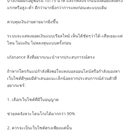
บางเกมผมรอดูฟอร์ม 10–15 นาที และก็หลังจากนั้นจึงค่อยแทงครึ่ง
แรกหรือสูง–ต่ำ ดีกว่ามากยิ่งกว่าการแทงก่อนเตะแบบเดิม
ควบคุมเงินง่ายดายมากยิ่งขึ้น
ระบบจะแสดงยอดเงินแบบเรียลไทม์ เห็นได้ชัดๆว่าได้–เสียเยอะแค่
ไหน ไม่งงงัน ไม่หลงทุนแบบครั้งก่อน
ufanance สิ่งที่อยากแนะนำจากประสบการณ์ตรง
ถ้าหากใครกันแน่กำลังพึงพอใจแทงบอลออนไลน์หรือกำลังมองหา
เว็บไซต์ดีๆผมมีคำเสนอแนะเล็กน้อยจากประสบการณ์ส่วนตัวที่
อยากแชร์:
1. เลือกเว็บไซต์ที่มีใบอนุญาต
ช่วยลดจังหวะโดนโกงได้มากกว่า 90%
2. ควรจะเป็นเว็บไซต์ตรงเพียงแค่นั้น