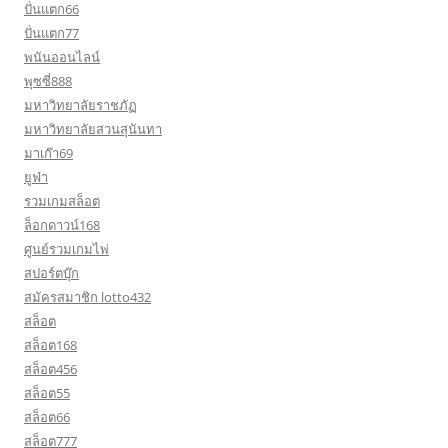
ปั่นแตก66
ปั่นแตก77
พนันออนไลน์
พุซซี่888
มหาวิทยาลัยราชภัฏ
มหาวิทยาลัยสวนสุนันทา
มาเก๊า69
ยูฟ่า
รวมเกมสล็อต
ล็อกดาวน์168
ศูนย์รวมเกมไพ่
สปอร์ตบุ๊ก
สมัครสมาชิก lotto432
สล็อต
สล็อต168
สล็อต456
สล็อต55
สล็อต66
สล็อต777