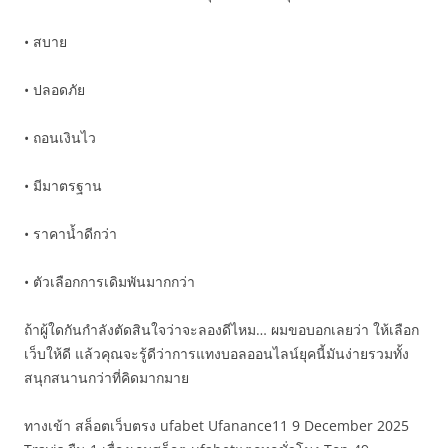
• สบาย
• ปลอดภัย
• ถอนเงินไว
• มีมาตรฐาน
• ราคาน้ำดีกว่า
• ตัวเลือกการเดิมพันมากกว่า
ถ้าผู้ใดกันกำลังตัดสินใจว่าจะลองดีไหม… ผมขอบอกเลยว่า ให้เลือก
เว็บให้ดี แล้วคุณจะรู้ดีว่าการแทงบอลออนไลน์ยุคนี้มันง่ายรวมทั้ง
สนุกสนานกว่าที่คิดมากมาย
ทางเข้า สล็อตเว็บตรง ufabet Ufanance11 9 December 2025