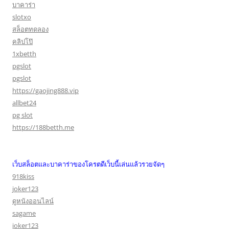
บาคาร่า
slotxo
สล็อตทดลอง
คลิปโป๊
1xbetth
pgslot
pgslot
https://gaojing888.vip
allbet24
pg slot
https://188betth.me
เว็บสล็อตและบาคาร่าของโครตดีเว็บนี้เล่นแล้วรวยจัดๆ
918kiss
joker123
ดูหนังออนไลน์
sagame
joker123