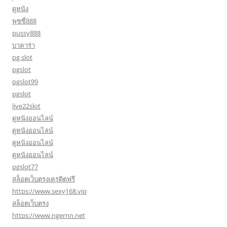
ดูหนัง
พุซซี่888
pussy888
บาคาร่า
pg slot
pgslot
pgslot99
pgslot
live22slot
ดูหนังออนไลน์
ดูหนังออนไลน์
ดูหนังออนไลน์
ดูหนังออนไลน์
pgslot77
สล็อตเว็บตรงเครดิตฟรี
https://www.sexy168.vip
สล็อตเว็บตรง
https://www.ngernn.net