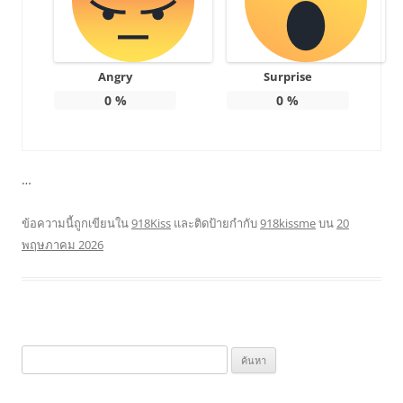
Angry
Surprise
0
%
0
%
…
ข้อความนี้ถูกเขียนใน
918Kiss
และติดป้ายกำกับ
918kissme
บน
20
พฤษภาคม 2026
ค้นหา
สำหรับ: