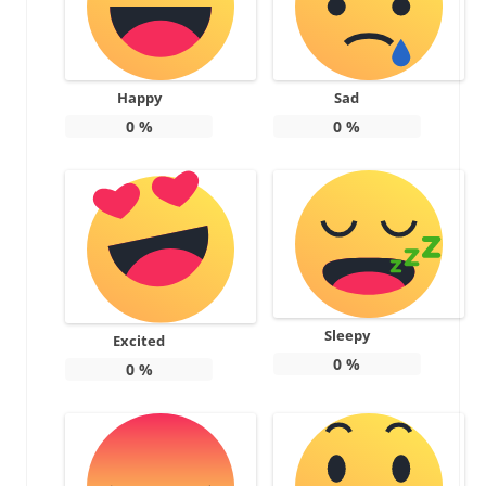
Happy
Sad
0
%
0
%
Sleepy
Excited
0
%
0
%