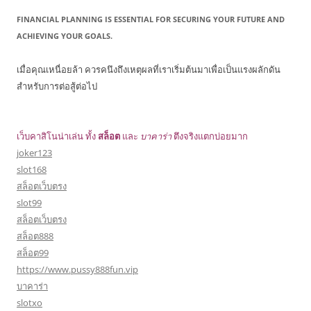
FINANCIAL PLANNING IS ESSENTIAL FOR SECURING YOUR FUTURE AND
ACHIEVING YOUR GOALS.
เมื่อคุณเหนื่อยล้า ควรคนึงถึงเหตุผลที่เราเริ่มต้นมาเพื่อเป็นแรงผลักดัน
สำหรับการต่อสู้ต่อไป
เว็บคาสิโนน่าเล่น ทั้ง
สล็อต
และ
บาคาร่า
ตึงจริงแตกบ่อยมาก
joker123
slot168
สล็อตเว็บตรง
slot99
สล็อตเว็บตรง
สล็อต888
สล็อต99
https://www.pussy888fun.vip
บาคาร่า
slotxo