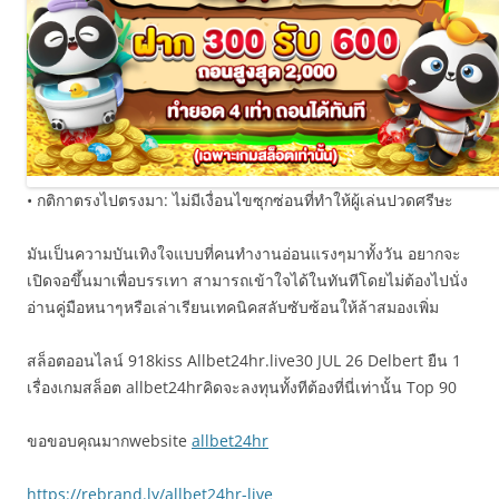
• กติกาตรงไปตรงมา: ไม่มีเงื่อนไขซุกซ่อนที่ทำให้ผู้เล่นปวดศรีษะ
มันเป็นความบันเทิงใจแบบที่คนทำงานอ่อนแรงๆมาทั้งวัน อยากจะ
เปิดจอขึ้นมาเพื่อบรรเทา สามารถเข้าใจได้ในทันทีโดยไม่ต้องไปนั่ง
อ่านคู่มือหนาๆหรือเล่าเรียนเทคนิคสลับซับซ้อนให้ล้าสมองเพิ่ม
สล็อตออนไลน์ 918kiss Allbet24hr.live30 JUL 26 Delbert ยืน 1
เรื่องเกมสล็อต allbet24hrคิดจะลงทุนทั้งทีต้องที่นี่เท่านั้น Top 90
ขอขอบคุณมากwebsite
allbet24hr
https://rebrand.ly/allbet24hr-live