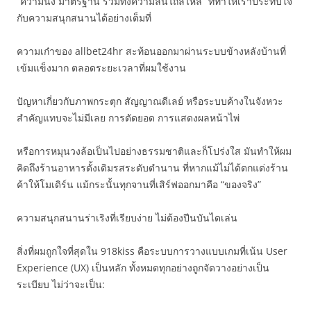
“ความนิ่ง มาตรฐาน รวมทั้งความลื่นไถลไหล” ที่ทำให้เราประทับใจ
กับความสนุกสนานได้อย่างเต็มที่
ความเก๋าของ allbet24hr สะท้อนออกมาผ่านระบบข้างหลังบ้านที่
เข้มแข็งมาก ตลอดระยะเวลาที่ผมใช้งาน
ปัญหาเกี่ยวกับภาพกระตุก สัญญาณดีเลย์ หรือระบบค้างในจังหวะ
สำคัญแทบจะไม่มีเลย การตัดยอด การแสดงผลหน้าไพ่
หรือการหมุนวงล้อเป็นไปอย่างธรรมชาติและก็โปร่งใส มันทำให้ผม
คิดถึงร้านอาหารดั้งเดิมรสระดับตำนาน ที่หากแม้ไม่ได้ตกแต่งร้าน
ค้าให้โมเดิร์น แม้กระนั้นทุกจานที่เสิร์ฟออกมาคือ “ของจริง”
ความสนุกสนานร่าเริงที่เรียบง่าย ไม่ต้องปีนบันไดเล่น
สิ่งที่ผมถูกใจที่สุดใน 918kiss คือระบบการวางแบบเกมที่เน้น User
Experience (UX) เป็นหลัก ทั้งหมดทุกอย่างถูกจัดวางอย่างเป็น
ระเบียบ ไม่ว่าจะเป็น: