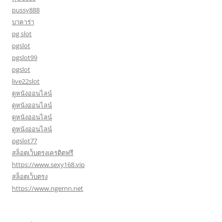
pussy888
บาคาร่า
pg slot
pgslot
pgslot99
pgslot
live22slot
ดูหนังออนไลน์
ดูหนังออนไลน์
ดูหนังออนไลน์
ดูหนังออนไลน์
pgslot77
สล็อตเว็บตรงเครดิตฟรี
https://www.sexy168.vip
สล็อตเว็บตรง
https://www.ngernn.net