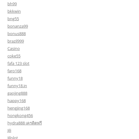
bh99
bkkwin
bng55
bonanza99
bonus888
brazil999
Casino
coke55
fafa 123 slot
faro168
funny18
funny18.in
gaojing888
happy168
hengjing168
hongkong456
hydra888 เครดิตฟรี
Jili
Jilislot