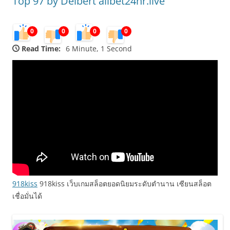
Top 97 by Delbert allbet24hr.live
0
0
0
0
Read Time:
6 Minute, 1 Second
918kiss
918kiss เว็บเกมสล็อตยอดนิยมระดับตำนาน เซียนสล็อต
เชื่อมั่นได้