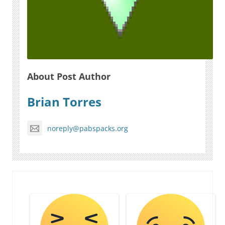
About Post Author
Brian Torres
noreply@pabspacks.org