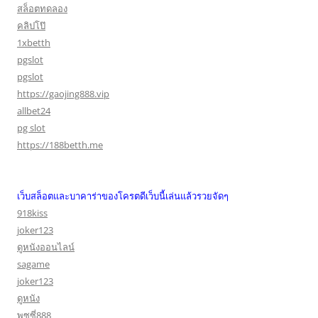
สล็อตทดลอง
คลิปโป๊
1xbetth
pgslot
pgslot
https://gaojing888.vip
allbet24
pg slot
https://188betth.me
เว็บสล็อตและบาคาร่าของโครตดีเว็บนี้เล่นแล้วรวยจัดๆ
918kiss
joker123
ดูหนังออนไลน์
sagame
joker123
ดูหนัง
พุซซี่888