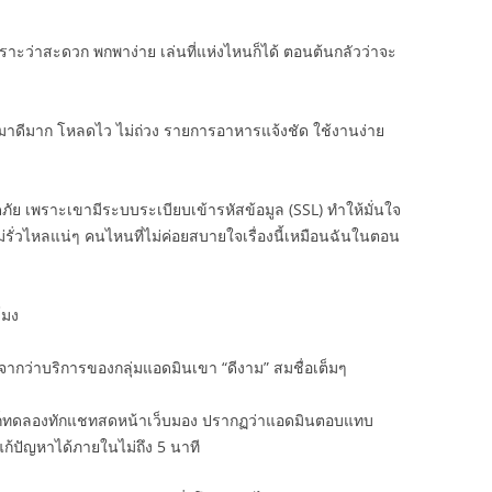
พราะว่าสะดวก พกพาง่าย เล่นที่แห่งไหนก็ได้ ตอนต้นกลัวว่าจะ
บมาดีมาก โหลดไว ไม่ถ่วง รายการอาหารแจ้งชัด ใช้งานง่าย
ัย เพราะเขามีระบบระเบียบเข้ารหัสข้อมูล (SSL) ทำให้มั่นใจ
รั่วไหลแน่ๆ คนไหนที่ไม่ค่อยสบายใจเรื่องนี้เหมือนฉันในตอน
โมง
่องจากว่าบริการของกลุ่มแอดมินเขา “ดีงาม” สมชื่อเต็มๆ
 ก็ทดลองทักแชทสดหน้าเว็บมอง ปรากฏว่าแอดมินตอบแทบ
แก้ปัญหาได้ภายในไม่ถึง 5 นาที