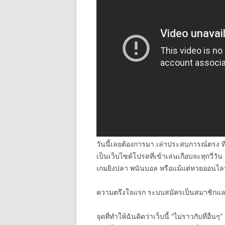
วันนี้เลยต้องการมา เล่าประสบการณ์ตรง ที่ไ
เป็นเว็บไซต์โปรดที่เข้าเล่นเกือบจะทุกวี่วั
เกมยิงปลา พนันบอล หรือแม้แต่หวยออนไลน์ 
ความตรึงใจแรก ระบบสมัครเป็นสมาชิกและฝ
จุดที่ทำให้ฉันคิดว่าเว็บนี้ “ไม่ราวกับที่อื่