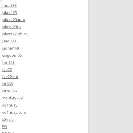
jinda888
Joker123
joker123auto
joker123th
jokers123th.co
juad888
Judhai168
kingdom66
lion123
live22
live22slot
lot888
lotto888
monkey789
no1huay
no1huay.com
p2vvip
PG