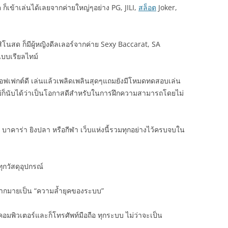
ก็เข้าเล่นได้เลยจากค่ายใหญ่ๆอย่าง PG, JILI,
สล็อต
Joker,
นสด ก็มีผู้หญิงดีลเลอร์จากค่าย Sexy Baccarat, SA
แบบเรียลไทม์
อฟเฟกต์ดี เล่นแล้วเพลิดเพลินสุดๆแถมยังมีโหมดทดสอบเล่น
ม่ก็นับได้ว่าเป็นโอกาสดีสำหรับในการฝึกความสามารถโดยไม่
 บาคาร่า ยิงปลา หรือกีฬา เว็บแห่งนี้รวมทุกอย่างไว้ครบจบใน
กวัสดุอุปกรณ์
ี้มากมายเป็น “ความล้ำยุคของระบบ”
คอมพิวเตอร์และก็โทรศัพท์มือถือ ทุกระบบ ไม่ว่าจะเป็น