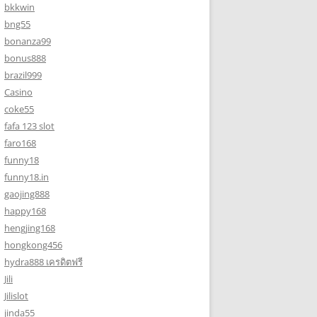
bkkwin
bng55
bonanza99
bonus888
brazil999
Casino
coke55
fafa 123 slot
faro168
funny18
funny18.in
gaojing888
happy168
hengjing168
hongkong456
hydra888 เครดิตฟรี
Jili
Jilislot
jinda55