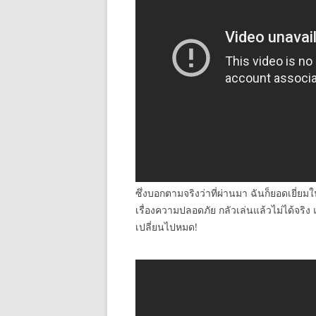
ซึ่งบอกตามจริงว่าที่ผ่านมา ฉันก็ยอดเยี่ยมใน
เรื่องความปลอดภัย กลัวเล่นแล้วไม่ได้จริง
เปลี่ยนไปหมด!