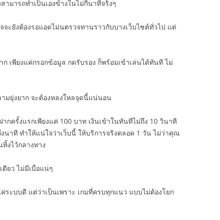
างสามารถทำเป็นเองข้างในไม่กี่นาทีจริงๆ
่าอาจจะยังต้องรอแอดไม่นตรวจทานราวกับบางเว็บไซต์ทั่วไป แต่
 เพียงแค่กรอกข้อมูล กดรับรอง ก็พร้อมเข้าเล่นได้ทันที ไม่
วามยุ่งยาก จะต้องหลงใหลจุดนี้แน่นอน
กครั้งแรกเพียงแค่ 100 บาท เงินเข้าในทันทีไม่ถึง 10 วินาที
นาที ทำให้แน่ใจว่าเว็บนี้ ให้บริการจริงตลอด 1 วัน ไม่ว่าคุณ
นทิ้งไว้กลางทาง
ยว ไม่มีเบื่อแน่ๆ
พียงแค่ระบบดี แต่ว่าเป็นเพราะ เกมที่ครบทุกแนว แบบไม่ต้องโยก