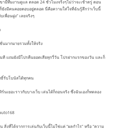
น เขามีทีมงานดูแล ตลอด 24 ชั่วโมงจริงๆไม่ว่าจะเช้าตรู่ ตอน
ังมีคนคอยตอบอยู่ตลอด นี่คือความใส่ใจที่ฉันรู้สึกว่าเว็บนี้
ับเพื่อนฝูง” เลยจริงๆ
า
โมชั่นมากมายรวมทั้งให้จริง
นที แถมยังมีโปรคืนยอดเสียทุกวี่วัน โปรฝากแรกของวัน และก็
ทธิ์รับโบนัสได้ทุกคน
ทิร์นเยอะราวกับบางเว็บ เล่นได้ก็ถอนจริง ซึ่งฉันเองก็ทดลอง
yauto168
ิ่งที่ได้จากการเล่นกับเว็บนี้ไม่ใช่แค่ “ผลกำไร” หรือ “ความ