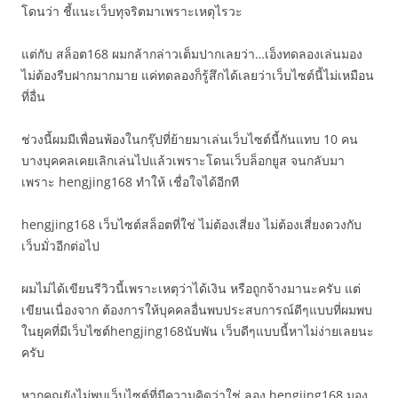
โดนว่า ชี้แนะเว็บทุจริตมาเพราะเหตุไรวะ
แต่กับ สล็อต168 ผมกล้ากล่าวเต็มปากเลยว่า…เอ็งทดลองเล่นมอง
ไม่ต้องรีบฝากมากมาย แค่ทดลองก็รู้สึกได้เลยว่าเว็บไซต์นี้ไม่เหมือน
ที่อื่น
ช่วงนี้ผมมีเพื่อนพ้องในกรุ๊ปที่ย้ายมาเล่นเว็บไซต์นี้กันแทบ 10 คน
บางบุคคลเคยเลิกเล่นไปแล้วเพราะโดนเว็บล็อกยูส จนกลับมา
เพราะ hengjing168 ทำให้ เชื่อใจได้อีกที
hengjing168 เว็บไซต์สล็อตที่ใช่ ไม่ต้องเสี่ยง ไม่ต้องเสี่ยงดวงกับ
เว็บมั่วอีกต่อไป
ผมไม่ได้เขียนรีวิวนี้เพราะเหตุว่าได้เงิน หรือถูกจ้างมานะครับ แต่
เขียนเนื่องจาก ต้องการให้บุคคลอื่นพบประสบการณ์ดีๆแบบที่ผมพบ
ในยุคที่มีเว็บไซต์hengjing168นับพัน เว็บดีๆแบบนี้หาไม่ง่ายเลยนะ
ครับ
หากคุณยังไม่พบเว็บไซต์ที่มีความคิดว่าใช่ ลอง hengjing168 มอง