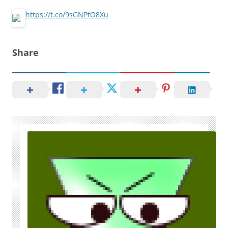
https://t.co/9sGNPtO8Xu
Share