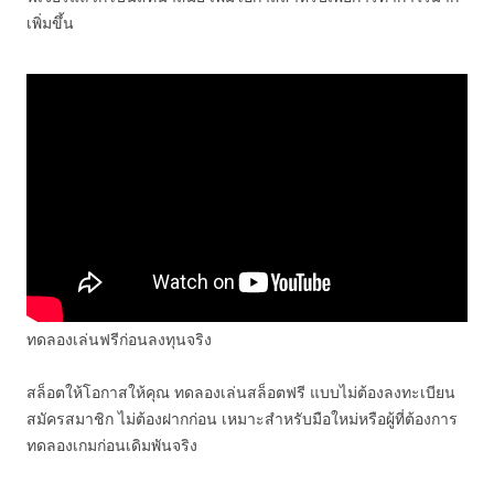
เพิ่มขึ้น
ทดลองเล่นฟรีก่อนลงทุนจริง
สล็อตให้โอกาสให้คุณ ทดลองเล่นสล็อตฟรี แบบไม่ต้องลงทะเบียน
สมัครสมาชิก ไม่ต้องฝากก่อน เหมาะสำหรับมือใหม่หรือผู้ที่ต้องการ
ทดลองเกมก่อนเดิมพันจริง