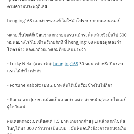
ตามความประพฤติเลย
hengjing168 แตกง่ายของแท้ ไม่ใช่คำโปรยปรายบนแบนเนอร์
หลายเว็บไซต์ก็เขียนว่าแตกง่ายขอรับ แม้กระนั้นเล่นจริงปั่นไป 500
หมุนอย่างไรก็ไม่เข้าฟรีเกมสักที ที่ hengjing168 ผมขอพูดเลยว่า
โคตรต่าง ลองยกตัวอย่างเกมที่ผมเล่นประจำ
• Lucky Neko (แมวกวัก):
hengjing168
30 หมุน เข้าฟรีสปินรอบ
แรก ได้กำไรเท่าตัว
• Fortune Rabbit: เบท 2 บาท ลุ้นได้เป็นร้อยข้างในไม่กี่ตา
• Roma จาก Joker: แม้จะเป็นเกมเก่า แต่ว่าจ่ายหนักสุดแบบไม่แคร์
ผู้ใดกันแน่
ผมเคยทดลองเบทเพียงแค่ 1.5 บาท เกมจากค่าย JILI แล้วแตกโบนัส
ใหญ่ได้มา 300 กว่าบาท เป็นแบบ… มันฟินจนถึงต้องการแคปจอเก็บ