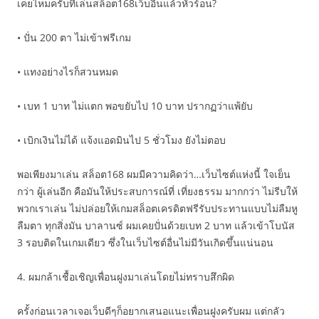
เคยไหมครับที่เล่นสล็อต168เว็บอื่นแล้วหัวร้อน?
• ปั่น 200 ตา ไม่เข้าฟรีเกม
• แทงอย่างไรก็สวนหมด
• เบท 1 บาท ไม่แตก พอขยับไป 10 บาท ปรากฏว่าแพ้ยับ
• เบิกเงินไม่ได้ แจ้งแอดมินไป 5 ชั่วโมง ยังไม่ตอบ
พอเพียงมาเล่น สล็อต168 ผมมีความคิดว่า…เว็บไซต์แห่งนี้ ใจเย็น
กว่า ผู้เล่นอีก คือมันให้ประสบการณ์ที่ เที่ยงธรรม มากกว่า ไม่รีบให้
พวกเราเล่น ไม่ปล่อยให้เกมสล็อตเครดิตฟรีรับประทานแบบไม่ลืมหู
ลืมตา ทุกสิ่งมัน บาลานซ์ ผมเคยปั่นด้วยเบท 2 บาท แล้วเข้าโบนัส
3 รอบติดในเกมเดียว ซึ่งในเว็บไซต์อื่นไม่มีวันเกิดขึ้นแน่นอน
4. ผมกล้าเชื้อเชิญเพื่อนฝูงมาเล่นโดยไม่ทราบสึกผิด
ครั้งก่อนเวลาเจอเว็บดีๆก็อยากเสนอแนะเพื่อนฝูงครับผม แต่กลัว