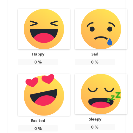
Happy
Sad
0
%
0
%
Sleepy
Excited
0
%
0
%