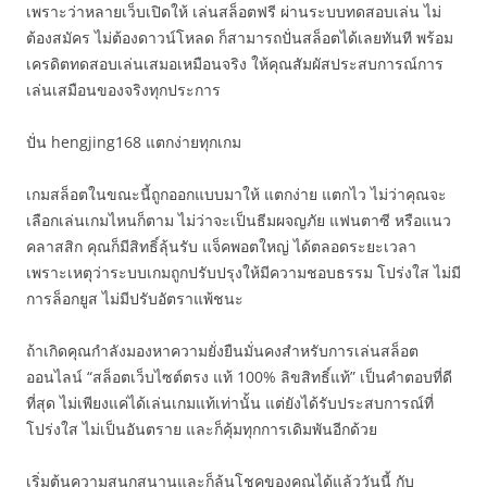
เพราะว่าหลายเว็บเปิดให้ เล่นสล็อตฟรี ผ่านระบบทดสอบเล่น ไม่
ต้องสมัคร ไม่ต้องดาวน์โหลด ก็สามารถปั่นสล็อตได้เลยทันที พร้อม
เครดิตทดสอบเล่นเสมอเหมือนจริง ให้คุณสัมผัสประสบการณ์การ
เล่นเสมือนของจริงทุกประการ
ปั่น hengjing168 แตกง่ายทุกเกม
เกมสล็อตในขณะนี้ถูกออกแบบมาให้ แตกง่าย แตกไว ไม่ว่าคุณจะ
เลือกเล่นเกมไหนก็ตาม ไม่ว่าจะเป็นธีมผจญภัย แฟนตาซี หรือแนว
คลาสสิก คุณก็มีสิทธิ์ลุ้นรับ แจ็คพอตใหญ่ ได้ตลอดระยะเวลา
เพราะเหตุว่าระบบเกมถูกปรับปรุงให้มีความชอบธรรม โปร่งใส ไม่มี
การล็อกยูส ไม่มีปรับอัตราแพ้ชนะ
ถ้าเกิดคุณกำลังมองหาความยั่งยืนมั่นคงสำหรับการเล่นสล็อต
ออนไลน์ “สล็อตเว็บไซต์ตรง แท้ 100% ลิขสิทธิ์แท้” เป็นคำตอบที่ดี
ที่สุด ไม่เพียงแค่ได้เล่นเกมแท้เท่านั้น แต่ยังได้รับประสบการณ์ที่
โปร่งใส ไม่เป็นอันตราย และก็คุ้มทุกการเดิมพันอีกด้วย
เริ่มต้นความสนุกสนานและก็ลุ้นโชคของคุณได้แล้ววันนี้ กับ