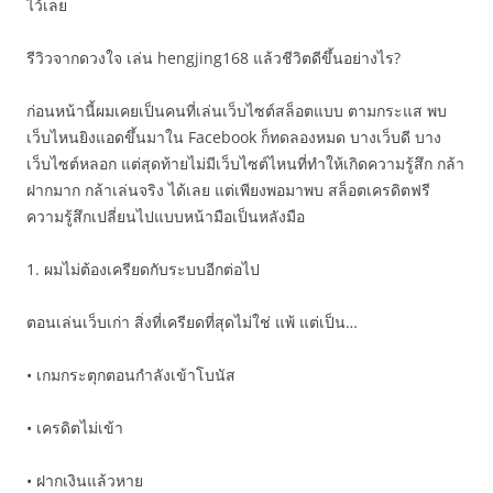
ไว้เลย
รีวิวจากดวงใจ เล่น hengjing168 แล้วชีวิตดีขึ้นอย่างไร?
ก่อนหน้านี้ผมเคยเป็นคนที่เล่นเว็บไซต์สล็อตแบบ ตามกระแส พบ
เว็บไหนยิงแอดขึ้นมาใน Facebook ก็ทดลองหมด บางเว็บดี บาง
เว็บไซต์หลอก แต่สุดท้ายไม่มีเว็บไซต์ไหนที่ทำให้เกิดความรู้สึก กล้า
ฝากมาก กล้าเล่นจริง ได้เลย แต่เพียงพอมาพบ สล็อตเครดิตฟรี
ความรู้สึกเปลี่ยนไปแบบหน้ามือเป็นหลังมือ
1. ผมไม่ต้องเครียดกับระบบอีกต่อไป
ตอนเล่นเว็บเก่า สิ่งที่เครียดที่สุดไม่ใช่ แพ้ แต่เป็น…
• เกมกระตุกตอนกำลังเข้าโบนัส
• เครดิตไม่เข้า
• ฝากเงินแล้วหาย