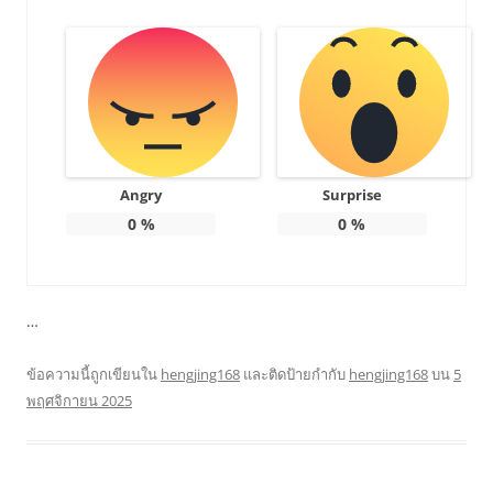
Angry
Surprise
0
%
0
%
…
ข้อความนี้ถูกเขียนใน
hengjing168
และติดป้ายกำกับ
hengjing168
บน
5
พฤศจิกายน 2025