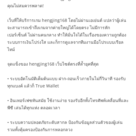
คุณไม่สมควรพลาด!
เว็บที่ให้บริการเกม hengjing168 โดยไม่ผ่านเอเย่นต์ แปลว่าผู้เล่น
จะสามารถเข้าถึงเกมจากค่ายใหญ่ได้โดยตรง ไม่มีการหัก
เปอร์เซ็นต์ ไม่ผ่านคนกลาง ทำให้มั่นใจได้ในเรื่องของความถูกต้อง
ระบบการเงินโปร่งใส และก็การดูแลจากทีมงานมือโปรแบบเรียล
ไทม์
จุดแข็งของ hengjing168 เว็บไซต์ตรงที่ล้ำยุคที่สุด
• ระบบอัตโนมัติเต็มต้นแบบ ฝาก-ถอนเร็วภายในไม่กี่วินาที รองรับ
ทุกแบงค์ แล้วก็ True Wallet
• อินเทอร์เฟซทันสมัย ใช้งานง่าย รองรับอีกทั้งโทรศัพท์เคลื่อนที่และ
พีซี เล่นได้ทุกแห่ง ตลอดเวลา
• ระบบความปลอดภัยระดับสากล ป้องกันข้อมูลส่วนตัวของผู้เล่น
รวมทั้งคุ้มครองป้องกันการหลอกลวง