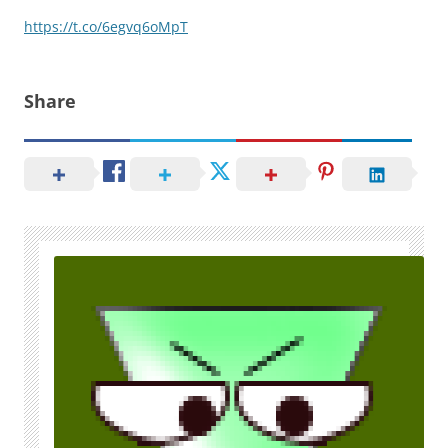
https://t.co/6egvq6oMpT
Share