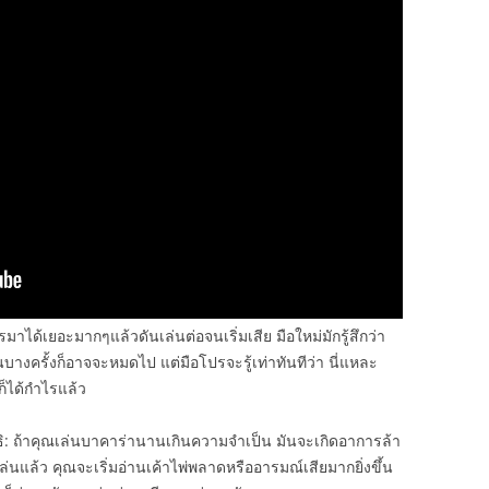
รมาได้เยอะมากๆแล้วดันเล่นต่อจนเริ่มเสีย มือใหม่มักรู้สึกว่า
นบางครั้งก็อาจจะหมดไป แต่มือโปรจะรู้เท่าทันทีว่า นี่แหละ
ก็ได้กำไรแล้ว
ิ: ถ้าคุณเล่นบาคาร่านานเกินความจำเป็น มันจะเกิดอาการล้า
นแล้ว คุณจะเริ่มอ่านเค้าไพ่พลาดหรืออารมณ์เสียมากยิ่งขึ้น