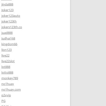
jinda888
Joker123
joker123auto
joker123th
jokers123th.co
juad888
Judhai168
kingdom66
lion123
live22
live22slot
lot888
lotto888
monkey789
no1huay
no1huay.com
p2vvip
PG