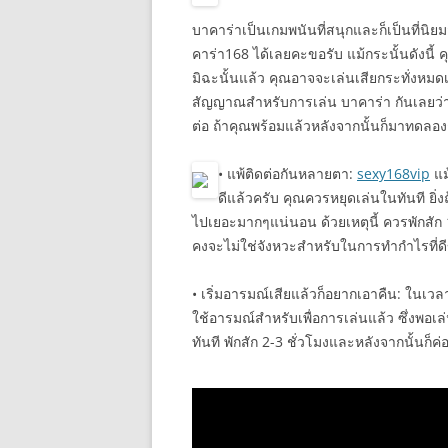
บาคาร่าเป็นเกมพนันที่สนุกและก็เป็นที่นิ
คาร่า168 ได้เลยคะขอรับ แม้กระนั้นดังนี้
มิฉะนั้นแล้ว คุณอาจจะเล่นเสียกระทั่งหมด
สัญญาณสำหรับการเล่น บาคาร่า กันเลยว่า
ต่อ ถ้าคุณพร้อมแล้วหลังจากนั้นก็มาทดลอ
• แพ้ติดต่อกันหลายตา:
sexy168vip
แม
ดีแล้วครับ คุณควรหยุดเล่นในทันที ยิ่
ไปเยอะมากๆแน่นอน ด้วยเหตุนี้ ควรพักสัก 1
คงจะไม่ใช่จังหวะสำหรับในการทำกำไรที่ด
• เริ่มอารมณ์เสียแล้วก็อยากเอาคืน: ในเวลาที
ใช้อารมณ์สำหรับเพื่อการเล่นแล้ว ซึ่งพอเ
ทันที พักสัก 2-3 ชั่วโมงและหลังจากนั้นก็ค