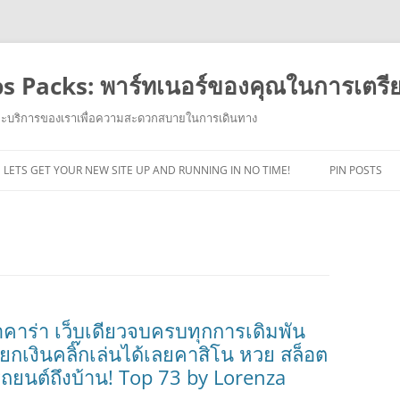
s Packs: พาร์ทเนอร์ของคุณในการเตรี
และบริการของเราเพื่อความสะดวกสบายในการเดินทาง
ข้าม
ไป
LETS GET YOUR NEW SITE UP AND RUNNING IN NO TIME!
PIN POSTS
ยัง
เนื้อหา
คาร่า เว็บเดียวจบครบทุกการเดิมพัน
ยกเงินคลิ๊กเล่นได้เลยคาสิโน หวย สล็อต
ยนต์ถึงบ้าน! Top 73 by Lorenza