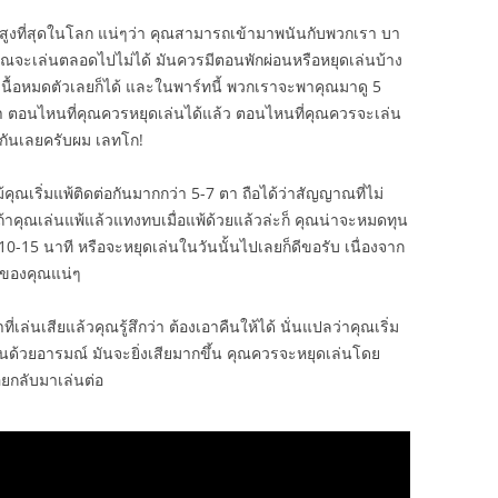
ยมสูงที่สุดในโลก แน่ๆว่า คุณสามารถเข้ามาพนันกับพวกเรา บา
 คุณจะเล่นตลอดไปไม่ได้ มันควรมีตอนพักผ่อนหรือหยุดเล่นบ้าง
เนื้อหมดตัวเลยก็ได้ และในพาร์ทนี้ พวกเราจะพาคุณมาดู 5
 ตอนไหนที่คุณควรหยุดเล่นได้แล้ว ตอนไหนที่คุณควรจะเล่น
งกันเลยครับผม เลทโก!
้คุณเริ่มแพ้ติดต่อกันมากกว่า 5-7 ตา ถือได้ว่าสัญญาณที่ไม่
งถ้าคุณเล่นแพ้แล้วแทงทบเมื่อแพ้ด้วยแล้วล่ะก็ คุณน่าจะหมดทุน
0-15 นาที หรือจะหยุดเล่นในวันนั้นไปเลยก็ดีขอรับ เนื่องจาก
ีของคุณแน่ๆ
่เล่นเสียแล้วคุณรู้สึกว่า ต้องเอาคืนให้ได้ นั่นแปลว่าคุณเริ่ม
ล่นด้วยอารมณ์ มันจะยิ่งเสียมากขึ้น คุณควรจะหยุดเล่นโดย
่อยกลับมาเล่นต่อ