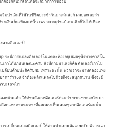
นก็ค่อยกลับมาเล่นต่อจะดีมากกว่าขอรับ
วเริ่มนำเงินที่ใช้ในชีวิตประจำวันมาเล่นล่ะก็ ผมบอกเลยว่า
งินเย็นเพียงแค่นั้น เพราะเหตุว่าแม้เล่นเสียก็ไม่ได้เดือด
งตามดีลเลอร์!
ip จะมีการแปลงดีลเลอร์ในแต่ละห้องอยู่เสมอๆซึ่งทางคาสิโน
นเก่าได้พักนั่นเองนะครับ สิ่งที่ตามมาเลยก็คือ ดีลเลอร์เก่าไป
ดันเปลี่ยนด้วยน่ะสิครับผม เพราะฉะนั้น พวกเราจะมาทดลองแทง
 บาคาร่า168 จำต้องพลิกแพลงไปด้วยถึงจะสนุกสนาน ซึ่งจะมี
รับ! เลทโก!
ห้องพนันแล้ว ให้ท่านสังเกตดีลเลอร์ก่อนว่า พวกเขาออกไพ่ บา
ะได้เลือกแทงตามหนทางที่คุณมองเห็นเสมอๆจากดีลเลอร์คนนั้น
ม้มีการเปลี่ยนแปลงดีลเลอร์ ให้ท่านทำแบบเดิมเลยครับ พิจารณา