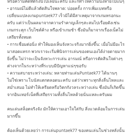
หรือความคิดที่ตรงนี้ไปเลยนะครับ และก็ทำให้ความนิ่งหายไปแน่ๆ
• อารมณ์ไม่ดีแล้วตัดสินใจพลาด: บ่อยครั้ง การเพิ่มเบทหรือ
เปลี่ยนแปลงเกมpuntaek77 เร็วมิได้มีสาเหตุมาจากเกมหรอกนะ
ครับ แต่ว่าเป็นผลมาจากความรำคาญเล็กๆสะสมไปเรื่อยดังเช่น
เกมกระตุก เว็บไซต์ค้าง หรือเข้าเกมช้า ซึ่งมันก็มาจากเรื่องเน็ตไม่
เสถียรทั้งหมด
• การเชื่อมต่อนิ่ง ทำให้มองเห็นจังหวะจริงมากยิ่งขึ้น: เมื่อไม่มีอะไร
มาสอดแทรก พวกเราจะเริ่มพินิจการเล่นของตนเองได้ง่ายดายมาก
ยิ่งขึ้น ไม่ว่าจะเป็นจังหวะการเล่น อารมณ์ หรือการตัดสินใจต่างๆ
ต่างจากในระหว่างที่ระบบมีปัญหาแน่ๆขอรับ
• ความสบายระหว่างเล่น: หลายท่านเล่นPuntaek77 ได้นานๆ
ไม่ใช่เพราะโบนัสแตกตลอดนะครับ แต่ว่าเพราะทุกสิ่งลื่นไหลและ
สม่ำเสมอ ไม่ทำให้เครียดหรือวิตกกังวลระหว่างเล่น ซึ่งมันก็เกิดขึ้น
จากอินเทอร์เน็ตที่เสถียรรวมทั้งลื่นไหลด้วยนั่นแหละครับผม
คนเล่นสล็อตจริงจัง มักให้ความเอาใจใส่กับ สิ่งแวดล้อมในการเล่น
มากขึ้น
ต้องเห็นด้วยเลยว่า การเล่นpuntaek77 ของคนเล่นในช่วงหลังนั้น