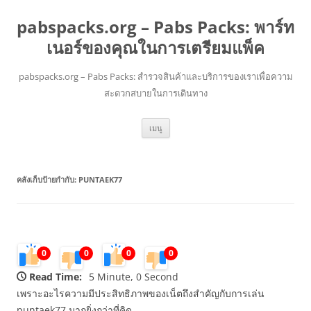
pabspacks.org – Pabs Packs: พาร์ท
เนอร์ของคุณในการเตรียมแพ็ค
pabspacks.org – Pabs Packs: สำรวจสินค้าและบริการของเราเพื่อความ
สะดวกสบายในการเดินทาง
ข้าม
เมนู
ไป
ยัง
เนื้อหา
คลังเก็บป้ายกำกับ:
PUNTAEK77
0
0
0
0
Read Time:
5 Minute, 0 Second
เพราะอะไรความมีประสิทธิภาพของเน็ตถึงสำคัญกับการเล่น
puntaek77 มากยิ่งกว่าที่คิด