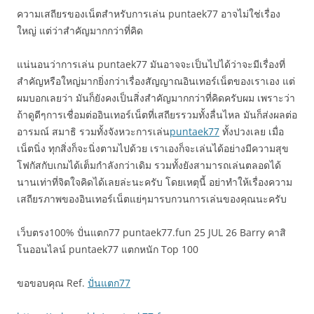
ความเสถียรของเน็ตสำหรับการเล่น puntaek77 อาจไม่ใช่เรื่อง
ใหญ่ แต่ว่าสำคัญมากกว่าที่คิด
แน่นอนว่าการเล่น puntaek77 มันอาจจะเป็นไปได้ว่าจะมีเรื่องที่
สำคัญหรือใหญ่มากยิ่งกว่าเรื่องสัญญาณอินเทอร์เน็ตของเราเอง แต่
ผมบอกเลยว่า มันก็ยังคงเป็นสิ่งสำคัญมากกว่าที่คิดครับผม เพราะว่า
ถ้าดูดีๆการเชื่อมต่ออินเทอร์เน็ตที่เสถียรรวมทั้งลื่นไหล มันก็ส่งผลต่อ
อารมณ์ สมาธิ รวมทั้งจังหวะการเล่น
puntaek77
ทั้งปวงเลย เมื่อ
เน็ตนิ่ง ทุกสิ่งก็จะนิ่งตามไปด้วย เราเองก็จะเล่นได้อย่างมีความสุข
โฟกัสกับเกมได้เต็มกำลังกว่าเดิม รวมทั้งยังสามารถเล่นตลอดได้
นานเท่าที่จิตใจคิดได้เลยล่ะนะครับ โดยเหตุนี้ อย่าทำให้เรื่องความ
เสถียรภาพของอินเทอร์เน็ตแย่ๆมารบกวนการเล่นของคุณนะครับ
เว็บตรง100% ปั่นแตก77 puntaek77.fun 25 JUL 26 Barry คาสิ
โนออนไลน์ puntaek77 แตกหนัก Top 100
ขอขอบคุณ Ref.
ปั่นแตก77