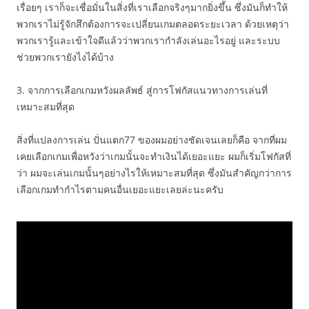
เรื่อยๆ เราก็จะเชื่อมั่นในสิ่งที่เราเลือกจริงๆมากยิ่งขึ้น ซึ่งมันก็ทำให้
พวกเราไม่รู้จักสึกต้องการจะเปลี่ยนเกมตลอดระยะเวลา ด้วยเหตุว่า
พวกเรารู้และเข้าใจดีแล้วว่าพวกเรากำลังเล่นอะไรอยู่ และระบบ
ช่วยพวกเรายังไงได้บ้าง
3. จากการเลือกเกมหวังผลลัพธ์ สู่การโฟกัสแนวทางการเล่นที่
เหมาะสมที่สุด
สิ่งที่แปลงการเล่น ปั่นแตก77 ของผมอย่างชัดเจนเลยก็คือ จากที่ผม
เคยเลือกเกมเพื่อหวังว่าเกมนั้นจะทำเงินได้เยอะแยะ ผมก็เริ่มโฟกัสที่
ว่า ผมจะเล่นเกมนั้นๆอย่างไรให้เหมาะสมที่สุด ซึ่งมันสำคัญกว่าการ
เลือกเกมทำกำไรตามคนอื่นเยอะแยะเลยล่ะนะครับ