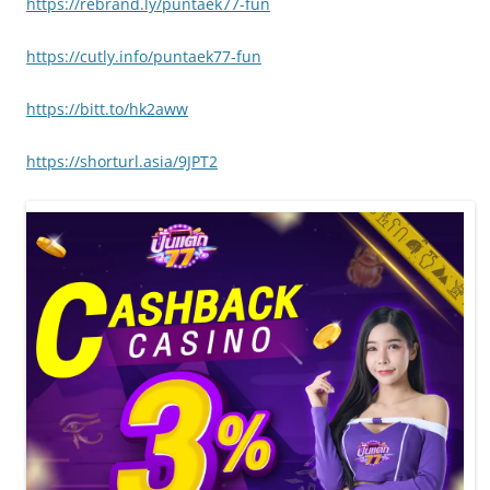
https://rebrand.ly/puntaek77-fun
https://cutly.info/puntaek77-fun
https://bitt.to/hk2aww
https://shorturl.asia/9JPT2