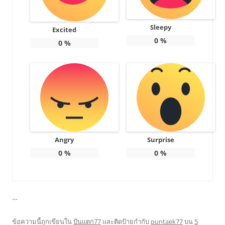
Sleepy
Excited
0
%
0
%
Angry
Surprise
0
%
0
%
…
ข้อความนี้ถูกเขียนใน
ปั่นแตก77
และติดป้ายกำกับ
puntaek77
บน
5