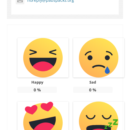
noreply@pabspacks.org
Happy
Sad
0
%
0
%