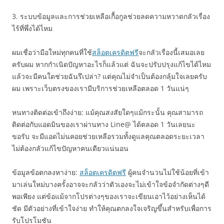
3. ระบบข้อมูลและการช่วยเหลือเกื้อกูลช่วยลดความหวาดกลัวเรื่อง
ไร้ที่พึ่งได้ไหม
ผมเชื่อว่ามือใหม่ทุกคนที่ใช้
สล็อตเครดิตฟรี
จะกลัวเรื่องนี้เสมอเลย
ครับผม หากกำเนิดปัญหาอะไรก็แล้วแต่ ฉันจะปรับปรุงแก้ไขได้ไหม
แล้วจะมีคนใดช่วยฉันรึเปล่า? แต่คุณไม่จำเป็นต้องกลุ้มใจเลยครับ
ผม เพราะเว็บตรงของเรามีบริการช่วยเหลือตลอด 1 วันแน่ๆ
หนทางติดต่อเข้าถึงง่าย: แม้คุณสงสัยใดๆแม้กระนั้น คุณสามารถ
ติดต่อกับแอดมินของเราผ่านทาง Line@ ได้ตลอด 1 วันเลยนะ
ขอรับ จะมีแอดไม่นคอยช่วยเหลือรวมทั้งดูแลคุณตลอดระยะเวลา
ไม่ต้องกลัวแก้ไขปัญหาคนเดียวแน่นอน
ข้อมูลข้อตกลงหาง่าย:
สล็อตเครดิตฟรี
ผู้คนจำนวนไม่ใช้น้อยที่เข้า
มาเล่นใหม่บางครั้งอาจจะกลัวว่าตัวเองจะไม่เข้าใจข้อจำกัดต่างๆดี
พอเพียง แต่ข้อแม้จากโปรต่างๆของเราจะเขียนเอาไว้อย่างเห็นได้
ชัด มีตัวอย่างที่เข้าใจง่าย ทำให้คุณตกลงใจเจริญขึ้นสำหรับเพื่อการ
รับโปรโมชัน