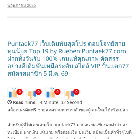
พฤษภาคม 2026
Puntaek77 เว็บเดิมพันสุดโปร ตอบโจทย์สาย
ทุนน้อย Top 19 by Rueben Puntaek77.com
ฝากทั้งวันรับ 100% เกมแท้คุณภาพ คัดสรร
อย่างดีเดิมพันเหนือระดับ สไตล์ VIP ปั่นแตก77
สมัครสมาชิก 5 มี.ค. 69
0
0
0
0
Read Time:
4 Minute, 32 Second
สล็อตเครดิตฟรี ช่วยลดความหวาดกลัวของผู้เล่นใหม่ได้หรือเปล่า
สำหรับผู้ที่ไม่เคยเล่นเว็บ puntaek77 มาก่อน พอเพียงพบคำว่า ลง
ทะเบียน ฝากเงิน เล่นเกม หรือถอนเงิน บนเว็บ แม้จะเป็นคำทั่วๆไปที่