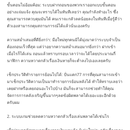
ขั้นตอนไม่อ้อมค้อม: ระบบฝากถอนของพวกเราออกแบบขั้นตอน
อย่างแจ่มแจ้ง คุณจะทราบได้ในทันทีเลยว่า คุณกำลังทำอะไร ซึ่ง
คุณสามารถควบคุมมันได้ คนเราจะกลัวลดน้อยลงในทันทีเมื่อรู้ดีว่า
ตัวเองสามารถคุมสถานการณ์ได้แล้วนั่นเองครับ
ความสม่ำเสมอที่ดียิ่งกว่า: มือใหม่ทุกคนมิได้มุ่งมาดว่าระบบจำเป็น
ต้องถอนเร็วที่สุด แต่ว่าอยากความสม่ำเสมอมากยิ่งกว่า ฝากเข้า
เมื่อไรก็ได้เล่น ถอนแล้วทราบกรอบเวลาว่าจะได้โดยประมาณกี่
นาฬิกา ความหวาดกลัวเรื่องเงินหายก็จะต่ำลงไปเองเลยครับ
เช็กประวัติทำรายการย้อนไปได้: ปั่นแตก77 การที่คุณสามารถเข้า
มาเช็กประวัติความเป็นมาทำรายการย้อนหลังได้ ทำให้ทราบเลยว่า
เคยฝากหรือเคยถอนอะไรไปบ้าง มันก็จะสามารถช่วยทำให้คุณ
จัดการการคลังเจริญขึ้นมากๆลดข้อผิดพลาดได้เยอะแยะอีกด้วย
ครับผม
2. ระบบเกมช่วยลดความหวาดกลัวเรื่องเล่นพลาดได้เช่นไร