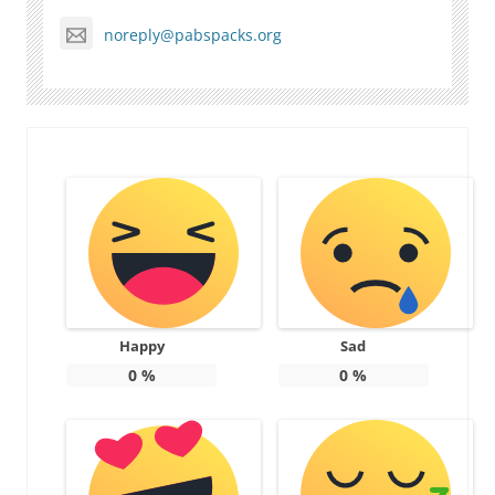
noreply@pabspacks.org
Happy
Sad
0
%
0
%