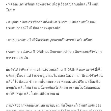
• ทดลองเล่นฟรีก่อนลงทุนจริง: เพื่อรู้เรื่องสัญลักษณ์และก็โหมด
โบนัส
• สนุกสนานกับกราฟิกรวมทั้งเสียงประกอบ: เป็นส่วนหนึ่งของ
ประสบการณ์ ไม่ใช่แค่การหมุนวงล้อ
• แบ่งเวลาเล่น: ไม่ให้ความสนุกกลายเป็นความเคร่งเครียด
ประสบการณ์ตรง ff123th ผมศึกษาและทำการค้นพบเกมที่ใช่จาก
การทดลองเล่น
ผมจำได้ว่าทีแรกๆๆผมไปเล่นเกมสล็อต ff123th ธีมแฟนตาซีที่เพื่อ
นพ้องๆชี้แนะ แต่ว่าปรากฏว่าผมไม่ชอบเนื่องจากว่าฟีเจอร์ซับซ้อน
แล้วก็โบนัสออกช้า จากนั้นผมทดลอง ทดลองเล่นฟรีเกมสล็อตธีม
ผจญภัย แล้วก็พบว่าเกมนี้ตรงกับสไตล์ผมมาก รอบโบนัสออกบ่อย
กราฟิกสนุก แล้วก็เล่นเพลินมากมาย
ภายหลังจากทดลองเล่นหลายรอบ ผมมั่นใจและก็เริ่มพนันเงินจริง