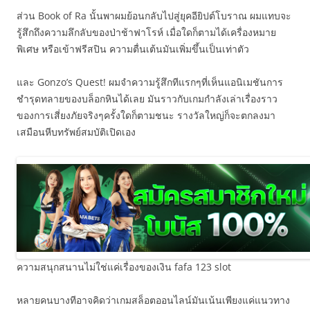
ส่วน Book of Ra นั้นพาผมย้อนกลับไปสู่ยุคอียิปต์โบราณ ผมแทบจะ
รู้สึกถึงความลึกลับของป่าช้าฟาโรห์ เมื่อใดก็ตามได้เครื่องหมาย
พิเศษ หรือเข้าฟรีสปิน ความตื่นเต้นมันเพิ่มขึ้นเป็นเท่าตัว
และ Gonzo’s Quest! ผมจำความรู้สึกทีแรกๆที่เห็นแอนิเมชันการ
ชำรุดทลายของบล็อกหินได้เลย มันราวกับเกมกำลังเล่าเรื่องราว
ของการเสี่ยงภัยจริงๆครั้งใดก็ตามชนะ รางวัลใหญ่ก็จะตกลงมา
เสมือนหีบทรัพย์สมบัติเปิดเอง
ความสนุกสนานไม่ใช่แค่เรื่องของเงิน fafa 123 slot
หลายคนบางทีอาจคิดว่าเกมสล็อตออนไลน์มันเน้นเพียงแค่แนวทาง