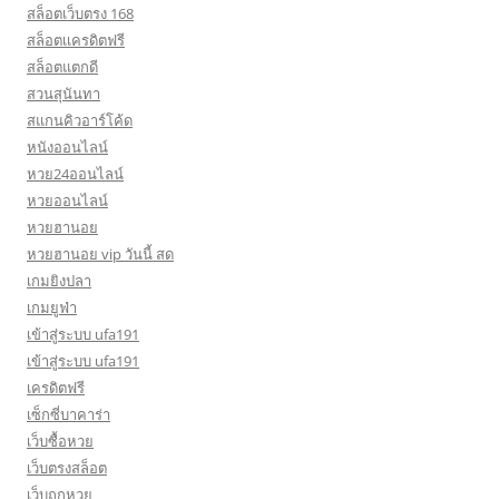
สล็อตเว็บตรง 168
สล็อตเเครดิตฟรี
สล็อตแตกดี
สวนสุนันทา
สแกนคิวอาร์โค้ด
หนังออนไลน์
หวย24ออนไลน์
หวยออนไลน์
หวยฮานอย
หวยฮานอย vip วันนี้ สด
เกมยิงปลา
เกมยูฟ่า
เข้าสู่ระบบ ufa191
เข้าสู่ระบบ ufa191
เครดิตฟรี
เซ็กซี่บาคาร่า
เว็บซื้อหวย
เว็บตรงสล็อต
เว็บถูกหวย