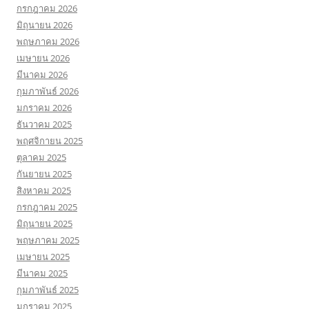
กรกฎาคม 2026
มิถุนายน 2026
พฤษภาคม 2026
เมษายน 2026
มีนาคม 2026
กุมภาพันธ์ 2026
มกราคม 2026
ธันวาคม 2025
พฤศจิกายน 2025
ตุลาคม 2025
กันยายน 2025
สิงหาคม 2025
กรกฎาคม 2025
มิถุนายน 2025
พฤษภาคม 2025
เมษายน 2025
มีนาคม 2025
กุมภาพันธ์ 2025
มกราคม 2025