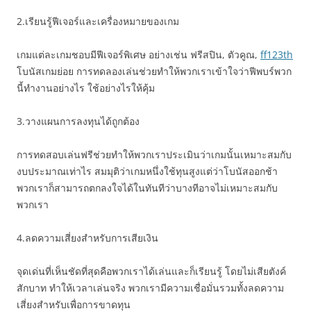
2.เรียนรู้ฟีเจอร์และเครื่องหมายของเกม
เกมแต่ละเกมชอบมีฟีเจอร์พิเศษ อย่างเช่น ฟรีสปิน, ตัวคูณ,
ff123th
โบนัสเกมย่อย การทดลองเล่นช่วยทำให้พวกเราเข้าใจว่าฟีพบร์พวก
นี้ทำงานอย่างไร ใช้อย่างไรให้คุ้ม
3.วางแผนการลงทุนได้ถูกต้อง
การทดสอบเล่นฟรีช่วยทำให้พวกเราประเมินว่าเกมนั้นเหมาะสมกับ
งบประมาณเท่าไร สมมุติว่าเกมหนึ่งใช้ทุนสูงแต่ว่าโบนัสออกช้า
พวกเราก็สามารถตกลงใจได้ในทันทีว่าบางทีอาจไม่เหมาะสมกับ
พวกเรา
4.ลดความเสี่ยงสำหรับการเสียเงิน
จุดเด่นที่เห็นชัดที่สุดคือพวกเราได้เล่นและก็เรียนรู้ โดยไม่เสียตังค์
สักบาท ทำให้เวลาเล่นจริง พวกเรามีความเชื่อมั่นรวมทั้งลดความ
เสี่ยงสำหรับเพื่อการขาดทุน