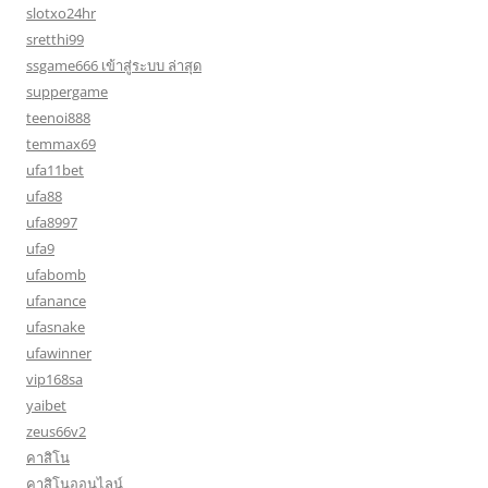
slotxo24hr
sretthi99
ssgame666 เข้าสู่ระบบ ล่าสุด
suppergame
teenoi888
temmax69
ufa11bet
ufa88
ufa8997
ufa9
ufabomb
ufanance
ufasnake
ufawinner
vip168sa
yaibet
zeus66v2
คาสิโน
คาสิโนออนไลน์