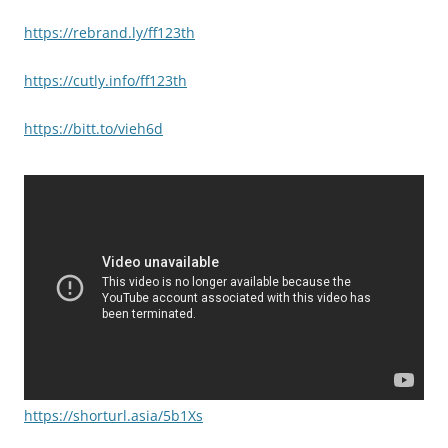
https://rebrand.ly/ff123th
https://cutly.info/ff123th
https://bitt.to/vieh6d
https://shorturl.asia/5b1Xs