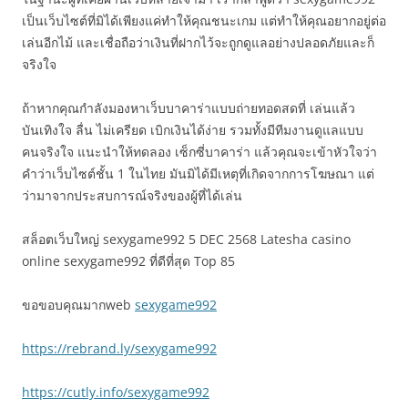
เป็นเว็บไซต์ที่มิได้เพียงแค่ทำให้คุณชนะเกม แต่ทำให้คุณอยากอยู่ต่อ
เล่นอีกไม้ และเชื่อถือว่าเงินที่ฝากไว้จะถูกดูแลอย่างปลอดภัยและก็
จริงใจ
ถ้าหากคุณกำลังมองหาเว็บบาคาร่าแบบถ่ายทอดสดที่ เล่นแล้ว
บันเทิงใจ ลื่น ไม่เครียด เบิกเงินได้ง่าย รวมทั้งมีทีมงานดูแลแบบ
คนจริงใจ แนะนำให้ทดลอง เซ็กซี่บาคาร่า แล้วคุณจะเข้าหัวใจว่า
คำว่าเว็บไซต์ชั้น 1 ในไทย มันมิได้มีเหตุที่เกิดจากการโฆษณา แต่
ว่ามาจากประสบการณ์จริงของผู้ที่ได้เล่น
สล็อตเว็บใหญ่ sexygame992 5 DEC 2568 Latesha casino
online sexygame992 ที่ดีที่สุด Top 85
ขอขอบคุณมากweb
sexygame992
https://rebrand.ly/sexygame992
https://cutly.info/sexygame992