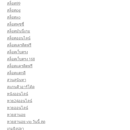
สล็อต99
สล็อตpg
สล็อตxo
สล็อตพุซซี่
สล็อตมันนี่เกม
สล็อตออนไลน์
สล็อตเครดิตฟรี
สล็อตเว็บตรง
สล็อตเว็บตรง 168
สล็อตเเครดิตฟรี
สล็อตแตกดี
สวนสุนันทา
สแกนคิวอาร์โค้ด
หนังออนไลน์
หวย24ออนไลน์
หวยออนไลน์
หวยฮานอย
หวยฮานอย vip วันนี้ สด
เกมยิงปลา