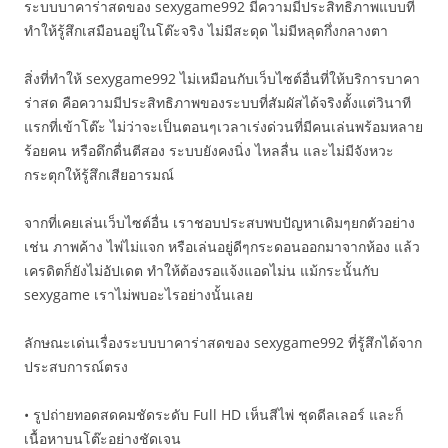
ระบบบาคาร่าสดของ sexygame992 มีความมีประสิทธิภาพแบบที่
ทำให้รู้สึกเสมือนอยู่ในโต๊ะจริง ไม่มีสะดุด ไม่มีหลุดกึ่งกลางตา
สิ่งที่ทำให้ sexygame992 ไม่เหมือนกับเว็บไซต์อื่นที่ให้บริการบาคา
ร่าสด คือความมีประสิทธิภาพของระบบที่สัมผัสได้จริงตั้งแต่วินาที
แรกที่เข้าโต๊ะ ไม่ว่าจะเป็นตอนๆเวลาเร่งด่วนที่มีคนเล่นพร้อมหลาย
ร้อยคน หรือดึกดื่นตีสอง ระบบยังคงนิ่ง ไหลลื่น และไม่มีจังหวะ
กระตุกให้รู้สึกเสียอารมณ์
จากที่เคยเล่นเว็บไซต์อื่น เราชอบประสบพบปัญหาเดิมๆยกตัวอย่าง
เช่น ภาพค้าง ไพ่ไม่แจก หรือเล่นอยู่ดีๆกระดอนออกมาจากห้อง แล้ว
เครดิตก็ยังไม่อัปเดต ทำให้ต้องรอแจ้งแอดไม่น แม้กระนั้นกับ
sexygame เราไม่พบอะไรอย่างนั้นเลย
ลักษณะเด่นเรื่องระบบบาคาร่าสดของ sexygame992 ที่รู้สึกได้จาก
ประสบการณ์ตรง
• รูปถ่ายทอดสดคมชัดระดับ Full HD เห็นสีไพ่ ชุดดีลเลอร์ และก็
เนื้อหาบนโต๊ะอย่างชัดเจน