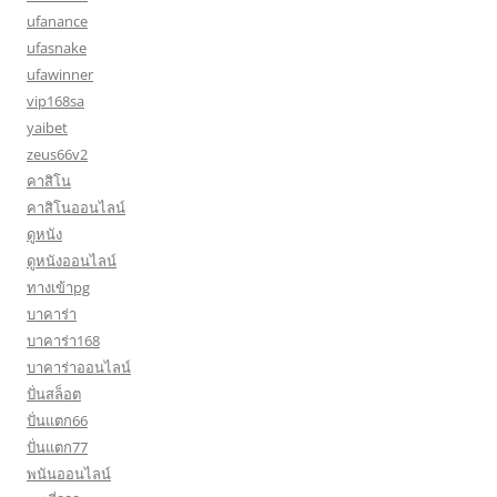
ufanance
ufasnake
ufawinner
vip168sa
yaibet
zeus66v2
คาสิโน
คาสิโนออนไลน์
ดูหนัง
ดูหนังออนไลน์
ทางเข้าpg
บาคาร่า
บาคาร่า168
บาคาร่าออนไลน์
ปั่นสล็อต
ปั่นแตก66
ปั่นแตก77
พนันออนไลน์