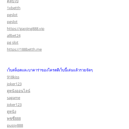
คลิปโป๊
1xbetth
pgslot
pgslot
https://gaojing888.vip
allbet24
pg slot
https://188betth.me
เว็บสล็อตและบาคาร่าของโครตดีเว็บนี้เล่นแล้วรวยจัดๆ
918kiss
joker123
ดูหนังออนไลน์
sagame
joker123
ดูหนัง
พุซซี่888
pussy888