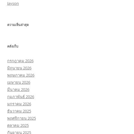
Jayson
ความเห็นล่าสุด
คลังเก็บ
กรกฎาคม 2026
มิถุนายน 2026
พฤษภาคม 2026
เมษายน 2026
มีนาคม 2026
กุมภาพันธ์ 2026
มกราคม 2026
ธันวาคม 2025
พฤศจิกายน 2025
ตุลาคม 2025
กันยายน 2025