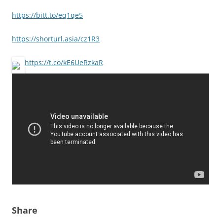
https://bitt.to/eq1qe5
https://shorturl.asia/cz1R3
https://t.co/kE6UeRzkaR
Share