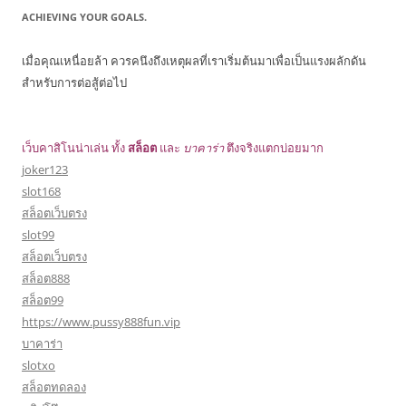
ACHIEVING YOUR GOALS.
เมื่อคุณเหนื่อยล้า ควรคนึงถึงเหตุผลที่เราเริ่มต้นมาเพื่อเป็นแรงผลักดัน
สำหรับการต่อสู้ต่อไป
เว็บคาสิโนน่าเล่น ทั้ง
สล็อต
และ
บาคาร่า
ตึงจริงแตกบ่อยมาก
joker123
slot168
สล็อตเว็บตรง
slot99
สล็อตเว็บตรง
สล็อต888
สล็อต99
https://www.pussy888fun.vip
บาคาร่า
slotxo
สล็อตทดลอง