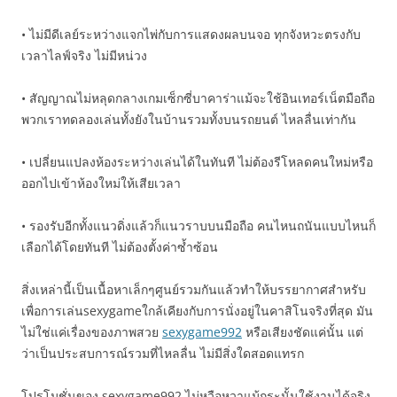
• ไม่มีดีเลย์ระหว่างแจกไพ่กับการแสดงผลบนจอ ทุกจังหวะตรงกับ
เวลาไลฟ์จริง ไม่มีหน่วง
• สัญญาณไม่หลุดกลางเกมเซ็กซี่บาคาร่าแม้จะใช้อินเทอร์เน็ตมือถือ
พวกเราทดลองเล่นทั้งยังในบ้านรวมทั้งบนรถยนต์ ไหลลื่นเท่ากัน
• เปลี่ยนแปลงห้องระหว่างเล่นได้ในทันที ไม่ต้องรีโหลดคนใหม่หรือ
ออกไปเข้าห้องใหม่ให้เสียเวลา
• รองรับอีกทั้งแนวดิ่งแล้วก็แนวราบบนมือถือ คนไหนถนันแบบไหนก็
เลือกได้โดยทันที ไม่ต้องตั้งค่าซ้ำซ้อน
สิ่งเหล่านี้เป็นเนื้อหาเล็กๆศูนย์รวมกันแล้วทำให้บรรยากาศสำหรับ
เพื่อการเล่นsexygameใกล้เคียงกับการนั่งอยู่ในคาสิโนจริงที่สุด มัน
ไม่ใช่แค่เรื่องของภาพสวย
sexygame992
หรือเสียงชัดแค่นั้น แต่
ว่าเป็นประสบการณ์รวมที่ไหลลื่น ไม่มีสิ่งใดสอดแทรก
โปรโมชั่นของ sexygame992 ไม่หวือหวาแม้กระนั้นใช้งานได้จริง