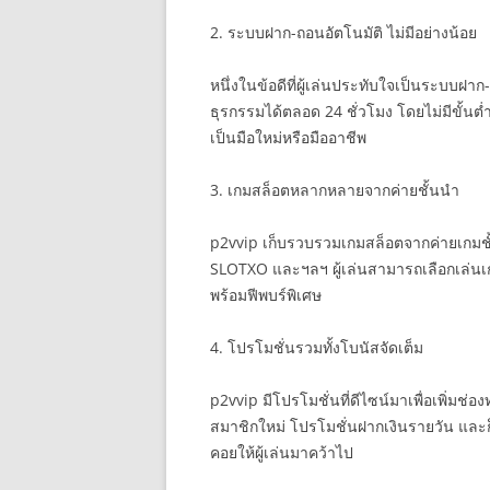
2. ระบบฝาก-ถอนอัตโนมัติ ไม่มีอย่างน้อย
หนึ่งในข้อดีที่ผู้เล่นประทับใจเป็นระบบฝา
ธุรกรรมได้ตลอด 24 ชั่วโมง โดยไม่มีขั้นต่
เป็นมือใหม่หรือมืออาชีพ
3. เกมสล็อตหลากหลายจากค่ายชั้นนำ
p2vvip เก็บรวบรวมเกมสล็อตจากค่ายเกม
SLOTXO และฯลฯ ผู้เล่นสามารถเลือกเล่นเก
พร้อมฟีพบร์พิเศษ
4. โปรโมชั่นรวมทั้งโบนัสจัดเต็ม
p2vvip มีโปรโมชั่นที่ดีไซน์มาเพื่อเพิ่มช
สมาชิกใหม่ โปรโมชั่นฝากเงินรายวัน และก็ก
คอยให้ผู้เล่นมาคว้าไป