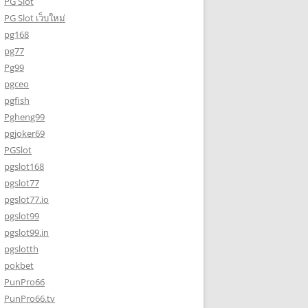
PG Slot
PG Slot เว็บใหม่
pg168
pg77
Pg99
pgceo
pgfish
Pgheng99
pgjoker69
PGSlot
pgslot168
pgslot77
pgslot77.io
pgslot99
pgslot99.in
pgslotth
pokbet
PunPro66
PunPro66.tv