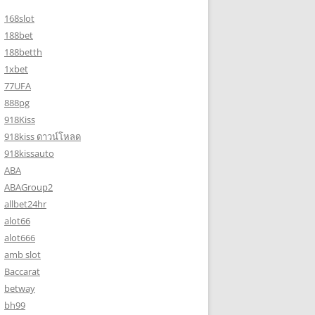
168slot
188bet
188betth
1xbet
77UFA
888pg
918Kiss
918kiss ดาวน์โหลด
918kissauto
ABA
ABAGroup2
allbet24hr
alot66
alot666
amb slot
Baccarat
betway
bh99