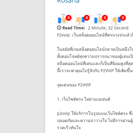
Rosaria
0
0
0
0
Read Time:
2 Minute, 32 Second
P2vvip: เว็บสล็อตออนไลน์ที่ครบวงจรแล้วก็ด
ในสมัยที่เกมสล็อตออนไลน์กลายเป็นหนึ่งใน
ทั้งตอบโจทย์ทุกความปรารถนาของผู้เล่นเป็
สล็อตออนไลน์ที่เด่นและก็เป็นที่นิยมสูงที่
นี้เราจะพาคุณไปรู้จักกับ P2VVIP ให้เพิ่มขึ้น
จุดเด่นของ P2VVIP
1. เว็บไซต์ตรง ไม่ผ่านเอเย่นต์
p2vvip ให้บริการในรูปแบบเว็บไซต์ตรง ซึ่
ปลอดภัยและความน่าวางใจ ไม่มีการผ่านผู้แ
รวดเร็วทันใจ