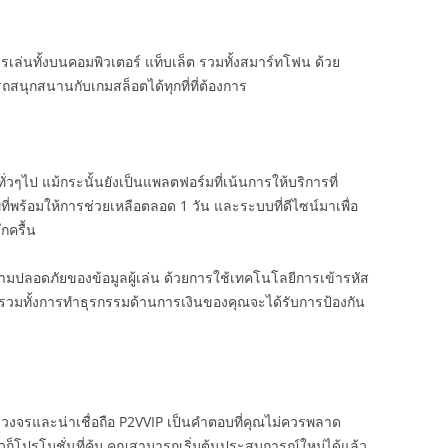
รเล่นทั้งบนคอมพิวเตอร์ แท็บเล็ต รวมทั้งสมาร์ทโฟน ด้วย
รถสนุกสนานกับเกมสล็อตได้ทุกที่ที่ต้องการ
ั่วๆไป แม้กระนั้นยังเป็นแพลตฟอร์มที่เน้นการให้บริการที่
พที่พร้อมให้การช่วยเหลือตลอด 1 วัน และระบบที่ดีไซน์มาเพื่อ
กครื้น
มปลอดภัยของข้อมูลผู้เล่น ด้วยการใช้เทคโนโลยีการเข้ารหัส
วนตัวรวมทั้งการทำธุรกรรมด้านการเงินของคุณจะได้รับการป้องกัน
วงจรและน่าเชื่อถือ P2VVIP เป็นคำตอบที่คุณไม่ควรพลาด
ก็โปรโมชั่นที่คุ้ม คุณสามารถเริ่มต้นประสบการณ์ใหม่ได้แล้ว