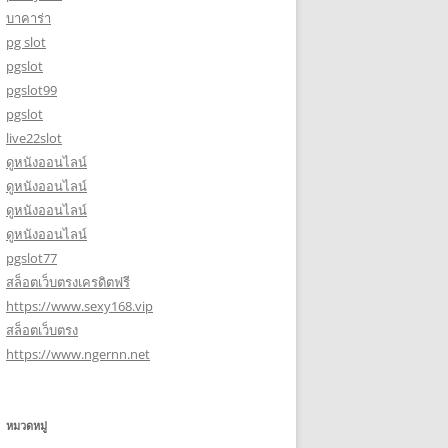
บาคาร่า
pg slot
pgslot
pgslot99
pgslot
live22slot
ดูหนังออนไลน์
ดูหนังออนไลน์
ดูหนังออนไลน์
ดูหนังออนไลน์
pgslot77
สล็อตเว็บตรงเครดิตฟรี
https://www.sexy168.vip
สล็อตเว็บตรง
https://www.ngernn.net
หมวดหมู่