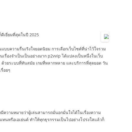
ีเยี่ยมที่สุดในปี 2025
แบบความรื่นเริงใจยอดนิยม การเลือกเว็บไซต์ที่น่าไว้ใจรวม
นเรื่องจำเป็นเป็นอย่างมาก p2vvip ได้แปลงเป็นหนึ่งในเว็บ
สุด ด้วยระบบที่ทันสมัย เกมที่หลากหลาย และบริการที่สุดยอด วัน
เรื่อยๆ
งมีความหมายว่าผู้เล่นสามารถมั่นอกมั่นใจได้ในเรื่องความ
ทนหรือเอเย่นต์ ทำให้ทุกธุรกรรมเป็นไปอย่างโปร่งใสแล้วก็