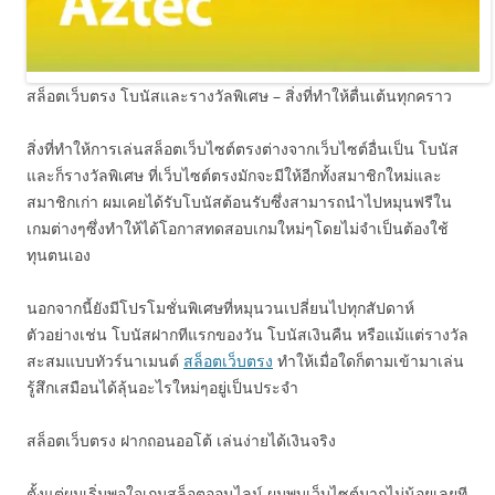
สล็อตเว็บตรง โบนัสและรางวัลพิเศษ – สิ่งที่ทำให้ตื่นเต้นทุกคราว
สิ่งที่ทำให้การเล่นสล็อตเว็บไซต์ตรงต่างจากเว็บไซต์อื่นเป็น โบนัส
และก็รางวัลพิเศษ ที่เว็บไซต์ตรงมักจะมีให้อีกทั้งสมาชิกใหม่และ
สมาชิกเก่า ผมเคยได้รับโบนัสต้อนรับซึ่งสามารถนำไปหมุนฟรีใน
เกมต่างๆซึ่งทำให้ได้โอกาสทดสอบเกมใหม่ๆโดยไม่จำเป็นต้องใช้
ทุนตนเอง
นอกจากนี้ยังมีโปรโมชั่นพิเศษที่หมุนวนเปลี่ยนไปทุกสัปดาห์
ตัวอย่างเช่น โบนัสฝากทีแรกของวัน โบนัสเงินคืน หรือแม้แต่รางวัล
สะสมแบบทัวร์นาเมนต์
สล็อตเว็บตรง
ทำให้เมื่อใดก็ตามเข้ามาเล่น
รู้สึกเสมือนได้ลุ้นอะไรใหม่ๆอยู่เป็นประจำ
สล็อตเว็บตรง ฝากถอนออโต้ เล่นง่ายได้เงินจริง
ตั้งแต่ผมเริ่มพอใจเกมสล็อตออนไลน์ ผมพบเว็บไซต์มากไม่น้อยเลยที