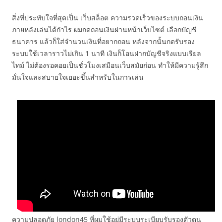
สิ่งที่ประทับใจที่สุดเป็น เว็บสล็อต ความรวดเร็วของระบบถอนเงิน
ภายหลังเล่นได้กำไร ผมกดถอนเงินผ่านหน้าเว็บไซต์ เลือกบัญชี
ธนาคาร แล้วก็ใส่จำนวนเงินที่อยากถอน หลังจากนั้นกดรับรอง
ระบบใช้เวลาราวไม่เกิน 1 นาที เงินก็โอนฝากบัญชีจริงแบบเรียล
ไทม์ ไม่ต้องรอคอยเป็นชั่วโมงเสมือนเว็บสมัยก่อน ทำให้มีความรู้สึก
มั่นใจและสบายใจเยอะขึ้นสำหรับในการเล่น
ความปลอดภัย london45 ที่ผมใช้อยู่มีระบบระเบียบรับรองตัวตน