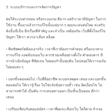
3. ระบบบริการและการจัดการปัญหา
ต่อให้ระบบฝากถอน หรือระบบเกม ดีมาก แต่ถ้าเวลามีปัญหา ในการ
ใช้งาน ขึ้นมาแล้วการแก้ไขนั้นแย่มาก ๆ คุณจะเล่นต่อไหม ล่ะครับ
ดังนั้นนี่เป็น อีกเรื่องที่สำคัญ และจำเป็น เหมือนกัน เว็บที่ตั้งใจแก้ไข
ปัญหา ให้เรา ควรน่าเลือก สล็อต
• ทีมซัพพอร์ตต้องเอาจริง: เวลาที่เราต้องการคำตอบ หรือแนวทาง
การแก้ไข แอดมินของเว็บ ควรช่วยเหลืออย่างตั้งใจ คำตอบควร มี
การอ้างอิงข้อมูล ที่ชัดเจน ไม่ตอบกำปั้นทุบดิน ไม่ปล่อยให้เรารอเก้อ
ไม่ตอบส่ง ๆ
• บอกขั้นตอนต่อไป: เว็บที่มืออาชีพ จะบอกเหตุผล เสมอ และบอกขั้น
ตอนต่อไป ให้เรารู้เรื่อง ไม่ใช่แจ้งข้อความซ้ำ เช่น ผิดเงื่อนไข ไม่
สามารถทำได้ เป็นต้น การเสนอทางออก เป็นขั้นเป็นตอน ดีกว่า
เสมอ
• เปรียบเทียบกับตอนสมัคร: เวลาที่ผมจะเลือกเว็บ ใดก็ตาม ถ้าเจอ