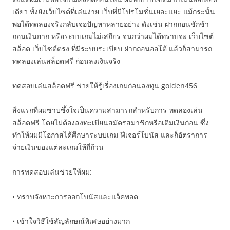
เดียว ทั้งยังเว็บไซต์ที่เล่นง่าย เว็บที่มีโปรโมชั่นเยอะแยะ แม้กระนั้น
พอได้ทดลองจริงกลับเจอปัญหาหลายอย่าง ดังเช่น ฝากถอนชักช้า
ถอนเงินยาก หรือระบบเกมไม่เสถียร จนกว่าผมได้ทราบจะ เว็บไซต์
สล็อต เว็บไซต์ตรง ที่มีระบบระเบียบ ฝากถอนออโต้ แล้วก็สามารถ
ทดลองเล่นสล็อตฟรี ก่อนลงเงินจริง
ทดสอบเล่นสล็อตฟรี ช่วยให้รู้เรื่องเกมก่อนลงทุน golden456
สิ่งแรกที่ผมซาบซึ้งใจเป็นความสามารถสำหรับการ ทดลองเล่น
สล็อตฟรี โดยไม่ต้องลงทะเบียนสมัครสมาชิกหรือเติมเงินก่อน ซึ่ง
ทำให้ผมมีโอกาสได้ศึกษาระบบเกม ฟีเจอร์โบนัส และก็อัตราการ
จ่ายเงินของแต่ละเกมให้ถี่ถ้วน
การทดสอบเล่นช่วยให้ผม:
• ทราบจังหวะการออกโบนัสและแจ็คพอต
• เข้าใจวิธีใช้สัญลักษณ์พิเศษอย่างมาก