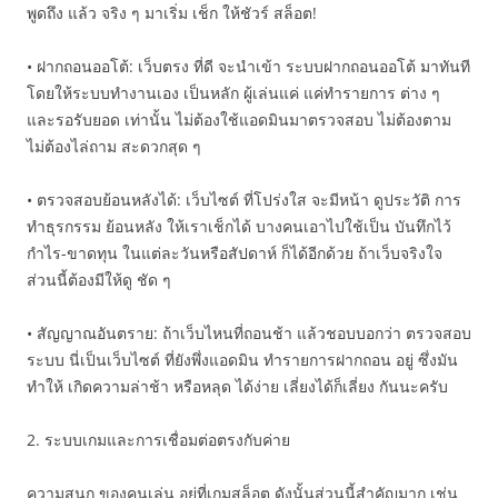
พูดถึง แล้ว จริง ๆ มาเริ่ม เช็ก ให้ชัวร์ สล็อต!
• ฝากถอนออโต้: เว็บตรง ที่ดี จะนำเข้า ระบบฝากถอนออโต้ มาทันที
โดยให้ระบบทำงานเอง เป็นหลัก ผู้เล่นแค่ แค่ทำรายการ ต่าง ๆ
และรอรับยอด เท่านั้น ไม่ต้องใช้แอดมินมาตรวจสอบ ไม่ต้องตาม
ไม่ต้องไล่ถาม สะดวกสุด ๆ
• ตรวจสอบย้อนหลังได้: เว็บไซต์ ที่โปร่งใส จะมีหน้า ดูประวัติ การ
ทำธุรกรรม ย้อนหลัง ให้เราเช็กได้ บางคนเอาไปใช้เป็น บันทึกไว้
กำไร-ขาดทุน ในแต่ละวันหรือสัปดาห์ ก็ได้อีกด้วย ถ้าเว็บจริงใจ
ส่วนนี้ต้องมีให้ดู ชัด ๆ
• สัญญาณอันตราย: ถ้าเว็บไหนที่ถอนช้า แล้วชอบบอกว่า ตรวจสอบ
ระบบ นี่เป็นเว็บไซต์ ที่ยังพึ่งแอดมิน ทำรายการฝากถอน อยู่ ซึ่งมัน
ทำให้ เกิดความล่าช้า หรือหลุด ได้ง่าย เลี่ยงได้ก็เลี่ยง กันนะครับ
2. ระบบเกมและการเชื่อมต่อตรงกับค่าย
ความสนุก ของคนเล่น อยู่ที่เกมสล็อต ดังนั้นส่วนนี้สำคัญมาก เช่น