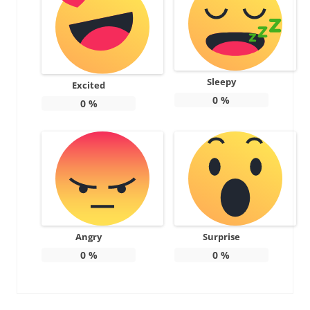
Sleepy
Excited
0
%
0
%
Angry
Surprise
0
%
0
%