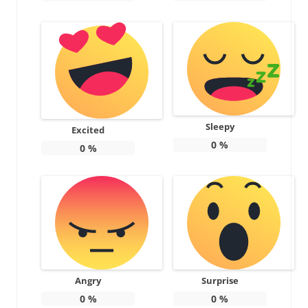
Sleepy
Excited
0
%
0
%
Angry
Surprise
0
%
0
%