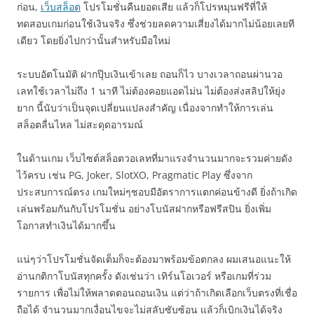
ก่อน,
เว็บสล็อต
โปรโมชั่นคืนยอดเสีย แล้วก็โปรหมุนฟรีที่ให้
ทดสอบเกมก่อนใช้เงินจริง ซึ่งช่วยลดความเสี่ยงได้มากไม่น้อยเลยที
เดียว โดยยิ่งไปกว่านั้นสำหรับมือใหม่
ระบบอัตโนมัติ ฝากปุ๊บเงินเข้าเลย ถอนก็ไว บางเวลาถอนผ่านวอ
เลทใช้เวลาไม่ถึง 1 นาที ไม่ต้องคอยแอดไม่น ไม่ต้องส่งสลิปให้ยุ่ง
ยาก นี้นับว่าเป็นจุดเปลี่ยนแปลงสำคัญ เนื่องจากทำให้การเล่น
สล็อตลื่นไหล ไม่สะดุดอารมณ์
ในด้านเกม เว็บไซต์สล็อตวอเลทที่มาแรงจำนวนมากจะรวมค่ายดัง
ไว้ครบ เช่น PG, Joker, SlotXO, Pragmatic Play ซึ่งจาก
ประสบการณ์ตรง เกมใหม่ๆชอบมีอัตราการแตกค่อนข้างดี ยิ่งถ้าเกิด
เล่นพร้อมกันกับโปรโมชั่น อย่างโบนัสฝากหรือฟรีสปิน ยิ่งเพิ่ม
โอกาสทำเงินได้มากขึ้น
แน่ๆว่าโปรโมชั่นจัดเต็มก็จะต้องมาพร้อมข้อตกลง ผมเสนอแนะให้
อ่านกติกาโบนัสทุกครั้ง ดังเช่นว่า เทิร์นโอเวอร์ หรือเกมที่ร่วม
รายการ เพื่อไม่ให้พลาดตอนถอนเงิน แต่ว่าถ้าเกิดเลือกเว็บตรงที่เชื่อ
ถือได้ จำนวนมากเงื่อนไขจะไม่สลับซับซ้อน แล้วก็เบิกเงินได้จริง