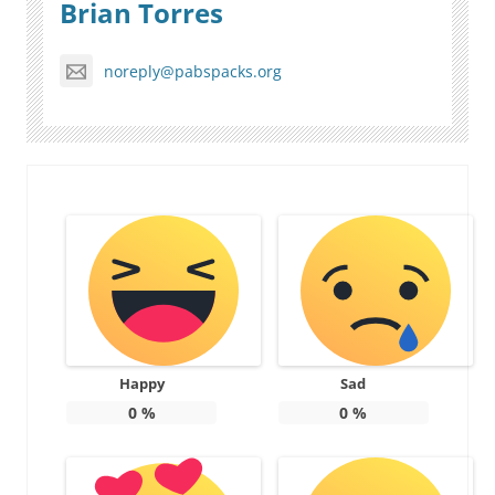
Brian Torres
noreply@pabspacks.org
Happy
Sad
0
%
0
%