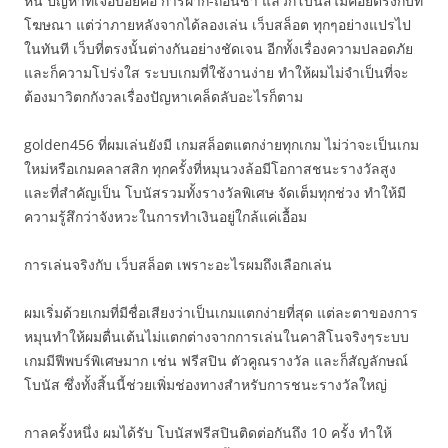
หน ปัญหาที่เจอบ่อยคือ การฝาก-ถอนช้า แล้วก็โบนัสไม่ค่อยตรงกับที่
โฆษณา แต่ว่าภายหลังจากได้ลองเล่น เว็บสล็อต ทุกๆอย่างแปรไป
ในทันที เว็บที่ตรงนั้นต่างกันอย่างชัดเจน อีกทั้งเรื่องความปลอดภัย
และก็ความโปร่งใส ระบบเกมที่ใช้งานง่าย ทำให้ผมไม่จำเป็นที่จะ
ต้องมาวิตกกังวลเรื่องปัญหาเคล็ดลับอะไรก็ตาม
golden456 ที่ผมเล่นยังมี เกมสล็อตแตกง่ายทุกเกม ไม่ว่าจะเป็นเกม
ใหม่หรือเกมคลาสสิก ทุกครั้งที่หมุนวงล้อมีโอกาสชนะรางวัลสูง
และที่สำคัญเป็น โบนัสรวมทั้งรางวัลพิเศษ จัดเต็มทุกช่วง ทำให้มี
ความรู้สึกว่าจังหวะในการทำเงินอยู่ใกล้แค่เอื้อม
การเล่นจริงกับ เว็บสล็อต เพราะอะไรผมถึงเลือกเล่น
ผมเริ่มด้วยเกมที่มีชื่อเสียงว่าเป็นเกมแตกง่ายที่สุด แต่ละตาของการ
หมุนทำให้ผมตื่นเต้นไม่แตกต่างจากการเล่นในคาสิโนจริงๆระบบ
เกมมีฟีพบร์พิเศษมาก เช่น ฟรีสปิน ตัวคูณรางวัล และก็สัญลักษณ์
โบนัส ซึ่งทั้งสิ้นนี้ช่วยเพิ่มช่องทางสำหรับการชนะรางวัลใหญ่
กาลครั้งหนึ่ง ผมได้รับ โบนัสฟรีสปินติดต่อกันถึง 10 ครั้ง ทำให้