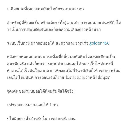
• เลือกเกมที่เหมาะสมกับสไตล์การเล่นของตน
สำหรับผู้ที่พึ่งจะเริ่ม หรือแม้กระทั้งผู้เล่นเก๋า การทดสอบเล่นฟรีถือได้
ว่าเป็นการประหยัดเงินและก็ลดความเสี่ยงก้าวหน้ามาก
ระบบเว็บตรง ฝากถอนออโต้ สะดวกและรวดเร็ว
golden456
หลังจากทดสอบเล่นจนกระทั่งเชื่อมั่น ผมตัดสินใจลงทะเบียนเป็น
สมาชิกจริง แล้วก็พบว่า ระบบฝากถอนออโต้ ของเว็บไซต์แห่งนี้
ทำงานได้เร็วทันใจมากมาย เพียงแค่ไม่กี่วินาทีเงินก็เข้าระบบ พร้อม
เล่นได้โดยทันที การถอนเงินก็ง่าย ไม่ต้องคอยเจ้าหน้าที่อนุมัติ
จุดเด่นของระบบออโต้ที่ผมสัมผัสได้จริง:
• ทำรายการฝาก-ถอนได้ 1 วัน
• ไม่มีอย่างต่ำสำหรับในการฝากหรือถอน