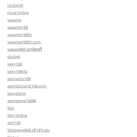
rocket45
royal online
sagame
sagame168
sagame168th
sagame168th.com
sawan888 เครดิตฟรี
sbobet
sexy168
sexy168vip
sexyauto168
sexybaccarat168.com
sexygame
sexygame1688k
Slot
Slot Online
slot168
Slotgame666 เข้าสู่ระบบ