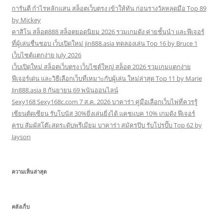
การันตี กำไรหลักแสน สล็อตเว็บตรง เข้าให้ทัน ก่อนรางวัลหลุดมือ Top 89
by Mickey
คาสิโน สล็อต888 สล็อตยอดนิยม 2026 รวมเกมดัง ค่ายชั้นนำ และฟีเจอร์
ที่ผู้เล่นชื่นชอบ เว็บเปิดใหม่ jin888.asia ทดลองเล่น Top 16 by Bruce 1
เว็บไซต์แตกง่าย July 2026
เว็บเปิดใหม่ สล็อตเว็บตรง เว็บไซต์ใหญ่ สล็อต 2026 รวมเกมแตกง่าย
ฟีเจอร์เด่น และวิธีเลือกเว็บที่เหมาะกับผู้เล่น ใหม่ล่าสุด Top 11 by Marie
Jin888.asia 8 กันยายน 69 พนันออนไลน์
Sexy168 Sexy168c.com 7 ส.ค. 2026 บาคาร่า คู่มือเลือกเว็บไพ่ที่ควรรู้
เซียนตัดเซียน รับโบนัส 30%ยิ่งเล่นยิ่งได้ แคชแบค 10% เกมดัง ฟีเจอร์
ครบ สัมผัสโต๊ะสดระดับพรีเมียม บาคาร่า สมัครปุ๊บ รับโปรปั๊บ Top 62 by
Jayson
ความเห็นล่าสุด
คลังเก็บ