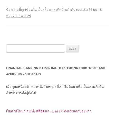
ข้อความนี้ถูกเขียนใน
เว็บสล็อต
และติดป้ายกำกับ
rockstar66
บน
18
พฤศจิกายน 2025
ค้นหา
สำหรับ:
FINANCIAL PLANNING IS ESSENTIAL FOR SECURING YOUR FUTURE AND
ACHIEVING YOUR GOALS.
เมื่อคุณเหนื่อยล้า ควรคนึงถึงเหตุผลที่เราเริ่มต้นมาเพื่อเป็นแรงผลักดัน
สำหรับการต่อสู้ต่อไป
เว็บคาสิโนน่าเล่น ทั้ง
สล็อต
และ
บาคาร่า
ตึงจริงแตกบ่อยมาก