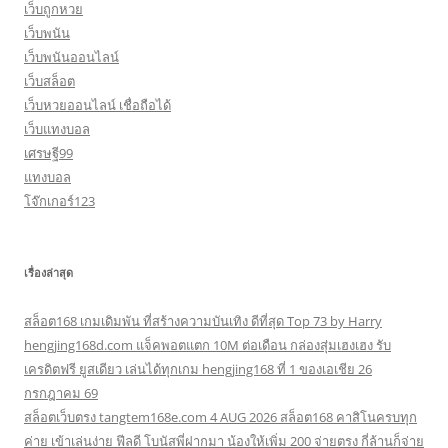
เว็บถูกหวย
เว็บพนัน
เว็บพนันออนไลน์
เว็บสล็อต
เว็บหวยออนไลน์ เชื่อถือได้
เว็บแทงบอล
เศรษฐี99
แทงบอล
โจ๊กเกอร์123
เรื่องล่าสุด
สล็อต168 เกมเดิมพัน ที่สร้างความบันเทิง ดีที่สุด Top 73 by Harry
hengjing168d.com แจ็คพอตแตก 10M ต่อเดือน กล่องสุ่มเฮงเฮง รับ
เครดิตฟรี ยูสเดียว เล่นได้ทุกเกม hengjing168 ที่ 1 ของเอเชีย 26
กรกฎาคม 69
สล็อตเว็บตรง tangtem168e.com 4 AUG 2026 สล็อต168 คาสิโนครบทุก
ค่าย เข้าเล่นง่าย ฟีลดี โบนัสพี่ฝากมา น้องให้เพิ่ม 200 จ่ายตรง กี่ล้านก็จ่าย