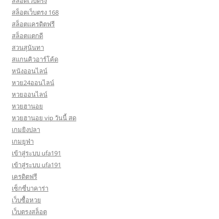
สล็อตเว็บตรง
สล็อตเว็บตรง 168
สล็อตเเครดิตฟรี
สล็อตแตกดี
สวนสุนันทา
สแกนคิวอาร์โค้ด
หนังออนไลน์
หวย24ออนไลน์
หวยออนไลน์
หวยฮานอย
หวยฮานอย vip วันนี้ สด
เกมยิงปลา
เกมยูฟ่า
เข้าสู่ระบบ ufa191
เข้าสู่ระบบ ufa191
เครดิตฟรี
เซ็กซี่บาคาร่า
เว็บซื้อหวย
เว็บตรงสล็อต