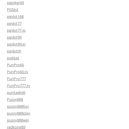
pgjoker69
PGSlot
pgslot168
pgslot77
pgslot77.io
pgslot99
pgslot99.in
pgslotth
pokbet
PunPro66
PunPro66.tv
PunPro777
PunPro777.tv
puntaek66
Pussy888
pussy888fun
pussy888play
pussy888win
redkong89