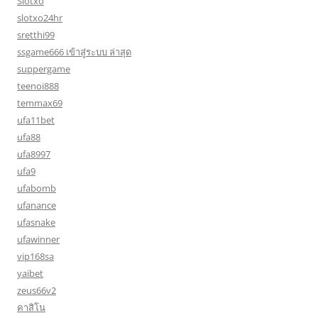
Slotxo
slotxo24hr
sretthi99
ssgame666 เข้าสู่ระบบ ล่าสุด
suppergame
teenoi888
temmax69
ufa11bet
ufa88
ufa8997
ufa9
ufabomb
ufanance
ufasnake
ufawinner
vip168sa
yaibet
zeus66v2
คาสิโน