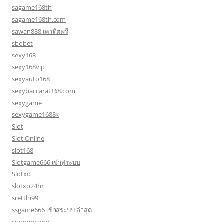
sagame168th
sagame168th.com
sawan888 เครดิตฟรี
sbobet
sexy168
sexy168vip
sexyauto168
sexybaccarat168.com
sexygame
sexygame1688k
Slot
Slot Online
slot168
Slotgame666 เข้าสู่ระบบ
Slotxo
slotxo24hr
sretthi99
ssgame666 เข้าสู่ระบบ ล่าสุด
suppergame