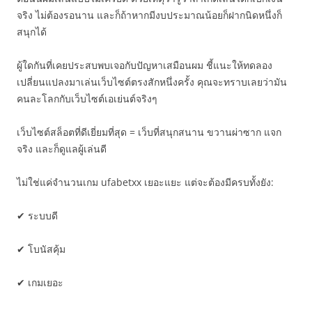
จริง ไม่ต้องรอนาน และก็ถ้าหากมีงบประมาณน้อยก็ฝากนิดหนึ่งก็
สนุกได้
ผู้ใดกันที่เคยประสบพบเจอกับปัญหาเสมือนผม ชี้แนะให้ทดลอง
เปลี่ยนแปลงมาเล่นเว็บไซต์ตรงสักหนึ่งครั้ง คุณจะทราบเลยว่ามัน
คนละโลกกับเว็บไซต์เอเย่นต์จริงๆ
เว็บไซต์สล็อตที่ดีเยี่ยมที่สุด = เว็บที่สนุกสนาน ขวานผ่าซาก แจก
จริง และก็ดูแลผู้เล่นดี
ไม่ใช่แค่จำนวนเกม ufabetxx เยอะแยะ แต่จะต้องมีครบทั้งยัง:
✔ ระบบดี
✔ โบนัสคุ้ม
✔ เกมเยอะ