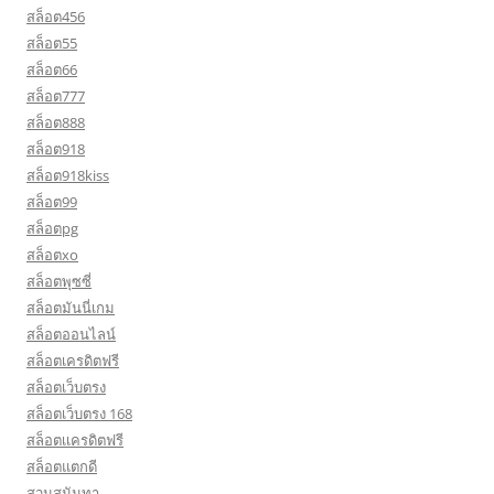
สล็อต456
สล็อต55
สล็อต66
สล็อต777
สล็อต888
สล็อต918
สล็อต918kiss
สล็อต99
สล็อตpg
สล็อตxo
สล็อตพุซซี่
สล็อตมันนี่เกม
สล็อตออนไลน์
สล็อตเครดิตฟรี
สล็อตเว็บตรง
สล็อตเว็บตรง 168
สล็อตเเครดิตฟรี
สล็อตแตกดี
สวนสุนันทา