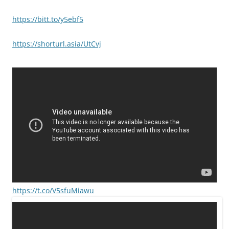
https://bitt.to/y5ebf5
https://shorturl.asia/UtCvj
https://t.co/V5sfuMiawu