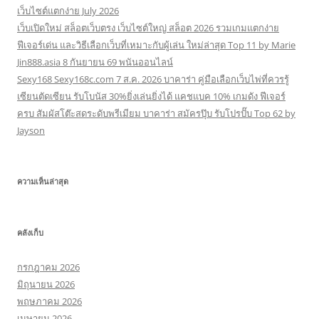
เว็บไซต์แตกง่าย July 2026
เว็บเปิดใหม่ สล็อตเว็บตรง เว็บไซต์ใหญ่ สล็อต 2026 รวมเกมแตกง่าย
ฟีเจอร์เด่น และวิธีเลือกเว็บที่เหมาะกับผู้เล่น ใหม่ล่าสุด Top 11 by Marie
Jin888.asia 8 กันยายน 69 พนันออนไลน์
Sexy168 Sexy168c.com 7 ส.ค. 2026 บาคาร่า คู่มือเลือกเว็บไพ่ที่ควรรู้
เซียนตัดเซียน รับโบนัส 30%ยิ่งเล่นยิ่งได้ แคชแบค 10% เกมดัง ฟีเจอร์
ครบ สัมผัสโต๊ะสดระดับพรีเมียม บาคาร่า สมัครปุ๊บ รับโปรปั๊บ Top 62 by
Jayson
ความเห็นล่าสุด
คลังเก็บ
กรกฎาคม 2026
มิถุนายน 2026
พฤษภาคม 2026
เมษายน 2026