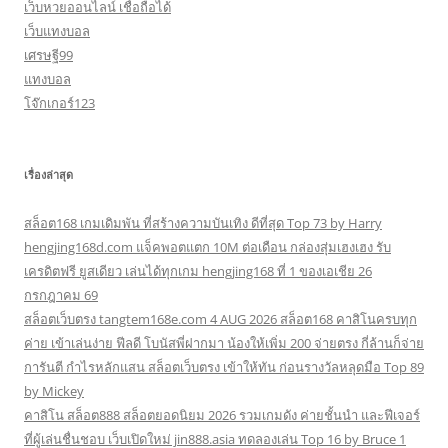
เว็บหวยออนไลน์ เชื่อถือได้
เว็บแทงบอล
เศรษฐี99
แทงบอล
โจ๊กเกอร์123
เรื่องล่าสุด
สล็อต168 เกมเดิมพัน ที่สร้างความบันเทิง ดีที่สุด Top 73 by Harry
hengjing168d.com แจ็คพอตแตก 10M ต่อเดือน กล่องสุ่มเฮงเฮง รับ
เครดิตฟรี ยูสเดียว เล่นได้ทุกเกม hengjing168 ที่ 1 ของเอเชีย 26
กรกฎาคม 69
สล็อตเว็บตรง tangtem168e.com 4 AUG 2026 สล็อต168 คาสิโนครบทุก
ค่าย เข้าเล่นง่าย ฟีลดี โบนัสพี่ฝากมา น้องให้เพิ่ม 200 จ่ายตรง กี่ล้านก็จ่าย
การันตี กำไรหลักแสน สล็อตเว็บตรง เข้าให้ทัน ก่อนรางวัลหลุดมือ Top 89
by Mickey
คาสิโน สล็อต888 สล็อตยอดนิยม 2026 รวมเกมดัง ค่ายชั้นนำ และฟีเจอร์
ที่ผู้เล่นชื่นชอบ เว็บเปิดใหม่ jin888.asia ทดลองเล่น Top 16 by Bruce 1