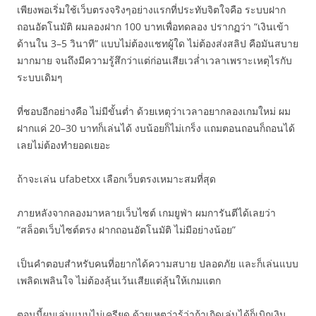
เพียงพอเริ่มใช้เว็บตรงจริงๆอย่างแรกที่ประทับจิตใจคือ ระบบฝาก
ถอนอัตโนมัติ ผมลองฝาก 100 บาทเพื่อทดลอง ปรากฏว่า “เงินเข้า
ด้านใน 3–5 วินาที” แบบไม่ต้องแชทผู้ใด ไม่ต้องส่งสลิป คือมันสบาย
มากมาย จนถึงมีความรู้สึกว่าแต่ก่อนเสียเวล่ำเวลาเพราะเหตุไรกับ
ระบบเดิมๆ
ที่ชอบอีกอย่างคือ ไม่มีขั้นต่ำ ด้วยเหตุว่าเวลาอยากลองเกมใหม่ ผม
ฝากแค่ 20–30 บาทก็เล่นได้ งบน้อยก็ไม่เกร็ง แถมตอนถอนก็ถอนได้
เลยไม่ต้องทำยอดเยอะ
ถ้าจะเล่น ufabetxx เลือกเว็บตรงเหมาะสมที่สุด
ภายหลังจากลองมาหลายเว็บไซต์ เกมยูฟ่า ผมการันตีได้เลยว่า
“สล็อตเว็บไซต์ตรง ฝากถอนอัตโนมัติ ไม่มีอย่างน้อย”
เป็นคำตอบสำหรับคนที่อยากได้ความสบาย ปลอดภัย และก็เล่นแบบ
เพลิดเพลินใจ ไม่ต้องลุ้นเว้นเสียแต่ลุ้นให้เกมแตก
ตอนนี้ผมเล่นแบบไม่เครียด ด้วยเหตุว่ารู้ว่าถ้าเกิดเล่นได้ก็เบิกเงิน