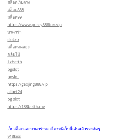
สล็อตเว็บตรง
สล็อต888
สล็อต99
https://www.pussy888fun.vip
บาคาร่า
slotxo
สล็อตทดลอง
คลิปโป๊
1xbetth
pgslot
pgslot
https://gaojing888.vip
allbet24
pg slot
https://188betth.me
เว็บสล็อตและบาคาร่าของโครตดีเว็บนี้เล่นแล้วรวยจัดๆ
918kiss