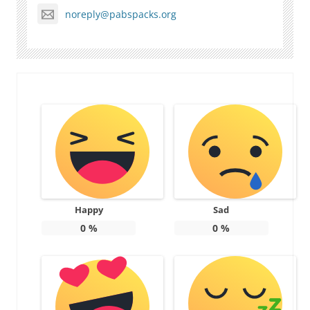
noreply@pabspacks.org
Happy
Sad
0
%
0
%