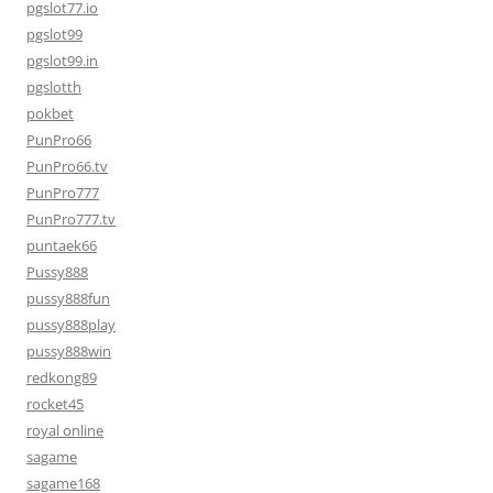
pgslot77.io
pgslot99
pgslot99.in
pgslotth
pokbet
PunPro66
PunPro66.tv
PunPro777
PunPro777.tv
puntaek66
Pussy888
pussy888fun
pussy888play
pussy888win
redkong89
rocket45
royal online
sagame
sagame168