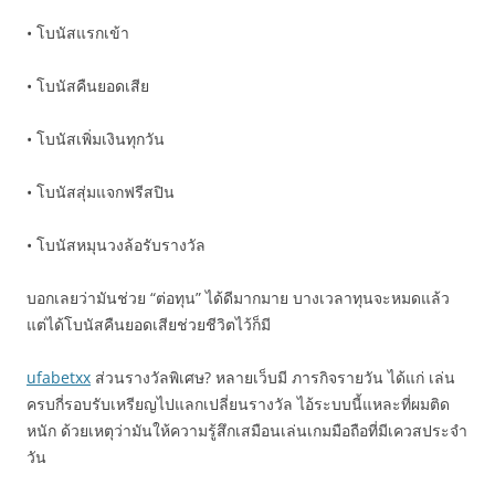
• โบนัสแรกเข้า
• โบนัสคืนยอดเสีย
• โบนัสเพิ่มเงินทุกวัน
• โบนัสสุ่มแจกฟรีสปิน
• โบนัสหมุนวงล้อรับรางวัล
บอกเลยว่ามันช่วย “ต่อทุน” ได้ดีมากมาย บางเวลาทุนจะหมดแล้ว
แต่ได้โบนัสคืนยอดเสียช่วยชีวิตไว้ก็มี
ufabetxx
ส่วนรางวัลพิเศษ? หลายเว็บมี ภารกิจรายวัน ได้แก่ เล่น
ครบกี่รอบรับเหรียญไปแลกเปลี่ยนรางวัล ไอ้ระบบนี้แหละที่ผมติด
หนัก ด้วยเหตุว่ามันให้ความรู้สึกเสมือนเล่นเกมมือถือที่มีเควสประจำ
วัน