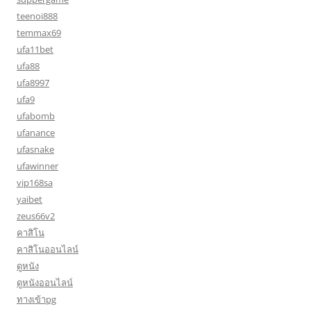
teenoi888
temmax69
ufa11bet
ufa88
ufa8997
ufa9
ufabomb
ufanance
ufasnake
ufawinner
vip168sa
yaibet
zeus66v2
คาสิโน
คาสิโนออนไลน์
ดูหนัง
ดูหนังออนไลน์
ทางเข้าpg