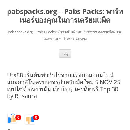
pabspacks.org – Pabs Packs: พาร์ท
เนอร์ของคุณในการเตรียมแพ็ค
pabspacks.org – Pabs Packs: สำรวจสินค้าและบริการของเราเพื่อความ
สะดวกสบายในการเดินทาง
ข้าม
เมนู
ไป
ยัง
เนื้อหา
Ufa88 เริ่มต้นทำกำไรจากแทงบอลออนไลน์
และคาสิโนครบวงจรสำหรับมือใหม่ 5 NOV 25
เวปไซต์ ตรง พนัน เว็บใหญ่ เครดิตฟรี Top 30
by Rosaura
0
0