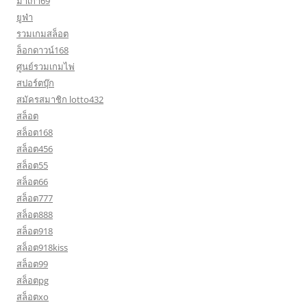
มาเก๊า69
ยูฟ่า
รวมเกมสล็อต
ล็อกดาวน์168
ศูนย์รวมเกมไพ่
สปอร์ตบุ๊ก
สมัครสมาชิก lotto432
สล็อต
สล็อต168
สล็อต456
สล็อต55
สล็อต66
สล็อต777
สล็อต888
สล็อต918
สล็อต918kiss
สล็อต99
สล็อตpg
สล็อตxo