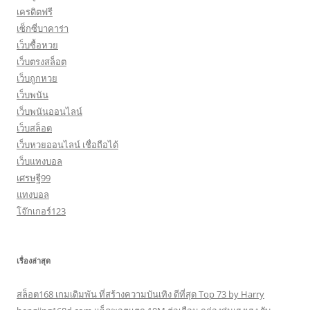
เครดิตฟรี
เซ็กซี่บาคาร่า
เว็บซื้อหวย
เว็บตรงสล็อต
เว็บถูกหวย
เว็บพนัน
เว็บพนันออนไลน์
เว็บสล็อต
เว็บหวยออนไลน์ เชื่อถือได้
เว็บแทงบอล
เศรษฐี99
แทงบอล
โจ๊กเกอร์123
เรื่องล่าสุด
สล็อต168 เกมเดิมพัน ที่สร้างความบันเทิง ดีที่สุด Top 73 by Harry