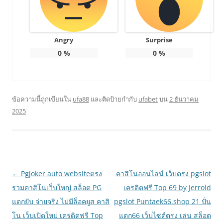
Angry
Surprise
0
%
0
%
ข้อความนี้ถูกเขียนใน
ufa88
และติดป้ายกำกับ
ufabet
บน
2 ธันวาคม
2025
เมนู
←
Pgjoker auto websiteตรง
คาสิโนออนไลน์ เว็บตรง pgslot
นำทาง
รวมคาสิโนเว็บใหญ่ สล็อต PG
เครดิตฟรี Top 69 by Jerrold
เรื่อง
แตกยับ จ่ายจริง ไม่มีล็อคยูส คาสิ
pgslot Puntaek66.shop 21 ปั่น
โน เว็บเปิดใหม่ เครดิตฟรี Top
แตก66 เว็บไซต์ตรง เล่น สล็อต