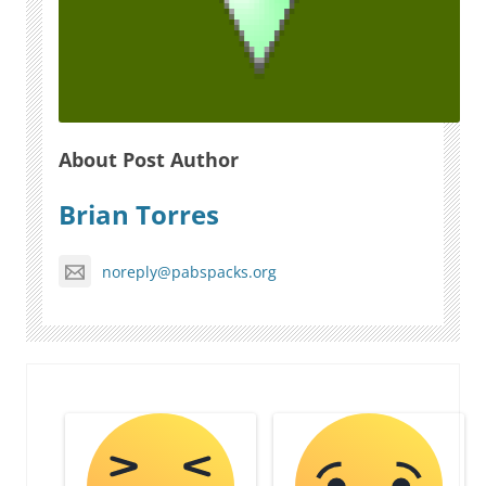
About Post Author
Brian Torres
noreply@pabspacks.org