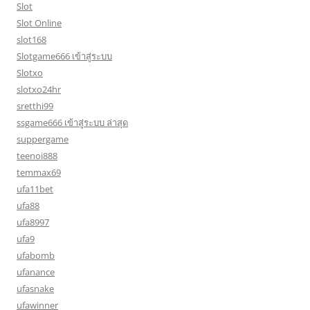
Slot
Slot Online
slot168
Slotgame666 เข้าสู่ระบบ
Slotxo
slotxo24hr
sretthi99
ssgame666 เข้าสู่ระบบ ล่าสุด
suppergame
teenoi888
temmax69
ufa11bet
ufa88
ufa8997
ufa9
ufabomb
ufanance
ufasnake
ufawinner