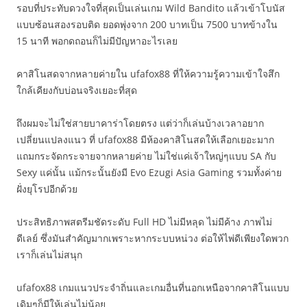
รอบที่ประทับดวงใจที่สุดเป็นเล่นเกม Wild Bandito แล้วเข้าโบนัส
แบบซ้อนสองรอบติด ยอดพุ่งจาก 200 บาทเป็น 7500 บาทข้างใน
15 นาที พอกดถอนก็ไม่มีปัญหาอะไรเลย
คาสิโนสดจากหลายค่ายใน ufafox88 ที่ให้ความรู้ความเข้าใจสึก
ใกล้เคียงกับบ่อนจริงเยอะที่สุด
ถึงผมจะไม่ใช่สายบาคาร่าโดยตรง แต่ว่าก็เล่นบ้างเวลาอยาก
เปลี่ยนแปลงแนว ที่ ufafox88 มีห้องคาสิโนสดให้เลือกเยอะมาก
แถมกระจัดกระจายจากหลายค่าย ไม่ใช่แค่เจ้าใหญ่ๆแบบ SA กับ
Sexy แค่นั้น แม้กระนั้นยังมี Evo Ezugi Asia Gaming รวมทั้งค่าย
ฝั่งยุโรปอีกด้วย
ประสิทธิภาพสตรีมชัดระดับ Full HD ไม่มีหลุด ไม่มีค้าง ภาพไม่
ดีเลย์ ซึ่งมันสำคัญมากเพราะหากระบบหน่วง ต่อให้ไพ่ดีเพียงใดพวก
เราก็เล่นไม่สนุก
ufafox88 เกมแนวประจำถิ่นและเกมอื่นที่นอกเหนือจากคาสิโนแบบ
เดิมๆก็มีให้เล่นไม่น้อย