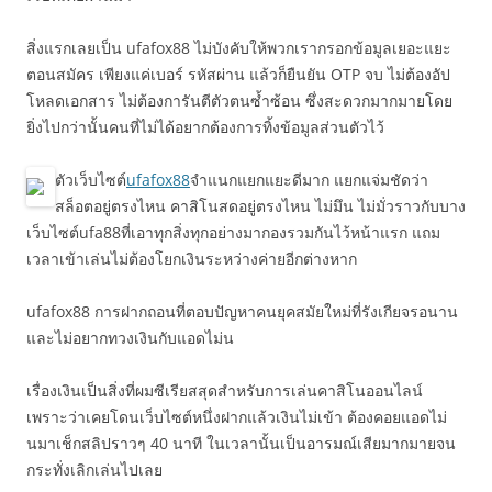
สิ่งแรกเลยเป็น ufafox88 ไม่บังคับให้พวกเรากรอกข้อมูลเยอะแยะ
ตอนสมัคร เพียงแค่เบอร์ รหัสผ่าน แล้วก็ยืนยัน OTP จบ ไม่ต้องอัป
โหลดเอกสาร ไม่ต้องการันตีตัวตนซ้ำซ้อน ซึ่งสะดวกมากมายโดย
ยิ่งไปกว่านั้นคนที่ไม่ได้อยากต้องการทิ้งข้อมูลส่วนตัวไว้
ตัวเว็บไซต์
ufafox88
จำแนกแยกแยะดีมาก แยกแจ่มชัดว่า
สล็อตอยู่ตรงไหน คาสิโนสดอยู่ตรงไหน ไม่มึน ไม่มั่วราวกับบาง
เว็บไซต์ufa88ที่เอาทุกสิ่งทุกอย่างมากองรวมกันไว้หน้าแรก แถม
เวลาเข้าเล่นไม่ต้องโยกเงินระหว่างค่ายอีกต่างหาก
ufafox88 การฝากถอนที่ตอบปัญหาคนยุคสมัยใหม่ที่รังเกียจรอนาน
และไม่อยากทวงเงินกับแอดไม่น
เรื่องเงินเป็นสิ่งที่ผมซีเรียสสุดสำหรับการเล่นคาสิโนออนไลน์
เพราะว่าเคยโดนเว็บไซต์หนึ่งฝากแล้วเงินไม่เข้า ต้องคอยแอดไม่
นมาเช็กสลิปราวๆ 40 นาที ในเวลานั้นเป็นอารมณ์เสียมากมายจน
กระทั่งเลิกเล่นไปเลย