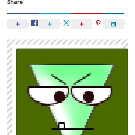
Share