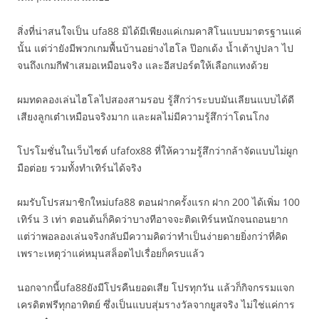
สิ่งที่น่าสนใจเป็น ufa88 มิได้มีเพียงแค่เกมคาสิโนแบบมาตรฐานแค่
นั้น แต่ว่ายังมีพวกเกมพื้นบ้านอย่างไฮโล ป๊อกเด้ง น้ำเต้าปูปลา ไป
จนถึงเกมกีฬาเสมอเหมือนจริง และอีสปอร์ตให้เลือกแทงด้วย
ผมทดลองเล่นไฮโลไปสองสามรอบ รู้สึกว่าระบบมันเลียนแบบได้ดี
เสียงลูกเต๋าเหมือนจริงมาก และผลไม่มีความรู้สึกว่าโดนโกง
โปรโมชั่นในเว็บไซต์ ufafox88 ที่ให้ความรู้สึกว่ากล้าจัดแบบไม่ผูก
มือต่อย รวมทั้งทำเทิร์นได้จริง
ผมรับโปรสมาชิกใหม่ufa88 ตอนฝากครั้งแรก ฝาก 200 ได้เพิ่ม 100
เทิร์น 3 เท่า ตอนต้นก็คิดว่าบางทีอาจจะติดเทิร์นหนักจนถอนยาก
แต่ว่าพอลองเล่นจริงกลับมีความคิดว่าทำเป็นง่ายดายยิ่งกว่าที่คิด
เพราะเหตุว่าแค่หมุนสล็อตไปเรื่อยก็ครบแล้ว
นอกจากนี้ufa88ยังมีโปรคืนยอดเสีย โปรทุกวัน แล้วก็กิจกรรมแจก
เครดิตฟรีทุกอาทิตย์ ซึ่งเป็นแบบสุ่มรางวัลจากยูสจริง ไม่ใช่แค่การ