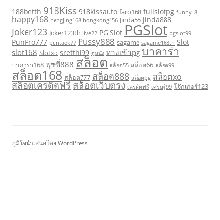
918Kiss
188betth
918kissauto
fullslotpg
faro168
funny18
happy168
jinda888
Jinda55
hengjing168
hongkong456
PGSlot
Joker123
PG Slot
Joker123th
live22
pgslot99
Pussy888
PunPro777
Slot
sagame
puntaek77
sagame168th
บาคาร่า
slot168
ทางเข้าpg
sretthi99
Slotxo
ดูหนัง
สล็อต
พุซซี่888
บาคาร่า168
สล็อต66
สล็อต55
สล็อต99
สล็อต168
สล็อต888
สล็อตxo
สล็อต777
สล็อตpg
สล็อตเว็บตรง
สล็อตเครดิตฟรี
โจ๊กเกอร์123
เครดิตฟรี
เศรษฐี99
ภูมิใจนำเสนอโดย WordPress