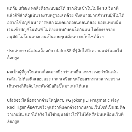
แต่กับ ufa88 ทุกสิ่งคือระบบออโต้ ฝากเงินเข้าในไม่ถึง 10 วินาที
แล้วก็ที่สำคัญเป็นรองรับทรูวอเลทด้วย ซึ่งสบายมากสำหรับผู้ที่ไม่ได้
อยากใช้บัญชีธนาคารหลัก ผมเคยกดถอนตอนตีสอง ยอดแทบหมื่น
เงินเข้าบัญชีในทันที ไม่ต้องแชทกับคนใดกันแน่ ไม่ต้องรอรอบ
อนุมัติ ไม่โดนแบ่งถอนเป็นงวดๆเสมือนบางเว็บไซต์ด้วย
ประสบการณ์เล่นสล็อตกับ ufafox88 ที่รู้สึกได้ถึงความแฟร์และไม่
ล็อกยูส
ผมเป็นผู้ที่ถูกใจเล่นสล็อตมากยิ่งกว่าเกมอื่น เพราะเหตุว่ามันเล่น
เพลิน ไม่ต้องคิดเยอะแยะ เวลาเครียดๆหรืออยากฆ่าเวลาระหว่าง
เดินทางก็คือจับโทรศัพท์มือถือขึ้นมาเล่นได้เลย
ufabet มีสล็อตจากค่ายใหญ่ครบ PG Joker JILI Pragmatic Play
Red Tiger คือครบจริงๆแต่ว่าที่แตกต่างจากหลายเว็บไซต์เป็นผมคิด
ว่าเกมมัน แตกได้จริง ไม่ใช่หมุนอย่างไรก็ไม่ได้ฟรีสปินเหมือนเว็บที่
ล็อกยูส