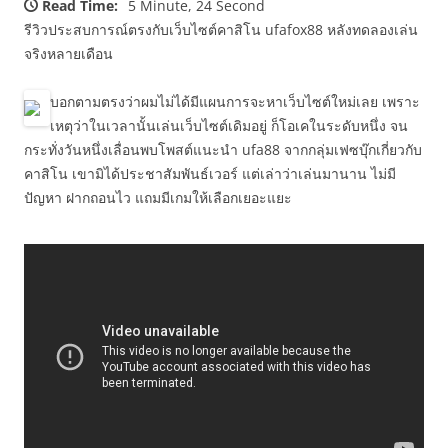
Read Time:
5 Minute, 24 Second
รีวิวประสบการณ์ตรงกับเว็บไซต์คาสิโน ufafox88 หลังทดลองเล่น
จริงหลายเดือน
บอกตามตรงว่าผมไม่ได้มีแผนการจะหาเว็บไซต์ใหม่เลย เพราะ
เหตุว่าในเวลานั้นเล่นเว็บไซต์เดิมอยู่ ก็โอเคในระดับหนึ่ง จน
กระทั่งวันหนึ่งเลื่อนพบโพสต์แนะนำ ufa88 จากกลุ่มเฟซบุ๊กเกี่ยวกับ
คาสิโน เขามิได้ประชาสัมพันธ์เวอร์ แต่เล่าว่าเล่นมานาน ไม่มี
ปัญหา ฝากถอนไว แถมมีเกมให้เลือกเยอะแยะ