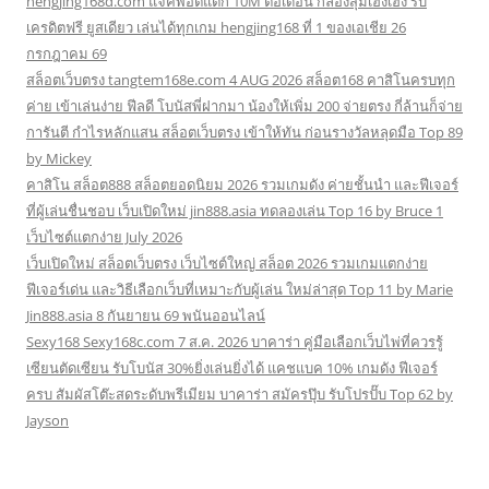
hengjing168d.com แจ็คพอตแตก 10M ต่อเดือน กล่องสุ่มเฮงเฮง รับ
เครดิตฟรี ยูสเดียว เล่นได้ทุกเกม hengjing168 ที่ 1 ของเอเชีย 26
กรกฎาคม 69
สล็อตเว็บตรง tangtem168e.com 4 AUG 2026 สล็อต168 คาสิโนครบทุก
ค่าย เข้าเล่นง่าย ฟีลดี โบนัสพี่ฝากมา น้องให้เพิ่ม 200 จ่ายตรง กี่ล้านก็จ่าย
การันตี กำไรหลักแสน สล็อตเว็บตรง เข้าให้ทัน ก่อนรางวัลหลุดมือ Top 89
by Mickey
คาสิโน สล็อต888 สล็อตยอดนิยม 2026 รวมเกมดัง ค่ายชั้นนำ และฟีเจอร์
ที่ผู้เล่นชื่นชอบ เว็บเปิดใหม่ jin888.asia ทดลองเล่น Top 16 by Bruce 1
เว็บไซต์แตกง่าย July 2026
เว็บเปิดใหม่ สล็อตเว็บตรง เว็บไซต์ใหญ่ สล็อต 2026 รวมเกมแตกง่าย
ฟีเจอร์เด่น และวิธีเลือกเว็บที่เหมาะกับผู้เล่น ใหม่ล่าสุด Top 11 by Marie
Jin888.asia 8 กันยายน 69 พนันออนไลน์
Sexy168 Sexy168c.com 7 ส.ค. 2026 บาคาร่า คู่มือเลือกเว็บไพ่ที่ควรรู้
เซียนตัดเซียน รับโบนัส 30%ยิ่งเล่นยิ่งได้ แคชแบค 10% เกมดัง ฟีเจอร์
ครบ สัมผัสโต๊ะสดระดับพรีเมียม บาคาร่า สมัครปุ๊บ รับโปรปั๊บ Top 62 by
Jayson