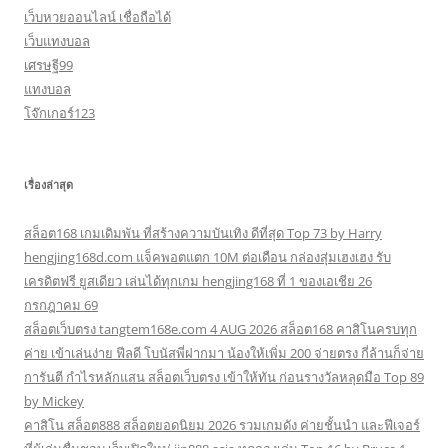
เว็บหวยออนไลน์ เชื่อถือได้
เว็บแทงบอล
เศรษฐี99
แทงบอล
โจ๊กเกอร์123
เรื่องล่าสุด
สล็อต168 เกมเดิมพัน ที่สร้างความบันเทิง ดีที่สุด Top 73 by Harry
hengjing168d.com แจ็คพอตแตก 10M ต่อเดือน กล่องสุ่มเฮงเฮง รับ
เครดิตฟรี ยูสเดียว เล่นได้ทุกเกม hengjing168 ที่ 1 ของเอเชีย 26
กรกฎาคม 69
สล็อตเว็บตรง tangtem168e.com 4 AUG 2026 สล็อต168 คาสิโนครบทุก
ค่าย เข้าเล่นง่าย ฟีลดี โบนัสพี่ฝากมา น้องให้เพิ่ม 200 จ่ายตรง กี่ล้านก็จ่าย
การันตี กำไรหลักแสน สล็อตเว็บตรง เข้าให้ทัน ก่อนรางวัลหลุดมือ Top 89
by Mickey
คาสิโน สล็อต888 สล็อตยอดนิยม 2026 รวมเกมดัง ค่ายชั้นนำ และฟีเจอร์