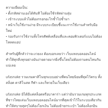
ความเยี่ยมเป็น:
• ตั้งรหัสผ่านเองได้ทันที ไม่ต้องใช้รหัสผ่านสุ่ม
• เข้าระบบแล้วไม่ต้องกรอกอะไรซ้ำไปซ้ำมา
• หน้าเว็บใช้งานง่าย มีระบบระเบียบชี้แนะการใช้งานสำหรับมือ
ใหม่
• รองรับการใช้งานทั้งโทรศัพท์เคลื่อนที่และคอมพิวเตอร์แบบไม่ต้อง
โหลดแอป
สำหรับผู้ที่กลัวว่าจะงวยงง ต้องบอกเลยว่า เว็บแทงบอลออนไลน์
ทำให้ทุกสิ่งทุกอย่างมันง่ายดายมากยิ่งขึ้นโดยไม่ต้องถามคนไหนกัน
แน่เลย
ufasnake รวมเกมคาสิโนทุกแบบอย่างที่คนไทยนิยมที่สุดไว้ครบ ทั้ง
สล็อต คาสิโนสด กีฬา และก็หวยในเว็บเดียว
ufasnake มิได้มีแค่สล็อตหรือบาคาร่า แต่ว่ามันรวมเกมทุกประเภท
ที่ชาวไทยเล่นเว็บแทงบอลออนไลน์มากที่สุดเข้าไว้ในระบบเดียวกัน
ทำให้สบายสุดๆไม่ต้องโยกเงิน ไม่ต้องย้ายกระเป๋า ไม่ต้องล็อกอิน