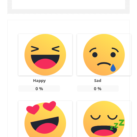
Happy
Sad
0
%
0
%