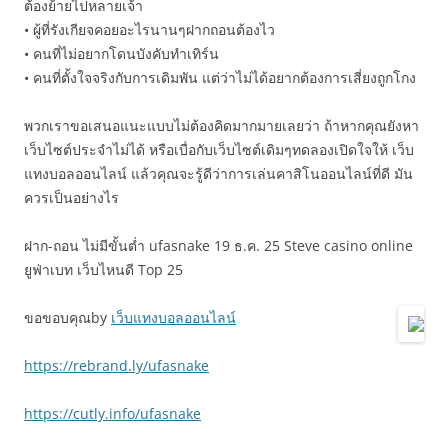
ต้องย้ายไปหลายเจ้า
• ผู้ที่รังเกียจคอยอะไรนานๆฝากถอนต้องไว
• คนที่ไม่อยากโดนบังคับทำเทิร์น
• คนที่ตั้งใจจริงกับการเดิมพัน แต่ว่าไม่ได้อยากต้องการเสี่ยงถูกโกง
พวกเราขอเสนอแนะแบบไม่ต้องคิดมากมายเลยว่า ถ้าหากคุณยังหา
เว็บไซต์ประจำไม่ได้ หรือเบื่อกับเว็บไซต์เดิมๆทดลองเปิดใจให้ เว็บ
แทงบอลออนไลน์ แล้วคุณจะรู้ดีว่าการเล่นคาสิโนออนไลน์ที่ดี มัน
ควรเป็นอย่างไร
ฝาก-ถอน ไม่มีขั้นต่ำ ufasnake 19 ธ.ค. 25 Steve casino online
ยูฟ่าเบท เว็บไหนดี Top 25
ขอขอบคุณby
เว็บแทงบอลออนไลน์
https://rebrand.ly/ufasnake
https://cutly.info/ufasnake