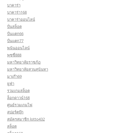
บาคาร่า
บาคาร่า168
บาคาร่าออนไลน์
ปั่นสล็อต
ปั่นแตก66
ปั่นแตก77
พนันออนไลน์
พุซซี่888
มหาวิทยาลัยราชภัฏ
มหาวิทยาลัยสวนสุนันทา
มาเก๊า69
ยูฟ่า
รวมเกมสล็อต
ล็อกดาวน์168
ศูนย์รวมเกมไพ่
สปอร์ตบุ๊ก
สมัครสมาชิก lotto432
สล็อต