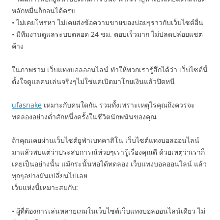
หลักหมื่นก็ถอนได้ครบ
• ไม่เคยโทรหา ไม่เคยส่งข้อความขายของบ่อยๆราวกับเว็บไซต์อื่น
• มีทีมงานดูแลระบบตลอด 24 ชม. ตอบเร็วมาก ไม่ปลดปล่อยแชต
ค้าง
ในภาพรวม เว็บแทงบอลออนไลน์ ทำให้พวกเรารู้สึกได้ว่า เว็บไซต์นี้
ตั้งใจดูแลคนเล่นจริงๆไม่ใช่แค่เปิดมาโกยเงินแล้วปิดหนี
ufasnake
เหมาะกับคนใดกัน รวมทั้งเพราะเหตุไรคุณถึงควรจะ
ทดลองอย่างต่ำสักหนึ่งครั้งในชีวิตนักพนันของคุณ
ถ้าคุณเคยผ่านเว็บไซต์ยูฟ่าเบทคาสิโน เว็บไซต์แทงบอลออนไลน์
มาแล้วพบแต่ว่าประสบการณ์ห่วยๆเรารู้เรื่องคุณดี ด้วยเหตุว่าเราก็
เคยเป็นอย่างนั้น แม้กระนั้นพอได้ทดลอง เว็บแทงบอลออนไลน์ แล้ว
ทุกๆอย่างมันเปลี่ยนไปเลย
เว็บแห่งนี้เหมาะสมกับ:
• ผู้ที่ต้องการเล่นหลายเกมในเว็บไซต์เว็บแทงบอลออนไลน์เดียว ไม่