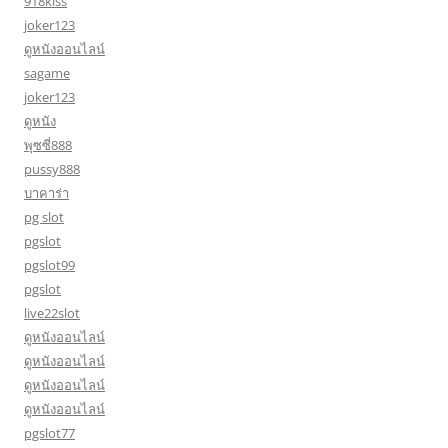
918kiss
joker123
ดูหนังออนไลน์
sagame
joker123
ดูหนัง
พุซซี่888
pussy888
บาคาร่า
pg slot
pgslot
pgslot99
pgslot
live22slot
ดูหนังออนไลน์
ดูหนังออนไลน์
ดูหนังออนไลน์
ดูหนังออนไลน์
pgslot77