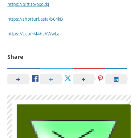
https://bitt.to/oxo2kj
https://shorturl.asia/b64kB
https://t.co/rM4hshWwLa
Share