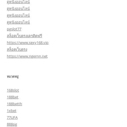
ดูหนังออนไลน์
ดูหนังออนไลน์
ดูหนังออนไลน์
ดูหนังออนไลน์
pgslot77
สล็อตเว็บตรงเครดิตฟรี
https://www.sexy168.vip
สล็อตเว็บตรง
https://www.ngernn.net
หมวดหมู่
168slot
188bet
188betth
1xbet
77UFA
888pg