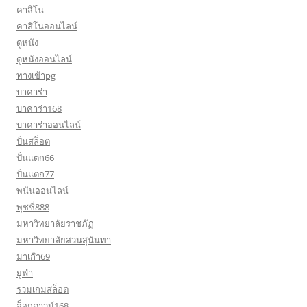
คาสิโน
คาสิโนออนไลน์
ดูหนัง
ดูหนังออนไลน์
ทางเข้าpg
บาคาร่า
บาคาร่า168
บาคาร่าออนไลน์
ปั่นสล็อต
ปั่นแตก66
ปั่นแตก77
พนันออนไลน์
พุซซี่888
มหาวิทยาลัยราชภัฏ
มหาวิทยาลัยสวนสุนันทา
มาเก๊า69
ยูฟ่า
รวมเกมสล็อต
ล็อกดาวน์168