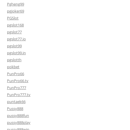
Pgheng99
pgjoker69
PGSlot
pgslot168
pgslot77
pgslot77.io
pgslot99
pgslot99.in
pgslotth
pokbet
PunPro66
PunPro66.tv
PunPro777
PunPro777.tv
puntaek66
Pussy888
pussy888fun
pussy888play
pussy888win