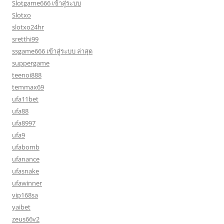
Slotgame666 เข้าสู่ระบบ
Slotxo
slotxo24hr
sretthi99
ssgame666 เข้าสู่ระบบ ล่าสุด
suppergame
teenoi888
temmax69
ufa11bet
ufa88
ufa8997
ufa9
ufabomb
ufanance
ufasnake
ufawinner
vip168sa
yaibet
zeus66v2