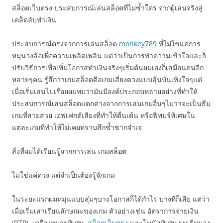
สล็อตเว็บตรง ประสบการณ์เล่นสล็อตที่ไม่ซ้ำใคร จากผู้เล่นจริงสู่
เคล็ดลับทำเงิน
ประสบการณ์ตรงจากการเล่นสล็อต
monkey789
ที่ไม่ใช่แค่การ
หมุนวงล้อเพื่อความเพลิดเพลิน แต่ว่าเป็นการทำความเข้าใจและก็
ปรับวิธีการเพื่อเพิ่มโอกาสทำเงินจริงๆเริ่มต้นผมเองก็เสมือนคนอีก
หลายๆคน รู้สึกว่าเกมสล็อตคือเกมเสี่ยงดวงแบบลุ้นบันเทิงใจๆแต่
เมื่อเริ่มเล่นไปเรื่อยผมพบว่ามันมีองค์ประกอบหลายอย่างที่ทำให้
ประสบการณ์เล่นสล็อตแตกต่างจากการเล่นเกมอื่นๆไม่ว่าจะเป็นธีม
เกมที่สวยสวย เอฟเฟกต์เสียงที่ทำให้ตื่นเต้น หรือฟีพบร์พิเศษใน
แต่ละเกมที่ทำให้ไม่เคยทราบสึกซ้ำซากจำเจ
สิ่งที่ผมได้เรียนรู้จากการเล่น เกมสล็อต
ไม่ใช่แค่ดวง แต่จำเป็นต้องรู้จักเกม
ในระยะแรกผมหมุนแบบสุ่มๆบางโอกาสก็ได้กำไร บางทีก็เสีย แต่ว่า
เมื่อเริ่มเล่าเรียนลักษณะของเกม ตัวอย่างเช่น อัตราการจ่ายเงิน
(RTP), เครื่องหมายพิเศษ,
สล็อตเว็บตรง
และโบนัสพิเศษ ผมเริ่มมอง