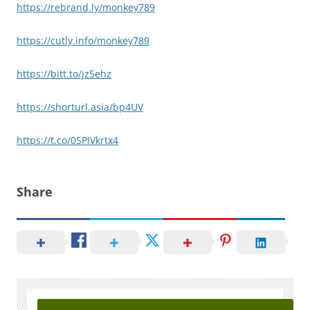
https://rebrand.ly/monkey789
https://cutly.info/monkey789
https://bitt.to/jz5ehz
https://shorturl.asia/bp4UV
https://t.co/0SPIVkrtx4
Share