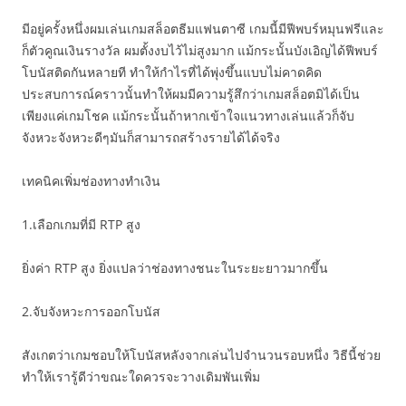
มีอยู่ครั้งหนึ่งผมเล่นเกมสล็อตธีมแฟนตาซี เกมนี้มีฟีพบร์หมุนฟรีและ
ก็ตัวคูณเงินรางวัล ผมตั้งงบไว้ไม่สูงมาก แม้กระนั้นบังเอิญได้ฟีพบร์
โบนัสติดกันหลายที ทำให้กำไรที่ได้พุ่งขึ้นแบบไม่คาดคิด
ประสบการณ์คราวนั้นทำให้ผมมีความรู้สึกว่าเกมสล็อตมิได้เป็น
เพียงแค่เกมโชค แม้กระนั้นถ้าหากเข้าใจแนวทางเล่นแล้วก็จับ
จังหวะจังหวะดีๆมันก็สามารถสร้างรายได้ได้จริง
เทคนิคเพิ่มช่องทางทำเงิน
1.เลือกเกมที่มี RTP สูง
ยิ่งค่า RTP สูง ยิ่งแปลว่าช่องทางชนะในระยะยาวมากขึ้น
2.จับจังหวะการออกโบนัส
สังเกตว่าเกมชอบให้โบนัสหลังจากเล่นไปจำนวนรอบหนึ่ง วิธีนี้ช่วย
ทำให้เรารู้ดีว่าขณะใดควรจะวางเดิมพันเพิ่ม