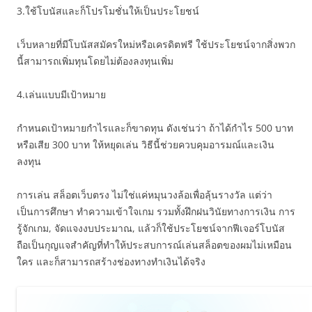
3.ใช้โบนัสและก็โปรโมชั่นให้เป็นประโยชน์
เว็บหลายที่มีโบนัสสมัครใหม่หรือเครดิตฟรี ใช้ประโยชน์จากสิ่งพวก
นี้สามารถเพิ่มทุนโดยไม่ต้องลงทุนเพิ่ม
4.เล่นแบบมีเป้าหมาย
กำหนดเป้าหมายกำไรและก็ขาดทุน ดังเช่นว่า ถ้าได้กำไร 500 บาท
หรือเสีย 300 บาท ให้หยุดเล่น วิธีนี้ช่วยควบคุมอารมณ์และเงิน
ลงทุน
การเล่น สล็อตเว็บตรง ไม่ใช่แค่หมุนวงล้อเพื่อลุ้นรางวัล แต่ว่า
เป็นการศึกษา ทำความเข้าใจเกม รวมทั้งฝึกฝนวินัยทางการเงิน การ
รู้จักเกม, จัดแจงงบประมาณ, แล้วก็ใช้ประโยชน์จากฟีเจอร์โบนัส
ถือเป็นกุญแจสำคัญที่ทำให้ประสบการณ์เล่นสล็อตของผมไม่เหมือน
ใคร และก็สามารถสร้างช่องทางทำเงินได้จริง