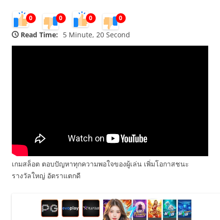
0
0
0
0
Read Time:
5 Minute, 20 Second
เกมสล็อต ตอบปัญหาทุกความพอใจของผู้เล่น เพิ่มโอกาสชนะ
รางวัลใหญ่ อัตราแตกดี