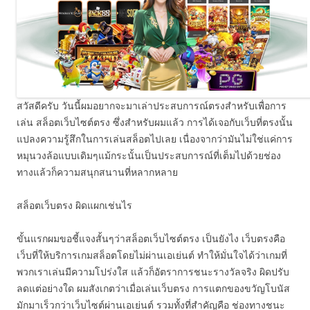
สวัสดีครับ วันนี้ผมอยากจะมาเล่าประสบการณ์ตรงสำหรับเพื่อการ
เล่น สล็อตเว็บไซต์ตรง ซึ่งสำหรับผมแล้ว การได้เจอกับเว็บที่ตรงนั้น
แปลงความรู้สึกในการเล่นสล็อตไปเลย เนื่องจากว่ามันไม่ใช่แค่การ
หมุนวงล้อแบบเดิมๆแม้กระนั้นเป็นประสบการณ์ที่เต็มไปด้วยช่อง
ทางแล้วก็ความสนุกสนานที่หลากหลาย
สล็อตเว็บตรง ผิดแผกเช่นไร
ขั้นแรกผมขอชี้แจงสั้นๆว่าสล็อตเว็บไซต์ตรง เป็นยังไง เว็บตรงคือ
เว็บที่ให้บริการเกมสล็อตโดยไม่ผ่านเอเย่นต์ ทำให้มั่นใจได้ว่าเกมที่
พวกเราเล่นมีความโปร่งใส แล้วก็อัตราการชนะรางวัลจริง ผิดปรับ
ลดแต่อย่างใด ผมสังเกตว่าเมื่อเล่นเว็บตรง การแตกของขวัญโบนัส
มักมาเร็วกว่าเว็บไซต์ผ่านเอเย่นต์ รวมทั้งที่สำคัญคือ ช่องทางชนะ