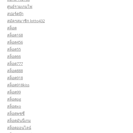
ศูนย์รวมเกมไพ่
สปอร์ตบุ๊ก
สมัครสมาชิก lotto432
สล็อต
สล็อต168
สล็อต456
สล็อต55
สล็อต66
สล็อต777
สล็อต888
สล็อต918
สล็อต918kiss
สล็อต99
สล็อตpg
สล็อตxo
สล็อตพุซซี่
สล็อตมันนี่เกม
สล็อตออนไลน์