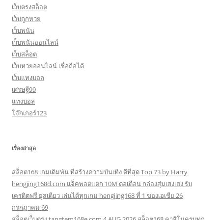
เว็บตรงสล็อต
เว็บถูกหวย
เว็บพนัน
เว็บพนันออนไลน์
เว็บสล็อต
เว็บหวยออนไลน์ เชื่อถือได้
เว็บแทงบอล
เศรษฐี99
แทงบอล
โจ๊กเกอร์123
เรื่องล่าสุด
สล็อต168 เกมเดิมพัน ที่สร้างความบันเทิง ดีที่สุด Top 73 by Harry
hengjing168d.com แจ็คพอตแตก 10M ต่อเดือน กล่องสุ่มเฮงเฮง รับ
เครดิตฟรี ยูสเดียว เล่นได้ทุกเกม hengjing168 ที่ 1 ของเอเชีย 26
กรกฎาคม 69
สล็อตเว็บตรง tangtem168e.com 4 AUG 2026 สล็อต168 คาสิโนครบทุก