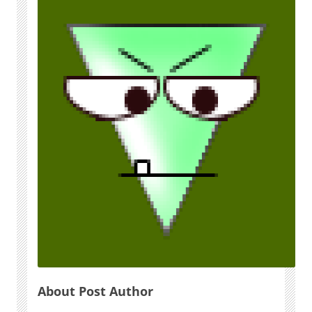
About Post Author