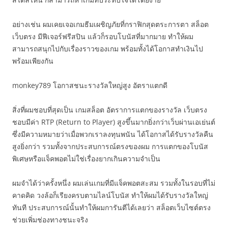
อย่างเช่น ผมเคยเจอเกมธีมเผชิญภัยที่กราฟิกสุดตระการตา สล็อต
เว็บตรง มีฟีเจอร์ฟรีสปิน แล้วก็รอบโบนัสที่มากมาย ทำให้ผม
สามารถสนุกไปกับเรื่องราวของเกม พร้อมทั้งได้โอกาสทำเงินไป
พร้อมเพียงกัน
monkey789 โอกาสชนะรางวัลใหญ่สูง อัตราแตกดี
สิ่งที่ผมชอบที่สุดเป็น เกมสล็อต อัตราการแตกของรางวัล เว็บตรง
ชอบมีค่า RTP (Return to Player) สูงขึ้นมากยิ่งกว่าเว็บผ่านเอเย่นต์
ซึ่งมีความหมายว่าเมื่อพวกเราลงทุนพนัน ได้โอกาสได้รับรางวัลคืน
สูงยิ่งกว่า รวมทั้งจากประสบการณ์ตรงของผม การแตกของโบนัส
พิเศษหรือแจ็คพอตไม่ใช่เรื่องยากเกินความจำเป็น
ผมจำได้ว่าครั้งหนึ่ง ผมเล่นเกมที่มีแจ็คพอตสะสม รวมทั้งในรอบที่ไม่
คาดคิด วงล้อก็เรียงครบตามไลน์โบนัส ทำให้ผมได้รับรางวัลใหญ่
ทันที ประสบการณ์นั้นทำให้ผมการันตีได้เลยว่า สล็อตเว็บไซต์ตรง
ช่วยเพิ่มช่องทางชนะจริง