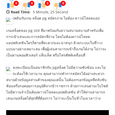
0
0
0
0
Read Time:
5 Minute, 25 Second
เพลินกับเกม สล็อต pg สมัครง่าย ไม่ต้อง ดาวน์โหลดแอป
เกมสล็อตของ pg slot ที่มาพร้อมกับความสบายสบายสำหรับเพื่อ
การเข้าเล่นและการสมัครที่ง่าย โดยไม่ต้องดาวน์โหลด
แอปพลิเคชันใดๆก็ตามที่สะดวกและน่าสนุก ด้วยระบบเว็บที่วาง
แบบมาอย่างเหมาะสม เพื่อผู้เล่นสามารถเข้าถึงเกมได้ง่าย ไม่ว่าจะ
เป็นผ่านคอมพิวเตอร์ แท็บเล็ต หรือโทรศัพท์เคลื่อนที่
ลงทะเบียนเป็นสมาชิกกับ pgสล็อต ไม่มีความซับซ้อน และไม่
จะต้องใช้เวลานาน คุณสามารถทำการสมัครได้อย่างสะดวก
สบายด้วยข้อมูลส่วนตัวของคุณแค่นั้น ไม่ต้องกรอกข้อมูลที่สลับซับ
ซ้อนหรือรอคอยการอนุมัติจากข้าราชการ ด้วยการเล่นผ่านเว็บไซต์
ไม่มีความจำเป็นต้องดาวน์โหลดแอปพลิเคชัน ทำให้ท่านสามารถ
เล่นเกมสล็อตได้ทุกที่ที่ต้องการ ไม่ว่าจะเป็นในชั่วโมงเวลาว่าง