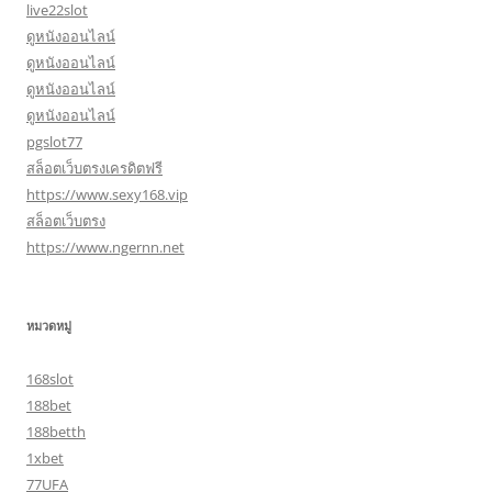
live22slot
ดูหนังออนไลน์
ดูหนังออนไลน์
ดูหนังออนไลน์
ดูหนังออนไลน์
pgslot77
สล็อตเว็บตรงเครดิตฟรี
https://www.sexy168.vip
สล็อตเว็บตรง
https://www.ngernn.net
หมวดหมู่
168slot
188bet
188betth
1xbet
77UFA