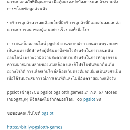
ความปลอดภัยที่มีคุณภาพ เพื่อคุ้มครองปกป้องการแอบอ้างรวมทั้ง
การขโมยข้อมูลส่วนตัว
• บริการลูกค้าควรจะเลือกเว็บที่มีบริการลูกค้าที่ดีและสนองตอบต่อ
ความปรารถนาของผู้เล่นอย่างเร็วรวมทั้งมือโปร
การเล่นสล็อตออนไลน์ pgslot ผ่านระบบฝาก-ถอนผ่านทรูวอเลท
เป็นหนทางที่ดีสำหรับผู้ที่หันมาพึงพอใจสำหรับในการเล่นพนัน
ออนไลน์ เพราะว่ามีความสะดวกสบายสำหรับในการทำธุรกรรม
ความมากมายหลายของเกมสล็อต และก็โปรโมชั่นที่น่าตื่นเต้น
อย่างไรก็ดี การเลือกเว็บไซต์สล็อตเว็บตรงที่ยอดเยี่ยมเป็นสิ่งจำเป็น
เพื่อได้รับประสบการณ์การเล่นที่ดีและไม่มีอันตรายอย่างแท้จริง
pgslot เข้าสู่ระบบ pgslot pgslotth.games 21 ก.ค. 67 Moses
เกมpgสนุกๆ พีจีสล็อตไม่จำกัดยอดโอน Top
pgslot
98
ขอขอบคุณเว็ปไซต์
pgslot
https://bit.ly/pgslotth-games