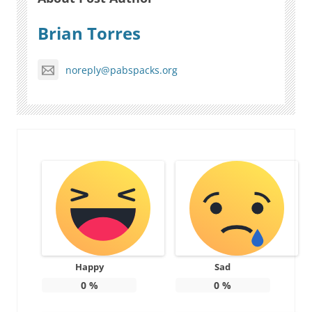
Brian Torres
noreply@pabspacks.org
Happy
Sad
0
%
0
%