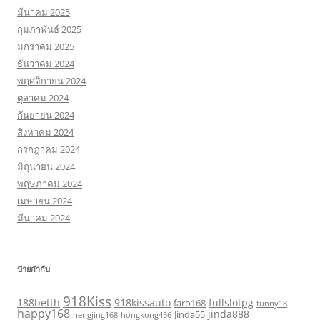
มีนาคม 2025
กุมภาพันธ์ 2025
มกราคม 2025
ธันวาคม 2024
พฤศจิกายน 2024
ตุลาคม 2024
กันยายน 2024
สิงหาคม 2024
กรกฎาคม 2024
มิถุนายน 2024
พฤษภาคม 2024
เมษายน 2024
มีนาคม 2024
ป้ายกำกับ
918Kiss
188betth
918kissauto
fullslotpg
faro168
funny18
happy168
jinda888
Jinda55
hengjing168
hongkong456