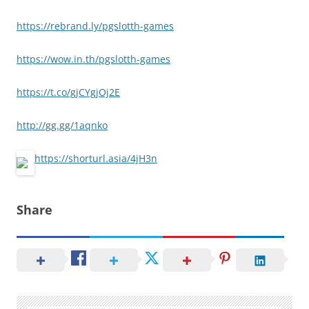
https://rebrand.ly/pgslotth-games
https://wow.in.th/pgslotth-games
https://t.co/gjCYgjOj2E
http://gg.gg/1aqnko
https://shorturl.asia/4jH3n
Share