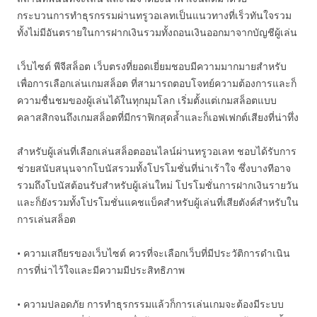
กระบวนการทำธุรกรรมผ่านทรูวอเลทเป็นแนวทางที่เร็วทันใจรวม
ทั้งไม่มีอันตรายในการฝากเงินรวมทั้งถอนเงินออกมาจากบัญชีผู้เล่น
เว็บไซต์ พีจีสล็อต เว็บตรงที่ยอดเยี่ยมชอบมีความมากมายสำหรับ
เพื่อการเลือกเล่นเกมสล็อต ที่สามารถตอบโจทย์ความต้องการและก็
ความชื่นชมของผู้เล่นได้ในทุกมุมโลก เริ่มตั้งแต่เกมสล็อตแบบ
คลาสสิกจนถึงเกมสล็อตที่มีกราฟิกสุดล้ำและก็เอฟเฟกต์เสียงที่น่าทึ่ง
สำหรับผู้เล่นที่เลือกเล่นสล็อตออนไลน์ผ่านทรูวอเลท ชอบได้รับการ
ช่วยสนับสนุนจากโบนัสรวมทั้งโปรโมชั่นที่น่าเร้าใจ ซึ่งบางทีอาจ
รวมถึงโบนัสต้อนรับสำหรับผู้เล่นใหม่ โปรโมชั่นการฝากเงินรายวัน
และก็ยังรวมทั้งโปรโมชั่นแคชแบ็คสำหรับผู้เล่นที่เสียตังค์สำหรับใน
การเล่นสล็อต
• ความเสถียรของเว็บไซต์ ควรที่จะเลือกเว็บที่มีประวัติการดำเนิน
การที่น่าไว้ใจและมีความมีประสิทธิภาพ
• ความปลอดภัย การทำธุรกรรมแล้วก็การเล่นเกมจะต้องมีระบบ