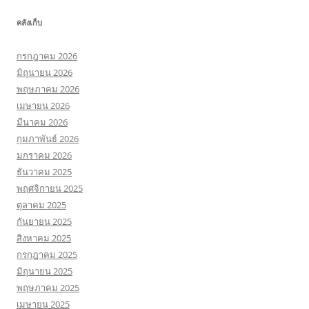
คลังเก็บ
กรกฎาคม 2026
มิถุนายน 2026
พฤษภาคม 2026
เมษายน 2026
มีนาคม 2026
กุมภาพันธ์ 2026
มกราคม 2026
ธันวาคม 2025
พฤศจิกายน 2025
ตุลาคม 2025
กันยายน 2025
สิงหาคม 2025
กรกฎาคม 2025
มิถุนายน 2025
พฤษภาคม 2025
เมษายน 2025