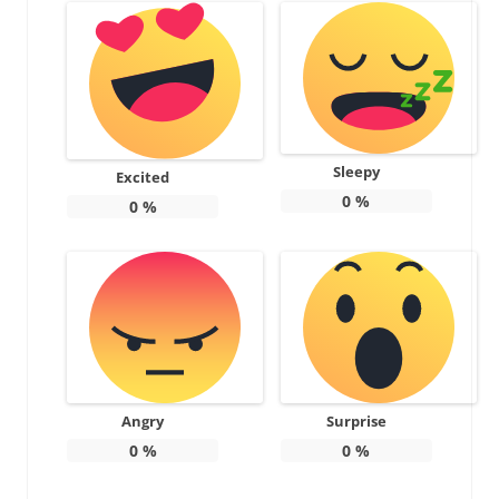
Sleepy
Excited
0
%
0
%
Angry
Surprise
0
%
0
%