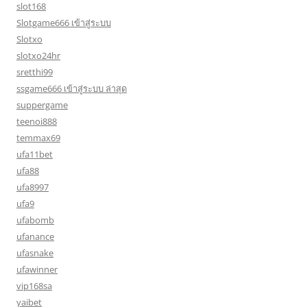
slot168
Slotgame666 เข้าสู่ระบบ
Slotxo
slotxo24hr
sretthi99
ssgame666 เข้าสู่ระบบ ล่าสุด
suppergame
teenoi888
temmax69
ufa11bet
ufa88
ufa8997
ufa9
ufabomb
ufanance
ufasnake
ufawinner
vip168sa
yaibet