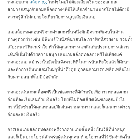
ทดสอบเกม
สล็อต pg
ใหม่ๆโดยไม่ต้องเสี่ยงเงินของคุณ คุณ
สามารถสนุกกับเกมสล็อตต่างๆที่มีให้เลือกจำนวนมากโดยไม่ต้องมี
ความรู้สึกไม่สบายใจเกี่ยวกับการสูญเสียเงินเลย
เกมสล็อตทดสอบฟรีจากค่ายเกมชั้นหนึ่งมักมีความพิเศษในด้าน
ต่างๆตัวอย่างเช่น มีฟีพบร์โบนัสที่น่าสนใจ กราฟิกที่สวยงาม รวมทั้ง
เสียงดนตรีที่น่าเร้าใจ ทำให้คุณสามารถเพลินกับประสบการณ์การ
เล่นที่เต็มไปด้วยความสนุก เล่นเกมสล็อตทดลองฟรีไม่เพียงแค่
ทดลองเกม แม้กระนั้นยังเป็นจังหวะที่ดีในการบันเทิงใจแล้วก็ศึกษา
และทำการค้นพบเกมใหม่ๆที่น่าดึงดูด ทุกคนสามารถเพลิดเพลินไป
กับความสนุกที่ไม่มีข้อจำกัด
ทดลองเล่นเกมสล็อตฟรีเป็นช่องทางที่ดีสำหรับเพื่อการทดลองเกม
ก่อนที่จะเริ่มเล่นด้วยเงินจริง โดยที่ไม่ต้องเสี่ยงเงินของคุณ ยิ่งไป
กว่านี้ยังช่วยให้คุณทดสอบฝึกฝนความสามารถและก็แผนการต่างๆ
ก่อนจะลงเงินจริง
การเล่นเกมสล็อตทดลองฟรีจากค่ายเกมชั้นหนึ่งเป็นวิธีที่น่าสนุก
และก็เป็นประโยชน์สำหรับผู้เล่นทุกคน ด้วยโอกาสที่ไร้ขีดจำกัดใน