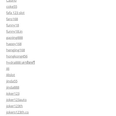
Casino
coke55
fafa 123 slot
faro168
funny18
funny18.in
gaojing888
happy168
hengjing168
hongkong456
hydra888 เครดิตฟรี
Jili
Jilislot
jinda55
jinda888
Joker123
joker123auto
joker123th
jokers123th.co