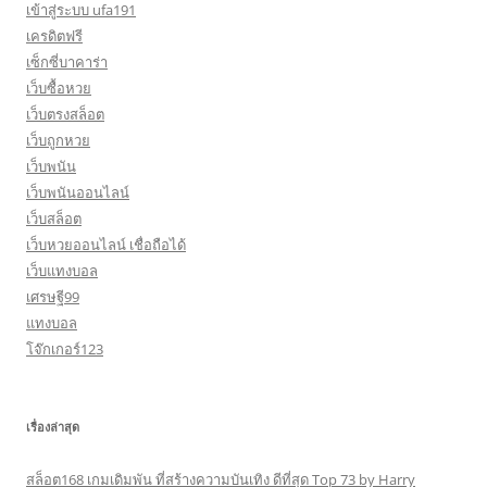
เข้าสู่ระบบ ufa191
เครดิตฟรี
เซ็กซี่บาคาร่า
เว็บซื้อหวย
เว็บตรงสล็อต
เว็บถูกหวย
เว็บพนัน
เว็บพนันออนไลน์
เว็บสล็อต
เว็บหวยออนไลน์ เชื่อถือได้
เว็บแทงบอล
เศรษฐี99
แทงบอล
โจ๊กเกอร์123
เรื่องล่าสุด
สล็อต168 เกมเดิมพัน ที่สร้างความบันเทิง ดีที่สุด Top 73 by Harry