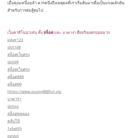
เมื่อคุณเหนื่อยล้า ควรคนึงถึงเหตุผลที่เราเริ่มต้นมาเพื่อเป็นแรงผลักดัน
สำหรับการต่อสู้ต่อไป
เว็บคาสิโนน่าเล่น ทั้ง
สล็อต
และ
บาคาร่า
ตึงจริงแตกบ่อยมาก
joker123
slot168
สล็อตเว็บตรง
slot99
สล็อตเว็บตรง
สล็อต888
สล็อต99
https://www.pussy888fun.vip
บาคาร่า
slotxo
สล็อตทดลอง
คลิปโป๊
1xbetth
pgslot