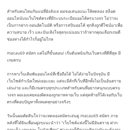
สำหรับคนไหนกันแน่ที่ยังลังเล ผมขอเสนอแนะให้ทดลอง สล็อต
ออนไลน์บนเว็บไซต์ตรงที่มีระบบระเบียบออโต้ครบวงจร ไม่ว่าจะ
เป็นการฝาก-ถอนอัตโนมัติ หรือการสปินออโต้ ทุกสิ่งถูกดีไซน์มาเพื่อ
ความสบาย เร็ว และบันเทิงใจสุดๆแน่นอนว่าถ้าหากคุณเลือกเกมดี
ช่องทางได้กำไรก็อยู่ไม่ไกล
macau69 สมัคร แค่ไม่กี่ขั้นตอน! เริ่มต้นพนันกับเว็บตรงที่ดีที่สุด มี
เกมครบ
การหาเว็บเดิมพันออนไลน์ที่เชื่อถือได้ ไม่ได้ง่ายในปัจจุบัน มี
เว็บไซต์กำเนิดใหม่เยอะแยะ แต่จะมีสักกี่เว็บที่อีกทั้งไม่เป็นอันตราย
เล่นง่าย และก็มีเกมครบทุกประเภทสำหรับคนที่อยากสนุกแบบครบ
วงจร ผมเองเคยลองผิดลองถูกมาหลายเว็บ แต่สุดท้ายก็ได้เจอกับเว็บ
ตรงที่ตอบปัญหาทั้งหมดทุกอย่างจริงๆ
วันนั้นผมตัดสินใจว่าจะทดลองสมัครเล่นดู macau69 สมัคร ภาย
หลังที่ได้ยินเพื่อนฝูงๆแนะนำว่า “เว็บไซต์แห่งนี้ไม่มีอันตราย ฝาก-
ถอนเร็ว เกมเยอะ โบนัสเพียบ” ช่วงแรกก็มีความคิดว่ามันจะต้องยุ่ง