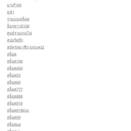
มาเก๊า69
ยูฟ่า
รวมเกมสล็อต
ล็อกดาวน์168
ศูนย์รวมเกมไพ่
สปอร์ตบุ๊ก
สมัครสมาชิก lotto432
สล็อต
สล็อต168
สล็อต456
สล็อต55
สล็อต66
สล็อต777
สล็อต888
สล็อต918
สล็อต918kiss
สล็อต99
สล็อตpg