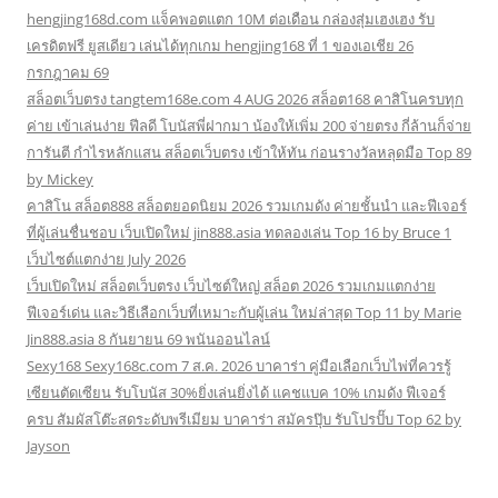
hengjing168d.com แจ็คพอตแตก 10M ต่อเดือน กล่องสุ่มเฮงเฮง รับ
เครดิตฟรี ยูสเดียว เล่นได้ทุกเกม hengjing168 ที่ 1 ของเอเชีย 26
กรกฎาคม 69
สล็อตเว็บตรง tangtem168e.com 4 AUG 2026 สล็อต168 คาสิโนครบทุก
ค่าย เข้าเล่นง่าย ฟีลดี โบนัสพี่ฝากมา น้องให้เพิ่ม 200 จ่ายตรง กี่ล้านก็จ่าย
การันตี กำไรหลักแสน สล็อตเว็บตรง เข้าให้ทัน ก่อนรางวัลหลุดมือ Top 89
by Mickey
คาสิโน สล็อต888 สล็อตยอดนิยม 2026 รวมเกมดัง ค่ายชั้นนำ และฟีเจอร์
ที่ผู้เล่นชื่นชอบ เว็บเปิดใหม่ jin888.asia ทดลองเล่น Top 16 by Bruce 1
เว็บไซต์แตกง่าย July 2026
เว็บเปิดใหม่ สล็อตเว็บตรง เว็บไซต์ใหญ่ สล็อต 2026 รวมเกมแตกง่าย
ฟีเจอร์เด่น และวิธีเลือกเว็บที่เหมาะกับผู้เล่น ใหม่ล่าสุด Top 11 by Marie
Jin888.asia 8 กันยายน 69 พนันออนไลน์
Sexy168 Sexy168c.com 7 ส.ค. 2026 บาคาร่า คู่มือเลือกเว็บไพ่ที่ควรรู้
เซียนตัดเซียน รับโบนัส 30%ยิ่งเล่นยิ่งได้ แคชแบค 10% เกมดัง ฟีเจอร์
ครบ สัมผัสโต๊ะสดระดับพรีเมียม บาคาร่า สมัครปุ๊บ รับโปรปั๊บ Top 62 by
Jayson