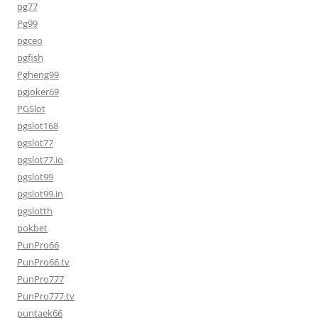
pg77
Pg99
pgceo
pgfish
Pgheng99
pgjoker69
PGSlot
pgslot168
pgslot77
pgslot77.io
pgslot99
pgslot99.in
pgslotth
pokbet
PunPro66
PunPro66.tv
PunPro777
PunPro777.tv
puntaek66