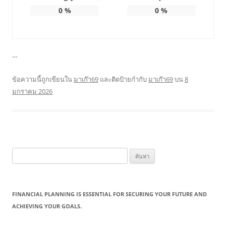
0
%
0
%
…
ข้อความนี้ถูกเขียนใน
มาเก๊า69
และติดป้ายกำกับ
มาเก๊า69
บน
8
มกราคม 2026
ค้นหา
สำหรับ:
FINANCIAL PLANNING IS ESSENTIAL FOR SECURING YOUR FUTURE AND
ACHIEVING YOUR GOALS.