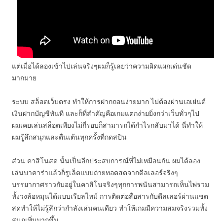
แต่เมื่อได้ลองเข้าไปเล่นจริงๆผมก็รู้เลยว่าความผิดแผกเด่นชัด
มากมาย
ระบบ สล็อตเว็บตรง ทำให้การฝากถอนง่ายมาก ไม่ต้องผ่านเอเย่นต์
เงินฝากบัญชีทันที และก็ที่สำคัญคือเกมแตกง่ายยิ่งกว่าเว็บทั่วๆไป
ผมเคยเล่นสล็อตเพียงไม่กี่รอบก็สามารถได้กำไรกลับมาได้ นี่ทำให้
ผมรู้สึกสนุกและตื่นเต้นทุกครั้งที่กดสปิน
ส่วน คาสิโนสด นั้นเป็นอีกประสบการณ์ที่ไม่เหมือนกัน ผมได้ลอง
เล่นบาคาร่าแล้วก็รูเล็ตแบบถ่ายทอดสดจากดีลเลอร์จริงๆ
บรรยากาศราวกับอยู่ในคาสิโนจริงๆทุกการพนันสามารถเห็นไพ่รวม
ทั้งวงล้อหมุนได้แบบเรียลไทม์ การติดต่อสื่อสารกับดีลเลอร์ผ่านแชต
สดทำให้ไม่รู้สึกว่ากำลังเล่นคนเดียว ทำให้เกมมีความสมจริงรวมทั้ง
สนุกเพิ่มมากขึ้น