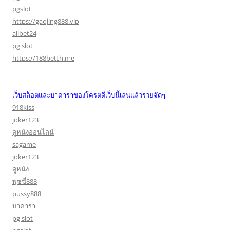
pgslot
https://gaojing888.vip
allbet24
pg slot
https://188betth.me
เว็บสล็อตและบาคาร่าของโครตดีเว็บนี้เล่นแล้วรวยจัดๆ
918kiss
joker123
ดูหนังออนไลน์
sagame
joker123
ดูหนัง
พุซซี่888
pussy888
บาคาร่า
pg slot