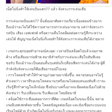
เน็ตไม่นิ่งทำให้เล่นปั่นแตก77 แล้ว จังหวะการเล่นเสีย
การเล่นเกมปั่นแตก77 นั้นต้องอาศัยความเกี่ยวเนื่องค่อนข้างมาก
ถึงแม้ว่าจะไม่ได้ใช้ความสามารถการเล่นมากมาย แต่ว่าจังหวะกา
รสปิน เสียง เอฟเฟกต์ หรือความลื่นไถลมีผลต่อความรู้สึกระหว่าง
เล่นได้ สัญญาณเน็ตไม่นิ่งก็เลยทำให้จังหวะการเล่นเสียได้ง่ายมาก
• เกมกระตุกบ่อยทำอารมณ์สะดุด: เวลาสปินสล็อตไปแล้วเจอภาพ
ค้าง หรือเสียงมาก่อฟ้าพ สมาธิสำหรับการเล่นจะเสียในทันทีเลย
ขอรับ ถึงแม้ว่าจะเป็นตอนสั้นๆแต่มันก็เปลี่ยนฟีลการเล่นได้ง่าย ผู้ที่
กำลังจับจังหวะเกมก็คือเสียอารมณ์ไปเลย
• การโหลดช้าทำให้รำคาญง่ายดายมากยิ่งขึ้น: หลายๆคนอาจไม่รู้
ตัวเลยว่า เวลาที่รอเกมโหลดนานๆหรือเกมไม่ตอบสนองทันที เราจะ
เริ่มรู้สึกรำคาญใจเล็กน้อย ซึ่งมันบางครั้งอาจจะมีผลต่อเนื่องไปด้วย
ดังเช่นว่า รีบเปลี่ยนเกม รีบเพิ่มเบท ไหมมีสมาธิ
• สล็อตใช้การเชื่อมต่อมากกว่าที่คิด: เกมสล็อตในขณะนี้นั้น หลาย
เกมมีเอฟเฟกต์หลายชั้น โหลดข้อมูลต่อเนื่อง และยังเชื่อมระบบแบบ
เรียลไทม์ด้วย ถ้าเกิดเน็ตไม่นิ่งจริงๆล่ะก็ เกมจะออกอาการกระตุก