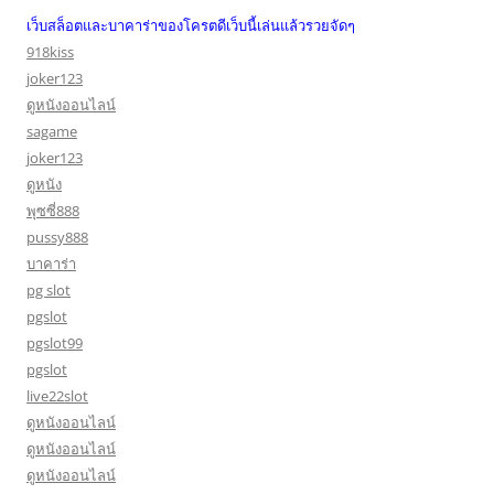
เว็บสล็อตและบาคาร่าของโครตดีเว็บนี้เล่นแล้วรวยจัดๆ
918kiss
joker123
ดูหนังออนไลน์
sagame
joker123
ดูหนัง
พุซซี่888
pussy888
บาคาร่า
pg slot
pgslot
pgslot99
pgslot
live22slot
ดูหนังออนไลน์
ดูหนังออนไลน์
ดูหนังออนไลน์