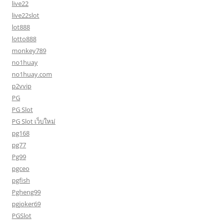
live22
live22slot
lot888
lotto888
monkey789
no1huay
no1huay.com
p2vvip
PG
PG Slot
PG Slot เว็บใหม่
pg168
pg77
Pg99
pgceo
pgfish
Pgheng99
pgjoker69
PGSlot