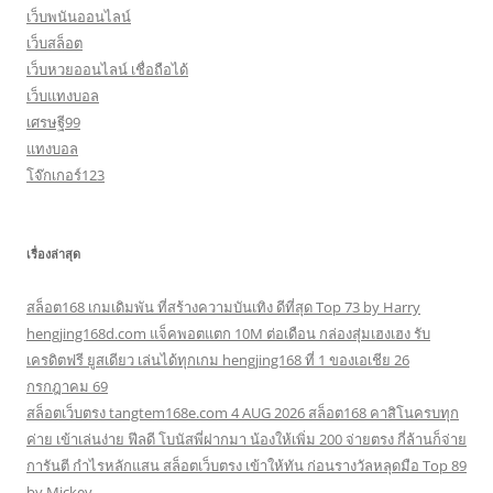
เว็บพนันออนไลน์
เว็บสล็อต
เว็บหวยออนไลน์ เชื่อถือได้
เว็บแทงบอล
เศรษฐี99
แทงบอล
โจ๊กเกอร์123
เรื่องล่าสุด
สล็อต168 เกมเดิมพัน ที่สร้างความบันเทิง ดีที่สุด Top 73 by Harry
hengjing168d.com แจ็คพอตแตก 10M ต่อเดือน กล่องสุ่มเฮงเฮง รับ
เครดิตฟรี ยูสเดียว เล่นได้ทุกเกม hengjing168 ที่ 1 ของเอเชีย 26
กรกฎาคม 69
สล็อตเว็บตรง tangtem168e.com 4 AUG 2026 สล็อต168 คาสิโนครบทุก
ค่าย เข้าเล่นง่าย ฟีลดี โบนัสพี่ฝากมา น้องให้เพิ่ม 200 จ่ายตรง กี่ล้านก็จ่าย
การันตี กำไรหลักแสน สล็อตเว็บตรง เข้าให้ทัน ก่อนรางวัลหลุดมือ Top 89
by Mickey