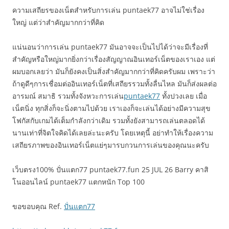
ความเสถียรของเน็ตสำหรับการเล่น puntaek77 อาจไม่ใช่เรื่อง
ใหญ่ แต่ว่าสำคัญมากกว่าที่คิด
แน่นอนว่าการเล่น puntaek77 มันอาจจะเป็นไปได้ว่าจะมีเรื่องที่
สำคัญหรือใหญ่มากยิ่งกว่าเรื่องสัญญาณอินเทอร์เน็ตของเราเอง แต่
ผมบอกเลยว่า มันก็ยังคงเป็นสิ่งสำคัญมากกว่าที่คิดครับผม เพราะว่า
ถ้าดูดีๆการเชื่อมต่ออินเทอร์เน็ตที่เสถียรรวมทั้งลื่นไหล มันก็ส่งผลต่อ
อารมณ์ สมาธิ รวมทั้งจังหวะการเล่น
puntaek77
ทั้งปวงเลย เมื่อ
เน็ตนิ่ง ทุกสิ่งก็จะนิ่งตามไปด้วย เราเองก็จะเล่นได้อย่างมีความสุข
โฟกัสกับเกมได้เต็มกำลังกว่าเดิม รวมทั้งยังสามารถเล่นตลอดได้
นานเท่าที่จิตใจคิดได้เลยล่ะนะครับ โดยเหตุนี้ อย่าทำให้เรื่องความ
เสถียรภาพของอินเทอร์เน็ตแย่ๆมารบกวนการเล่นของคุณนะครับ
เว็บตรง100% ปั่นแตก77 puntaek77.fun 25 JUL 26 Barry คาสิ
โนออนไลน์ puntaek77 แตกหนัก Top 100
ขอขอบคุณ Ref.
ปั่นแตก77