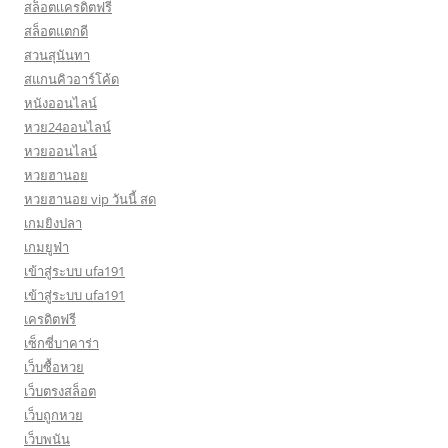
สล็อตเเครดิตฟรี
สล็อตแตกดี
สวนสุนันทา
สแกนคิวอาร์โค้ด
หนังออนไลน์
หวย24ออนไลน์
หวยออนไลน์
หวยฮานอย
หวยฮานอย vip วันนี้ สด
เกมยิงปลา
เกมยูฟ่า
เข้าสู่ระบบ ufa191
เข้าสู่ระบบ ufa191
เครดิตฟรี
เซ็กซี่บาคาร่า
เว็บซื้อหวย
เว็บตรงสล็อต
เว็บถูกหวย
เว็บพนัน