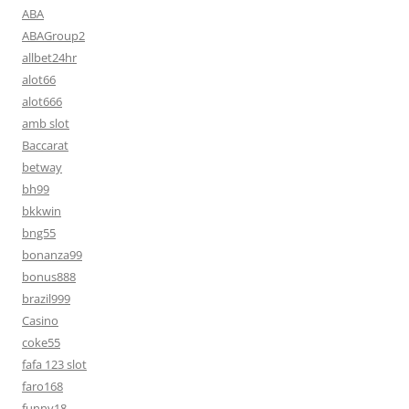
ABA
ABAGroup2
allbet24hr
alot66
alot666
amb slot
Baccarat
betway
bh99
bkkwin
bng55
bonanza99
bonus888
brazil999
Casino
coke55
fafa 123 slot
faro168
funny18