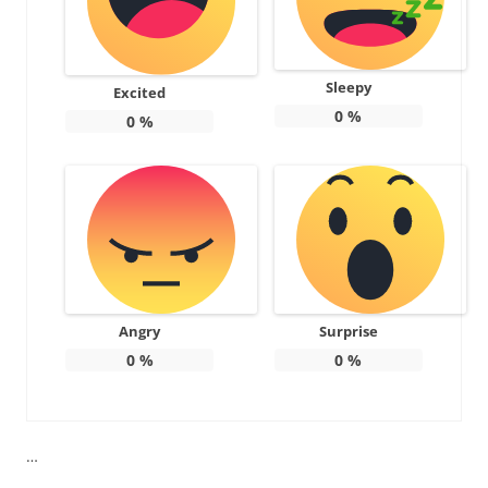
Sleepy
Excited
0
%
0
%
Angry
Surprise
0
%
0
%
…