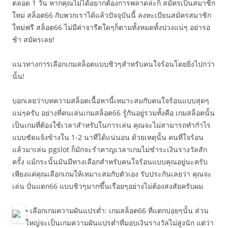
ตลอด 1 วัน หากคุณไม่ได้อยากต้องการพลาดล่ะก็ สมัครเป็นสมาชิก
ใหม่ สล็อต66 กับพวกเราได้แล้วปัจจุบันนี้ ลงทะเบียนสมัครสมาชิก
ใหม่ฟรี สล็อต66 ไม่มีค่าจารีตใดๆก็ตามทั้งหมดทั้งปวงแน่ๆ อย่ารอ
ช้า สมัครเลย!
แนวทางการเลือกเกมสล็อตแบบชิวๆสำหรับคนใจร้อนโดยยิ่งไปกว่า
นั้น!
บอกเลยว่าบทความสล็อตเนื้อหานี้เหมาะสมกับคนใจร้อนแบบสุดๆ
แน่ๆครับ อย่างที่คนเล่นเกมสล็อต66 รู้กันอยู่รวมทั้งคือ เกมสล็อตนั้น
เป็นเกมที่ต้องใช้เวลาสำหรับในการเล่น คุณจะไม่สามารถทำกำไร
แบบชัดแจ้งข้างใน 1-2 นาทีได้แน่นอน ด้วยเหตุนั้น คนที่ใจร้อน
แล้วมาเล่น pgslot ก็มักจะรำคาญเวลาเกมไม่ชำระเงินรางวัลสัก
ครั้ง แม้กระนั้นมันมีทางเลือกสำหรับคนใจร้อนแบบคุณอยู่นะครับ
เพียงแค่คุณเลือกเกมให้เหมาะสมกับตัวเอง รับประกันเลยว่า คุณจะ
เล่น ปั่นแตก66 แบบชิวๆมากขึ้นเรื่อยๆอย่างไม่ต้องสงสัยครับผม
• เลือกเกมความผันแปรต่ำ: เกมสล็อต66 ที่แตกบ่อยๆนั้น ส่วน
ใหญ่จะเป็นเกมความผันแปรต่ำที่มอบเงินรางวัลไม่สูงนัก แต่ว่า