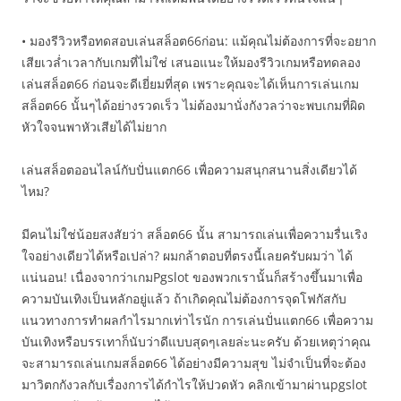
• มองรีวิวหรือทดสอบเล่นสล็อต66ก่อน: แม้คุณไม่ต้องการที่จะอยาก
เสียเวล่ำเวลากับเกมที่ไม่ใช่ เสนอแนะให้มองรีวิวเกมหรือทดลอง
เล่นสล็อต66 ก่อนจะดีเยี่ยมที่สุด เพราะคุณจะได้เห็นการเล่นเกม
สล็อต66 นั้นๆได้อย่างรวดเร็ว ไม่ต้องมานั่งกังวลว่าจะพบเกมที่ผิด
หัวใจจนพาหัวเสียได้ไม่ยาก
เล่นสล็อตออนไลน์กับปั่นแตก66 เพื่อความสนุกสนานสิ่งเดียวได้
ไหม?
มีคนไม่ใช่น้อยสงสัยว่า สล็อต66 นั้น สามารถเล่นเพื่อความรื่นเริง
ใจอย่างเดียวได้หรือเปล่า? ผมกล้าตอบที่ตรงนี้เลยครับผมว่า ได้
แน่นอน! เนื่องจากว่าเกมPgslot ของพวกเรานั้นก็สร้างขึ้นมาเพื่อ
ความบันเทิงเป็นหลักอยู่แล้ว ถ้าเกิดคุณไม่ต้องการจุดโฟกัสกับ
แนวทางการทำผลกำไรมากเท่าไรนัก การเล่นปั่นแตก66 เพื่อความ
บันเทิงหรือบรรเทาก็นับว่าดีแบบสุดๆเลยล่ะนะครับ ด้วยเหตุว่าคุณ
จะสามารถเล่นเกมสล็อต66 ได้อย่างมีความสุข ไม่จำเป็นที่จะต้อง
มาวิตกกังวลกับเรื่องการได้กำไรให้ปวดหัว คลิกเข้ามาผ่านpgslot