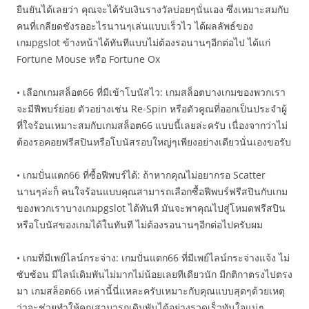
ยืนยันได้เลยว่า คุณจะได้รับเงินรางวัลบ่อยๆนั่นเอง ซึ่งเหมาะสมกับ
คนที่เกลียดชังรออะไรนานๆเล่นแบบเร็วไว ได้ผลลัพธ์ของ
เกมpgslot ข้างหน้าได้ทันทีแบบไม่ต้องรอนานๆอีกต่อไป ได้แก่
Fortune Mouse หรือ Fortune Ox
• เลือกเกมสล็อต66 ที่มีเข้าโบนัสไว: เกมสล็อตบางเกมของพวกเรา
จะมีฟีพบร์ย่อย ตัวอย่างเช่น Re-Spin หรือตัวคูณที่ออกเป็นประจำผู้
ที่ใจร้อนเหมาะสมกับเกมสล็อต66 แบบนี้เลยล่ะครับ เนื่องจากว่าไม่
ต้องรอคอยฟรีสปินหรือโบนัสรอบใหญ่ๆเพียงอย่างเดียวนั่นเองขอรับ
• เกมปั่นแตก66 ที่ซื้อฟีพบร์ได้: ถ้าหากคุณไม่อยากรอ Scatter
นานๆล่ะก็ คนใจร้อนแบบคุณสามารถเลือกซื้อฟีพบร์ฟรีสปินกับเกม
ของพวกเราบางเกมpgslot ได้ทันที มันจะพาคุณไปสู่โหมดฟรีสปิน
หรือโบนัสของเกมได้ในทันที ไม่ต้องรอนานๆอีกต่อไปครับผม
• เกมที่มีเพย์ไลน์กระจ่าง: เกมปั่นแตก66 ที่มีเพย์ไลน์กระจ่างแจ้ง ไม่
ซับซ้อน มีไลน์เดิมพันไม่มากไม่น้อยเลยทีเดียวนัก มีกติกาตรงไปตรง
มา เกมสล็อต66 เหล่านี้นี่แหละครับเหมาะกับคุณแบบสุดๆด้วยเหตุ
ว่าจะช่วยทำให้คุณสามารถเดิมพันได้อย่างรวดเร็วทันใจแน่ๆ