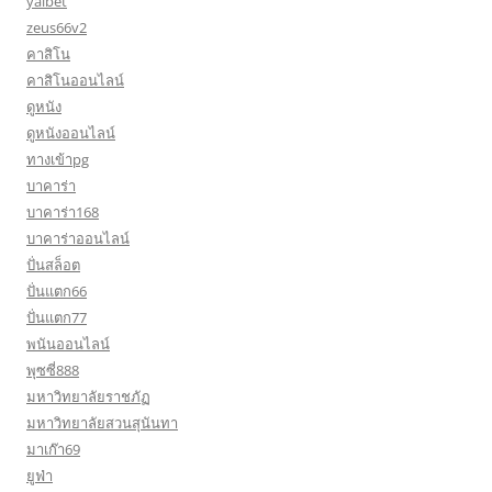
yaibet
zeus66v2
คาสิโน
คาสิโนออนไลน์
ดูหนัง
ดูหนังออนไลน์
ทางเข้าpg
บาคาร่า
บาคาร่า168
บาคาร่าออนไลน์
ปั่นสล็อต
ปั่นแตก66
ปั่นแตก77
พนันออนไลน์
พุซซี่888
มหาวิทยาลัยราชภัฏ
มหาวิทยาลัยสวนสุนันทา
มาเก๊า69
ยูฟ่า