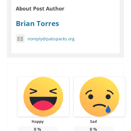
About Post Author
Brian Torres
noreply@pabspacks.org
Happy
Sad
0
%
0
%