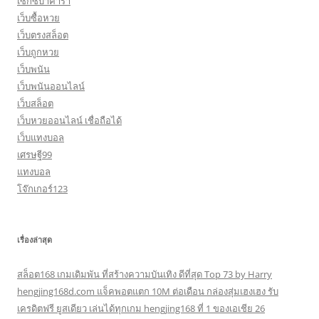
เซ็กซี่บาคาร่า
เว็บซื้อหวย
เว็บตรงสล็อต
เว็บถูกหวย
เว็บพนัน
เว็บพนันออนไลน์
เว็บสล็อต
เว็บหวยออนไลน์ เชื่อถือได้
เว็บแทงบอล
เศรษฐี99
แทงบอล
โจ๊กเกอร์123
เรื่องล่าสุด
สล็อต168 เกมเดิมพัน ที่สร้างความบันเทิง ดีที่สุด Top 73 by Harry
hengjing168d.com แจ็คพอตแตก 10M ต่อเดือน กล่องสุ่มเฮงเฮง รับ
เครดิตฟรี ยูสเดียว เล่นได้ทุกเกม hengjing168 ที่ 1 ของเอเชีย 26