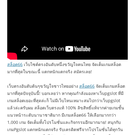
สล็อต66
เว็บไซต์ตรงอันดับหนึ่งขวัญใจคนไทย จัดเต็มเกมสล็อต
มากที่สุดในขณะนี้ แตกหนักแตกจริง สมัครเลย!
เว็บตรงอันดับต้นๆขวัญใจชาวไทยอย่าง
สล็อต66
จัดเต็มเกมสล็อต
มากที่สุดปัจจุบันนี้! บอกเลยว่า หากคุณกำลังมองหาเว็บpgslot ที่มี
เกมสล็อตเยอะที่สุดล่ะก็ ไม่มีเว็บไหนเหมาะสมไปกว่าเว็บpgslot
แล้วล่ะครับผม สล็อตเว็บตรงแท้ 100% ลิขสิทธิ์แท้จากค่ายเกมชั้น
แนวหน้าระดับนานาชาติมาก มีเกมสล็อต66 ให้เลือกมากกว่า
1,000 เกม จัดเต็มทั้งโปรโมชั่นและกิจกรรมอีกมากมาย! สนุกกับ
เกมPgslot แตกหนักแตกจริง รับเครดิตฟรีจากโปรโมชั่นได้ทุกวัน