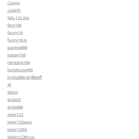
Casino
coke55
fafa 123 slot
faro168
funny18
funny18.in
gaojing888
happy168
hengjing168
hongkong456
hydra888 เครดิตฟรี
Jili
Jilislot
jinda55
jinda888
Joker123
joker123auto
joker123th
jokers123th.co