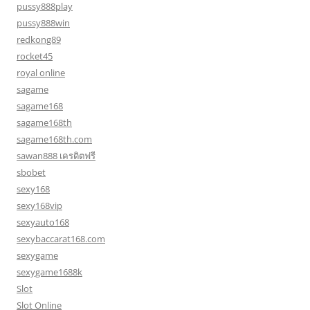
pussy888play
pussy888win
redkong89
rocket45
royal online
sagame
sagame168
sagame168th
sagame168th.com
sawan888 เครดิตฟรี
sbobet
sexy168
sexy168vip
sexyauto168
sexybaccarat168.com
sexygame
sexygame1688k
Slot
Slot Online