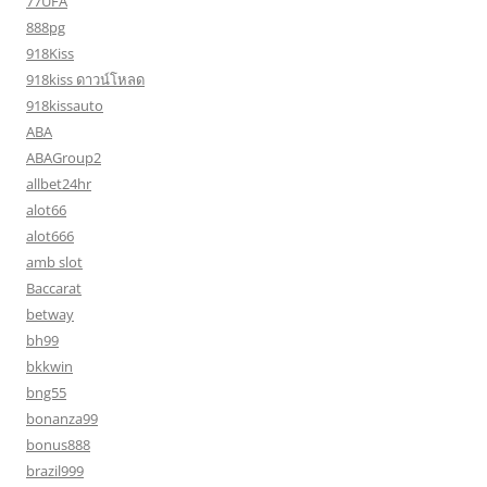
77UFA
888pg
918Kiss
918kiss ดาวน์โหลด
918kissauto
ABA
ABAGroup2
allbet24hr
alot66
alot666
amb slot
Baccarat
betway
bh99
bkkwin
bng55
bonanza99
bonus888
brazil999