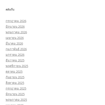
คลังเก็บ
กรกฎาคม 2026
มิถุนายน 2026
พฤษภาคม 2026
เมษายน 2026
มีนาคม 2026
กุมภาพันธ์ 2026
มกราคม 2026
ธันวาคม 2025
พฤศจิกายน 2025
ตุลาคม 2025
กันยายน 2025
สิงหาคม 2025
กรกฎาคม 2025
มิถุนายน 2025
พฤษภาคม 2025