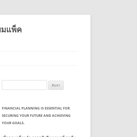
ยมแพ็ค
ค้นหา
สำหรับ:
FINANCIAL PLANNING IS ESSENTIAL FOR
SECURING YOUR FUTURE AND ACHIEVING
YOUR GOALS.