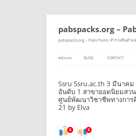
pabspacks.org – Pab
pabspacks.org – Pabs Packs: สำรวจสินค้า
หน้าแรก
BLOG
CONTACT
Ssru Ssru.ac.th 3 มีนาคม
อันดับ 1 สาขายอดนิยมสวนส
ศูนย์พัฒนาวิชาชีพทางการศ
21 by Elva
0
0