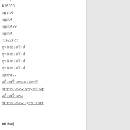
บาคาร่า
pg slot
pgslot
pgslot99
pgslot
live22slot
ดูหนังออนไลน์
ดูหนังออนไลน์
ดูหนังออนไลน์
ดูหนังออนไลน์
pgslot77
สล็อตเว็บตรงเครดิตฟรี
https://www.sexy168.vip
สล็อตเว็บตรง
https://www.ngernn.net
หมวดหมู่