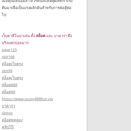
เมื่อคุณเหนื่อยล้า ควรคนึงถึงเหตุผลที่เราเริ่ม
ต้นมาเพื่อเป็นแรงผลักดันสำหรับการต่อสู้ต่อ
ไป
เว็บคาสิโนน่าเล่น ทั้ง
สล็อต
และ
บาคาร่า
ตึง
จริงแตกบ่อยมาก
joker123
slot168
สล็อตเว็บตรง
slot99
สล็อตเว็บตรง
สล็อต888
สล็อต99
https://www.pussy888fun.vip
บาคาร่า
slotxo
สล็อตทดลอง
คลิปโป๊