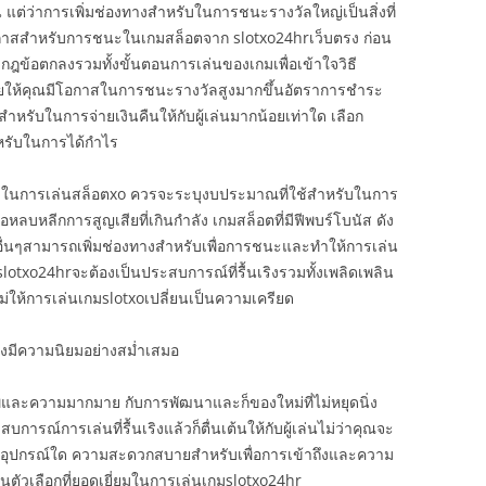
แต่ว่าการเพิ่มช่องทางสำหรับในการชนะรางวัลใหญ่เป็นสิ่งที่
่มโอกาสสำหรับการชนะในเกมสล็อตจาก slotxo24hrเว็บตรง ก่อน
ากฎข้อตกลงรวมทั้งขั้นตอนการเล่นของเกมเพื่อเข้าใจวิธี
่วยให้คุณมีโอกาสในการชนะรางวัลสูงมากขึ้นอัตราการชำระ
งสำหรับในการจ่ายเงินคืนให้กับผู้เล่นมากน้อยเท่าใด เลือก
ำหรับในการได้กำไร
บในการเล่นสล็อตxo ควรจะระบุงบประมาณที่ใช้สำหรับในการ
หลบหลีกการสูญเสียที่เกินกำลัง เกมสล็อตที่มีฟีพบร์โบนัส ดัง
ษอื่นๆสามารถเพิ่มช่องทางสำหรับเพื่อการชนะและทำให้การเล่น
otxo24hrจะต้องเป็นประสบการณ์ที่รื้นเริงรวมทั้งเพลิดเพลิน
ไม่ให้การเล่นเกมslotxoเปลี่ยนเป็นความเครียด
งคงมีความนิยมอย่างสม่ำเสมอ
และความมากมาย กับการพัฒนาและก็ของใหม่ที่ไม่หยุดนิ่ง
การณ์การเล่นที่รื้นเริงแล้วก็ตื่นเต้นให้กับผู้เล่นไม่ว่าคุณจะ
านอุปกรณ์ใด ความสะดวกสบายสำหรับเพื่อการเข้าถึงและความ
ตัวเลือกที่ยอดเยี่ยมในการเล่นเกมslotxo24hr