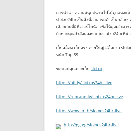
การนำเอาความสนุกสนานไปได้ทุกแห่งแล้
slotxo24hrเป็นสิ่งที่สามารถทำเป็นกล้วย
เลือกเกมที่มีฟีเจอร์โบนัส เพื่อให้คุณส
ถ้าหากคุณกำลังมองหาเกมslotxo24hrที่น่า
เว็บสล็อต เว็บตรง ค่ายใหญ่ สล็อตxo slot
หนัก Top 89
ขอขอบคุณมากเว็บ
slotxo
https://bit.ly/slotxos24hr-live
https://rebrand.ly/slotxos24hr-live
https://wow.in.th/slotxos24hr-live
http://gg.gg/slotxos24hr-live