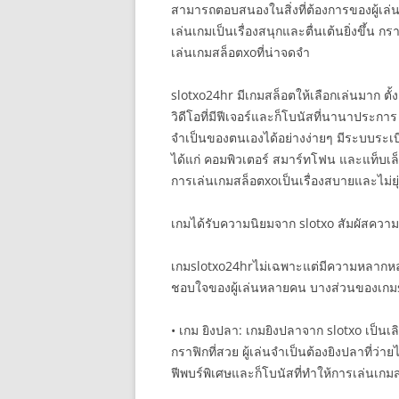
สามารถตอบสนองในสิ่งที่ต้องการของผู้เล่นไ
เล่นเกมเป็นเรื่องสนุกและตื่นเต้นยิ่งขึ้น ก
เล่นเกมสล็อตxoที่น่าจดจำ
slotxo24hr มีเกมสล็อตให้เลือกเล่นมาก ตั
วิดีโอที่มีฟีเจอร์และก็โบนัสที่นานาประการ
จำเป็นของตนเองได้อย่างง่ายๆ มีระบบระเบีย
ได้แก่ คอมพิวเตอร์ สมาร์ทโฟน และแท็บเล็ต 
การเล่นเกมสล็อตxoเป็นเรื่องสบายและไม่ยุ
เกมได้รับความนิยมจาก slotxo สัมผัสควา
เกมslotxo24hrไม่เฉพาะแต่มีความหลากหลาย 
ชอบใจของผู้เล่นหลายคน บางส่วนของเกมslo
• เกม ยิงปลา: เกมยิงปลาจาก slotxo เป็น
กราฟิกที่สวย ผู้เล่นจำเป็นต้องยิงปลาที่ว
ฟีพบร์พิเศษและก็โบนัสที่ทำให้การเล่นเกมสล