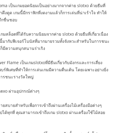
ma เป็นเกมยอดนิยมเป็นอย่างมากจากค่าย slotxo ด้วยธีมที่
ดึงดูด เกมนี้มีกราฟิกที่งดงามแล้วก็การเล่นที่น่าเร้าใจ ทำให้
สึกชื่นชอบ
สล็อตที่ได้รับความนิยมจากค่าย slotxo ด้วยธีมที่เกี่ยวเนื่อง
ี้มากับฟีเจอร์โบนัสที่มากมายรวมทั้งจังหวะสำหรับในการชนะ
วก็มีความสนุกสนานร่าเริง
Flame เป็นเกมslotxoที่มีธีมเกี่ยวกับมังกรและการเสี่ยง
บร์พิเศษที่ทำให้การเล่นเกมมีความตื่นเต้น โดยเฉพาะอย่างยิ่ง
บการชนะรางวัลใหญ่
อตxo ผ่านอุปกรณ์ต่างๆ
สบายสำหรับเพื่อการเข้าถึงผ่านเครื่องไม้เครื่องมือต่างๆ
ด้ทุกที่ คุณสามารถเข้าถึงเกม slotxo ผ่านเครื่องใช้ไม้สอย