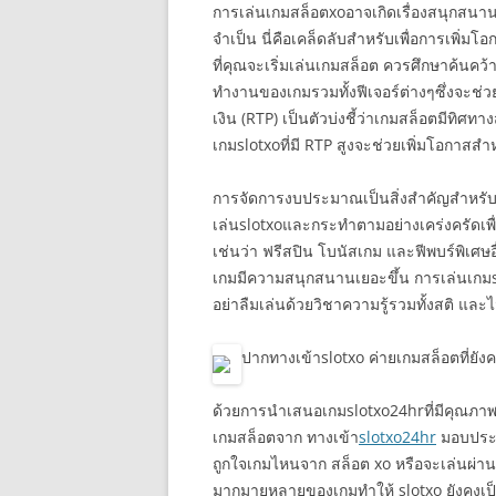
การเล่นเกมสล็อตxoอาจเกิดเรื่องสนุกสนาน 
จำเป็น นี่คือเคล็ดลับสำหรับเพื่อการเพิ
ที่คุณจะเริ่มเล่นเกมสล็อต ควรศึกษาค้นคว้
ทำงานของเกมรวมทั้งฟีเจอร์ต่างๆซึ่งจะช
เงิน (RTP) เป็นตัวบ่งชี้ว่าเกมสล็อตมีทิศทา
เกมslotxoที่มี RTP สูงจะช่วยเพิ่มโอกาสส
การจัดการงบประมาณเป็นสิ่งสำคัญสำหรั
เล่นslotxoและกระทำตามอย่างเคร่งครัดเพื่อ
เช่นว่า ฟรีสปิน โบนัสเกม และฟีพบร์พิเศ
เกมมีความสนุกสนานเยอะขึ้น การเล่นเกมsl
อย่าลืมเล่นด้วยวิชาความรู้รวมทั้งสติ และ
ปากทางเข้าslotxo ค่ายเกมสล็อตที่ยั
ด้วยการนำเสนอเกมslotxo24hrที่มีคุณภาพ
เกมสล็อตจาก ทางเข้า
slotxo24hr
มอบประสบ
ถูกใจเกมไหนจาก สล็อต xo หรือจะเล่นผ่
มากมายหลายของเกมทำให้ slotxo ยังคงเป็น