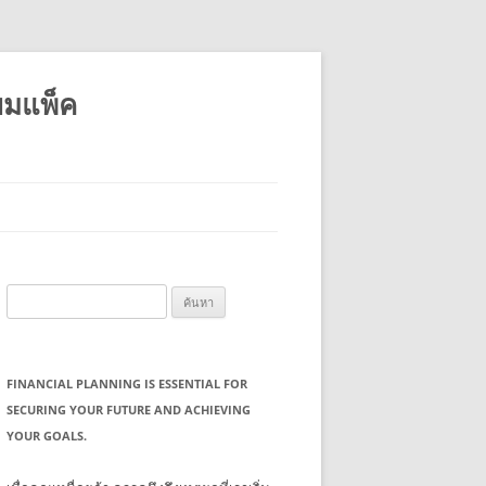
ยมแพ็ค
ค้นหา
สำหรับ:
FINANCIAL PLANNING IS ESSENTIAL FOR
SECURING YOUR FUTURE AND ACHIEVING
YOUR GOALS.