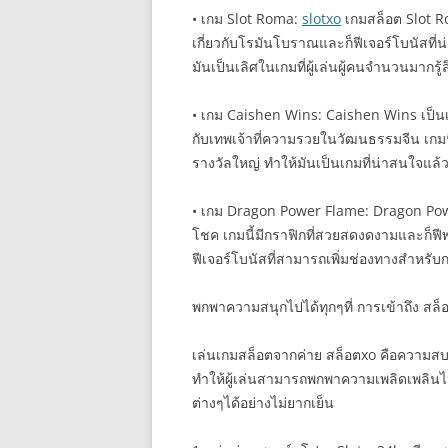
• เกม Slot Roma:
slotxo
เกมสล็อต Slot Ro
เกี่ยวกับโรมันโบราณและก็ฟีเจอร์โบนัสที่น่า
มันเป็นเลิศในเกมที่ผู้เล่นผู้คนจำนวนมากรู้
• เกม Caishen Wins: Caishen Wins เป็นเกม
กับเทพเจ้าที่ความรวยในวัฒนธรรมจีน เกมน
รางวัลใหญ่ ทำให้มันเป็นเกมที่น่าสนใจแล้
• เกม Dragon Power Flame: Dragon Power 
โชค เกมนี้มีกราฟิกที่สวยสดงดงามและก็ฟีพ
ฟีเจอร์โบนัสที่สามารถเพิ่มช่องทางสำหรั
พกพาความสนุกไปได้ทุกๆที่ การเข้าถึง สล็
เล่นเกมสล็อตจากค่าย สล็อตxo คือความสบาย
ทำให้ผู้เล่นสามารถพกพาความเพลิดเพลินไปไ
ต่างๆได้อย่างไม่ยากเย็น