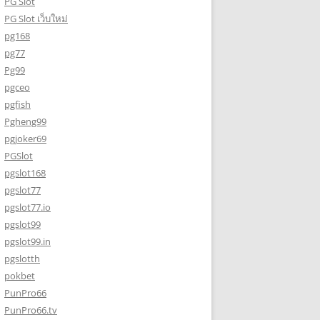
PG Slot
PG Slot เว็บใหม่
pg168
pg77
Pg99
pgceo
pgfish
Pgheng99
pgjoker69
PGSlot
pgslot168
pgslot77
pgslot77.io
pgslot99
pgslot99.in
pgslotth
pokbet
PunPro66
PunPro66.tv