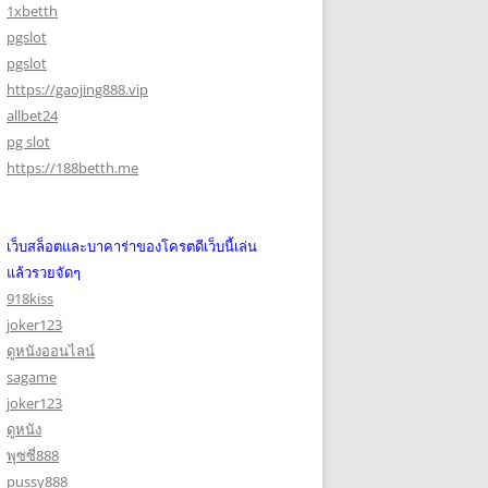
1xbetth
pgslot
pgslot
https://gaojing888.vip
allbet24
pg slot
https://188betth.me
เว็บสล็อตและบาคาร่าของโครตดีเว็บนี้เล่น
แล้วรวยจัดๆ
918kiss
joker123
ดูหนังออนไลน์
sagame
joker123
ดูหนัง
พุซซี่888
pussy888