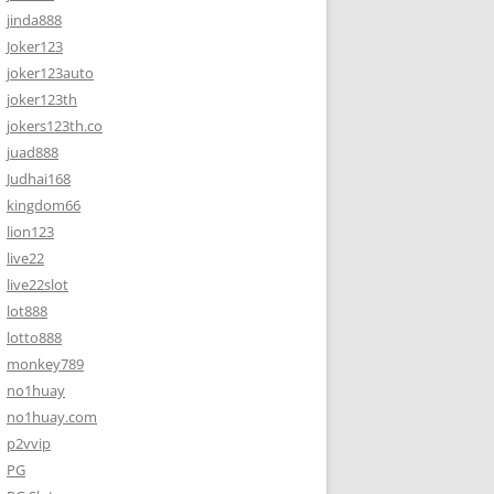
jinda888
Joker123
joker123auto
joker123th
jokers123th.co
juad888
Judhai168
kingdom66
lion123
live22
live22slot
lot888
lotto888
monkey789
no1huay
no1huay.com
p2vvip
PG