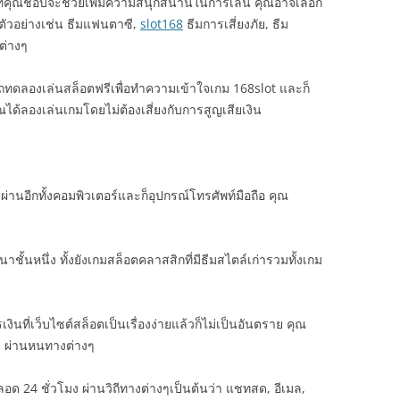
ิกที่คุณชอบจะช่วยเพิ่มความสนุกสนานในการเล่น คุณอาจเลือก
ัวอย่างเช่น ธีมแฟนตาซี,
slot168
ธีมการเสี่ยงภัย, ธีม
ต่างๆ
รถทดลองเล่นสล็อตฟรีเพื่อทำความเข้าใจเกม 168slot และก็
ณได้ลองเล่นเกมโดยไม่ต้องเสี่ยงกับการสูญเสียเงิน
 ผ่านอีกทั้งคอมพิวเตอร์และก็อุปกรณ์โทรศัพท์มือถือ คุณ
าชั้นหนึ่ง ทั้งยังเกมสล็อตคลาสสิกที่มีธีมสไตล์เก่ารวมทั้งเกม
ที่เว็บไซต์สล็อตเป็นเรื่องง่ายแล้วก็ไม่เป็นอันตราย คุณ
ว ผ่านหนทางต่างๆ
ลอด 24 ชั่วโมง ผ่านวิถีทางต่างๆเป็นต้นว่า แชทสด, อีเมล,