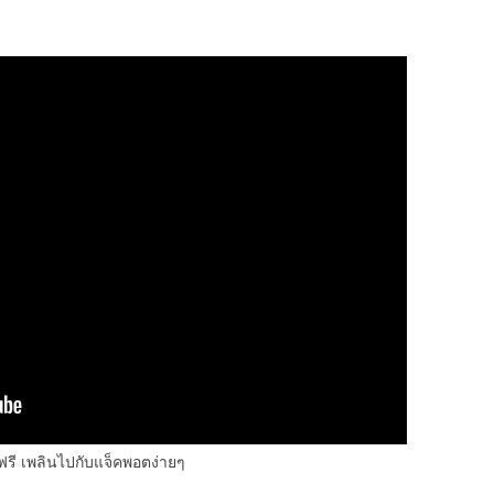
ฟรี เพลินไปกับแจ็คพอตง่ายๆ