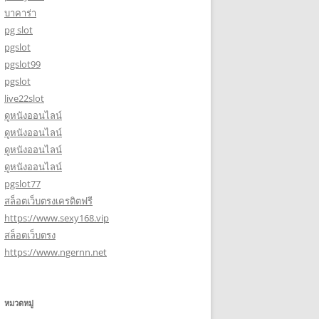
บาคาร่า
pg slot
pgslot
pgslot99
pgslot
live22slot
ดูหนังออนไลน์
ดูหนังออนไลน์
ดูหนังออนไลน์
ดูหนังออนไลน์
pgslot77
สล็อตเว็บตรงเครดิตฟรี
https://www.sexy168.vip
สล็อตเว็บตรง
https://www.ngernn.net
หมวดหมู่