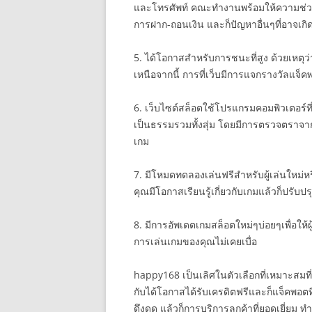
และโทรศัพท์ คณะทำงานพร้อมให้ความช่วยเห
การฝาก-ถอนเงิน และก็ปัญหาอื่นๆที่อาจเกิด
5. ได้โอกาสสำหรับการชนะที่สูง ด้วยเหตุว่า
เหนือจากนี้ การที่เว็บมีการแจกรางวัลแจ็
6. เว็บไซต์สล็อตใช้โปรแกรมคอมพิวเตอร์ที่
เป็นธรรมรวมทั้งสุ่ม โดยมีการตรวจตราจา
เกม
7. มีโหมดทดลองเล่นฟรีสำหรับผู้เล่นใหม่หร
คุณมีโอกาสเรียนรู้เกี่ยวกับเกมแล้วก็ปร
8. มีการอัพเดตเกมสล็อตใหม่ๆบ่อยๆเพื่อให้ผู
การเล่นเกมของคุณไม่เคยเบื่อ
happy168 เป็นเลิศในตัวเลือกที่เหมาะสมที
กับได้โอกาสได้รับเครดิตฟรีและก็แจ็คพอตท
ดึงดูด แล้วก็การบริการลูกค้าที่ยอดเยี่ย