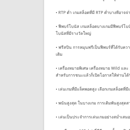
• RTP ต่ำ เกมสล็อตที่มี RTP ต่ำบางทีอาจจ่
• ฟีพบร์โบนัส เกมสล็อตบางเกมมีฟีพบร์โบน
โบนัสที่มีรางวัลใหญ่
• ฟรีสปิน การหมุนฟรีเป็นฟีพบร์ที่ได้รับคว
เติม
• เครื่องหมายพิเศษ เครื่องหมาย Wild และ 
สำหรับการชนะแล้วก็เปิดโอกาสให้ท่านได้
• เล่นเกมที่มีแจ็คพอตสูง เลือกเกมสล็อตที่
• พนันสูงสุด ในบางเกม การเดิมพันสูงสุด
• เล่นเป็นประจำการเล่นเกมอย่างสม่ำเสม