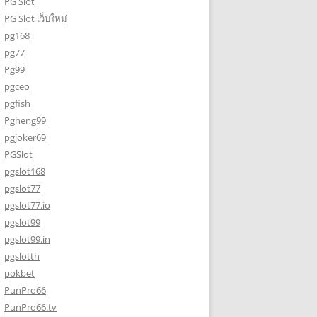
PG Slot
PG Slot เว็บใหม่
pg168
pg77
Pg99
pgceo
pgfish
Pgheng99
pgjoker69
PGSlot
pgslot168
pgslot77
pgslot77.io
pgslot99
pgslot99.in
pgslotth
pokbet
PunPro66
PunPro66.tv