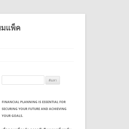
ยมแพ็ค
ค้นหา
สำหรับ:
FINANCIAL PLANNING IS ESSENTIAL FOR
SECURING YOUR FUTURE AND ACHIEVING
YOUR GOALS.