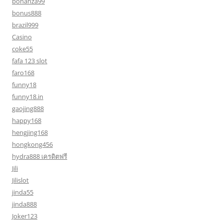
bonanza99
bonus888
brazil999
Casino
coke55
fafa 123 slot
faro168
funny18
funny18.in
gaojing888
happy168
hengjing168
hongkong456
hydra888 เครดิตฟรี
Jili
Jilislot
jinda55
jinda888
Joker123