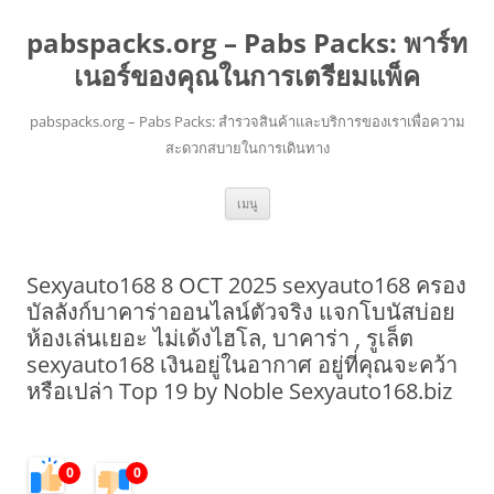
pabspacks.org – Pabs Packs: พาร์ท
เนอร์ของคุณในการเตรียมแพ็ค
pabspacks.org – Pabs Packs: สำรวจสินค้าและบริการของเราเพื่อความ
สะดวกสบายในการเดินทาง
ข้าม
เมนู
ไป
ยัง
เนื้อหา
Sexyauto168 8 OCT 2025 sexyauto168 ครอง
บัลลังก์บาคาร่าออนไลน์ตัวจริง แจกโบนัสบ่อย
ห้องเล่นเยอะ ไม่เด้งไฮโล, บาคาร่า , รูเล็ต
sexyauto168 เงินอยู่ในอากาศ อยู่ที่คุณจะคว้า
หรือเปล่า Top 19 by Noble Sexyauto168.biz
0
0