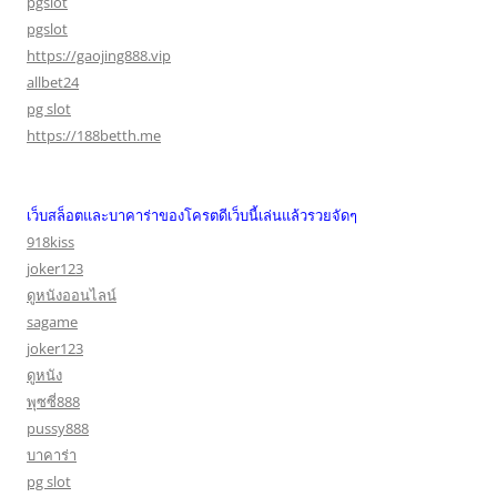
pgslot
pgslot
https://gaojing888.vip
allbet24
pg slot
https://188betth.me
เว็บสล็อตและบาคาร่าของโครตดีเว็บนี้เล่นแล้วรวยจัดๆ
918kiss
joker123
ดูหนังออนไลน์
sagame
joker123
ดูหนัง
พุซซี่888
pussy888
บาคาร่า
pg slot