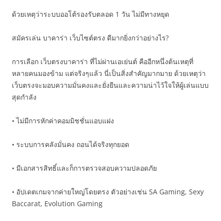
ด้วยเหตุว่าระบบออโต้รองรับตลอด 1 วัน ไม่มีทางหยุด
สมัครเล่น บาคาร่า เว็บไซต์ตรง ดีมากยิ่งกว่าอย่างไร?
การเลือก เว็บตรงบาคาร่า ที่ไม่ผ่านเอเย่นต์ คืออีกหนึ่งต้นเหตุที่
หลายคนมองข้าม แต่จริงๆแล้ว นี่เป็นสิ่งสำคัญมากมาย ด้วยเหตุว่า
เว็บตรงจะมอบความมั่นคงและยั่งยืนและความน่าไว้ใจให้ผู้เล่นแบบ
สุดกำลัง
• ไม่มีการหักค่าคอมมิชชั่นแอบแฝง
• ระบบการคลังมั่นคง ถอนได้จริงทุกยอด
• มีเอกสารสิทธิ์และก็การตรวจสอบความปลอดภัย
• อัปเดตเกมจากค่ายใหญ่โดยตรง ตัวอย่างเช่น SA Gaming, Sexy
Baccarat, Evolution Gaming