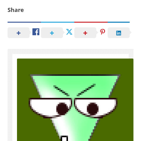
Share