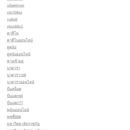
ufawinner
vip168sa
yaibet
zeus66v2
คาสิโน
คาสิโนออนไลน์
ดูหนัง
ดูหนังออนไลน์
ทางเข้าpg
บาคาร่า
บาคาร่า168
บาคาร่าออนไลน์
ปั่นสล็อต
ปั่นแตก66
ปั่นแตก77
พนันออนไลน์
พุซซี่888
มหาวิทยาลัยราชภัฏ