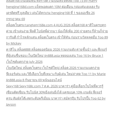
สล็อต168 เกมเดิมพัน ที่สร้างความบันเทิง ดีที่สุด Top 73 by Harry
hengjing168d.com แจ็คพอตแตก 10M ต่อเดือน กล่องสุ่มเฮงเฮง รับ
เครดิตฟรี ยูสเดียว เล่นได้ทุกเกม hengjing168 ที่ 1 ของเอเชีย 26
กรกฎาคม 69
สล็อตเว็บตรง tangtem168e.com 4 AUG 2026 สล็อต168 คาสิโนครบทุก
ค่าย เข้าเล่นง่าย ฟีลดี โบนัสพี่ฝากมา น้องให้เพิ่ม 200 จ่ายตรง กี่ล้านก็จ่าย
การันตี กำไรหลักแสน สล็อตเว็บตรง เข้าให้ทัน ก่อนรางวัลหลุดมือ Top 89
by Mickey
คาสิโน สล็อต888 สล็อตยอดนิยม 2026 รวมเกมดัง ค่ายชั้นนำ และฟีเจอร์
ที่ผู้เล่นชื่นชอบ เว็บเปิดใหม่ jin888.asia ทดลองเล่น Top 16 by Bruce 1
เว็บไซต์แตกง่าย July 2026
เว็บเปิดใหม่ สล็อตเว็บตรง เว็บไซต์ใหญ่ สล็อต 2026 รวมเกมแตกง่าย
ฟีเจอร์เด่น และวิธีเลือกเว็บที่เหมาะกับผู้เล่น ใหม่ล่าสุด Top 11 by Marie
Jin888.asia 8 กันยายน 69 พนันออนไลน์
Sexy168 Sexy168c.com 7 ส.ค. 2026 บาคาร่า คู่มือเลือกเว็บไพ่ที่ควรรู้
เซียนตัดเซียน รับโบนัส 30%ยิ่งเล่นยิ่งได้ แคชแบค 10% เกมดัง ฟีเจอร์
ครบ สัมผัสโต๊ะสดระดับพรีเมียม บาคาร่า สมัครปุ๊บ รับโปรปั๊บ Top 62 by
Jayson