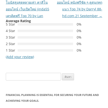
โบนัสสูงสุดหลายเท่า คาสิโน
ออนไลน์ หนังฟรีชัด ๆ ดูสนุกทุก
ออนไลน์ เว็บเปิดใหม่ jinda55
แนว Top 74 by Darryl 88-
เครดิตฟรี Top 70 by Lan
hd.com 21 September
→
Average Rating
5 Star
0%
4 Star
0%
3 Star
0%
2 Star
0%
1 Star
0%
(Add your review)
ค้นหา
สำหรับ:
FINANCIAL PLANNING IS ESSENTIAL FOR SECURING YOUR FUTURE AND
ACHIEVING YOUR GOALS.