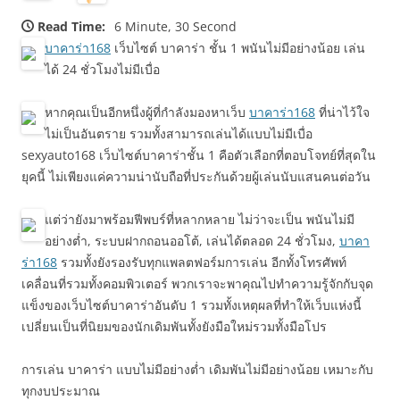
Read Time:
6 Minute, 30 Second
บาคาร่า168
เว็บไซต์ บาคาร่า ชั้น 1 พนันไม่มีอย่างน้อย เล่น
ได้ 24 ชั่วโมงไม่มีเบื่อ
หากคุณเป็นอีกหนึ่งผู้ที่กำลังมองหาเว็บ
บาคาร่า168
ที่น่าไว้ใจ
ไม่เป็นอันตราย รวมทั้งสามารถเล่นได้แบบไม่มีเบื่อ
sexyauto168 เว็บไซต์บาคาร่าชั้น 1 คือตัวเลือกที่ตอบโจทย์ที่สุดใน
ยุคนี้ ไม่เพียงแค่ความน่านับถือที่ประกันด้วยผู้เล่นนับแสนคนต่อวัน
แต่ว่ายังมาพร้อมฟีพบร์ที่หลากหลาย ไม่ว่าจะเป็น พนันไม่มี
อย่างต่ำ, ระบบฝากถอนออโต้, เล่นได้ตลอด 24 ชั่วโมง,
บาคา
ร่า168
รวมทั้งยังรองรับทุกแพลตฟอร์มการเล่น อีกทั้งโทรศัพท์
เคลื่อนที่รวมทั้งคอมพิวเตอร์ พวกเราจะพาคุณไปทำความรู้จักกับจุด
แข็งของเว็บไซต์บาคาร่าอันดับ 1 รวมทั้งเหตุผลที่ทำให้เว็บแห่งนี้
เปลี่ยนเป็นที่นิยมของนักเดิมพันทั้งยังมือใหม่รวมทั้งมือโปร
การเล่น บาคาร่า แบบไม่มีอย่างต่ำ เดิมพันไม่มีอย่างน้อย เหมาะกับ
ทุกงบประมาณ