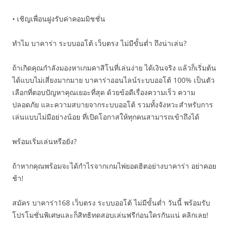
• เชิญเพื่อนฝูงรับค่าคอมมิชชั่น
ทำไม บาคาร่า ระบบออโต้ เว็บตรง ไม่มีขั้นต่ำ ถึงน่าเล่น?
ถ้าเกิดคุณกำลังมองหาเกมคาสิโนที่เล่นง่าย ได้เงินจริง แล้วก็เริ่มต้น
ได้แบบไม่เสี่ยงมากมาย บาคาร่าออนไลน์ระบบออโต้ 100% เป็นตัว
เลือกที่ตอบปัญหาคุณเยอะที่สุด ด้วยข้อดีเรื่องความเร็ว ความ
ปลอดภัย และความสบายจากระบบออโต้ รวมทั้งจังหวะสำหรับการ
เล่นแบบไม่มีอย่างน้อย ที่เปิดโอกาสให้ทุกคนสามารถเข้าถึงได้
พร้อมเริ่มเล่นหรือยัง?
ถ้าหากคุณพร้อมจะได้กำไรจากเกมไพ่ยอดฮิตอย่างบาคาร่า อย่าคอย
ช้า!
สมัคร บาคาร่า168 เว็บตรง ระบบออโต้ ไม่มีขั้นต่ำ วันนี้ พร้อมรับ
โปรโมชั่นพิเศษและก็สิทธิทดสอบเล่นฟรีก่อนใครกันแน่ คลิกเลย!