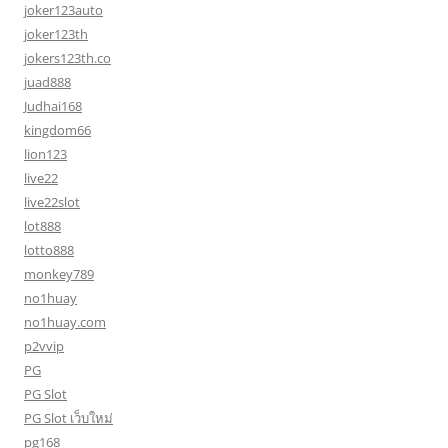
joker123auto
joker123th
jokers123th.co
juad888
Judhai168
kingdom66
lion123
live22
live22slot
lot888
lotto888
monkey789
no1huay
no1huay.com
p2vvip
PG
PG Slot
PG Slot เว็บใหม่
pg168