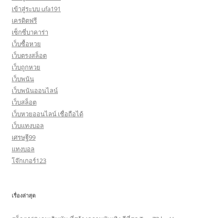
เข้าสู่ระบบ ufa191
เครดิตฟรี
เซ็กซี่บาคาร่า
เว็บซื้อหวย
เว็บตรงสล็อต
เว็บถูกหวย
เว็บพนัน
เว็บพนันออนไลน์
เว็บสล็อต
เว็บหวยออนไลน์ เชื่อถือได้
เว็บแทงบอล
เศรษฐี99
แทงบอล
โจ๊กเกอร์123
เรื่องล่าสุด