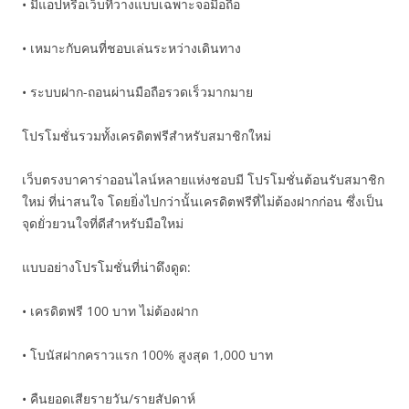
• มีแอปหรือเว็บที่วางแบบเฉพาะจอมือถือ
• เหมาะกับคนที่ชอบเล่นระหว่างเดินทาง
• ระบบฝาก-ถอนผ่านมือถือรวดเร็วมากมาย
โปรโมชั่นรวมทั้งเครดิตฟรีสำหรับสมาชิกใหม่
เว็บตรงบาคาร่าออนไลน์หลายแห่งชอบมี โปรโมชั่นต้อนรับสมาชิก
ใหม่ ที่น่าสนใจ โดยยิ่งไปกว่านั้นเครดิตฟรีที่ไม่ต้องฝากก่อน ซึ่งเป็น
จุดยั่วยวนใจที่ดีสำหรับมือใหม่
แบบอย่างโปรโมชั่นที่น่าดึงดูด:
• เครดิตฟรี 100 บาท ไม่ต้องฝาก
• โบนัสฝากคราวแรก 100% สูงสุด 1,000 บาท
• คืนยอดเสียรายวัน/รายสัปดาห์