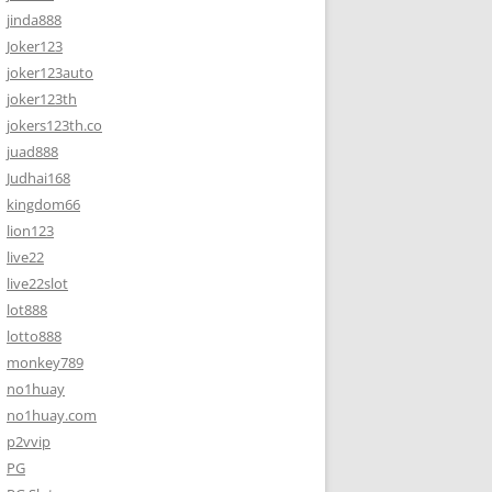
jinda888
Joker123
joker123auto
joker123th
jokers123th.co
juad888
Judhai168
kingdom66
lion123
live22
live22slot
lot888
lotto888
monkey789
no1huay
no1huay.com
p2vvip
PG