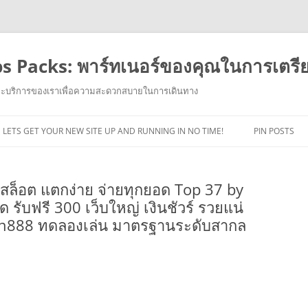
s Packs: พาร์ทเนอร์ของคุณในการเตรี
และบริการของเราเพื่อความสะดวกสบายในการเดินทาง
ข้าม
ไป
LETS GET YOUR NEW SITE UP AND RUNNING IN NO TIME!
PIN POSTS
ยัง
เนื้อหา
ล็อต แตกง่าย จ่ายทุกยอด Top 37 by
รับฟรี 300 เว็บใหญ่ เงินชัวร์ รวยแน่
wan888 ทดลองเล่น มาตรฐานระดับสากล