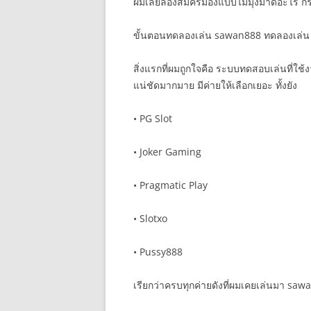
ผมเลยลองสมัครมองแบบไม่มุ่งมาดอะไร กรอก
ขั้นตอนทดลองเล่น sawan888 ทดลองเล่น 
สิ่งแรกที่ผมถูกใจคือ ระบบทดสอบเล่นที่ใช้
แน่ชัดมากมาย มีค่ายให้เลือกเยอะ ทั้งยัง
• PG Slot
• Joker Gaming
• Pragmatic Play
• Slotxo
• Pussy888
เรียกว่าครบทุกค่ายดังที่ผมเคยเล่นมา saw