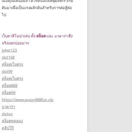
เมื่อคุณเหนื่อยล้า ควรคนึงถึงเหตุผลที่เราเริ่ม
ต้นมาเพื่อเป็นแรงผลักดันสำหรับการต่อสู้ต่อ
ไป
เว็บคาสิโนน่าเล่น ทั้ง
สล็อต
และ
บาคาร่า
ตึง
จริงแตกบ่อยมาก
joker123
slot168
สล็อตเว็บตรง
slot99
สล็อตเว็บตรง
สล็อต888
สล็อต99
https://www.pussy888fun.vip
บาคาร่า
slotxo
สล็อตทดลอง
คลิปโป๊