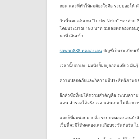
ถอน และที่ทำให้ผมต้องใจคือ ระบบออโต้ ด
วันนั้นผมเล่นเกม “Lucky Neko” ของค่าย P
โดยประมาณ 180 บาท ผมเลยทดลองถอนดูแบบใ
นาที เงินเข้า
sawan888 ทดลองเล่น
บัญชีเป็นระเบียบเร
เวลานี้บอกเลย ผมนั่งยิ้มอยู่จอคนเดียว มันรู้ส
ความปลอดภัยและก็ความมีประสิทธิภาพขอ
อีกหัวข้อที่ผมให้ความสำคัญคือ ระบบความปล
แดน สำรวจได้จริง เวลาเล่นเกม ไม่มีอาการค
และก็ที่ผมชอบมากคือ ระบบทดลองเล่นยังอัป
เว็บนี้จะมีให้ทดลองเล่นเกือบจะวันต่อวัน ไ