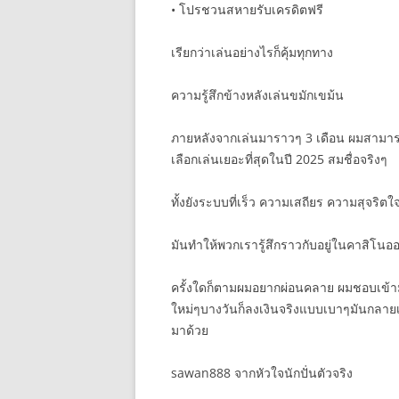
• โปรชวนสหายรับเครดิตฟรี
เรียกว่าเล่นอย่างไรก็คุ้มทุกทาง
ความรู้สึกข้างหลังเล่นขมักเขม้น
ภายหลังจากเล่นมาราวๆ 3 เดือน ผมสามารถบอก
เลือกเล่นเยอะที่สุดในปี 2025 สมชื่อจริงๆ
ทั้งยังระบบที่เร็ว ความเสถียร ความสุจริตใ
มันทำให้พวกเรารู้สึกราวกับอยู่ในคาสิโนออนไ
ครั้งใดก็ตามผมอยากผ่อนคลาย ผมชอบเข้าม
ใหม่ๆบางวันก็ลงเงินจริงแบบเบาๆมันกลายเป
มาด้วย
sawan888 จากหัวใจนักปั่นตัวจริง