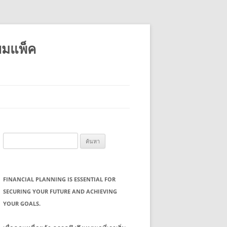
ยมแพ็ค
ค้นหา
สำหรับ:
FINANCIAL PLANNING IS ESSENTIAL FOR
SECURING YOUR FUTURE AND ACHIEVING
YOUR GOALS.