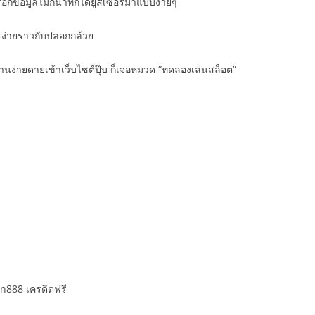
ข้อมูลไม่กี่นาทีก็ได้ยูสเซอร์มาแบบง่ายๆ
ง่ายราวกับปลอกกล้วย
งานง่ายดายเข้าเว็บไซต์ปุ๊บ ก็เจอหมวด “ทดลองเล่นสล็อต”
an888 เครดิตฟรี