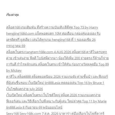
เรื่องล่าสุด
สล็อต168 เกมเดิมพัน ที่สร้างความบันเทิง ดีที่สุด Top 73 by Harry
hengjing168d.com แจ็คพอตแตก 10M ต่อเดือน กล่องสุ่มเฮงเฮง รับ
เครดิตฟรี ยูสเดียว เล่นได้ทุกเกม hengjing168 ที่ 1 ของเอเชีย 26
กรกฎาคม 69
สล็อตเว็บตรง tangtem168e.com 4 AUG 2026 สล็อต168 คาสิโนครบทุก
ค่าย เข้าเล่นง่าย ฟีลดี โบนัสพี่ฝากมา น้องให้เพิ่ม 200 จ่ายตรง กี่ล้านก็จ่าย
การันตี กำไรหลักแสน สล็อตเว็บตรง เข้าให้ทัน ก่อนรางวัลหลุดมือ Top 89
by Mickey
คาสิโน สล็อต888 สล็อตยอดนิยม 2026 รวมเกมดัง ค่ายชั้นนำ และฟีเจอร์
ที่ผู้เล่นชื่นชอบ เว็บเปิดใหม่ jin888.asia ทดลองเล่น Top 16 by Bruce 1
เว็บไซต์แตกง่าย July 2026
เว็บเปิดใหม่ สล็อตเว็บตรง เว็บไซต์ใหญ่ สล็อต 2026 รวมเกมแตกง่าย
ฟีเจอร์เด่น และวิธีเลือกเว็บที่เหมาะกับผู้เล่น ใหม่ล่าสุด Top 11 by Marie
Jin888.asia 8 กันยายน 69 พนันออนไลน์
Sexy168 Sexy168c.com 7 ส.ค. 2026 บาคาร่า คู่มือเลือกเว็บไพ่ที่ควรรู้