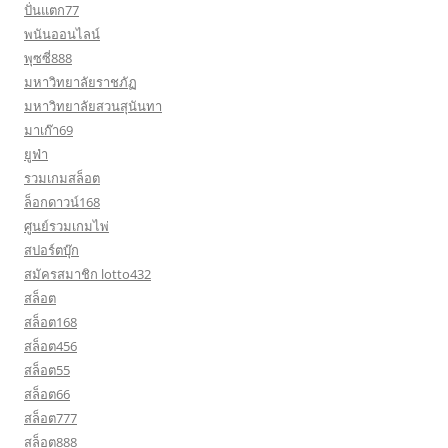
ปั่นแตก77
พนันออนไลน์
พุซซี่888
มหาวิทยาลัยราชภัฏ
มหาวิทยาลัยสวนสุนันทา
มาเก๊า69
ยูฟ่า
รวมเกมสล็อต
ล็อกดาวน์168
ศูนย์รวมเกมไพ่
สปอร์ตบุ๊ก
สมัครสมาชิก lotto432
สล็อต
สล็อต168
สล็อต456
สล็อต55
สล็อต66
สล็อต777
สล็อต888