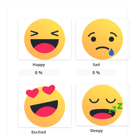
Happy
Sad
0
%
0
%
Sleepy
Excited