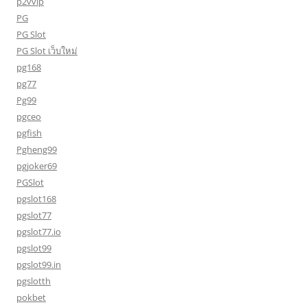
p2vvip
PG
PG Slot
PG Slot เว็บใหม่
pg168
pg77
Pg99
pgceo
pgfish
Pgheng99
pgjoker69
PGSlot
pgslot168
pgslot77
pgslot77.io
pgslot99
pgslot99.in
pgslotth
pokbet