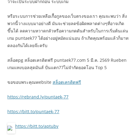
ว่าจะเป็นระบบฝากถอน ระบบเกม
หรือระบบการช่วยเหลือเกื้อกูลของเว็บตรงของเรา คุณจะพบว่า สิ่ง
พวกนี้วางแบบมาอย่างดี มันจะช่วยลดข้อผิดพลาดต่างๆที่อาจเกิด
ขึ้นได้ ลดความหวาดกลัวหรือความกดดันสำหรับในการเริ่มต้นเล่น
เกม puntaek77 ได้อย่างอยู่หมัดแน่นอน ถ้าเกิดคุณพร้อมแล้วก็มาท
ดลองกันได้เลยจ๊ะครับ
สล็อตpg สล็อตเครดิตฟรี puntaek77.com 5 มี.ค. 2569 Rueben
เกมแทงบอลสุดมันส์ ปั่นแตก77ไม่จำกัดยอดโอน Top 5
ขอขอบพระคุณwebsite
สล็อตเครดิตฟรี
https://rebrand.ly/puntaek-77
https://bitt.to/puntaek-77
https://bitt.to/aptubv