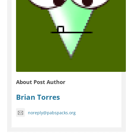
About Post Author
Brian Torres
noreply@pabspacks.org