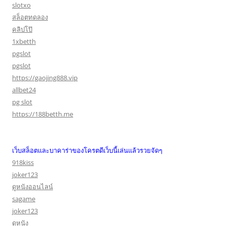
slotxo
สล็อตทดลอง
คลิปโป๊
1xbetth
pgslot
pgslot
https://gaojing888.vip
allbet24
pg slot
https://188betth.me
เว็บสล็อตและบาคาร่าของโครตดีเว็บนี้เล่นแล้วรวยจัดๆ
918kiss
joker123
ดูหนังออนไลน์
sagame
joker123
ดูหนัง