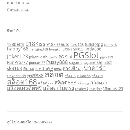
เมษายน 2024
มีนาคม 2024
ป้ายกำกับ
918Kiss
188betth
918kissauto
fullslotpg
faro168
funny18
happy168
jinda888
Jinda55
hengjing168
hongkong456
PGSlot
Joker123
PG Slot
Joker123th
live22
pgslot99
Pussy888
PunPro777
Slot
sagame
puntaek77
sagame168th
บาคาร่า
slot168
ทางเข้าpg
sretthi99
Slotxo
ดูหนัง
สล็อต
พุซซี่888
บาคาร่า168
สล็อต66
สล็อต55
สล็อต99
สล็อต168
สล็อต888
สล็อตxo
สล็อต777
สล็อตpg
สล็อตเว็บตรง
สล็อตเครดิตฟรี
โจ๊กเกอร์123
เครดิตฟรี
เศรษฐี99
ภูมิใจนำเสนอโดย WordPress