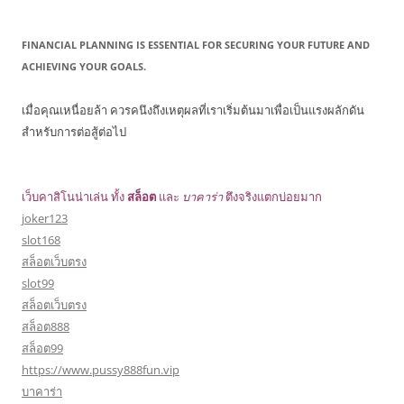
FINANCIAL PLANNING IS ESSENTIAL FOR SECURING YOUR FUTURE AND
ACHIEVING YOUR GOALS.
เมื่อคุณเหนื่อยล้า ควรคนึงถึงเหตุผลที่เราเริ่มต้นมาเพื่อเป็นแรงผลักดัน
สำหรับการต่อสู้ต่อไป
เว็บคาสิโนน่าเล่น ทั้ง
สล็อต
และ
บาคาร่า
ตึงจริงแตกบ่อยมาก
joker123
slot168
สล็อตเว็บตรง
slot99
สล็อตเว็บตรง
สล็อต888
สล็อต99
https://www.pussy888fun.vip
บาคาร่า