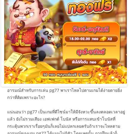
อารมณ์สำหรับการเล่น pg77 พาเราไหลไปตามเกมได้ง่ายดายยิ่ง
กว่าที่คิดเพราะอะไร?
แน่นอนว่า pg77 เป็นเกมที่ดีไซน์มาให้มีจังหวะขึ้นลงตลอดเวลาอยู่
แล้ว ยังไม่รวมเสียง เอฟเฟกต์ โบนัส หรือการแทบเข้าโบนัสที่
กระตุ้นพวกเราเรื่อยๆมันก็เลยไม่แปลกเลยครับถ้าเราจะไหลตาม
อารมณ์ของเกม pg77 ได้แบบไม่รู้ตัว โดยเหตุนั้น การฝึกแล้วก็