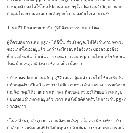
ควบคุมตัวเองไม่ให้ไหลไปตามเกมง่ายๆจึงเป็นเรื่องสำคัญมากมาย
ถ้าคุณไม่อยากพลาดแบบเดิมๆล่ะก็ มาลองกันได้เลยนะครับ
1. คนที่ไม่ไหลตามเกมเป็นผู้ที่มีจังหวะการเล่นแน่ชัด
ผู้ที่ควบคุมการเล่น pg77 ได้ดีนั้น ส่วนใหญ่จะไม่ได้เล่นตามจังหวะ
ของเกมทั้งผองอยู่แล้ว แต่ว่าจะมีกรอบหรือจังหวะของตัวเองด้วย
ด้วยเหมือนกัน เป็นต้นว่า จะเล่นราวไหน หยุดตอนไหน หรือพักตอน
ไหน ด้วยเหตุว่ามีจังหวะชัด เกมก็จะดึงยาก
• กำหนดรูปแบบก่อนเล่น pg77 เสมอ: ผู้คนจำนวนไม่ใช้น้อยที่เล่น
แล้วหลุดง่ายเป็นเนื่องจากว่าไม่มีกรอบการเล่นกระจ่าง อารมณ์จาก
เกมจึงมาคุมได้ง่ายสุดๆ แต่ว่าคนที่ควบคุมตัวเองได้ชอบกำหนดรูป
แบบก่อนเล่นทุกหนอยู่แล้ว เวลาเล่นจึงมีสติสำหรับในการเล่น pg77
มากยิ่งกว่า
• ไม่เปลี่ยนทุกสิ่งทุกอย่างตามจังหวะสั้นๆ: สล็อตจะมีช่วงที่ราวกับ
กำลังมารวมทั้งตอนที่กำลังกินทุนเรา ถ้าเกิดพวกเราตามทุกอารมณ์