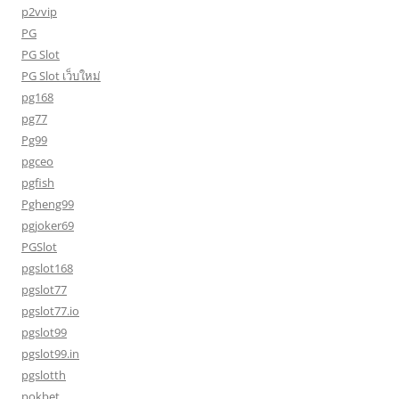
p2vvip
PG
PG Slot
PG Slot เว็บใหม่
pg168
pg77
Pg99
pgceo
pgfish
Pgheng99
pgjoker69
PGSlot
pgslot168
pgslot77
pgslot77.io
pgslot99
pgslot99.in
pgslotth
pokbet