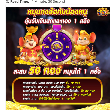
Read Time:
4 Minute, 30 Second