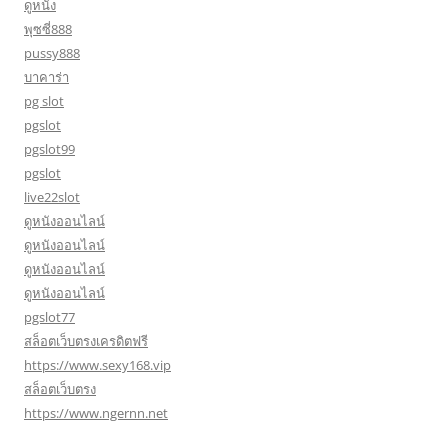
ดูหนัง
พุซซี่888
pussy888
บาคาร่า
pg slot
pgslot
pgslot99
pgslot
live22slot
ดูหนังออนไลน์
ดูหนังออนไลน์
ดูหนังออนไลน์
ดูหนังออนไลน์
pgslot77
สล็อตเว็บตรงเครดิตฟรี
https://www.sexy168.vip
สล็อตเว็บตรง
https://www.ngernn.net