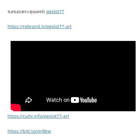
ขอขอบพระคุณweb
pgslot77
https://rebrand.ly/pgslot77-art
https://cutly.info/pgslot77-art
https://bitt.to/vjr8bw