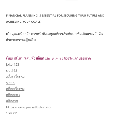
สำหรับ:
FINANCIAL PLANNING IS ESSENTIAL FOR SECURING YOUR FUTURE AND
ACHIEVING YOUR GOALS.
เมื่อคุณเหนื่อยล้า ควรคนึงถึงเหตุผลที่เราเริ่มต้นมาเพื่อเป็นแรงผลักดัน
สำหรับการต่อสู้ต่อไป
เว็บคาสิโนน่าเล่น ทั้ง
สล็อต
และ
บาคาร่า
ตึงจริงแตกบ่อยมาก
joker123
slot168
สล็อตเว็บตรง
slot99
สล็อตเว็บตรง
สล็อต888
สล็อต99
https://www.pussy888fun.vip
บาคาร่า