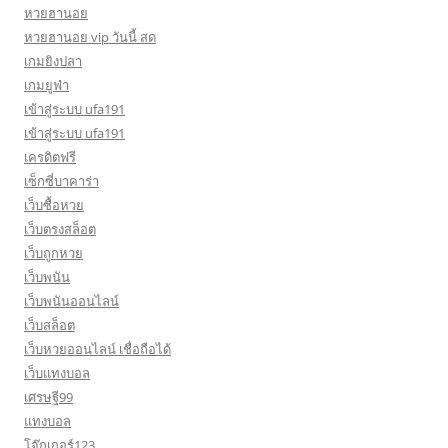
หวยฮานอย
หวยฮานอย vip วันนี้ สด
เกมยิงปลา
เกมยูฟ่า
เข้าสู่ระบบ ufa191
เข้าสู่ระบบ ufa191
เครดิตฟรี
เซ็กซี่บาคาร่า
เว็บซื้อหวย
เว็บตรงสล็อต
เว็บถูกหวย
เว็บพนัน
เว็บพนันออนไลน์
เว็บสล็อต
เว็บหวยออนไลน์ เชื่อถือได้
เว็บแทงบอล
เศรษฐี99
แทงบอล
โจ๊กเกอร์123