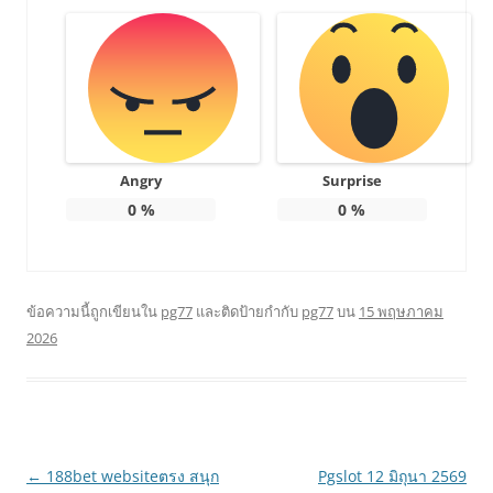
Angry
Surprise
0
%
0
%
ข้อความนี้ถูกเขียนใน
pg77
และติดป้ายกำกับ
pg77
บน
15 พฤษภาคม
2026
เมนู
←
188bet websiteตรง สนุก
Pgslot 12 มิถุนา 2569