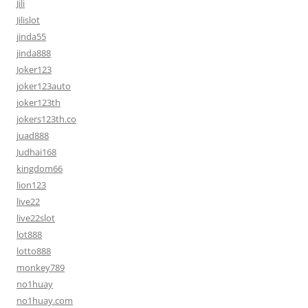
Jili
Jilislot
jinda55
jinda888
Joker123
joker123auto
joker123th
jokers123th.co
juad888
Judhai168
kingdom66
lion123
live22
live22slot
lot888
lotto888
monkey789
no1huay
no1huay.com