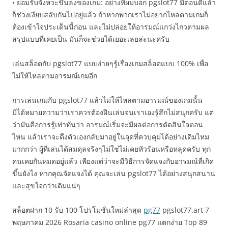
• ยอมรับจังหวะขึ้นลงของเกม: อย่างที่ผมบอก pgslot77 มีตอนดีแล้ว
ก็ช่วงเงียบสลับกันไปอยู่แล้ว ถ้าหากพวกเราไม่อยากไหลตามเกมก็
ต้องเข้าใจประเด็นนี้ก่อน และไม่ปล่อยให้อารมณ์แกว่งไกวตามผล
สรุปแบบที่เคยเป็น มันก็จะช่วยได้เยอะเลยล่ะนะครับ
เล่นสล็อตกับ pgslot77 แบบง่ายๆรู้เรื่องเกมสล็อตแบบ 100% เพื่อ
ไม่ให้ไหลตามอารมณ์เกมอีก
การเล่นเกมกับ pgslot77 แล้วไม่ให้ไหลตามอารมณ์ของเกมนั้น
มิได้หมายความว่าเราควรต้องฝืนเล่นจนเราเองรู้สึกไม่สนุกครับ แต่
ว่ามันคือการรู้เท่าทันว่า อารมณ์เริ่มจะมีผลต่อการตัดสินใจตอน
ไหน แล้วเราจะดึงตัวเองกลับมาอยู่ในจุดที่ควบคุมได้อย่างเดิมไหม
มากกว่า ผู้ที่เล่นได้สมดุลจริงๆไม่ใช่ไม่เคยหัวร้อนหรือหลุดครับ ทุก
คนเคยกันหมดอยู่แล้ว เพียงแต่ว่าจะมีวิธีการจัดแจงกับอารมณ์ที่เกิด
ขึ้นยังไง หากคุณจัดแจงได้ คุณจะเล่น pgslot77 ได้อย่างสนุกสนาน
และสุขใจกว่าเดิมแน่ๆ
สล็อตฝาก 10 รับ 100 โปรโมชั่นใหม่ล่าสุด
pg77
pgslot77.art 7
พฤษภาคม 2026 Rosaria casino online pg77 แตกง่าย Top 89