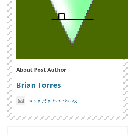
About Post Author
Brian Torres
noreply@pabspacks.org