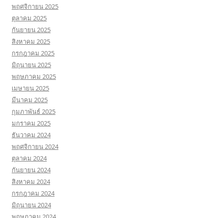
พฤศจิกายน 2025
ตุลาคม 2025
กันยายน 2025
สิงหาคม 2025
กรกฎาคม 2025
มิถุนายน 2025
พฤษภาคม 2025
เมษายน 2025
มีนาคม 2025
กุมภาพันธ์ 2025
มกราคม 2025
ธันวาคม 2024
พฤศจิกายน 2024
ตุลาคม 2024
กันยายน 2024
สิงหาคม 2024
กรกฎาคม 2024
มิถุนายน 2024
พฤษภาคม 2024