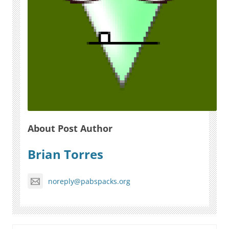
About Post Author
Brian Torres
noreply@pabspacks.org