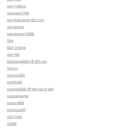
sexy168vip
sexyauto168
sexybaccarat168.com
sexygame
sexygame1688k
Slot
Slot Online
slot168
Slotgame666 เข้าสู่ระบบ
Slotxo
slotxo24hr
sretthi99
ssgame666 เข้าสู่ระบบ ล่าสุด
suppergame
teenoi888
temmax69
ufa11bet
ufa88