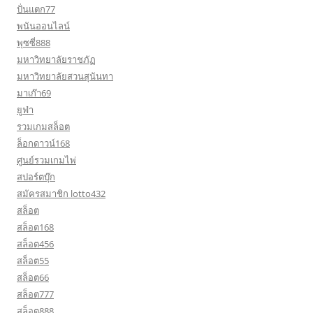
ปั่นแตก77
พนันออนไลน์
พุซซี่888
มหาวิทยาลัยราชภัฏ
มหาวิทยาลัยสวนสุนันทา
มาเก๊า69
ยูฟ่า
รวมเกมสล็อต
ล็อกดาวน์168
ศูนย์รวมเกมไพ่
สปอร์ตบุ๊ก
สมัครสมาชิก lotto432
สล็อต
สล็อต168
สล็อต456
สล็อต55
สล็อต66
สล็อต777
สล็อต888