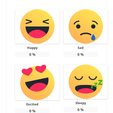
Happy
Sad
0
%
0
%
Sleepy
Excited
0
%
0
%