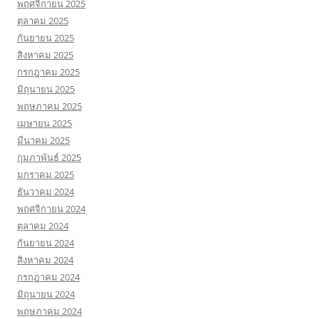
พฤศจิกายน 2025
ตุลาคม 2025
กันยายน 2025
สิงหาคม 2025
กรกฎาคม 2025
มิถุนายน 2025
พฤษภาคม 2025
เมษายน 2025
มีนาคม 2025
กุมภาพันธ์ 2025
มกราคม 2025
ธันวาคม 2024
พฤศจิกายน 2024
ตุลาคม 2024
กันยายน 2024
สิงหาคม 2024
กรกฎาคม 2024
มิถุนายน 2024
พฤษภาคม 2024