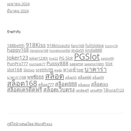
เมษายน 2024
มีนาคม 2024
ป้ายกำกับ
918Kiss
188betth
918kissauto
fullslotpg
faro168
funny18
happy168
jinda888
Jinda55
hengjing168
hongkong456
PGSlot
Joker123
PG Slot
Joker123th
live22
pgslot99
Pussy888
PunPro777
Slot
sagame
puntaek77
sagame168th
บาคาร่า
slot168
ทางเข้าpg
sretthi99
Slotxo
ดูหนัง
สล็อต
พุซซี่888
บาคาร่า168
สล็อต66
สล็อต55
สล็อต99
สล็อต168
สล็อต888
สล็อตxo
สล็อต777
สล็อตpg
สล็อตเว็บตรง
สล็อตเครดิตฟรี
โจ๊กเกอร์123
เครดิตฟรี
เศรษฐี99
ภูมิใจนำเสนอโดย WordPress