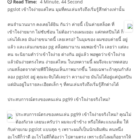
Read Time:
4 Minute, 44 Second
pgslot เข้าใจง่ายแค่ไหน มุมที่คนเล่นจริงถึงเริ่มรู้สึกต่างเท่านั้น
คนจำนวนมาก คงเคยได้ยิน กันว่า ค่ายนี้ เป็นค่ายสล็อต ที่
เข้าใจง่ายมาก ไม่ซับซ้อน ไม่ต้องวางแผนเยอะ แค่กดสปินได้ ก็
เล่นได้เลย มันง่ายขนาดนี้ เลยเหรอ? ในมุมของ ผมชอบค่ายนี้ อยู่
แล้ว และเล่นเกมของ pg สล็อตมานาน ผมพอเข้าใจ เลยว่า แต่ละ
คน จะนิยามคำว่าเข้าใจง่าย ต่างกัน อยู่แล้ว พอพูดว่าเข้าใจง่าย
แล้วมันง่ายตรงไหน ง่ายแค่ไหน ในบทความนี้ ผมจึงจะมาทดสอบ
เกมสล็อตจากค่ายพีจีให้คุณเห็นภาพมากขึ้น โดยเฉพาะถ้าคุณกำลัง
ลอง pgslot อยู่ คุณจะจับได้เลยว่า ความง่าย มันไม่ได้อยู่แค่ปุ่มสปิน
แต่มันอยู่ในรายละเอียดเล็ก ๆ ที่คนเล่นจริงถึงเริ่มรู้สึกต่างได้
ประสบการณ์ตรงของคนเล่น pg99 เข้าใจง่ายจริงไหม?
ประสบการณ์ตรงของคนเล่น pg99 เข้าใจง่ายจริงไหม? คุณไม่
ต้องกังวล เลยนะครับว่า ผมจะเข้าข้าง หรือให้คะแนนเต็ม ให้
กับค่ายเกม pgslot แบบสุด ๆ เพราะผมก็เป็นนักเดิมพัน คนหนึ่ง
อะไรดีก็ว่าดี อะไรไม่ดีก็ต้องว่า ไปตามตรง เพราะยังไงผมก็อยากให้