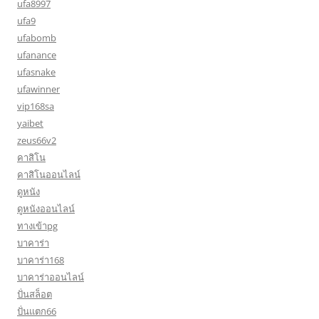
ufa8997
ufa9
ufabomb
ufanance
ufasnake
ufawinner
vip168sa
yaibet
zeus66v2
คาสิโน
คาสิโนออนไลน์
ดูหนัง
ดูหนังออนไลน์
ทางเข้าpg
บาคาร่า
บาคาร่า168
บาคาร่าออนไลน์
ปั่นสล็อต
ปั่นแตก66