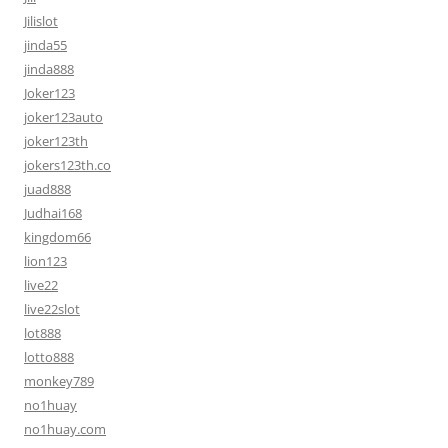
Jilislot
jinda55
jinda888
Joker123
joker123auto
joker123th
jokers123th.co
juad888
Judhai168
kingdom66
lion123
live22
live22slot
lot888
lotto888
monkey789
no1huay
no1huay.com