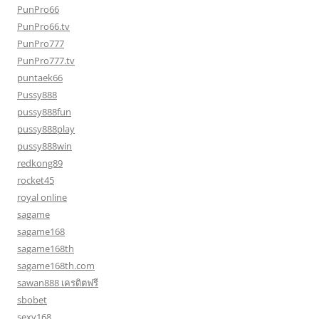
PunPro66
PunPro66.tv
PunPro777
PunPro777.tv
puntaek66
Pussy888
pussy888fun
pussy888play
pussy888win
redkong89
rocket45
royal online
sagame
sagame168
sagame168th
sagame168th.com
sawan888 เครดิตฟรี
sbobet
sexy168