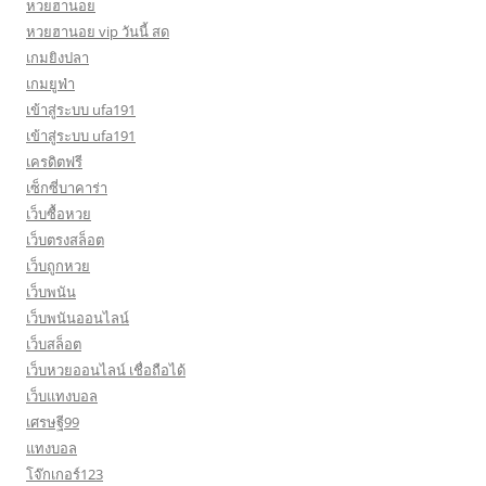
หวยฮานอย
หวยฮานอย vip วันนี้ สด
เกมยิงปลา
เกมยูฟ่า
เข้าสู่ระบบ ufa191
เข้าสู่ระบบ ufa191
เครดิตฟรี
เซ็กซี่บาคาร่า
เว็บซื้อหวย
เว็บตรงสล็อต
เว็บถูกหวย
เว็บพนัน
เว็บพนันออนไลน์
เว็บสล็อต
เว็บหวยออนไลน์ เชื่อถือได้
เว็บแทงบอล
เศรษฐี99
แทงบอล
โจ๊กเกอร์123