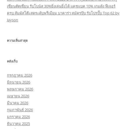
เซียนตัดเซียน รับโบนัส 30%ยิ่งเล่นยิ่งได้ แคชแบค 10% เกมดัง ฟีเจอร์
ครบ สัมผัสโต๊ะสดระดับพรีเมียม บาคาร่า สมัครปุ๊บ รับโปรปั๊บ Top 62 by
Jayson
ความเห็นล่าสุด
คลังเก็บ
กรกฎาคม 2026
มิถุนายน 2026
พฤษภาคม 2026
เมษายน 2026
มีนาคม 2026
กุมภาพันธ์ 2026
มกราคม 2026
ธันวาคม 2025