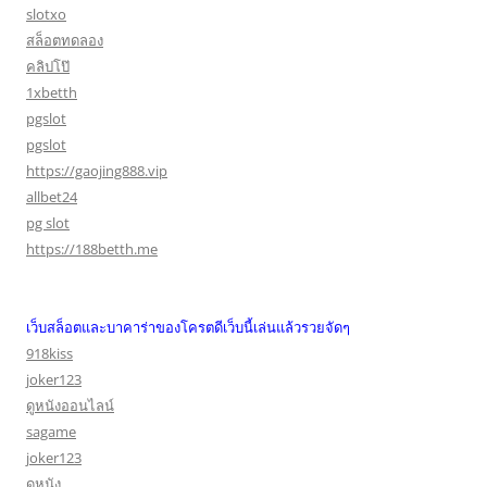
slotxo
สล็อตทดลอง
คลิปโป๊
1xbetth
pgslot
pgslot
https://gaojing888.vip
allbet24
pg slot
https://188betth.me
เว็บสล็อตและบาคาร่าของโครตดีเว็บนี้เล่นแล้วรวยจัดๆ
918kiss
joker123
ดูหนังออนไลน์
sagame
joker123
ดูหนัง