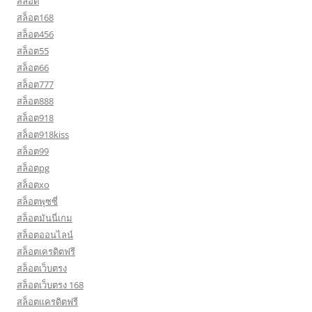
สล็อต
สล็อต168
สล็อต456
สล็อต55
สล็อต66
สล็อต777
สล็อต888
สล็อต918
สล็อต918kiss
สล็อต99
สล็อตpg
สล็อตxo
สล็อตพุซซี่
สล็อตมันนี่เกม
สล็อตออนไลน์
สล็อตเครดิตฟรี
สล็อตเว็บตรง
สล็อตเว็บตรง 168
สล็อตเเครดิตฟรี