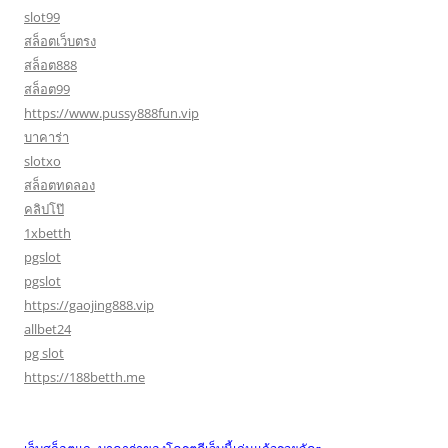
slot99
สล็อตเว็บตรง
สล็อต888
สล็อต99
https://www.pussy888fun.vip
บาคาร่า
slotxo
สล็อตทดลอง
คลิปโป๊
1xbetth
pgslot
pgslot
https://gaojing888.vip
allbet24
pg slot
https://188betth.me