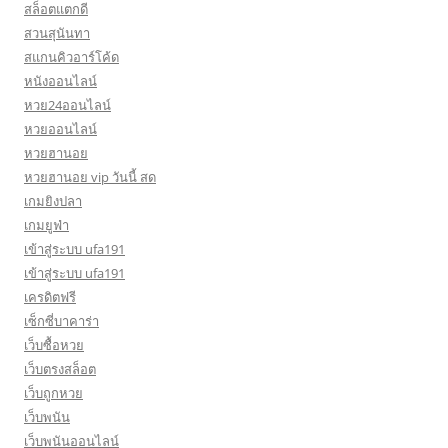
สล็อตแตกดี
สวนสุนันทา
สแกนคิวอาร์โค้ด
หนังออนไลน์
หวย24ออนไลน์
หวยออนไลน์
หวยฮานอย
หวยฮานอย vip วันนี้ สด
เกมยิงปลา
เกมยูฟ่า
เข้าสู่ระบบ ufa191
เข้าสู่ระบบ ufa191
เครดิตฟรี
เซ็กซี่บาคาร่า
เว็บซื้อหวย
เว็บตรงสล็อต
เว็บถูกหวย
เว็บพนัน
เว็บพนันออนไลน์