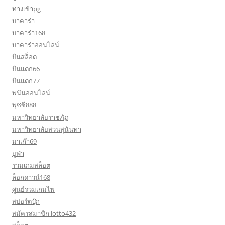
ทางเข้าpg
บาคาร่า
บาคาร่า168
บาคาร่าออนไลน์
ปั่นสล็อต
ปั่นแตก66
ปั่นแตก77
พนันออนไลน์
พุซซี่888
มหาวิทยาลัยราชภัฏ
มหาวิทยาลัยสวนสุนันทา
มาเก๊า69
ยูฟ่า
รวมเกมสล็อต
ล็อกดาวน์168
ศูนย์รวมเกมไพ่
สปอร์ตบุ๊ก
สมัครสมาชิก lotto432