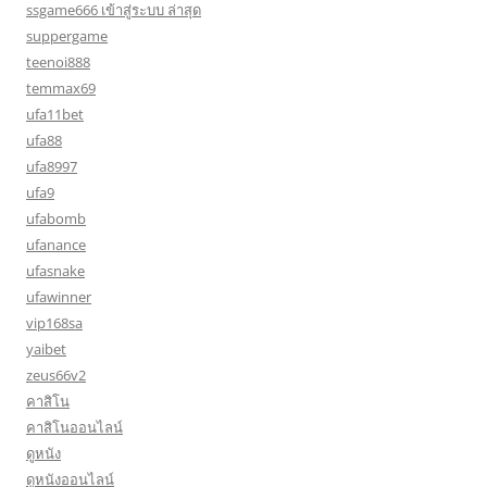
ssgame666 เข้าสู่ระบบ ล่าสุด
suppergame
teenoi888
temmax69
ufa11bet
ufa88
ufa8997
ufa9
ufabomb
ufanance
ufasnake
ufawinner
vip168sa
yaibet
zeus66v2
คาสิโน
คาสิโนออนไลน์
ดูหนัง
ดูหนังออนไลน์