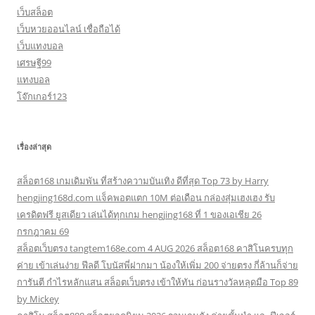
เว็บสล็อต
เว็บหวยออนไลน์ เชื่อถือได้
เว็บแทงบอล
เศรษฐี99
แทงบอล
โจ๊กเกอร์123
เรื่องล่าสุด
สล็อต168 เกมเดิมพัน ที่สร้างความบันเทิง ดีที่สุด Top 73 by Harry
hengjing168d.com แจ็คพอตแตก 10M ต่อเดือน กล่องสุ่มเฮงเฮง รับ
เครดิตฟรี ยูสเดียว เล่นได้ทุกเกม hengjing168 ที่ 1 ของเอเชีย 26
กรกฎาคม 69
สล็อตเว็บตรง tangtem168e.com 4 AUG 2026 สล็อต168 คาสิโนครบทุก
ค่าย เข้าเล่นง่าย ฟีลดี โบนัสพี่ฝากมา น้องให้เพิ่ม 200 จ่ายตรง กี่ล้านก็จ่าย
การันตี กำไรหลักแสน สล็อตเว็บตรง เข้าให้ทัน ก่อนรางวัลหลุดมือ Top 89
by Mickey