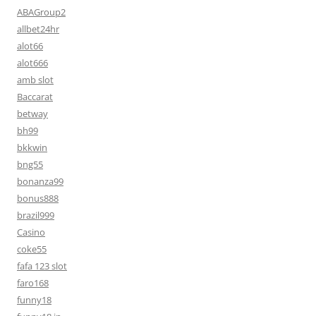
ABAGroup2
allbet24hr
alot66
alot666
amb slot
Baccarat
betway
bh99
bkkwin
bng55
bonanza99
bonus888
brazil999
Casino
coke55
fafa 123 slot
faro168
funny18