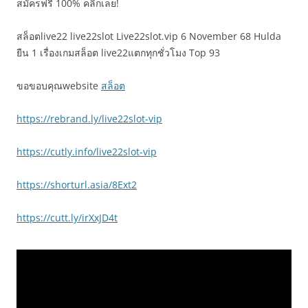
สมัครฟรี 100% คลิกเลย!
สล็อตlive22 live22slot Live22slot.vip 6 November 68 Hulda
ยืน 1 เรื่องเกมสล็อต live22แตกทุกชั่วโมง Top 93
ขอขอบคุณwebsite
สล็อต
https://rebrand.ly/live22slot-vip
https://cutly.info/live22slot-vip
https://shorturl.asia/8Ext2
https://cutt.ly/irXxJD4t