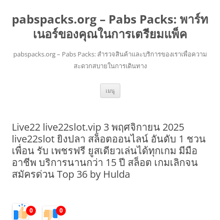
pabspacks.org – Pabs Packs: พาร์ท
เนอร์ของคุณในการเตรียมแพ็ค
pabspacks.org – Pabs Packs: สำรวจสินค้าและบริการของเราเพื่อความ
สะดวกสบายในการเดินทาง
ข้าม
เมนู
ไป
ยัง
เนื้อหา
Live22 live22slot.vip 3 พฤศจิกายน 2025
live22slot ยิงปลา สล็อตออนไลน์ อันดับ 1 ชวน
เพื่อน รับ เพชรฟรี ยูสเดียวเล่นได้ทุกเกม มีมือ
อาชีพ บริการนานกว่า 15 ปี สล็อต เกมเลิกจน
สมัครด่วน Top 36 by Hulda
0
0