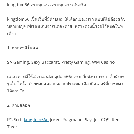
kingdom66 ครบทุกแนวครบทุกสายเล่นจริง
kingdom66 เป็นเว็บที่มีค่ายเกมให้เลือกเยอะมาก แบบที่ไม่ต้องสลับ
หลายบัญชีเพื่อเล่นเกมจากแต่ละค่าย เพราะตรงนี้รวมไว้หมดในที่
เดียว
1. สายคาสิโนสด
SA Gaming, Sexy Baccarat, Pretty Gaming, WM Casino
แต่ละค่ายมีให้เลือกเล่นkingdom66nครบ อีกทั้งบาคาร่า เสือมังกร
รูเล็ต ไฮโล ถ่ายทอดสดจากหลายประเทศ เลือกดีลเลอร์ที่ถูกชะตา
ได้ตามใจ
2. สายสล็อต
PG Soft,
kingdom66n
Joker, Pragmatic Play, Jili, CQ9, Red
Tiger