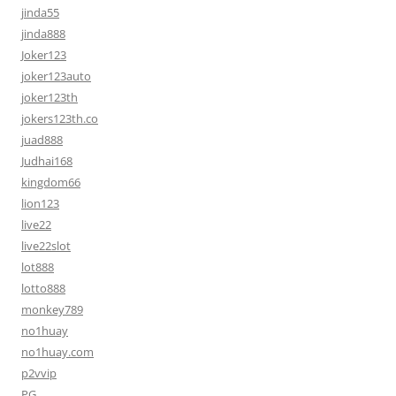
jinda55
jinda888
Joker123
joker123auto
joker123th
jokers123th.co
juad888
Judhai168
kingdom66
lion123
live22
live22slot
lot888
lotto888
monkey789
no1huay
no1huay.com
p2vvip
PG