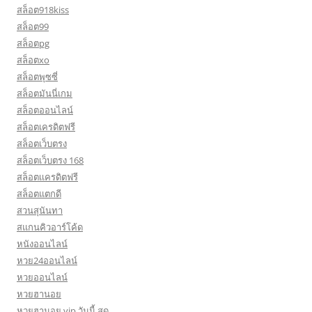
สล็อต918kiss
สล็อต99
สล็อตpg
สล็อตxo
สล็อตพุซซี่
สล็อตมันนี่เกม
สล็อตออนไลน์
สล็อตเครดิตฟรี
สล็อตเว็บตรง
สล็อตเว็บตรง 168
สล็อตเเครดิตฟรี
สล็อตแตกดี
สวนสุนันทา
สแกนคิวอาร์โค้ด
หนังออนไลน์
หวย24ออนไลน์
หวยออนไลน์
หวยฮานอย
หวยฮานอย vip วันนี้ สด