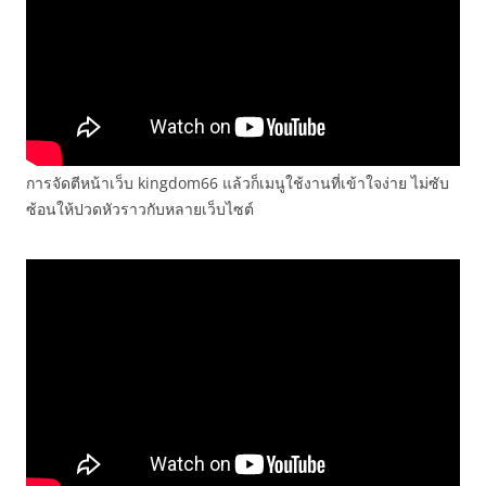
การจัดตีหน้าเว็บ kingdom66 แล้วก็เมนูใช้งานที่เข้าใจง่าย ไม่ซับ
ซ้อนให้ปวดหัวราวกับหลายเว็บไซต์