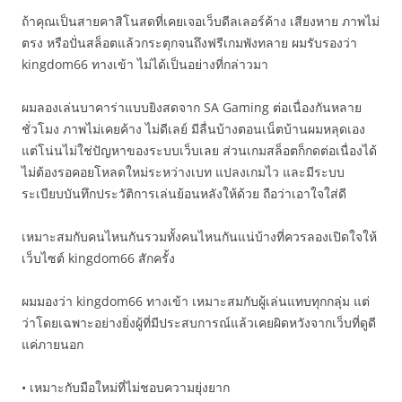
ถ้าคุณเป็นสายคาสิโนสดที่เคยเจอเว็บดีลเลอร์ค้าง เสียงหาย ภาพไม่
ตรง หรือปั่นสล็อตแล้วกระตุกจนถึงฟรีเกมพังทลาย ผมรับรองว่า
kingdom66 ทางเข้า ไม่ได้เป็นอย่างที่กล่าวมา
ผมลองเล่นบาคาร่าแบบยิงสดจาก SA Gaming ต่อเนื่องกันหลาย
ชั่วโมง ภาพไม่เคยค้าง ไม่ดีเลย์ มีลื่นบ้างตอนเน็ตบ้านผมหลุดเอง
แต่โน่นไม่ใช่ปัญหาของระบบเว็บเลย ส่วนเกมสล็อตก็กดต่อเนื่องได้
ไม่ต้องรอคอยโหลดใหม่ระหว่างเบท แปลงเกมไว และมีระบบ
ระเบียบบันทึกประวัติการเล่นย้อนหลังให้ด้วย ถือว่าเอาใจใส่ดี
เหมาะสมกับคนไหนกันรวมทั้งคนไหนกันแน่บ้างที่ควรลองเปิดใจให้
เว็บไซต์ kingdom66 สักครั้ง
ผมมองว่า kingdom66 ทางเข้า เหมาะสมกับผู้เล่นแทบทุกกลุ่ม แต่
ว่าโดยเฉพาะอย่างยิ่งผู้ที่มีประสบการณ์แล้วเคยผิดหวังจากเว็บที่ดูดี
แค่ภายนอก
• เหมาะกับมือใหม่ที่ไม่ชอบความยุ่งยาก