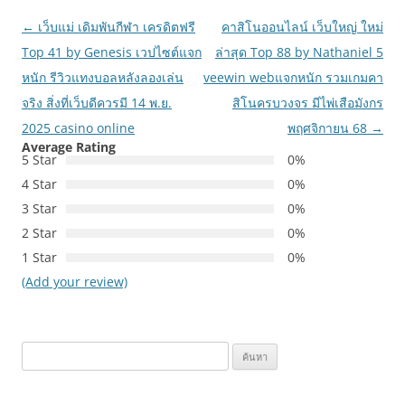
เมนู
←
เว็บแม่ เดิมพันกีฬา เครดิตฟรี
คาสิโนออนไลน์ เว็บใหญ่ ใหม่
นำทาง
Top 41 by Genesis เวปไซต์แจก
ล่าสุด Top 88 by Nathaniel 5
เรื่อง
หนัก รีวิวแทงบอลหลังลองเล่น
veewin webแจกหนัก รวมเกมคา
จริง สิ่งที่เว็บดีควรมี 14 พ.ย.
สิโนครบวงจร มีไพ่เสือมังกร
2025 casino online
พฤศจิกายน 68
→
Average Rating
5 Star
0%
4 Star
0%
3 Star
0%
2 Star
0%
1 Star
0%
(Add your review)
ค้นหา
สำหรับ: