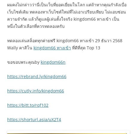
ผมคงไม่กล่าวว่านี่เป็นเว็บที่ยอดเยี่ยมในโลก แต่ถ้าหากคุณกำลังเบื่อ
เว็บไซต์เดิม ทดลองหาเว็บไซต์ใหม่ที่ไม่เอาเปรียบเทียบ ไม่แอบซ่อน
ความจำกัด แล้วก็ดูแลผู้เล่นตั้งใจจริง kingdom66 ทางเข้า เป็น
หนึ่งในตัวเลือกที่ควรทดลองครับ
ทดลองเล่นสล็อตทุกค่ายฟรี kingdom66 ทางเข้า 29 ธันวา 2568
Wally คาสิโน
kingdom66 ทางเข้า
ที่ดีที่สุด Top 13
ขอขอบพระคุณby
kingdom66n
https://rebrand.ly/kingdom66
https://cutly.info/kingdom66
https://bitt.to/rqf102
https://shorturl.asia/uX2T4