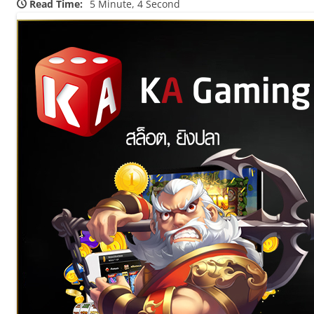
Read Time:
5 Minute, 4 Second