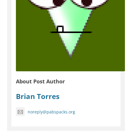
About Post Author
Brian Torres
noreply@pabspacks.org