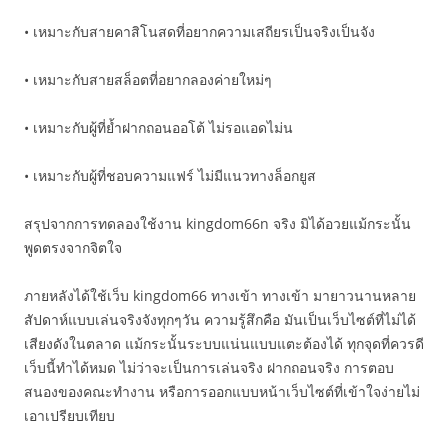
• เหมาะกับสายคาสิโนสดที่อยากความเสถียรเป็นจริงเป็นจัง
• เหมาะกับสายสล็อตที่อยากลองค่ายใหม่ๆ
• เหมาะกับผู้ที่ย้ำฝากถอนออโต้ ไม่รอแอดไม่น
• เหมาะกับผู้ที่ชอบความแฟร์ ไม่มีแนวทางล็อกยูส
สรุปจากการทดลองใช้งาน kingdom66n จริง มิได้อวยแม้กระนั้น
พูดตรงจากจิตใจ
ภายหลังได้ใช้เว็บ kingdom66 ทางเข้า ทางเข้า มายาวนานหลาย
สัปดาห์แบบเล่นจริงจังทุกๆวัน ความรู้สึกคือ มันเป็นเว็บไซต์ที่ไม่ได้
เสียงดังในตลาด แม้กระนั้นระบบแน่นแบบแตะต้องได้ ทุกจุดที่ควรดี
เว็บนี้ทำได้หมด ไม่ว่าจะเป็นการเล่นจริง ฝากถอนจริง การตอบ
สนองของคณะทำงาน หรือการออกแบบหน้าเว็บไซต์ที่เข้าใจง่ายไม่
เอาเปรียบเทียบ