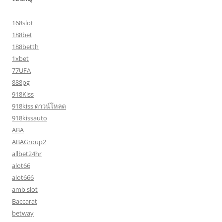
168slot
188bet
188betth
1xbet
77UFA
888pg
918Kiss
918kiss ดาวน์โหลด
918kissauto
ABA
ABAGroup2
allbet24hr
alot66
alot666
amb slot
Baccarat
betway