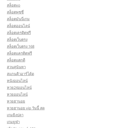
สล็อตxo
สล็อตพุซซี่
สล็อตมันนี่เกม
สล็อตออนไลน์
สล็อตเครดิตฟรี
สล็อตเว็บตรง
สล็อตเว็บตรง 168
สล็อตเเครดิตฟรี
สล็อตแตกดี
สวนสุนันทา
สแกนคิวอาร์โค้ด
หนังออนไลน์
หวย24ออนไลน์
หวยออนไลน์
หวยฮานอย
หวยฮานอย vip วันนี้ สด
เกมยิงปลา
เกมยูฟ่า