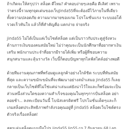
ถ้าเกิดจะให้สรุปว่า สล็อต ดีไหม? คำตอบง่ายๆเลยคือ ดีเลิศ! เพราะ
ว่าตรงนี้รวมทุกจุดเด่นของเว็บJinda55ที่จะต้องมีไว้ภายในที่เดียว
ทั้งความปลอดภัย ความมากมายของเกม โปรโมชั่นแรง ระบบออโต้
รวดเร็วทันใจ แล้วก็ที่สำคัญคือ แตกง่าย จ่ายจริง
jinda55 ไม่ได้เป็นแค่เว็บไซต์สล็อต แต่เป็นราวกับประตูสู่จังหวะ
ด้านการเงินของคนสมัยใหม่ ไม่ว่าคุณจะเป็นนักศึกษาที่อยากหาเงิน
เสริม พนักงานประจำที่อยากมีรายได้เพิ่ม หรือผู้ที่ชอบความ
สนุกสนานและลุ้นรางวัล เว็บนี้ก็ตอบปัญหาทุกไลฟ์สไตล์อย่างพอดี
ด้วยทีมงานคุณภาพที่พร้อมดูแลลูกค้าอย่างใกล้ชิด ระบบที่ทันสมัย
ที่สุด และความขมักเขม้นที่จะพัฒนาอย่างสม่ำเสมอ jinda55 ก็เลย
กลายเป็นเว็บไซต์ที่ไม่ใช่แค่น่าเล่นแต่ยังน่าไว้ใจและก็พร้อมจะเป็น
ส่วนหนึ่งส่วนใดของความสำเร็จของคุณในทุกๆการปั่นสล็อต อย่า
คอยช้า… ลงทะเบียนวันนี้ โบนัสเครดิตฟรี โปรโมชั่นเด็ดๆและก็
เกมสล็อตประสิทธิภาพกำลังรอคุณอยู่ที่ jinda55 สล็อตเว็บไซต์ตรง
ตัวจริงเรื่องสล็อต!
สูตรเล่นสล็อตแบบมือโปร jinda55 Jin55.co 7 กันยายน 68 Lan