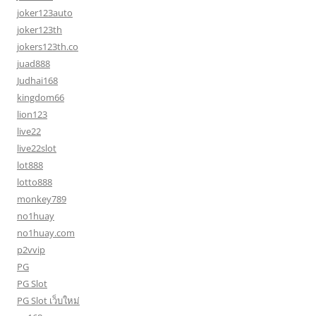
joker123auto
joker123th
jokers123th.co
juad888
Judhai168
kingdom66
lion123
live22
live22slot
lot888
lotto888
monkey789
no1huay
no1huay.com
p2vvip
PG
PG Slot
PG Slot เว็บใหม่