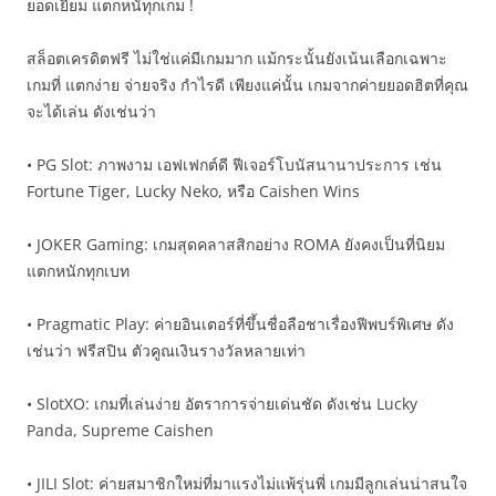
ยอดเยี่ยม แตกหนัทุกเกม !
สล็อตเครดิตฟรี ไม่ใช่แค่มีเกมมาก แม้กระนั้นยังเน้นเลือกเฉพาะ
เกมที่ แตกง่าย จ่ายจริง กำไรดี เพียงแค่นั้น เกมจากค่ายยอดฮิตที่คุณ
จะได้เล่น ดังเช่นว่า
• PG Slot: ภาพงาม เอฟเฟกต์ดี ฟีเจอร์โบนัสนานาประการ เช่น
Fortune Tiger, Lucky Neko, หรือ Caishen Wins
• JOKER Gaming: เกมสุดคลาสสิกอย่าง ROMA ยังคงเป็นที่นิยม
แตกหนักทุกเบท
• Pragmatic Play: ค่ายอินเตอร์ที่ขึ้นชื่อลือชาเรื่องฟีพบร์พิเศษ ดัง
เช่นว่า ฟรีสปิน ตัวคูณเงินรางวัลหลายเท่า
• SlotXO: เกมที่เล่นง่าย อัตราการจ่ายเด่นชัด ดังเช่น Lucky
Panda, Supreme Caishen
• JILI Slot: ค่ายสมาชิกใหม่ที่มาแรงไม่แพ้รุ่นพี่ เกมมีลูกเล่นน่าสนใจ