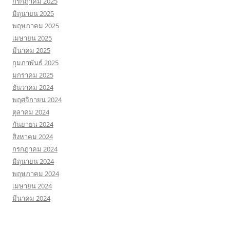
กรกฎาคม 2025
มิถุนายน 2025
พฤษภาคม 2025
เมษายน 2025
มีนาคม 2025
กุมภาพันธ์ 2025
มกราคม 2025
ธันวาคม 2024
พฤศจิกายน 2024
ตุลาคม 2024
กันยายน 2024
สิงหาคม 2024
กรกฎาคม 2024
มิถุนายน 2024
พฤษภาคม 2024
เมษายน 2024
มีนาคม 2024