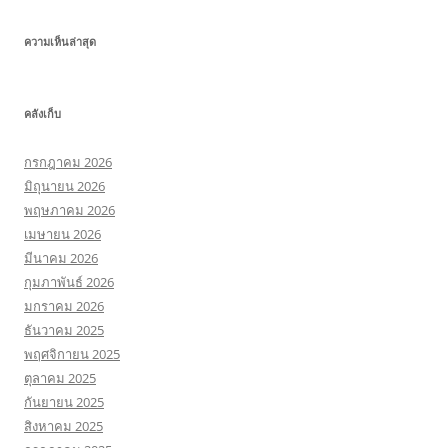
ความเห็นล่าสุด
คลังเก็บ
กรกฎาคม 2026
มิถุนายน 2026
พฤษภาคม 2026
เมษายน 2026
มีนาคม 2026
กุมภาพันธ์ 2026
มกราคม 2026
ธันวาคม 2025
พฤศจิกายน 2025
ตุลาคม 2025
กันยายน 2025
สิงหาคม 2025