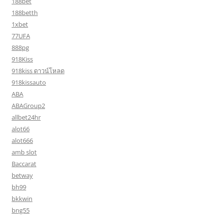
188bet
188betth
1xbet
77UFA
888pg
918Kiss
918kiss ดาวน์โหลด
918kissauto
ABA
ABAGroup2
allbet24hr
alot66
alot666
amb slot
Baccarat
betway
bh99
bkkwin
bng55