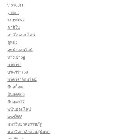
vip168sa
yaibet
zeus66v2
คาสิโน
คาสิโนออนไลน์
ดูหนัง
ดูหนังออนไลน์
ทางเข้าpg
บาคาร่า
บาคาร่า168
บาคาร่าออนไลน์
ปั่นสล็อต
ปั่นแตก66
ปั่นแตก77
พนันออนไลน์
พุซซี่888
มหาวิทยาลัยราชภัฏ
มหาวิทยาลัยสวนสุนันทา
มาเก๊า69