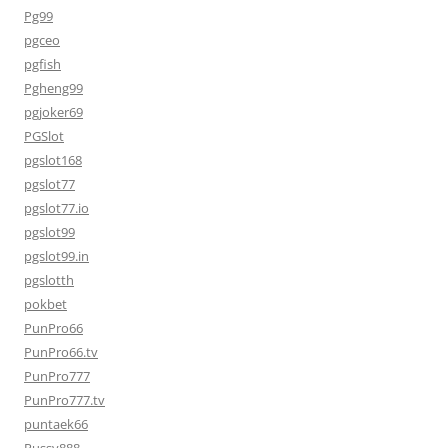
Pg99
pgceo
pgfish
Pgheng99
pgjoker69
PGSlot
pgslot168
pgslot77
pgslot77.io
pgslot99
pgslot99.in
pgslotth
pokbet
PunPro66
PunPro66.tv
PunPro777
PunPro777.tv
puntaek66
Pussy888