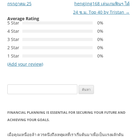
กรกฎาคม 25
hengjing168 เล่นเกมฟินๆ ได้
24 ช.ม. Top 40 by Tristan
→
Average Rating
5 Star
0%
4 Star
0%
3 Star
0%
2 Star
0%
1 Star
0%
(Add your review)
ค้นหา
สำหรับ:
FINANCIAL PLANNING IS ESSENTIAL FOR SECURING YOUR FUTURE AND
ACHIEVING YOUR GOALS.
เมื่อคุณเหนื่อยล้า ควรคนึงถึงเหตุผลที่เราเริ่มต้นมาเพื่อเป็นแรงผลักดัน