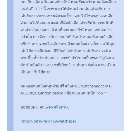
สมาชิก สล็อต กันเลยครับ เห็นไหมครับผมว่า เกมสล็อตที่มา
แรงในปี 2025 นี้ เราขนมาให้ท่านพร้อมเล่นแล้วครับ การ
เล่นfaro168ตามเทรนด์บางครั้งอาจจะไม่ใช่ทางของคนอีก
จำนวนไม่น้อยเลย แต่มันก็คือตัวเลือกสำหรับในการพนันที่
คนส่วนใหญ่บอกว่าดี มันก็น่าทดลองใช่ไหมล่ะครับผม ยิ่ง
กว่านั้น การจัดการกับอารมณ์หัวร้อนในขณะที่เล่นแล้วเสีย
หรือรำคาญจากเรื่องอื่นๆมาแล้วเล่นสล็อต168ก็จะก่อให้คุณ
เล่นได้อย่างมีสติและมีวินัยสำหรับในการเล่นfaro168เพิ่ม
มากขึ้น ค้ำประกันเลยว่า การทำกำไรบนเว็บตรงขวัญใจคน
ท้องถิ่นอันดับ 1 แบบเราก็เปิดกว้างแน่นอน ดังนั้น ลงทะเบียน
เป็นสมาชิกได้เลย!
ทดลองเล่นสล็อตทุกค่ายฟรี สล็อต168 watchspec.com 6
AUG 2025 Landon casino สล็อต168 แตกหนัก Top 11
ขอขอบพระคุณweb
สล็อต168
https://bit.ly/faro168-watchspec