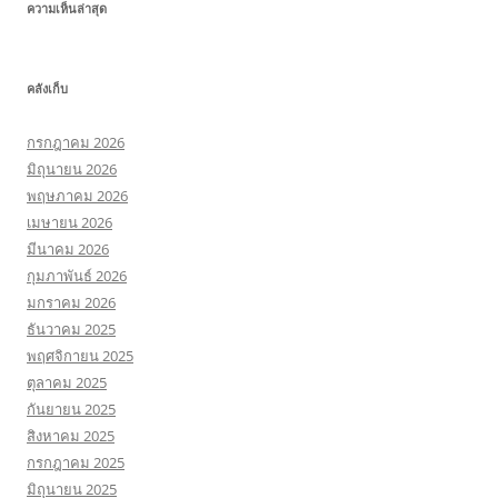
ความเห็นล่าสุด
คลังเก็บ
กรกฎาคม 2026
มิถุนายน 2026
พฤษภาคม 2026
เมษายน 2026
มีนาคม 2026
กุมภาพันธ์ 2026
มกราคม 2026
ธันวาคม 2025
พฤศจิกายน 2025
ตุลาคม 2025
กันยายน 2025
สิงหาคม 2025
กรกฎาคม 2025
มิถุนายน 2025