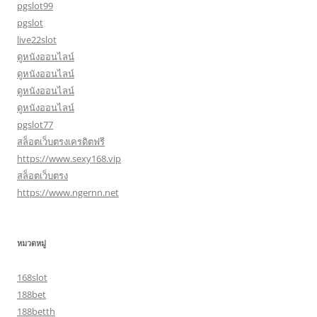
pgslot99
pgslot
live22slot
ดูหนังออนไลน์
ดูหนังออนไลน์
ดูหนังออนไลน์
ดูหนังออนไลน์
pgslot77
สล็อตเว็บตรงเครดิตฟรี
https://www.sexy168.vip
สล็อตเว็บตรง
https://www.ngernn.net
หมวดหมู่
168slot
188bet
188betth