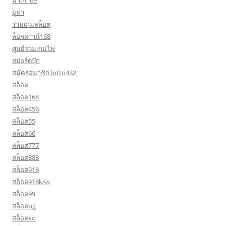
ยูฟ่า
รวมเกมสล็อต
ล็อกดาวน์168
ศูนย์รวมเกมไพ่
สปอร์ตบุ๊ก
สมัครสมาชิก lotto432
สล็อต
สล็อต168
สล็อต456
สล็อต55
สล็อต66
สล็อต777
สล็อต888
สล็อต918
สล็อต918kiss
สล็อต99
สล็อตpg
สล็อตxo