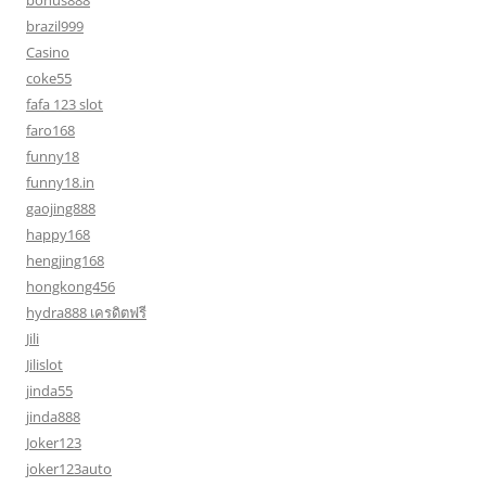
brazil999
Casino
coke55
fafa 123 slot
faro168
funny18
funny18.in
gaojing888
happy168
hengjing168
hongkong456
hydra888 เครดิตฟรี
Jili
Jilislot
jinda55
jinda888
Joker123
joker123auto