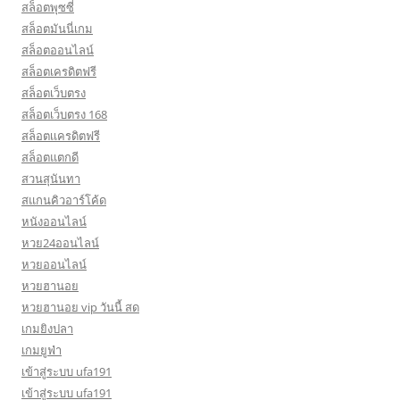
สล็อตพุซซี่
สล็อตมันนี่เกม
สล็อตออนไลน์
สล็อตเครดิตฟรี
สล็อตเว็บตรง
สล็อตเว็บตรง 168
สล็อตเเครดิตฟรี
สล็อตแตกดี
สวนสุนันทา
สแกนคิวอาร์โค้ด
หนังออนไลน์
หวย24ออนไลน์
หวยออนไลน์
หวยฮานอย
หวยฮานอย vip วันนี้ สด
เกมยิงปลา
เกมยูฟ่า
เข้าสู่ระบบ ufa191
เข้าสู่ระบบ ufa191