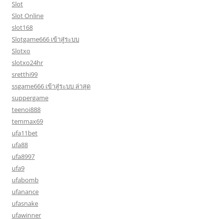
Slot
Slot Online
slot168
Slotgame666 เข้าสู่ระบบ
Slotxo
slotxo24hr
sretthi99
ssgame666 เข้าสู่ระบบ ล่าสุด
suppergame
teenoi888
temmax69
ufa11bet
ufa88
ufa8997
ufa9
ufabomb
ufanance
ufasnake
ufawinner