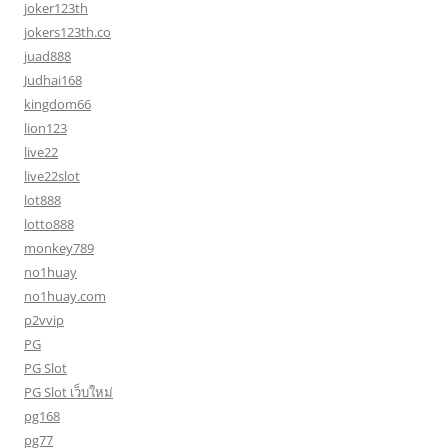
joker123th
jokers123th.co
juad888
Judhai168
kingdom66
lion123
live22
live22slot
lot888
lotto888
monkey789
no1huay
no1huay.com
p2vvip
PG
PG Slot
PG Slot เว็บใหม่
pg168
pg77