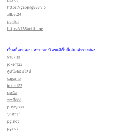
https://gaojing888.vip
allbet24
pg slot
https://188betth.me
เว็บสล็อตและบาคาร่าของโครตดีเว็บนี้เล่นแล้วรวยจัดๆ
918kiss
joker123
ดูหนังออนไลน์
sagame
joker123
ดูหนัง
พุซซี่888
pussy888
บาคาร่า
pg slot
pgslot