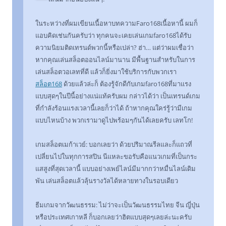
ในระหว่างที่ผมเขียนเนื้อหาบทความFaro168เนื้อหานี้ ผมก็
แอบคิดเช่นกันครับว่า ทุกคนจะเคยเล่นเกมfaro168ได้รับ
ความนิยมติดเทรนด์พวกนี้หรือเปล่า? ฮ่า… แต่ว่าผมเชื่อว่า
หากคุณเล่นสล็อตออนไลน์มานาน มีพื้นฐานสำหรับในการ
เล่นสล็อตวอเลทที่ดี แล้วก็ยิ่งมาใช้บริการกับพวกเรา
สล็อต168
ด้วยแล้วล่ะก็ ต้องรู้จักดีกับเกมfaro168ที่มาแรง
แบบสุดๆในปีนี้อย่างแน่แท้ครับผม กล่าวได้ว่า เป็นเทรนด์เกม
ที่กำลังร้อนแรงเวลานี้เลยก็ว่าได้ ถ้าหากคุณใคร่รู้ว่ามีเกม
แบบไหนบ้าง พวกเรามาดูไปพร้อมๆกันได้เลยครับ เลทโก!
เกมสล็อตเมก้าเวย์: บอกเลยว่า ด้วยปริมาณรีลและก็แถวที่
เปลี่ยนไปในทุกการสปิน นีแหละขอรับคือแนวเกมที่เป็นกระ
แสสูงที่สุดเวลานี้ แบบอย่างเพย์ไลน์มีมากกว่าหมื่นไลน์เดิม
พัน เล่นสล็อตแล้วลุ้นรางวัลได้หลายทางในรอบเดียว
ธีมเกมจากวัฒนธรรม: ไม่ว่าจะเป็นวัฒนธรรมไทย จีน ญี่ปุ่น
หรือประเทศเกาหลี ก็บอกเลยว่าฮิตแบบสุดๆเลยล่ะนะครับ