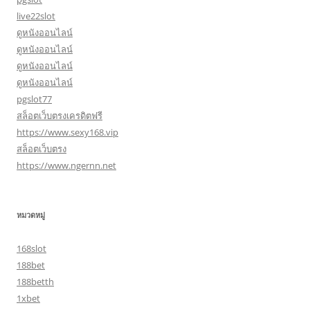
live22slot
ดูหนังออนไลน์
ดูหนังออนไลน์
ดูหนังออนไลน์
ดูหนังออนไลน์
pgslot77
สล็อตเว็บตรงเครดิตฟรี
https://www.sexy168.vip
สล็อตเว็บตรง
https://www.ngernn.net
หมวดหมู่
168slot
188bet
188betth
1xbet