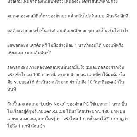
หรือเกมไหนจำต้องเพิ่มเบทช่วงไหนถึงจะได้ฟรีสปินหลายครั้ง
ผมทดลองจดสถิติเล็กๆของตัวเอง แล้วกลับไปเล่นแบบ เงินจริง อีกที
ผลคือแตกบ่อยครั้งขึ้นจริง! จากที่เคยเสียบ่อยๆแปลงเป็นเริ่มได้กำไร
Sawan888 เครดิตฟรี ไม่มีอย่างน้อย 1 บาทก็ถอนได้ ของแท้หรือ
เพียงแค่ประชาสัมพันธ์?
sawan888 ภายหลังทดสอบจนมั่นอกมั่นใจ ผมเลยทดลองฝากเงิน
จริงเข้าไปแค่ 100 บาท เพื่อดูระบบฝากถอน และที่ทำให้ผมต้องใจ
คือ ระบบออโต้ ดำเนินงานไวมาก ฝากไม่ถึง 10 วินาทียอดเข้าใน
ทันที
วันนั้นผมเล่นเกม “Lucky Neko” ของค่าย PG ใช้เบทละ 1 บาท ปั่น
ไปเรื่อยอยู่ดีๆฟรีเกมแตกเฉยเมย ได้มาโดยประมาณ 180 บาท ผม
เลยทดลองถอนดูแบบใคร่รู้ว่า “จริงไหม 1 บาทก็ถอนได้?” ปรากฏว่า
ไม่ถึง 1 นาที เงินเข้า