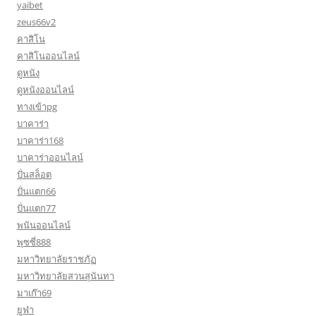
yaibet
zeus66v2
คาสิโน
คาสิโนออนไลน์
ดูหนัง
ดูหนังออนไลน์
ทางเข้าpg
บาคาร่า
บาคาร่า168
บาคาร่าออนไลน์
ปั่นสล็อต
ปั่นแตก66
ปั่นแตก77
พนันออนไลน์
พุซซี่888
มหาวิทยาลัยราชภัฏ
มหาวิทยาลัยสวนสุนันทา
มาเก๊า69
ยูฟ่า