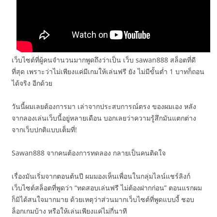
เว็บไซต์ที่ผู้คนจำนวนมากพูดถึงว่าเป็น เว็บ sawan888 สล็อตที่ดี
ที่สุด เพราะว่าไม่เพียงแค่มีเกมให้เล่นฟรี ยัง ไม่มีขั้นต่ำ 1 บาทก็ถอน
ได้จริง อีกด้วย
วันนี้ผมเลยต้องการมา เล่าจากประสบการณ์ตรง ของผมเอง หลัง
จากลองเล่นเว็บนี้อยู่หลายเดือน บอกเลยว่าความรู้สึกมันแตกต่าง
จากเว็บปกติแบบเต็มที่!
Sawan888 จากคนต้องการทดลอง กลายเป็นคนติดใจ
เรื่องมันเริ่มจากตอนต้นปี ผมมองเห็นเพื่อนในกลุ่มไลน์แชร์ลิงก์
เว็บไซต์สล็อตที่พูดว่า “ทดสอบเล่นฟรี ไม่ต้องฝากก่อน” ตอนแรกผม
ก็มิได้สนใจมากมาย ด้วยเหตุว่าส่วนมากเว็บไซต์ที่พูดแบบงี้ ชอบ
ล็อกเกมบ้าง หรือให้เล่นเพียงแค่ไม่กี่นาที