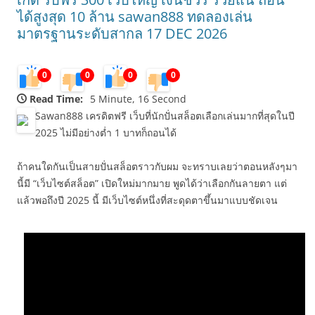
ได้สูงสุด 10 ล้าน sawan888 ทดลองเล่น
มาตรฐานระดับสากล 17 DEC 2026
0
0
0
0
Read Time:
5 Minute, 16 Second
Sawan888 เครดิตฟรี เว็บที่นักปั่นสล็อตเลือกเล่นมากที่สุดในปี
2025 ไม่มีอย่างต่ำ 1 บาทก็ถอนได้
ถ้าคนใดกันเป็นสายปั่นสล็อตราวกับผม จะทราบเลยว่าตอนหลังๆมา
นี้มี “เว็บไซต์สล็อต” เปิดใหม่มากมาย พูดได้ว่าเลือกกันลายตา แต่
แล้วพอถึงปี 2025 นี้ มีเว็บไซต์หนึ่งที่สะดุดตาขึ้นมาแบบชัดเจน