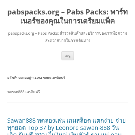
pabspacks.org – Pabs Packs: พาร์ท
เนอร์ของคุณในการเตรียมแพ็ค
pabspacks.org – Pabs Packs: สำรวจสินค้าและบริการของเราเพื่อความ
สะดวกสบายในการเดินทาง
ข้าม
เมนู
ไป
ยัง
เนื้อหา
คลังเก็บหมวดหมู่:
SAWAN888 เครดิตฟรี
sawan888 เครดิตฟรี
Sawan888 ทดลองเล่น เกมสล็อต แตกง่าย จ่าย
ทุกยอด Top 37 by Leonore sawan-888 วัน
เกิด รับฟรี 300 เว็บใหญ่ เงินชัวร์ รวยแน่ ถอน