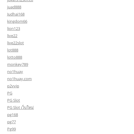
juad888
Judhai168
kingdom66
lion123
live22
live22slot
lot888
lotto888
monkey789
no1huay
no1huay.com
p2vvip
PG
PG Slot
PG Slot เว็บใหม่
pg168
pg77
Pg99