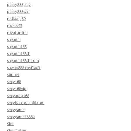
pussy888play
pussy888win
redkong89
rocket45
royal online
sagame
sagame168
sagame168th
sagame168th.com
sawan888 เครดิตฟรี
sbobet
sexy168
sexy168vip
sexyauto168
sexybaccarat168.com
sexygame
sexygame1688k
Slot
Slot Online