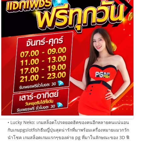
• Lucky Neko: เกมสล็อตโปรดยอดฮิตของคนอีกหลายคนแน่นอน
กับเกมpgslotfishธีมญี่ปุ่นสุดน่ารักที่มาพร้อมเครื่องหมายแมวกวัก
นำโชค เกมสล็อตเกมแรกๆของค่าย pg ที่มาในลักษณะของ 3D ฟี