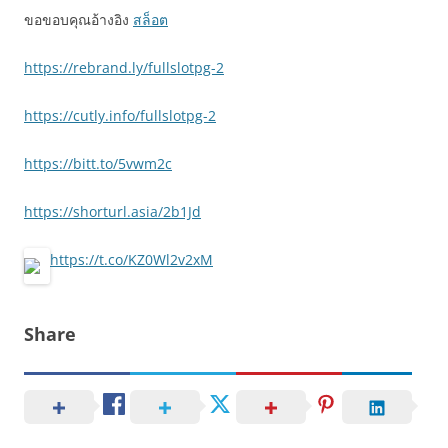
ขอขอบคุณอ้างอิง
สล็อต
https://rebrand.ly/fullslotpg-2
https://cutly.info/fullslotpg-2
https://bitt.to/5vwm2c
https://shorturl.asia/2b1Jd
https://t.co/KZ0Wl2v2xM
Share