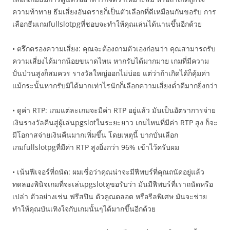
ความท้าทาย ธีมเสี่ยงอันตรายก็เป็นตัวเลือกที่ดีเหมือนกันขอรับ การ
เลือกธีมเกมfullslotpgที่ชอบจะทำให้คุณเล่นได้นานขึ้นอีกด้วย
• ตรึกตรองความเสี่ยง: คุณจะต้องถามตัวเองก่อนว่า คุณสามารถรับ
ความเสี่ยงได้มากน้อยขนาดไหน หากรับได้มากมาย เกมที่มีความ
ปั่นป่วนสูงก็สมควร รางวัลใหญ่ออกไม่บ่อย แต่ว่าถ้าเกิดได้ก็คุ้มค่า
แม้กระนั้นหากรับมิได้มากเท่าไรนักก็เลือกความเสี่ยงต่ำดีมากยิ่งกว่า
• ดูค่า RTP: เกมแต่ละเกมจะมีค่า RTP อยู่แล้ว มันเป็นอัตราการจ่าย
เงินรางวัลคืนสู่ผู้เล่นpgslotในระยะยาว เกมไหนที่มีค่า RTP สูง ก็จะ
มีโอกาสจ่ายเงินคืนมากเพิ่มขึ้น โดยเหตุนี้ บากบั่นเลือก
เกมfullslotpgที่มีค่า RTP สูงยิ่งกว่า 96% เข้าไว้ครับผม
• เน้นฟีเจอร์ที่ถนัด: ผมเชื่อว่าคุณน่าจะมีฟีพบร์ที่คุณถนัดอยู่แล้ว
ทดลองพินิจเกมที่จะเล่นpgslotดูขอรับว่า มันมีฟีพบร์ที่เราถนัดหรือ
เปล่า ตัวอย่างเช่น ฟรีสปิน ตัวคูณตลอด หรือรีลพิเศษ มันจะช่วย
ทำให้คุณบันเทิงใจกับเกมนั้นๆได้มากขึ้นอีกด้วย