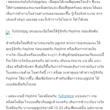
• ทดสอบเล่นfullslotpgก่อน: เมื่อคุณได้เกมที่คุณพอใจแล้ว ชี้แนะ
ให้ท่านทดสอบเล่นเกมสล็อตก่อนจะเยี่ยมที่สุดครับผม คุณจะได้มอง
เห็นการทำงานในส่วนต่างๆของเกมเยอะขึ้น รู้เรื่องจังหวะเกม หาก
เล่นแล้วสนุก เอนจอย และก็เข้ารางวัลไม่ยาก ก็ฝ่าได้เลย
fullslotpg เสนอแนะมือใหม่ให้รู้จักกับ Payline ก่อนเดิมพัน
สำหรับมือใหม่ที่เข้ามาเล่นเกมกับ pgslot พวกเราขอเสนอแนะให้
คุณรู้จักกับ Payline ก่อนเลยครับ Payline หรือเส้นการจ่ายเงิน
รางวัล เป็นเส้นหรือแบบที่จะระบุว่า ถ้าสัญลักษณ์ของเกมเรียงแบบงี้
ก็จะได้รางวัลนั่นเองขอรับ อย่างเช่น เส้นแนวขนาน แนวตั้ง แนว
เฉียง หรือสิกข์แซก ซึ่งมันก็ขึ้นกับการกำหนดเส้นการจ่ายเงินรางวัล
ในแต่ละเกมด้วย ในพาร์ทนี้ เรา สล็อต จะพาคุณมาทำความรู้จักกับ
Payline ให้มากขึ้น เพื่อเพิ่มจังหวะสำหรับเพื่อการชนะpgslot ได้
แบบจัดเต็มกันไปเลย
• แต่ละเกมมี Payline ไม่เหมือนกัน:
fullslotpg
แน่นอนว่า เกม
สล็อตไม่มีอะไรแบบเดียวกันอยู่แล้วนะครับ เส้นการชำระเงินรางวัล
ก็เหมือนกัน บางเกมpgslotอาจมี 10-20 เส้นเพียงแค่นั้น แต่บางเกม