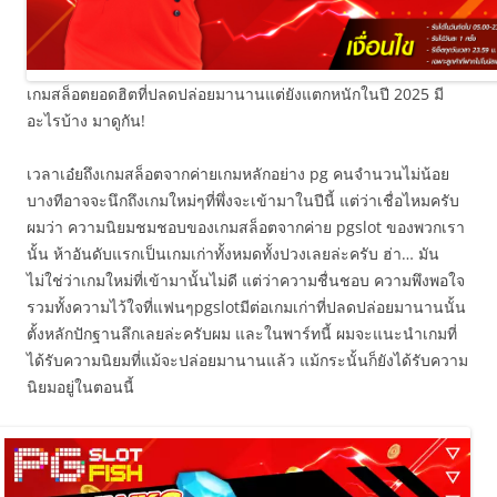
เกมสล็อตยอดฮิตที่ปลดปล่อยมานานแต่ยังแตกหนักในปี 2025 มี
อะไรบ้าง มาดูกัน!
เวลาเอ๋ยถึงเกมสล็อตจากค่ายเกมหลักอย่าง pg คนจำนวนไม่น้อย
บางทีอาจจะนึกถึงเกมใหม่ๆที่พึ่งจะเข้ามาในปีนี้ แต่ว่าเชื่อไหมครับ
ผมว่า ความนิยมชมชอบของเกมสล็อตจากค่าย pgslot ของพวกเรา
นั้น ห้าอันดับแรกเป็นเกมเก่าทั้งหมดทั้งปวงเลยล่ะครับ ฮ่า… มัน
ไม่ใช่ว่าเกมใหม่ที่เข้ามานั้นไม่ดี แต่ว่าความชื่นชอบ ความพึงพอใจ
รวมทั้งความไว้ใจที่แฟนๆpgslotมีต่อเกมเก่าที่ปลดปล่อยมานานนั้น
ตั้งหลักปักฐานลึกเลยล่ะครับผม และในพาร์ทนี้ ผมจะแนะนำเกมที่
ได้รับความนิยมที่แม้จะปล่อยมานานแล้ว แม้กระนั้นก็ยังได้รับความ
นิยมอยู่ในตอนนี้