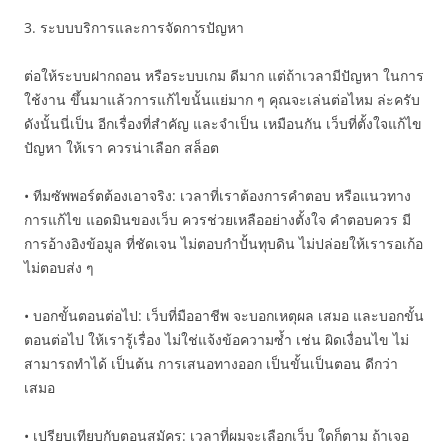
3. ระบบบริการและการจัดการปัญหา
ต่อให้ระบบฝากถอน หรือระบบเกม ดีมาก แต่ถ้าเวลามีปัญหา ในการ
ใช้งาน ขึ้นมาแล้วการแก้ไขนั้นแย่มาก ๆ คุณจะเล่นต่อไหม ล่ะครับ
ดังนั้นนี่เป็น อีกเรื่องที่สำคัญ และจำเป็น เหมือนกัน เว็บที่ตั้งใจแก้ไข
ปัญหา ให้เรา ควรน่าเลือก สล็อต
• ทีมซัพพอร์ตต้องเอาจริง: เวลาที่เราต้องการคำตอบ หรือแนวทาง
การแก้ไข แอดมินของเว็บ ควรช่วยเหลืออย่างตั้งใจ คำตอบควร มี
การอ้างอิงข้อมูล ที่ชัดเจน ไม่ตอบกำปั้นทุบดิน ไม่ปล่อยให้เรารอเก้อ
ไม่ตอบส่ง ๆ
• บอกขั้นตอนต่อไป: เว็บที่มืออาชีพ จะบอกเหตุผล เสมอ และบอกขั้น
ตอนต่อไป ให้เรารู้เรื่อง ไม่ใช่แจ้งข้อความซ้ำ เช่น ผิดเงื่อนไข ไม่
สามารถทำได้ เป็นต้น การเสนอทางออก เป็นขั้นเป็นตอน ดีกว่า
เสมอ
• เปรียบเทียบกับตอนสมัคร: เวลาที่ผมจะเลือกเว็บ ใดก็ตาม ถ้าเจอ