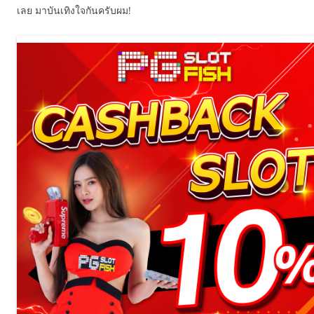
เลย มาบันเทิงใจกันครับผม!