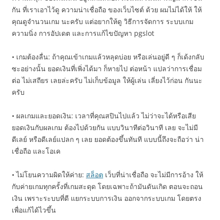
กัน ที่เราเอาไว้ดู ความน่าเชื่อถือ ของเว็บไซต์ ด้วย ผมไม่ได้ให้ ให้
คุณดูจำนวนเกม นะครับ แต่อยากให้ดู วิธีการจัดการ ระบบเกม
ความนิ่ง การอัปเดต และการแก้ไขปัญหา pgslot
• เกมต้องลื่น: ถ้าคุณเข้าเกมแล้วหลุดบ่อย หรือเล่นอยู่ดี ๆ ก็เด้งกลับ
ซะอย่างนั้น ยอดเงินที่เพิ่งได้มา ก็หายไป ต่อหน้า แปลว่าการเชื่อม
ต่อ ไม่เสถียร เลยล่ะครับ ไม่เก็บข้อมูล ให้ผู้เล่น เลี่ยงไว้ก่อน กันนะ
ครับ
• ผลเกมและยอดเงิน: เวลาที่คุณสปินไปแล้ว ไม่ว่าจะได้หรือเสีย
ยอดเงินกับผลเกม ต้องไปด้วยกัน แบบวินาทีต่อวินาที เลย จะไม่มี
ดีเลย์ หรือดีเลย์แปลก ๆ เลย ยอดต้องขึ้นทันที แบบนี้ถึงจะถือว่า น่า
เชื่อถือ และโอเค
• ไม่โยนความผิดให้ค่าย:
สล็อต
เว็บที่น่าเชื่อถือ จะไม่มีการอ้าง ให้
กับค่ายเกมทุกครั้งที่เกมสะดุด โดยเฉพาะถ้ามันดันเกิด ตอนจะถอน
เงิน เพราะระบบที่ดี แยกระบบการเงิน ออกจากระบบเกม โดยตรง
เพื่อแก้ได้ไวขึ้น