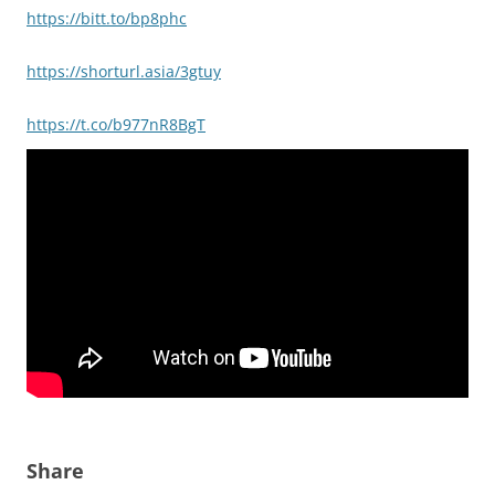
https://bitt.to/bp8phc
https://shorturl.asia/3gtuy
https://t.co/b977nR8BgT
Share