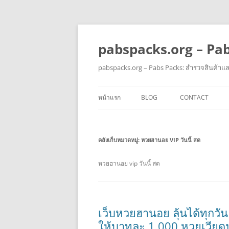
pabspacks.org – Pab
pabspacks.org – Pabs Packs: สำรวจสินค้า
หน้าแรก
BLOG
CONTACT
คลังเก็บหมวดหมู่:
หวยฮานอย VIP วันนี้ สด
หวยฮานอย vip วันนี้ สด
เว็บหวยฮานอย ลุ้นได้ทุกวั
ให้บาทละ 1,000 หวยเวียดน