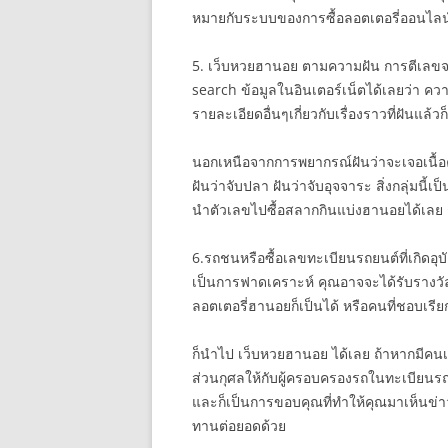
หมายกับระบบของการซื้อลอตเตอรี่ออนไลน์ท
5. เว็บหวยฮานอย ตามความฝัน การตีเลขจากค
search ข้อมูลในอินเตอร์เน็ตได้เลยว่า 
รายละเอียดอื่นๆเกี่ยวกับเรื่องราวที่ฝันแล้
นอกเหนือจากการพยากรณ์ฝันว่าจะเจอเนื้อคู
ฝันว่าจับปลา ฝันว่าจับอุจจาระ สิ่งกลุ่มนี
นำตัวเลขไปซื้อสลากกินแบ่งฮานอยได้เลย
6.รถชนหรือซื้อเลขทะเบียนรถยนต์ที่เกิดอุบ
เป็นการฟาดเคราะห์ คุณอาจจะได้รับรา
ลอตเตอรี่ฮานอยก็เป็นได้ หรือคนที่ชอบเรียกตั
ก็นำไป เว็บหวยฮานอย ได้เลย ถ้าหากมีคนเสี
ส่วนกุศลให้กับผู้ครอบครองรถในทะเบียนรถด้วย
และก็เป็นการขอบคุณที่ทำให้คุณมาเห็นข่า
ทานต่อยอดด้วย