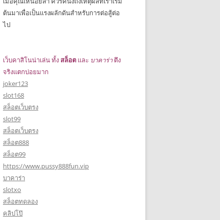
เมื่อคุณเหนื่อยล้า ควรคนึงถึงเหตุผลที่เราเริ่ม
ต้นมาเพื่อเป็นแรงผลักดันสำหรับการต่อสู้ต่อ
ไป
เว็บคาสิโนน่าเล่น ทั้ง
สล็อต
และ
บาคาร่า
ตึง
จริงแตกบ่อยมาก
joker123
slot168
สล็อตเว็บตรง
slot99
สล็อตเว็บตรง
สล็อต888
สล็อต99
https://www.pussy888fun.vip
บาคาร่า
slotxo
สล็อตทดลอง
คลิปโป๊