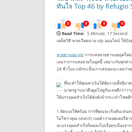
ทันใจ Top 46 by Refugio
0
0
0
0
Read Time:
5 Minute, 17 Second
เคล็ดวิธี หวยเวียดนาม vip ออนไลน์ ให้ปังต
หวยฮานอย vip
การแทงหวยฮานอยยุคใหม่ คื
เลยว่าการแทงหวยในยุคนี้ เหมาะกับทุกท
24 ชั่วโมง แม้กระนั้นเราเสนอแนะเลยว่าคุณ
ที่จะทำให้คุณหาเงินได้คุ้มรวมทั้งมี
มาตรฐานน่าดึงดูดไปดูกันเลยดีกว่าว่
ให้บรรลุผลสำเร็จได้ตังค์เข้ากระเป๋าโชคดี
1.จัดแจงให้พร้อม การที่คุณจะเริ่มต้นเล่นส
ไม่ใช่ว่าคุณ search เจอคำว่าลอตเตอรี่ฮาน
จะบรรลุผลสำเร็จก็ลดลงไปเรื่อยๆเนื่องจาก