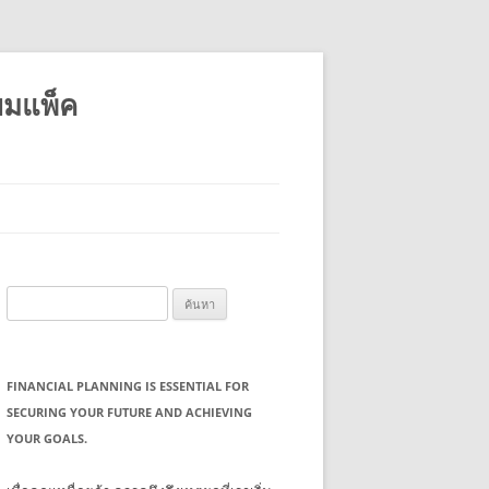
ยมแพ็ค
ค้นหา
สำหรับ:
FINANCIAL PLANNING IS ESSENTIAL FOR
SECURING YOUR FUTURE AND ACHIEVING
YOUR GOALS.