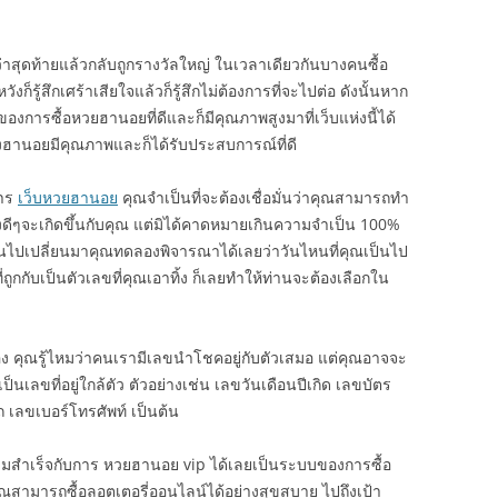
สุดท้ายแล้วกลับถูกรางวัลใหญ่ ในเวลาเดียวกันบางคนซื้อ
ก็รู้สึกเศร้าเสียใจแล้วก็รู้สึกไม่ต้องการที่จะไปต่อ ดังนั้นหาก
งการซื้อหวยฮานอยที่ดีและก็มีคุณภาพสูงมาที่เว็บแห่งนี้ได้
ฮานอยมีคุณภาพและก็ได้รับประสบการณ์ที่ดี
การ
เว็บหวยฮานอย
คุณจำเป็นที่จะต้องเชื่อมั่นว่าคุณสามารถทำ
ิ่งดีๆจะเกิดขึ้นกับคุณ แต่มิได้คาดหมายเกินความจำเป็น 100%
ลี่ยนไปเปลี่ยนมาคุณทดลองพิจารณาได้เลยว่าวันไหนที่คุณเป็นไป
ถูกกับเป็นตัวเลขที่คุณเอาทิ้ง ก็เลยทำให้ท่านจะต้องเลือกใน
 คุณรู้ไหมว่าคนเรามีเลขนำโชคอยู่กับตัวเสมอ แต่คุณอาจจะ
นเลขที่อยู่ใกล้ตัว ตัวอย่างเช่น เลขวันเดือนปีเกิด เลขบัตร
เลขเบอร์โทรศัพท์ เป็นต้น
วามสำเร็จกับการ หวยฮานอย vip ได้เลยเป็นระบบของการซื้อ
คุณสามารถซื้อลอตเตอรี่ออนไลน์ได้อย่างสุขสบาย ไปถึงเป้า