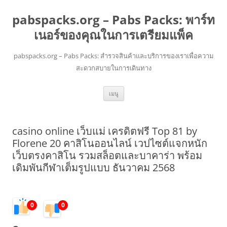
pabspacks.org – Pabs Packs: พาร์ท
เนอร์ของคุณในการเตรียมแพ็ค
pabspacks.org – Pabs Packs: สำรวจสินค้าและบริการของเราเพื่อความ
สะดวกสบายในการเดินทาง
ข้าม
เมนู
ไป
ยัง
เนื้อหา
casino online เว็บแม่ เครดิตฟรี Top 81 by
Florene 20 คาสิโนออนไลน์ เวปไซต์แจกหนัก
เว็บตรงคาสิโน รวมสล็อตและบาคาร่า พร้อม
เดิมพันกีฬาเต็มรูปแบบ ธันวาคม 2568
0
0