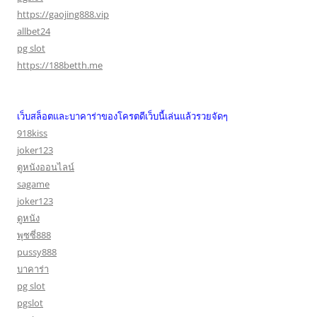
https://gaojing888.vip
allbet24
pg slot
https://188betth.me
เว็บสล็อตและบาคาร่าของโครตดีเว็บนี้เล่นแล้วรวยจัดๆ
918kiss
joker123
ดูหนังออนไลน์
sagame
joker123
ดูหนัง
พุซซี่888
pussy888
บาคาร่า
pg slot
pgslot