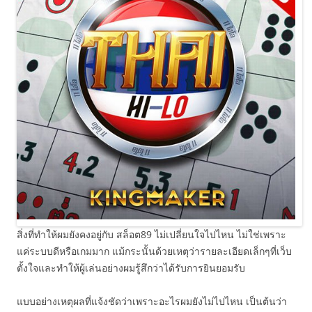
สิ่งที่ทำให้ผมยังคงอยู่กับ สล็อต89 ไม่เปลี่ยนใจไปไหน ไม่ใช่เพราะ
แค่ระบบดีหรือเกมมาก แม้กระนั้นด้วยเหตุว่ารายละเอียดเล็กๆที่เว็บ
ตั้งใจและทำให้ผู้เล่นอย่างผมรู้สึกว่าได้รับการยินยอมรับ
แบบอย่างเหตุผลที่แจ้งชัดว่าเพราะอะไรผมยังไม่ไปไหน เป็นต้นว่า