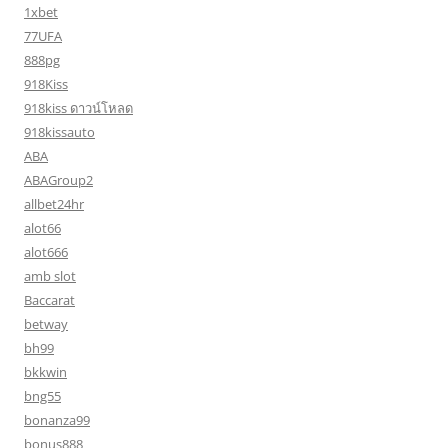
1xbet
77UFA
888pg
918Kiss
918kiss ดาวน์โหลด
918kissauto
ABA
ABAGroup2
allbet24hr
alot66
alot666
amb slot
Baccarat
betway
bh99
bkkwin
bng55
bonanza99
bonus888