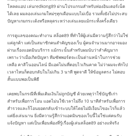
โหลดแอป เล่นredkong89 ผ่านโปรแกรมสำหรับท่องอินเตอร์เน็ต
ได้เลย ผมลองเล่นเกมใหม่ๆทุกเดือนแบบไม่เบื่อ รวมทั้งยังไม่ประสบ
ปัญหาเกมกระเด้งหรือหลุดระหว่างเล่นเลยแม้กระทั้งครั้งเดียว
การดูแลของคณะทำงาน สล็อต89 ที่ทำให้ผู้เล่นมีความรู้สึกว่าไม่ใช่
แค่ลูกค้า แต่เป็นสมาชิกคนสำคัญของเว็บ ผู้คนจำนวนมากอาจมอง
ผ่านเรื่องแอดมินบริการ แม้กระนั้นสำหรับผมนับว่าสำคัญมาก
เพราะว่าเมื่อเกิดปัญหา ทีมซัพพอร์ตจะเป็นด่านหน้าในการช่วย
เหลือ คาสิโนออนไลน์ มีแอดไม่นที่ตอบไวเกินคาด ไม่ว่าผมจะทักไป
เวลาไหนก็ตอบกลับในไม่เกิน 3 นาที พูดจาดี ให้ข้อมูลตรง ไม่ตอบ
สั้นแบบพอเป็นพิธี
เคยพบในกรณีที่เพิ่มเติมเงินไม่ถูกบัญชี ด้วยเหตุว่าใช้บัญชีเก่า
สำหรับเพื่อการโอน แอดไม่นใช้เวลาไม่ถึง 10 นาทีสำหรับเพื่อการ
สำรวจและก็โอนยอดกลับเข้าระบบให้โดยไม่มีเงื่อนไขอะไรก็แล้ว
แต่ยิ่งเล่นนาน ยิ่งมีความรู้สึกว่าแอดมินของเว็บนี้ไม่ใช่แค่คนรับ
แจ้งปัญหา แต่เป็นเพื่อนพ้องที่รู้เรื่องผู้เล่นสล็อต89 อย่างแท้จริง