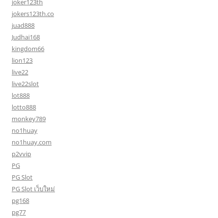
joker123th
jokers123th.co
juad888
Judhai168
kingdom66
lion123
live22
live22slot
lot888
lotto888
monkey789
no1huay
no1huay.com
p2vvip
PG
PG Slot
PG Slot เว็บใหม่
pg168
pg77