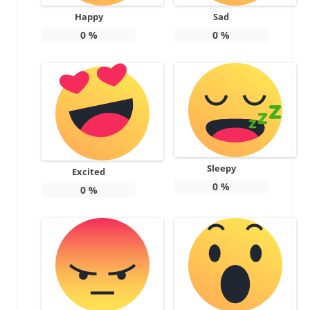
Happy
Sad
0
%
0
%
Sleepy
Excited
0
%
0
%