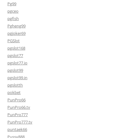
Pg99
pgceo
pgfish
Pgheng99
pgjoker69
PGSlot
pgslot168
pgslot77
pgslot77.io
pgslot99
pgslot99.in
pgslotth
pokbet
PunPro66
PunPro66.tv
PunPro777
PunPro777.tv
puntaek66
Pussy888