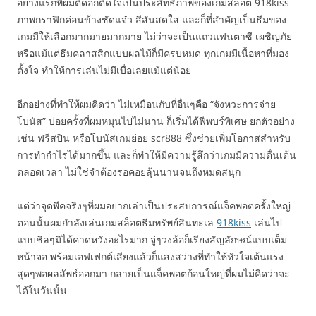
อย่างแรกที่ผมติดอกติดใจเป็นประสิทธิภาพของเกมสล็อต 918kiss
ภาพกราฟิกค่อนข้างชัดแจ๋ว สีสันสดใส และก็ที่สำคัญเป็นธีมของ
เกมมีให้เลือกมากมายมากมาย ไม่ว่าจะเป็นแถวแฟนตาซี เผชิญภัย
หรือแม้แต่ธีมคลาสสิกแบบผลไม้ก็มีครบหมด ทุกเกมมีเนื้อหาที่มอง
ตั้งใจ ทำให้การเล่นไม่มีเบื่อเลยแม้แต่น้อย
อีกอย่างที่ทำให้ผมคิดว่า ไม่เหมือนกับที่อื่นๆคือ “จังหวะการจ่าย
โบนัส” บ่อยครั้งที่ผมหมุนไปไม่นาน ก็เริ่มได้ฟีพบร์พิเศษ ยกตัวอย่าง
เช่น ฟรีสปิน หรือโบนัสเกมย่อย scr888 ซึ่งช่วยเพิ่มโอกาสสำหรับ
การทำกำไรได้มากขึ้น และก็ทำให้มีความรู้สึกว่าเกมมีความตื่นเต้น
ตลอดเวลา ไม่ใช่จำต้องรอคอยลุ้นนานจนถึงหมดสนุก
แต่ว่าจุดพีคจริงๆที่ผมอยากเล่าเป็นประสบการณ์แจ็คพอตครั้งใหญ่
ตอนนั้นผมกำลังเล่นเกมสล็อตธีมทรัพย์สินทะเล
918kiss
เล่นไป
แบบชิลๆมิได้คาดหวังอะไรมาก จู่ๆวงล้อก็เรียงสัญลักษณ์แบบเต็ม
หน้าจอ พร้อมเอฟเฟกต์เสียงแล้วก็แสงสว่างที่ทำให้หัวใจเต้นแรง
สุดๆพอผลลัพธ์ออกมา กลายเป็นแจ็คพอตก้อนใหญ่ที่ผมไม่คิดว่าจะ
ได้ในวันนั้น