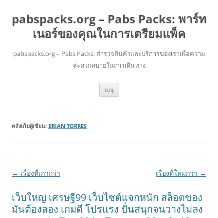
pabspacks.org – Pabs Packs: พาร์ท
เนอร์ของคุณในการเตรียมแพ็ค
pabspacks.org – Pabs Packs: สำรวจสินค้าและบริการของเราเพื่อความ
สะดวกสบายในการเดินทาง
ข้าม
เมนู
ไป
ยัง
เนื้อหา
คลังเก็บผู้เขียน:
BRIAN TORRES
เมนู
←
เรื่องที่เก่ากว่า
เรื่องที่ใหม่กว่า
→
นำทาง
เว็บใหญ่ เศรษฐี99 เว็บไซต์แจกหนัก สล็อตของ
เรื่อง
มันต้องลอง เกมดี โปรแรง ปั่นสนุกจนวางไม่ลง