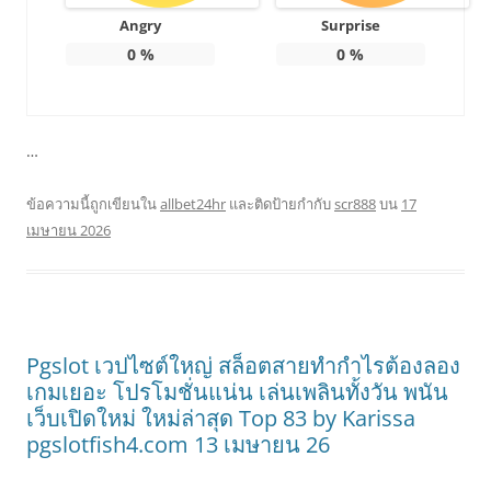
Angry
Surprise
0
%
0
%
…
ข้อความนี้ถูกเขียนใน
allbet24hr
และติดป้ายกำกับ
scr888
บน
17
เมษายน 2026
Pgslot เวปไซต์ใหญ่ สล็อตสายทำกำไรต้องลอง
เกมเยอะ โปรโมชั่นแน่น เล่นเพลินทั้งวัน พนัน
เว็บเปิดใหม่ ใหม่ล่าสุด Top 83 by Karissa
pgslotfish4.com 13 เมษายน 26