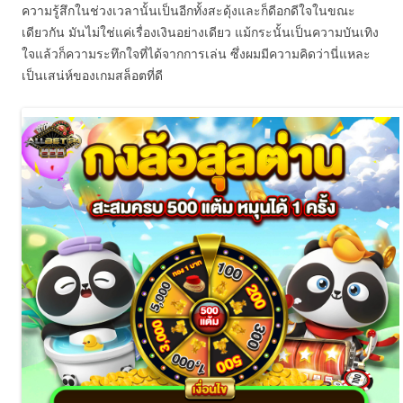
ความรู้สึกในช่วงเวลานั้นเป็นอีกทั้งสะดุ้งและก็ดีอกดีใจในขณะ
เดียวกัน มันไม่ใช่แค่เรื่องเงินอย่างเดียว แม้กระนั้นเป็นความบันเทิง
ใจแล้วก็ความระทึกใจที่ได้จากการเล่น ซึ่งผมมีความคิดว่านี่แหละ
เป็นเสน่ห์ของเกมสล็อตที่ดี