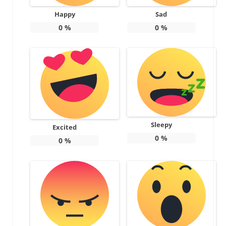
Happy
Sad
0
%
0
%
Sleepy
Excited
0
%
0
%