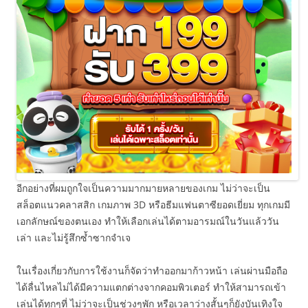
อีกอย่างที่ผมถูกใจเป็นความมากมายหลายของเกม ไม่ว่าจะเป็น
สล็อตแนวคลาสสิก เกมภาพ 3D หรือธีมแฟนตาซียอดเยี่ยม ทุกเกมมี
เอกลักษณ์ของตนเอง ทำให้เลือกเล่นได้ตามอารมณ์ในวันแล้ววัน
เล่า และไม่รู้สึกซ้ำซากจำเจ
ในเรื่องเกี่ยวกับการใช้งานก็จัดว่าทำออกมาก้าวหน้า เล่นผ่านมือถือ
ได้ลื่นไหลไม่ได้มีความแตกต่างจากคอมพิวเตอร์ ทำให้สามารถเข้า
เล่นได้ทุกๆที่ ไม่ว่าจะเป็นช่วงๆพัก หรือเวลาว่างสั้นๆก็ยังบันเทิงใจ