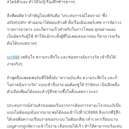
สไตล์ตัวเอง ทำให้ไม่รู้เรื่องสึกซ้ำๆซากๆ
สิ่งที่ผมคิดว่าสำคัญไม่แพ้กันคือ “ประสบการณ์โดยรวม” ซึ่ง
allbet24hr ทำออกมาได้ค่อนข้างดี ทั้งเรื่องอินเทอร์เฟซ การจัดวาง
รายการอาหาร และก็ความเร็วสำหรับในการโหลด ทุกอย่างมอง
เป็นมิตรกับผู้ใช้ ทำให้แม้กระทั้งผู้ที่ไม่เคยเล่นมาก่อน ก็สามารถเริ่ม
ต้นได้แบบสบายๆ
scr888
เพลินใจ ความระทึกใจ และช่องทางลุ้นรางวัล เข้าถึงได้
ง่ายจริงๆ
ถ้าพูดถึงแพลตฟอร์มที่ให้ทั้งยัง “ความบันเทิง ความระทึกใจ และก็
โอกาสลุ้นรางวัล” แบบเข้าถึงง่าย ผมต้องชูให้ 918kiss เป็นอีกหนึ่ง
ตัวเลือกที่ผมได้ลองแล้วรู้สึกซาบซึ้งใจตั้งแต่คราวแรก
ประสบการณ์ส่วนตัวของผมเริ่มจากการต้องการหาอะไรเล่นแก้เบื่อ
แบบไม่ต้องมุ่งมั่นมากมาย พอได้ลองเข้าไปที่ SCR888 สิ่งแรกที่รู้สึก
ได้เลยคือความเรียบง่ายของระบบ ไม่ต้องเสียเวล่ำเวลาเรียนนาน
เมนูต่างๆถูกจัดวางเข้าใจง่าย เลือกเกมได้เร็ว ทำให้สามารถเริ่มเล่น