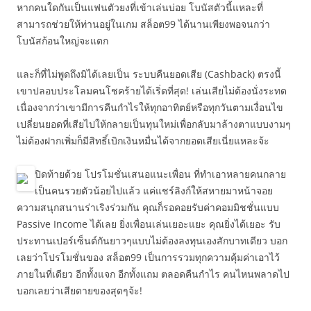
หากคนใดกันเป็นแฟนตัวยงที่เข้าเล่นบ่อย โบนัสตัวนี้แหละที่
สามารถช่วยให้ท่านอยู่ในเกม สล็อต99 ได้นานเพียงพอจนกว่า
โบนัสก้อนใหญ่จะแตก
และก็ที่ไม่พูดถึงมิได้เลยเป็น ระบบคืนยอดเสีย (Cashback) ตรงนี้
เขาปลอบประโลมคนโชคร้ายได้เริ่ดที่สุด! เล่นเสียไม่ต้องนั่งระทด
เนื่องจากว่าเขามีการคืนกำไรให้ทุกอาทิตย์หรือทุกวันตามเงื่อนไข
เปลี่ยนยอดที่เสียไปให้กลายเป็นทุนใหม่เพื่อกลับมาล้างตาแบบงามๆ
ไม่ต้องฝากเพิ่มก็มีสิทธิ์เบิกเงินหมื่นได้จากยอดเสียเนี่ยแหละจ้ะ
ปิดท้ายด้วย โปรโมชั่นเสนอแนะเพื่อน ที่ทำเอาหลายคนกลาย
เป็นคนรวยตัวน้อยไปแล้ว แค่แชร์ลิงก์ให้สหายมาหน้าจอย
ความสนุกสนานร่าเริงร่วมกัน คุณก็รอคอยรับค่าคอมมิชชั่นแบบ
Passive Income ได้เลย ยิ่งเพื่อนเล่นเยอะแยะ คุณยิ่งได้เยอะ รับ
ประทานเปอร์เซ็นต์กันยาวๆแบบไม่ต้องลงทุนเองสักบาทเดียว บอก
เลยว่าโปรโมชั่นของ สล็อต99 เป็นการรวมทุกความคุ้มค่าเอาไว้
ภายในที่เดียว อีกทั้งแจก อีกทั้งแถม ตลอดคืนกำไร คนไหนพลาดไป
บอกเลยว่าเสียดายของสุดๆจ้ะ!