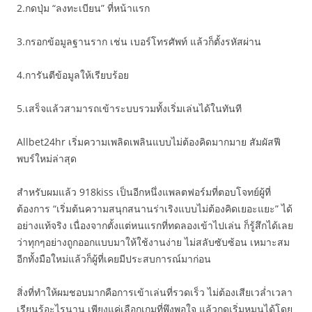
2.กดปุ่ม “ลงทะเบียน” ที่หน้าแรก
3.กรอกข้อมูลฐานราก เช่น เบอร์โทรศัพท์ แล้วก็ตั้งรหัสผ่าน
4.การันตีข้อมูลให้เรียบร้อย
5.เสร็จแล้วสามารถเข้าระบบรวมทั้งเริ่มเล่นได้ในทันที
Allbet24hr เริ่มความเพลิดเพลินแบบไม่ต้องคิดมากมาย สัมผัสฟี
พบร์ใหม่ล่าสุด
สำหรับผมแล้ว 918kiss เป็นอีกหนึ่งแพลตฟอร์มที่ตอบโจทย์ผู้ที่
ต้องการ “เริ่มต้นความสนุกสนานร่าเริงแบบไม่ต้องคิดเยอะแยะ” ได้
อย่างแท้จริง เนื่องจากตั้งแต่หนแรกที่ทดลองเข้าไปเล่น ก็รู้สึกได้เลย
ว่าทุกๆอย่างถูกออกแบบมาให้ใช้งานง่าย ไม่สลับซับซ้อน เหมาะสม
อีกทั้งมือใหม่แล้วก็ผู้ที่เคยมีประสบการณ์มาก่อน
สิ่งที่ทำให้ผมชอบมากคือการเข้าเล่นที่รวดเร็ว ไม่ต้องเสียเวล่ำเวลา
เรียนรู้อะไรนาน เพียงแค่เลือกเกมที่พึงพอใจ แล้วกดเริ่มหมุนได้โดย