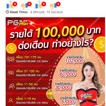
0
0
0
0
Read Time:
4 Minute, 19 Second