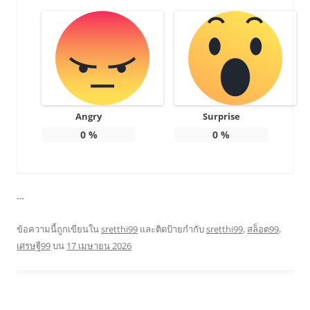
Angry
Surprise
0
%
0
%
…
ข้อความนี้ถูกเขียนใน
sretthi99
และติดป้ายกำกับ
sretthi99
,
สล็อต99
,
เศรษฐี99
บน
17 เมษายน 2026