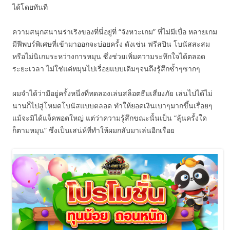
ได้โดยทันที
ความสนุกสนานร่าเริงของที่นี่อยู่ที่ “จังหวะเกม” ที่ไม่มีเบื่อ หลายเกม
มีฟีพบร์พิเศษที่เข้ามาออกจะบ่อยครั้ง ดังเช่น ฟรีสปิน โบนัสสะสม
หรือไม่นิเกมระหว่างการหมุน ซึ่งช่วยเพิ่มความระทึกใจได้ตลอด
ระยะเวลา ไม่ใช่แค่หมุนไปเรื่อยแบบเดิมๆจนถึงรู้สึกซ้ำๆซากๆ
ผมจำได้ว่ามีอยู่ครั้งหนึ่งที่ทดลองเล่นสล็อตธีมเสี่ยงภัย เล่นไปได้ไม่
นานก็ไปสู่โหมดโบนัสแบบตลอด ทำให้ยอดเงินเบาๆมากขึ้นเรื่อยๆ
แม้จะมิได้แจ็คพอตใหญ่ แต่ว่าความรู้สึกขณะนั้นเป็น “ลุ้นครั้งใด
ก็ตามหมุน” ซึ่งเป็นเสน่ห์ที่ทำให้ผมกลับมาเล่นอีกเรื่อย