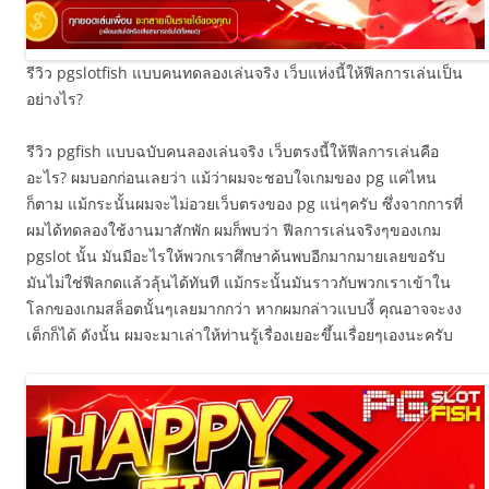
รีวิว pgslotfish แบบคนทดลองเล่นจริง เว็บแห่งนี้ให้ฟีลการเล่นเป็น
อย่างไร?
รีวิว pgfish แบบฉบับคนลองเล่นจริง เว็บตรงนี้ให้ฟีลการเล่นคือ
อะไร? ผมบอกก่อนเลยว่า แม้ว่าผมจะชอบใจเกมของ pg แค่ไหน
ก็ตาม แม้กระนั้นผมจะไม่อวยเว็บตรงของ pg แน่ๆครับ ซึ่งจากการที่
ผมได้ทดลองใช้งานมาสักพัก ผมก็พบว่า ฟีลการเล่นจริงๆของเกม
pgslot นั้น มันมีอะไรให้พวกเราศึกษาค้นพบอีกมากมายเลยขอรับ
มันไม่ใช่ฟีลกดแล้วลุ้นได้ทันที แม้กระนั้นมันราวกับพวกเราเข้าใน
โลกของเกมสล็อตนั้นๆเลยมากกว่า หากผมกล่าวแบบงี้ คุณอาจจะงง
เต็กก็ได้ ดังนั้น ผมจะมาเล่าให้ท่านรู้เรื่องเยอะขึ้นเรื่อยๆเองนะครับ