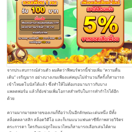
จากประสบการณ์ส่วนตัว ผมคิดว่าฟีพบร์พวกนี้ช่วยเพิ่ม “ความตื่น
เต้น” เจริญมาก อย่างบางเกมเพียงแค่หมุนไม่จำนวนกี่ครั้งก็สามารถ
เข้าโหมดโบนัสได้แล้ว ซึ่งทำให้ไม่ต้องรอนานราวกับบาง
แพลตฟอร์ม แล้วก็ยังช่วยเพิ่มโอกาสสำหรับในการทำกำไรได้อีก
ด้วย
ความมากมายหลายของเกมก็ถือว่าเป็นอีกลักษณะเด่นหนึ่ง มีทั้ง
สล็อตคลาสสิก สล็อตวิดีโอ และก็เกมแนวแฟนตาซีที่ภาพสวยวิจิตร
ตระการตา ใครกันแน่ถูกใจแนวไหนก็สามารถเลือกเล่นได้ตาม