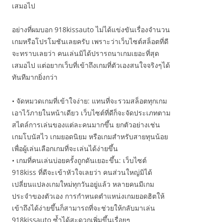
เสมอไป
อย่างที่ผมบอก 918kissauto ไม่ได้แข่งขันเรื่องจำนวน
เกมหรือโปรโมชันเลยครับ เพราะว่าเว็บไซต์สล็อตที่ดี
จะทราบเลยว่า คนเล่นมิได้ปรารถนาเกมเยอะที่สุด
เสมอไป แต่อยากเว็บที่เข้าถึงเกมที่ตัวเองสนใจจริงๆได้
ทันทีมากยิ่งกว่า
• จัดหมวดเกมที่เข้าใจง่าย: แทนที่จะรวมสล็อตทุกเกม
เอาไว้ภายในหน้าเดียว เว็บไซต์ที่ดีก็จะจัดประเภทตาม
สไตล์การเล่นของแต่ละคนมากขึ้น ยกตัวอย่างเช่น
เกมโบนัสไว เกมยอดนิยม หรือเกมสำหรับสายทุนน้อย
เพื่อผู้เล่นเลือกเกมที่จะเล่นได้ง่ายขึ้น
• เกมที่คนเล่นบ่อยครั้งถูกดันเยอะขึ้น: เว็บไซต์
918kiss ที่ดีจะเข้าหัวใจเลยว่า คนส่วนใหญ่มิได้
เปลี่ยนแปลงเกมใหม่ทุกวันอยู่แล้ว หลายคนมีเกม
ประจำของตัวเอง การกำหนดตำแหน่งเกมยอดฮิตให้
เข้าถึงได้ง่ายขึ้นก็สามารถที่จะช่วยให้กลับมาเล่น
918kissauto ซ้ำได้สะดวกเพิ่มขึ้นเรื่อยๆ