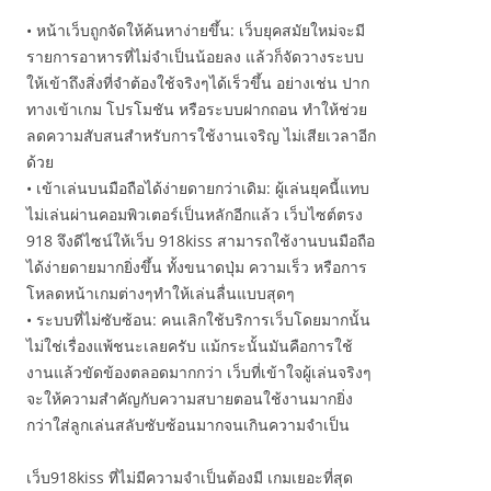
• หน้าเว็บถูกจัดให้ค้นหาง่ายขึ้น: เว็บยุคสมัยใหม่จะมี
รายการอาหารที่ไม่จำเป็นน้อยลง แล้วก็จัดวางระบบ
ให้เข้าถึงสิ่งที่จำต้องใช้จริงๆได้เร็วขึ้น อย่างเช่น ปาก
ทางเข้าเกม โปรโมชัน หรือระบบฝากถอน ทำให้ช่วย
ลดความสับสนสำหรับการใช้งานเจริญ ไม่เสียเวลาอีก
ด้วย
• เข้าเล่นบนมือถือได้ง่ายดายกว่าเดิม: ผู้เล่นยุคนี้แทบ
ไม่เล่นผ่านคอมพิวเตอร์เป็นหลักอีกแล้ว เว็บไซต์ตรง
918 จึงดีไซน์ให้เว็บ 918kiss สามารถใช้งานบนมือถือ
ได้ง่ายดายมากยิ่งขึ้น ทั้งขนาดปุ่ม ความเร็ว หรือการ
โหลดหน้าเกมต่างๆทำให้เล่นลื่นแบบสุดๆ
• ระบบที่ไม่ซับซ้อน: คนเลิกใช้บริการเว็บโดยมากนั้น
ไม่ใช่เรื่องแพ้ชนะเลยครับ แม้กระนั้นมันคือการใช้
งานแล้วขัดข้องตลอดมากกว่า เว็บที่เข้าใจผู้เล่นจริงๆ
จะให้ความสำคัญกับความสบายตอนใช้งานมากยิ่ง
กว่าใส่ลูกเล่นสลับซับซ้อนมากจนเกินความจำเป็น
เว็บ918kiss ที่ไม่มีความจำเป็นต้องมี เกมเยอะที่สุด