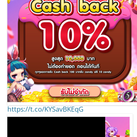
https://t.co/KYSavBKEqG