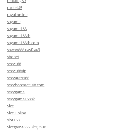
redkong89
rocket45
royal online
sagame
sagame168
sagame168th
sagame168th.com
sawan888 เครดิตฟรี
sbobet
sexy168
sexy168vip
sexyauto168
sexybaccarat168.com
sexygame
sexygame1688k
Slot
Slot Online
slot168
Slotgame666 เข้าสู่ระบบ