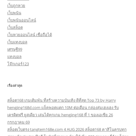
เว็บถูกหวย
เว็บพนัน
เว็บพนันออนไลน์
เว็บสล็อต
เว็บหวยออนไลน์ เชื่อถือได้
เว็บแทงบอล
เศรษฐี99
แทงบอล
โจ๊กเกอร์123
เรื่องล่าสุด
สล็อต168 เกมเดิมพัน ที่สร้างความบันเทิง ดีที่สุด Top 73 by Harry
hengjing168d.com แจ็คพอตแตก 10M ต่อเดือน กล่องสุ่มเฮงเฮง รับ
เครดิตฟรี ยูสเดียว เล่นได้ทุกเกม hengjing168 ที่ 1 ของเอเชีย 26
กรกฎาคม 69
สล็อตเว็บตรง tangtem168e.com 4 AUG 2026 สล็อต168 คาสิโนครบทุก