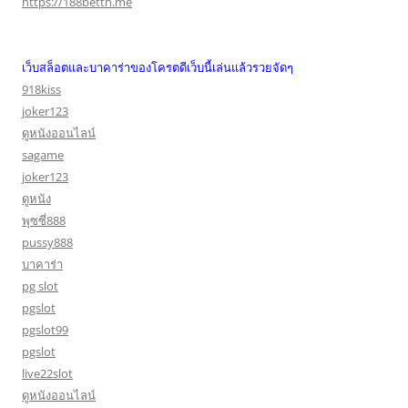
https://188betth.me
เว็บสล็อตและบาคาร่าของโครตดีเว็บนี้เล่นแล้วรวยจัดๆ
918kiss
joker123
ดูหนังออนไลน์
sagame
joker123
ดูหนัง
พุซซี่888
pussy888
บาคาร่า
pg slot
pgslot
pgslot99
pgslot
live22slot
ดูหนังออนไลน์