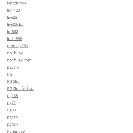
kingdom66
lion123
live22
live22slot
lot888
lotto888
monkey789
no1huay
no1huay.com
p2vvip
PG
PG Slot
PG Slot เว็บใหม่
pg168
pg77
Pg99
pgceo
pgfish
Pgheng99