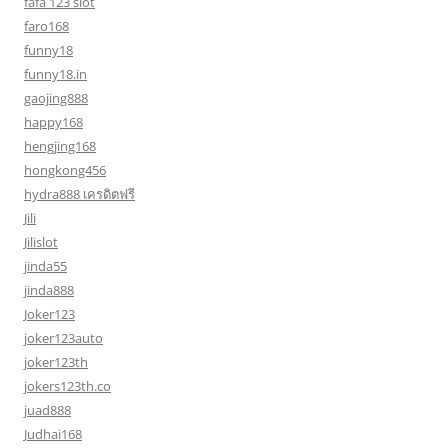
fafa 123 slot
faro168
funny18
funny18.in
gaojing888
happy168
hengjing168
hongkong456
hydra888 เครดิตฟรี
Jili
Jilislot
jinda55
jinda888
Joker123
joker123auto
joker123th
jokers123th.co
juad888
Judhai168