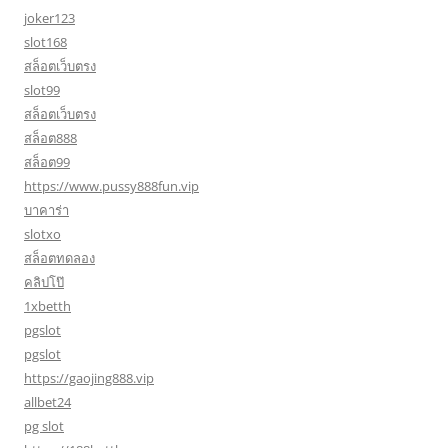
joker123
slot168
สล็อตเว็บตรง
slot99
สล็อตเว็บตรง
สล็อต888
สล็อต99
https://www.pussy888fun.vip
บาคาร่า
slotxo
สล็อตทดลอง
คลิปโป๊
1xbetth
pgslot
pgslot
https://gaojing888.vip
allbet24
pg slot