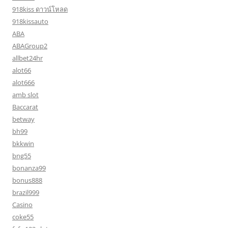
918kiss ดาวน์โหลด
918kissauto
ABA
ABAGroup2
allbet24hr
alot66
alot666
amb slot
Baccarat
betway
bh99
bkkwin
bng55
bonanza99
bonus888
brazil999
Casino
coke55