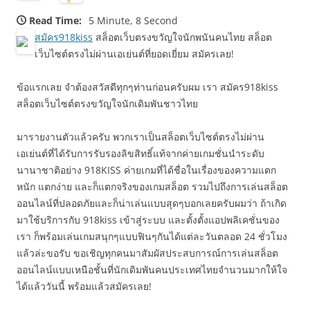
Read Time:
5 Minute, 8 Second
สมัคร918kiss
สล็อตเว็บตรงขวัญใจนักพนันคนไทย สล็อต
เว็บไซต์ตรงไม่ผ่านเอเย่นต์ที่ยอดเยี่ยม สมัครเลย!
ข้อแรกเลย จำต้องสวัสดีทุกๆท่านก่อนครับผม เรา สมัคร918kiss
สล็อตเว็บไซต์ตรงขวัญใจนักเดิมพันชาวไทย
มารายงานตัวแล้วครับ พวกเราเป็นสล็อตเว็บไซต์ตรงไม่ผ่าน
เอเย่นต์ที่ได้รับการรับรองลิขสิทธิ์แท้จากค่ายเกมชั่นนำระดับ
นานาชาติอย่าง 918KISS ค่ายเกมที่ได้ชื่อในเรื่องของความแตก
หนัก แตกง่าย และก็แตกจริงของเกมสล็อต รวมไปถึงการเล่นสล็อต
ออนไลน์ที่ปลอดภัยและก็น่าเล่นแบบสุดๆบอกเลยครับผมว่า ถ้าเกิด
มาใช้บริการกับ 918kiss เข้าสู่ระบบ และตั้งตั้งแอปพลิเคชั่นของ
เรา ก็พร้อมเล่นเกมสนุกๆแบบฟินๆกันได้แต่ละวันตลอด 24 ชั่วโมง
แล้วล่ะขอรับ ขอเชิญทุกคนมาสัมผัสประสบการณ์การเล่นสล็อต
ออนไลน์แบบเหนือชั้นที่นักเดิมพันคนประเทศไทยจำนวนมากให้ใจ
ได้แล้ววันนี้ พร้อมแล้วสมัครเลย!