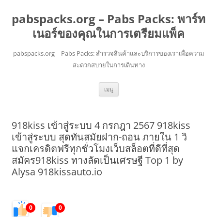
pabspacks.org – Pabs Packs: พาร์ท
เนอร์ของคุณในการเตรียมแพ็ค
pabspacks.org – Pabs Packs: สำรวจสินค้าและบริการของเราเพื่อความ
สะดวกสบายในการเดินทาง
ข้าม
เมนู
ไป
ยัง
เนื้อหา
918kiss เข้าสู่ระบบ 4 กรกฎา 2567 918kiss
เข้าสู่ระบบ สุดทันสมัยฝาก-ถอน ภายใน 1 วิ
แจกเครดิตฟรีทุกชั่วโมงเว็บสล็อตที่ดีที่สุด
สมัคร918kiss ทางลัดเป็นเศรษฐี Top 1 by
Alysa 918kissauto.io
0
0