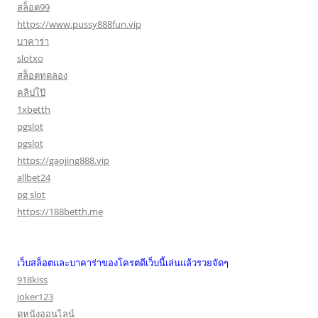
สล็อต99
https://www.pussy888fun.vip
บาคาร่า
slotxo
สล็อตทดลอง
คลิปโป๊
1xbetth
pgslot
pgslot
https://gaojing888.vip
allbet24
pg slot
https://188betth.me
เว็บสล็อตและบาคาร่าของโครตดีเว็บนี้เล่นแล้วรวยจัดๆ
918kiss
joker123
ดูหนังออนไลน์