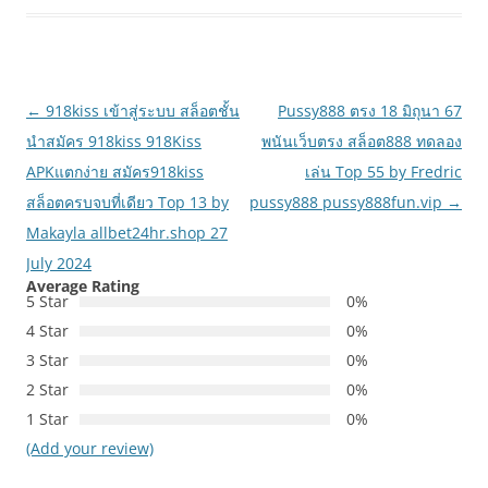
เมนู
←
918kiss เข้าสู่ระบบ สล็อตชั้น
Pussy888 ตรง 18 มิถุนา 67
นำทาง
นำสมัคร 918kiss 918Kiss
พนันเว็บตรง สล็อต888 ทดลอง
เรื่อง
APKแตกง่าย สมัคร918kiss
เล่น Top 55 by Fredric
สล็อตครบจบที่เดียว Top 13 by
pussy888 pussy888fun.vip
→
Makayla allbet24hr.shop 27
July 2024
Average Rating
5 Star
0%
4 Star
0%
3 Star
0%
2 Star
0%
1 Star
0%
(Add your review)