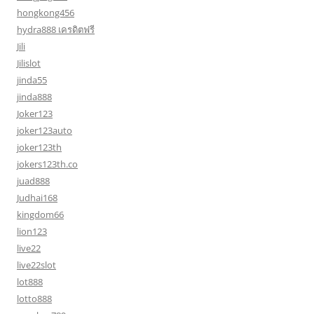
hongkong456
hydra888 เครดิตฟรี
Jili
Jilislot
jinda55
jinda888
Joker123
joker123auto
joker123th
jokers123th.co
juad888
Judhai168
kingdom66
lion123
live22
live22slot
lot888
lotto888