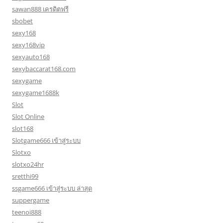
sawan888 เครดิตฟรี
sbobet
sexy168
sexy168vip
sexyauto168
sexybaccarat168.com
sexygame
sexygame1688k
Slot
Slot Online
slot168
Slotgame666 เข้าสู่ระบบ
Slotxo
slotxo24hr
sretthi99
ssgame666 เข้าสู่ระบบ ล่าสุด
suppergame
teenoi888