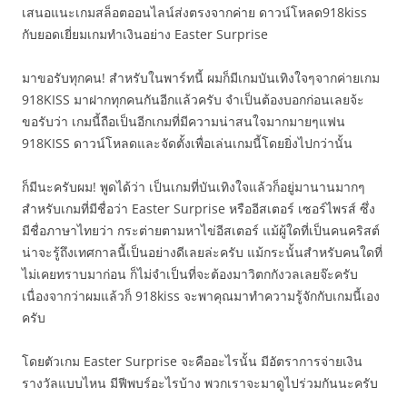
เสนอแนะเกมสล็อตออนไลน์ส่งตรงจากค่าย ดาวน์โหลด918kiss
กับยอดเยี่ยมเกมทำเงินอย่าง Easter Surprise
มาขอรับทุกคน! สำหรับในพาร์ทนี้ ผมก็มีเกมบันเทิงใจๆจากค่ายเกม
918KISS มาฝากทุกคนกันอีกแล้วครับ จำเป็นต้องบอกก่อนเลยจ้ะ
ขอรับว่า เกมนี้ถือเป็นอีกเกมที่มีความน่าสนใจมากมายๆแฟน
918KISS ดาวน์โหลดและจัดตั้งเพื่อเล่นเกมนี้โดยยิ่งไปกว่านั้น
ก็มีนะครับผม! พูดได้ว่า เป็นเกมที่บันเทิงใจแล้วก็อยู่มานานมากๆ
สำหรับเกมที่มีชื่อว่า Easter Surprise หรืออีสเตอร์ เซอร์ไพรส์ ซึ่ง
มีชื่อภาษาไทยว่า กระต่ายตามหาไข่อีสเตอร์ แม้ผู้ใดที่เป็นคนคริสต์
น่าจะรู้ถึงเทศกาลนี้เป็นอย่างดีเลยล่ะครับ แม้กระนั้นสำหรับคนใดที่
ไม่เคยทราบมาก่อน ก็ไม่จำเป็นที่จะต้องมาวิตกกังวลเลยจ๊ะครับ
เนื่องจากว่าผมแล้วก็ 918kiss จะพาคุณมาทำความรู้จักกับเกมนี้เอง
ครับ
โดยตัวเกม Easter Surprise จะคืออะไรนั้น มีอัตราการจ่ายเงิน
รางวัลแบบไหน มีฟีพบร์อะไรบ้าง พวกเราจะมาดูไปร่วมกันนะครับ