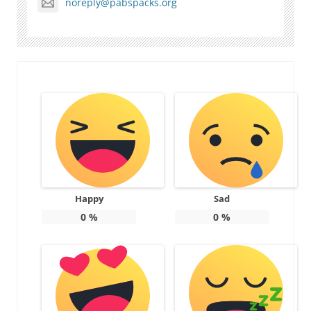
noreply@pabspacks.org
Happy
Sad
0
%
0
%