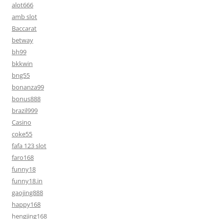
alot666
amb slot
Baccarat
betway
bh99
bkkwin
bng55
bonanza99
bonus888
brazil999
Casino
coke55
fafa 123 slot
faro168
funny18
funny18.in
gaojing888
happy168
hengjing168