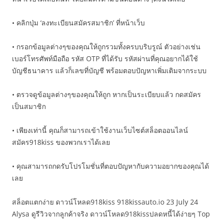
• คลิกปุ่ม ‘ลงทะเบียนสมัครสมาชิก’ ที่หน้าเว็บ
• กรอกข้อมูลต่างๆของคุณให้ถูกรวมทั้งครบบริบรูณ์ ตัวอย่างเช่น
เบอร์โทรศัพท์มือถือ รหัส OTP ที่ได้รับ รหัสผ่านที่คุณอยากได้ใช้
บัญชีธนาคาร แล้วก็เลขที่บัญชี พร้อมตอบปัญหาเพิ่มเติมจากระบบ
• ตรวจดูข้อมูลต่างๆของคุณให้ถูก หากเป็นระเบียบแล้ว กดสมัคร
เป็นสมาชิก
• เพียงเท่านี้ คุณก็สามารถเข้าใช้งานเว็บไซต์สล็อตออนไลน์
สมัคร918kiss ของพวกเราได้เลย
• คุณสามารถกดรับโปรโมชั่นที่ตอบปัญหากับความอยากของคุณได้
เลย
สล็อตแตกง่าย ดาวน์โหลด918kiss 918kissauto.io 23 July 24
Alysa ดูรีวิวจากลูกค้าจริง ดาวน์โหลด918kissปลดหนี้ได้ง่ายๆ Top