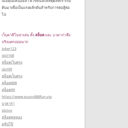
เมื่อคุณเหนื่อยล้า ควรคนึงถึงเหตุผลที่เราเริ่ม
ต้นมาเพื่อเป็นแรงผลักดันสำหรับการต่อสู้ต่อ
ไป
เว็บคาสิโนน่าเล่น ทั้ง
สล็อต
และ
บาคาร่า
ตึง
จริงแตกบ่อยมาก
joker123
slot168
สล็อตเว็บตรง
slot99
สล็อตเว็บตรง
สล็อต888
สล็อต99
https://www.pussy888fun.vip
บาคาร่า
slotxo
สล็อตทดลอง
คลิปโป๊