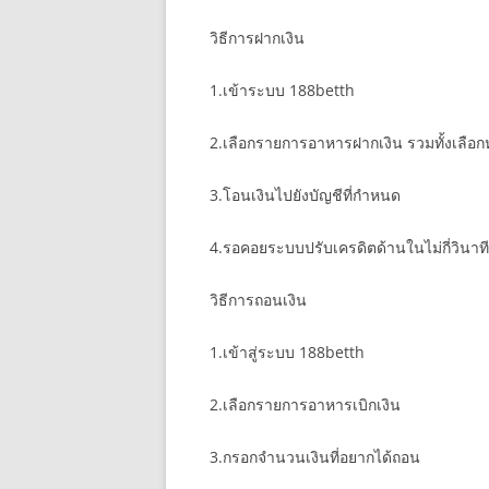
วิธีการฝากเงิน
1.เข้าระบบ 188betth
2.เลือกรายการอาหารฝากเงิน รวมทั้งเลื
3.โอนเงินไปยังบัญชีที่กำหนด
4.รอคอยระบบปรับเครดิตด้านในไม่กี่วินาที
วิธีการถอนเงิน
1.เข้าสู่ระบบ 188betth
2.เลือกรายการอาหารเบิกเงิน
3.กรอกจำนวนเงินที่อยากได้ถอน