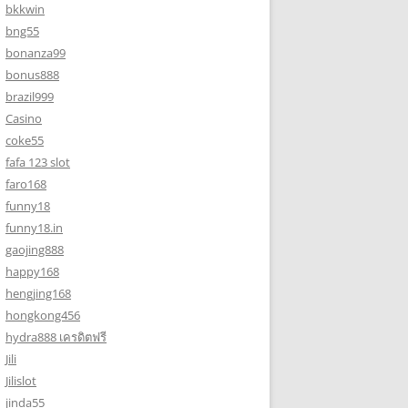
bkkwin
bng55
bonanza99
bonus888
brazil999
Casino
coke55
fafa 123 slot
faro168
funny18
funny18.in
gaojing888
happy168
hengjing168
hongkong456
hydra888 เครดิตฟรี
Jili
Jilislot
jinda55