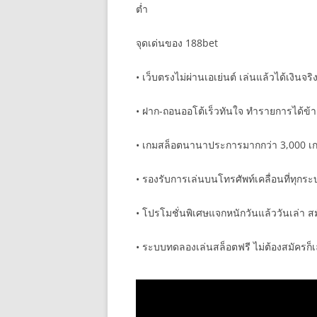
ต่ำ
จุดเด่นของ 188bet
• เว็บตรงไม่ผ่านเอเย่นต์ เล่นแล้วได้เงินจริ
• ฝาก-ถอนออโต้เร็วทันใจ ทำรายการได้ข้า
• เกมสล็อตนานาประการมากกว่า 3,000 เก
• รองรับการเล่นบนโทรศัพท์เคลื่อนที่ทุก
• โปรโมชั่นพิเศษแจกหนักวันแล้ววันเล่า ส
• ระบบทดลองเล่นสล็อตฟรี ไม่ต้องสมัครก็เ