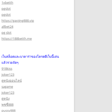
1xbetth
pgslot
pgslot
https://gaojing888.vip
allbet24
pg slot
https://188betth.me
เว็บสล็อตและบาคาร่าของโครตดีเว็บนี้เล่น
แล้วรวยจัดๆ
918kiss
joker123
ดูหนังออนไลน์
sagame
joker123
ดูหนัง
พุซซี่888
pussy888