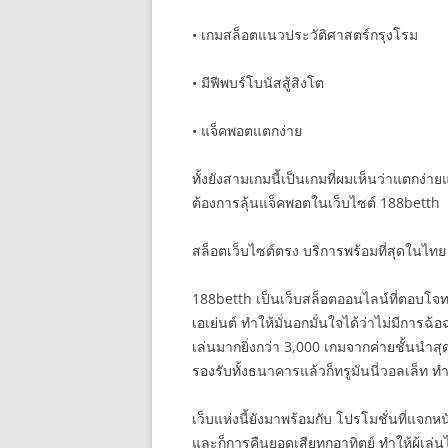
• เกมสล็อตแนวประวัติศาสตร์กรุงโรม
• มีฟีพบร์โบนัสสู้สิงโต
• แจ็คพอตแตกง่าย
ทั้งยังสามเกมนี้เป็นเกมที่ผมเห็นว่าแตกง่าย
ต้องการลุ้นแจ็คพอตในเว็บไซต์ 188betth
สล็อตเว็บไซต์ตรง บริการพร้อมที่สุดในไทย 
188betth เป็นเว็บสล็อตออนไลน์ที่ตอบโจทย์ท
เอเย่นต์ ทำให้มั่นอกมั่นใจได้ว่าไม่มีการฉ
เล่นมากยิ่งกว่า 3,000 เกมจากค่ายชั้นนำสุ
รองรับทั้งธนาคารแล้วก็ทรูมันนี่วอลเล็ท 
เว็บแห่งนี้ยังมาพร้อมกับ โปรโมชั่นที่แจก
และก็การคืนยอดเสียทุกอาทิตย์ ทำให้ผู้เล