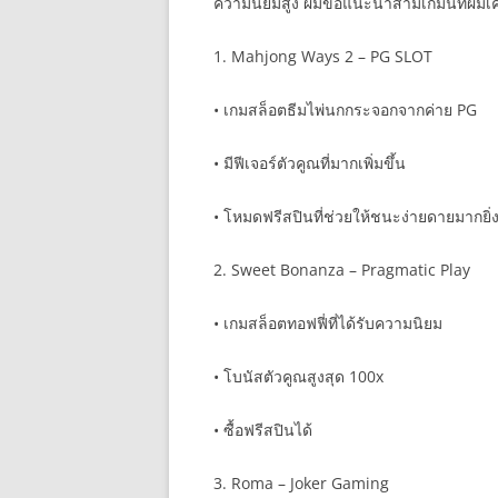
ความนิยมสูง ผมขอแนะนำสามเกมนี้ที่ผมเค
1. Mahjong Ways 2 – PG SLOT
• เกมสล็อตธีมไพ่นกกระจอกจากค่าย PG
• มีฟีเจอร์ตัวคูณที่มากเพิ่มขึ้น
• โหมดฟรีสปินที่ช่วยให้ชนะง่ายดายมากยิ่ง
2. Sweet Bonanza – Pragmatic Play
• เกมสล็อตทอฟฟี่ที่ได้รับความนิยม
• โบนัสตัวคูณสูงสุด 100x
• ซื้อฟรีสปินได้
3. Roma – Joker Gaming