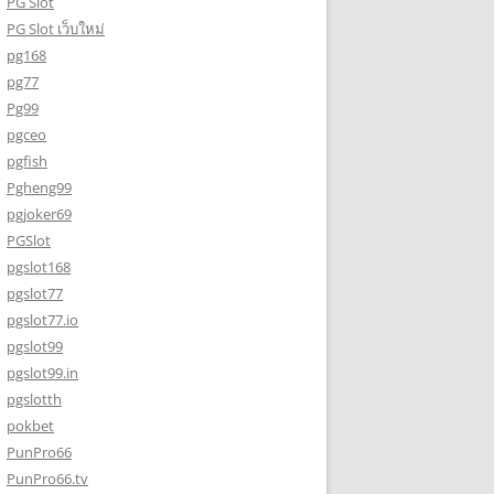
PG Slot
PG Slot เว็บใหม่
pg168
pg77
Pg99
pgceo
pgfish
Pgheng99
pgjoker69
PGSlot
pgslot168
pgslot77
pgslot77.io
pgslot99
pgslot99.in
pgslotth
pokbet
PunPro66
PunPro66.tv