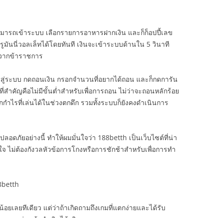
ามารถเข้าระบบ เลือกรายการอาหารฝากเงิน และก็ก็อปปี้เลข
มันนี่วอลเล็ทได้โดยทันที เงินจะเข้าระบบด้านใน 5 วินาที
ันจากข้าราชการ
้าสู่ระบบ กดถอนเงิน กรอกจำนวนที่อยากได้ถอน และก็กดการัน
 ที่สำคัญคือไม่มีขั้นต่ำสำหรับเพื่อการถอน ไม่ว่าจะถอนหลักร้อย
กำไรที่เล่นได้ในช่วงตกดึก รวมทั้งระบบก็ยังคงดำเนินการ
ลอดภัยอย่างนี้ ทำให้ผมมั่นใจว่า 188betth เป็นเว็บไซต์ที่น่า
จ ไม่ต้องกังวลหัวข้อการโกงหรือการชักช้าสำหรับเพื่อการทำ
8betth
น้อยเลยทีเดียว แต่ว่าถ้าเกิดถามถึงเกมที่แตกง่ายและได้รับ