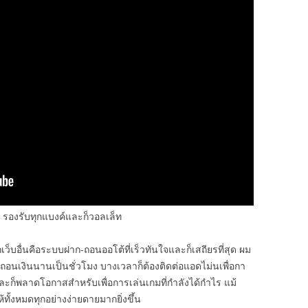
 รองรับทุกแบงค์และก็วอลเล็ท
เว็บอื่นคือระบบฝาก-ถอนออโต้ที่เร็วทันใจและก็เสถียรที่สุด ผม
ถอนเงินนานเป็นชั่วโมง บางเวลาก็ต้องติดต่อแอดไม่นเพื่อกา
ะก็พลาดโอกาสสำหรับเพื่อการเล่นเกมที่กำลังได้กำไร แม้
ทั้งหมดทุกอย่างง่ายดายมากยิ่งขึ้น