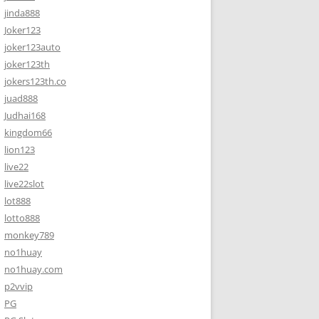
jinda888
Joker123
joker123auto
joker123th
jokers123th.co
juad888
Judhai168
kingdom66
lion123
live22
live22slot
lot888
lotto888
monkey789
no1huay
no1huay.com
p2vvip
PG