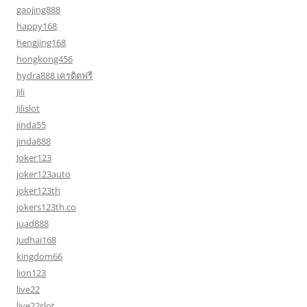
gaojing888
happy168
hengjing168
hongkong456
hydra888 เครดิตฟรี
Jili
Jilislot
jinda55
jinda888
Joker123
joker123auto
joker123th
jokers123th.co
juad888
Judhai168
kingdom66
lion123
live22
live22slot