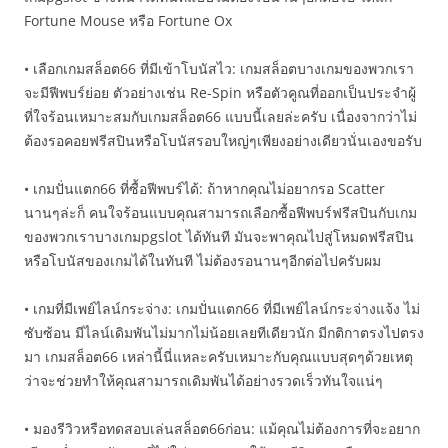
Fortune Mouse หรือ Fortune Ox
• เลือกเกมสล็อต66 ที่มีเข้าโบนัสไว: เกมสล็อตบางเกมของพวกเรา
จะมีฟีพบร์ย่อย ตัวอย่างเช่น Re-Spin หรือตัวคูณที่ออกเป็นประจำผู้
ที่ใจร้อนเหมาะสมกับเกมสล็อต66 แบบนี้เลยล่ะครับ เนื่องจากว่าไม่
ต้องรอคอยฟรีสปินหรือโบนัสรอบใหญ่ๆเพียงอย่างเดียวนั่นเองขอรับ
• เกมปั่นแตก66 ที่ซื้อฟีพบร์ได้: ถ้าหากคุณไม่อยากรอ Scatter
นานๆล่ะก็ คนใจร้อนแบบคุณสามารถเลือกซื้อฟีพบร์ฟรีสปินกับเกม
ของพวกเราบางเกมpgslot ได้ทันที มันจะพาคุณไปสู่โหมดฟรีสปิน
หรือโบนัสของเกมได้ในทันที ไม่ต้องรอนานๆอีกต่อไปครับผม
• เกมที่มีเพย์ไลน์กระจ่าง: เกมปั่นแตก66 ที่มีเพย์ไลน์กระจ่างแจ้ง ไม่
ซับซ้อน มีไลน์เดิมพันไม่มากไม่น้อยเลยทีเดียวนัก มีกติกาตรงไปตรง
มา เกมสล็อต66 เหล่านี้นี่แหละครับเหมาะกับคุณแบบสุดๆด้วยเหตุ
ว่าจะช่วยทำให้คุณสามารถเดิมพันได้อย่างรวดเร็วทันใจแน่ๆ
• มองรีวิวหรือทดสอบเล่นสล็อต66ก่อน: แม้คุณไม่ต้องการที่จะอยาก