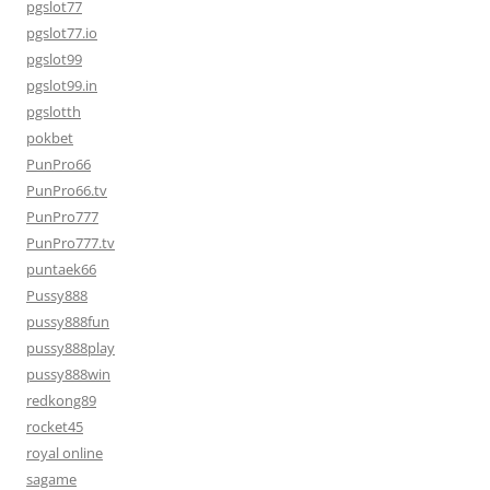
pgslot77
pgslot77.io
pgslot99
pgslot99.in
pgslotth
pokbet
PunPro66
PunPro66.tv
PunPro777
PunPro777.tv
puntaek66
Pussy888
pussy888fun
pussy888play
pussy888win
redkong89
rocket45
royal online
sagame