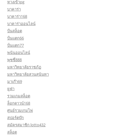
ทางเข้าpg
บาคาร่า
บาคาร่า168
บาคาร่าออนไลน์
ปั่นสล็อต
ปั่นแตก66
ปั่นแตก77
พนันออนไลน์
พุซซี่888
มหาวิทยาลัยราชภัฏ
มหาวิทยาลัยสวนสุนันทา
มาเก๊า69
ยูฟ่า
รวมเกมสล็อต
ล็อกดาวน์168
ศูนย์รวมเกมไพ่
สปอร์ตบุ๊ก
สมัครสมาชิก lotto432
สล็อต