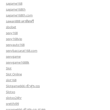
sagame168
sagame168th
sagame168th.com
sawan888 เครดิตฟรี
sbobet
sexy168
sexy168vip
sexyauto168
sexybaccarat168.com
sexygame
sexygame1688k
Slot
Slot Online
slot168
Slotgame666 เข้าสู่ระบบ
Slotxo
slotxo24hr
sretthi99
ssgame666 เข้าสู่ระบบ ล่าสุด