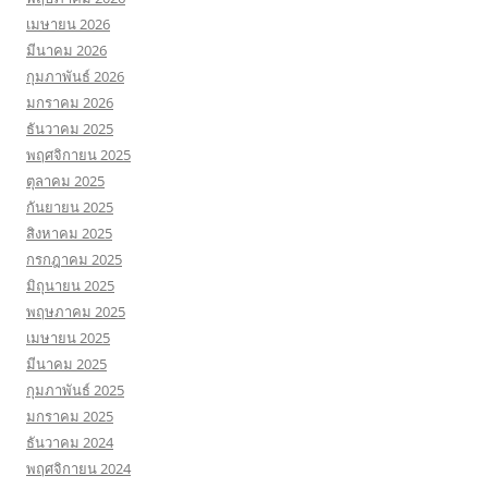
เมษายน 2026
มีนาคม 2026
กุมภาพันธ์ 2026
มกราคม 2026
ธันวาคม 2025
พฤศจิกายน 2025
ตุลาคม 2025
กันยายน 2025
สิงหาคม 2025
กรกฎาคม 2025
มิถุนายน 2025
พฤษภาคม 2025
เมษายน 2025
มีนาคม 2025
กุมภาพันธ์ 2025
มกราคม 2025
ธันวาคม 2024
พฤศจิกายน 2024