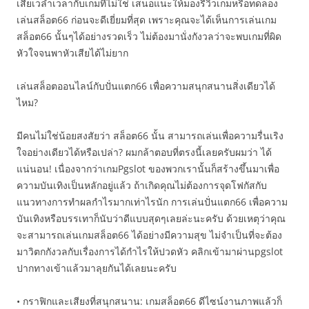
เสียเวล่ำเวลากับเกมที่ไม่ใช่ เสนอแนะให้มองรีวิวเกมหรือทดลอง
เล่นสล็อต66 ก่อนจะดีเยี่ยมที่สุด เพราะคุณจะได้เห็นการเล่นเกม
สล็อต66 นั้นๆได้อย่างรวดเร็ว ไม่ต้องมานั่งกังวลว่าจะพบเกมที่ผิด
หัวใจจนพาหัวเสียได้ไม่ยาก
เล่นสล็อตออนไลน์กับปั่นแตก66 เพื่อความสนุกสนานสิ่งเดียวได้
ไหม?
มีคนไม่ใช่น้อยสงสัยว่า สล็อต66 นั้น สามารถเล่นเพื่อความรื่นเริง
ใจอย่างเดียวได้หรือเปล่า? ผมกล้าตอบที่ตรงนี้เลยครับผมว่า ได้
แน่นอน! เนื่องจากว่าเกมPgslot ของพวกเรานั้นก็สร้างขึ้นมาเพื่อ
ความบันเทิงเป็นหลักอยู่แล้ว ถ้าเกิดคุณไม่ต้องการจุดโฟกัสกับ
แนวทางการทำผลกำไรมากเท่าไรนัก การเล่นปั่นแตก66 เพื่อความ
บันเทิงหรือบรรเทาก็นับว่าดีแบบสุดๆเลยล่ะนะครับ ด้วยเหตุว่าคุณ
จะสามารถเล่นเกมสล็อต66 ได้อย่างมีความสุข ไม่จำเป็นที่จะต้อง
มาวิตกกังวลกับเรื่องการได้กำไรให้ปวดหัว คลิกเข้ามาผ่านpgslot
ปากทางเข้าแล้วมาลุยกันได้เลยนะครับ
• กราฟิกและเสียงที่สนุกสนาน: เกมสล็อต66 ดีไซน์งานภาพแล้วก็